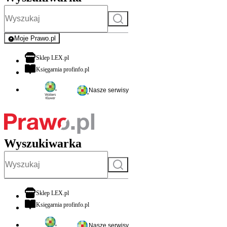
Szukaj
Moje Prawo.pl
- rejestracja i logowanie do serwisu
otwiera się w nowej karcie
Sklep LEX.pl
otwiera się w nowej karcie
Księgarnia profinfo.pl
Nasze serwisy
Wyszukiwarka
Szukaj
otwiera się w nowej karcie
Sklep LEX.pl
otwiera się w nowej karcie
Księgarnia profinfo.pl
Nasze serwisy