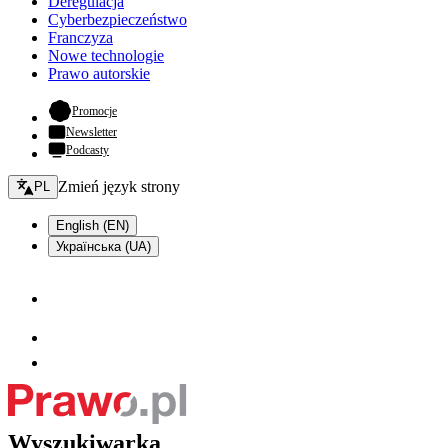
Deregulacja
Cyberbezpieczeństwo
Franczyza
Nowe technologie
Prawo autorskie
- otwiera się w nowej karcie
Promocje
Newsletter
Podcasty
Zmień język - bieżący:
Zmień język strony
PL
English (EN)
Українська (UA)
Wyszukiwarka