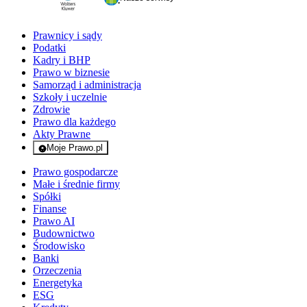
Prawnicy i sądy
Podatki
Kadry i BHP
Prawo w biznesie
Samorząd i administracja
Szkoły i uczelnie
Zdrowie
Prawo dla każdego
Akty Prawne
Moje Prawo.pl
- rejestracja i logowanie do serwisu
Prawo gospodarcze
Małe i średnie firmy
Spółki
Finanse
Prawo AI
Budownictwo
Środowisko
Banki
Orzeczenia
Energetyka
ESG