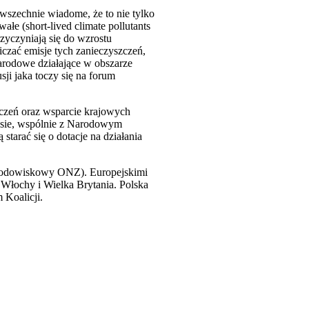
owszechnie wiadome, że to nie tylko
ałe (short-lived climate pollutants
zyczyniają się do wzrostu
czać emisje tych zanieczyszczeń,
arodowe działające w obszarze
sji jaka toczy się na forum
zczeń oraz wsparcie krajowych
zasie, wspólnie z Narodowym
rać się o dotacje na działania
Środowiskowy ONZ). Europejskimi
, Włochy i Wielka Brytania. Polska
 Koalicji.