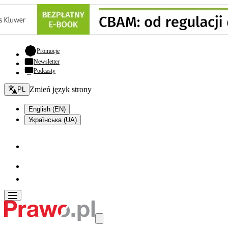
- otwiera się w nowej karcie
Promocje
Newsletter
Podcasty
Zmień język - bieżący:
Zmień język strony
PL
English (EN)
Українська (UA)