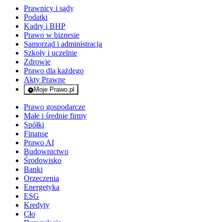
Prawnicy i sądy
Podatki
Kadry i BHP
Prawo w biznesie
Samorząd i administracja
Szkoły i uczelnie
Zdrowie
Prawo dla każdego
Akty Prawne
Moje Prawo.pl
- rejestracja i logowanie do serwisu
Prawo gospodarcze
Małe i średnie firmy
Spółki
Finanse
Prawo AI
Budownictwo
Środowisko
Banki
Orzeczenia
Energetyka
ESG
Kredyty
Cło