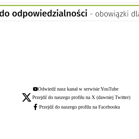
Odwiedź nasz kanał w serwisie YouTube
Youtube - otwiera się w nowej karcie
Przejdź do naszego profilu na X (dawniej Twitter)
X - otwiera się w nowej karcie
Przejdź do naszego profilu na Facebooku
Facebook - otwiera się w nowej karcie