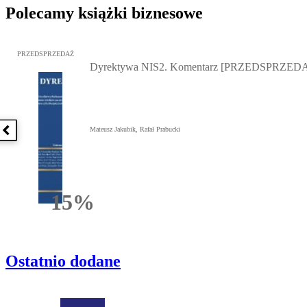
Polecamy książki biznesowe
Przejdź do: Dyrektywa NIS2. Komentarz [PRZEDSPRZEDAŻ], Mateu
PRZEDSPRZEDAŻ
Dyrektywa NIS2. Komentarz [PRZEDSPRZED
Mateusz Jakubik, Rafał Prabucki
Poprzednia książka
15%
Rabatu
Ostatnio dodane