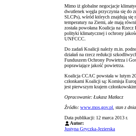
Mimo iż globalne negocjacje klimatyc
dwutlenek węgla przyczynia się do zm
SLCPs), wśród których znajdują się m
temperatury na Ziemi, ale mają równ
została powołana Koalicja na Rzecz 
polityki klimatycznej i ochrony jako
UNFCCC.
Do zadań Koalicji należy m.in. podn
działań na rzecz redukcji szkodliwy
Funduszem Ochrony Powietrza i Gos
poprawiające jakość powietrza.
Koalicja CCAC powstała w lutym 20
członkami Koalicji są: Komisja Europ
jest pierwszym krajem członkowskim
Opracowanie: Łukasz Matłacz
Źródło:
www.mos.gov.pl
, stan z dni
Data publikacji: 12 marca 2013 r.
Autor:
Justyna Gryczka-Jezierska