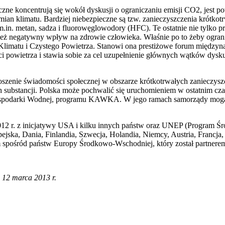
zne koncentrują się wokół dyskusji o ograniczaniu emisji CO2, jest p
ian klimatu. Bardziej niebezpieczne są tzw. zanieczyszczenia krótkotrw
.in. metan, sadza i fluorowęglowodory (HFC). Te ostatnie nie tylko pr
ież negatywny wpływ na zdrowie człowieka. Właśnie po to żeby ograni
Klimatu i Czystego Powietrza. Stanowi ona prestiżowe forum międzyn
ści powietrza i stawia sobie za cel uzupełnienie głównych wątków dysku
oszenie świadomości społecznej w obszarze krótkotrwałych zanieczys
ch substancji. Polska może pochwalić się uruchomieniem w ostatnim c
podarki Wodnej, programu KAWKA. W jego ramach samorządy mogą sta
12 r. z inicjatywy USA i kilku innych państw oraz UNEP (Program 
ejska, Dania, Finlandia, Szwecja, Holandia, Niemcy, Austria, Francja
 spośród państw Europy Środkowo-Wschodniej, który został partnerem
a 12 marca 2013 r.