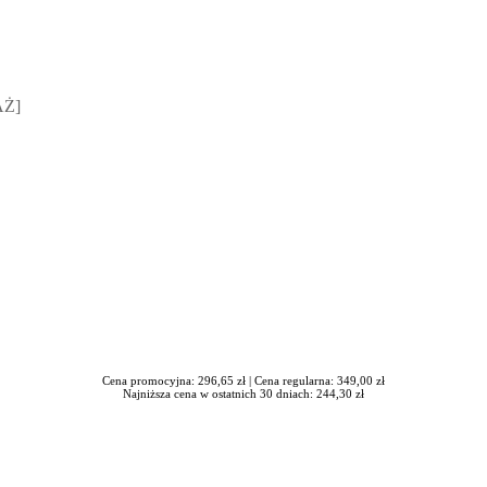
sz Jakubik, Rafał Prabucki - otwiera się w nowym oknie
AŻ]
Cena promocyjna: 296,65 zł |
Cena regularna: 349,00 zł
Najniższa cena w ostatnich 30 dniach: 244,30 zł