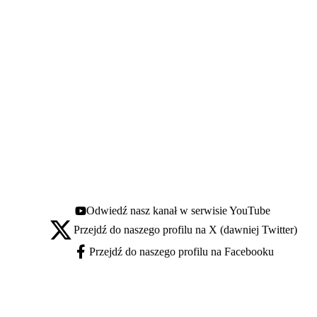
Odwiedź nasz kanał w serwisie YouTube
Youtube - otwiera się w nowej karcie
Przejdź do naszego profilu na X (dawniej Twitter)
X - otwiera się w nowej karcie
Przejdź do naszego profilu na Facebooku
Facebook - otwiera się w nowej karcie