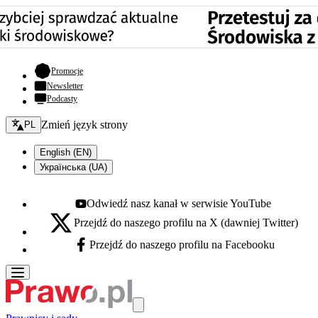
- otwiera się w nowej karcie
Promocje
Newsletter
Podcasty
Zmień język - bieżący:
Zmień język strony
PL
English (EN)
Українська (UA)
Odwiedź nasz kanał w serwisie YouTube
Youtube - otwiera się w nowej karcie
Przejdź do naszego profilu na X (dawniej Twitter)
X - otwiera się w nowej karcie
Przejdź do naszego profilu na Facebooku
Facebook - otwiera się w nowej karcie