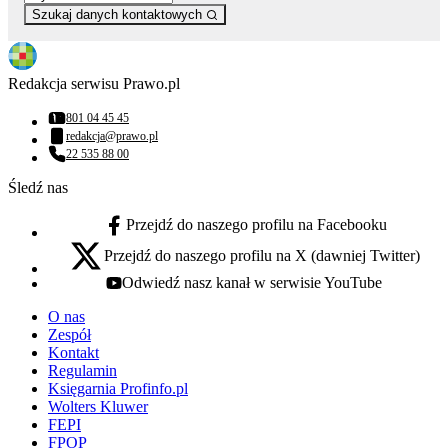
Szukaj danych kontaktowych
Redakcja serwisu Prawo.pl
801 04 45 45
Numer telefonu:
redakcja@prawo.pl
Adres email:
22 535 88 00
Numer telefonu:
Śledź nas
Przejdź do naszego profilu na Facebooku
facebook - otwiera się w nowej karcie
Przejdź do naszego profilu na X (dawniej Twitter)
x - otwiera się w nowej karcie
Odwiedź nasz kanał w serwisie YouTube
youtube - otwiera się w nowej karcie
O nas
Zespół
Kontakt
Regulamin
Księgarnia Profinfo.pl
Wolters Kluwer
FEPI
FPOP