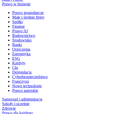
Prawo w biznesie
Prawo gospodarcze
Małe i średnie firmy
Spółki
Finanse
Prawo AI
Budownictwo
Środowisko
Banki
Orzeczenia
Energetyka
ESG
Kredyty
Cło
Deregulacja
Cyberbezpieczeństwo
Franczyza
Nowe technologie
Prawo autorskie
Samorząd i administracja
Szkoły i uczelnie
Zdrowie
Prawo dla każdego