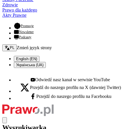
Zdrowie
Prawo dla każdego
Akty Prawne
- otwiera się w nowej karcie
Promocje
Newsletter
Podcasty
Zmień język - bieżący:
Zmień język strony
PL
English (EN)
Українська (UA)
Odwiedź nasz kanał w serwisie YouTube
Youtube - otwiera się w nowej karcie
Przejdź do naszego profilu na X (dawniej Twitter)
X - otwiera się w nowej karcie
Przejdź do naszego profilu na Facebooku
Facebook - otwiera się w nowej karcie
Wyszukiwarka