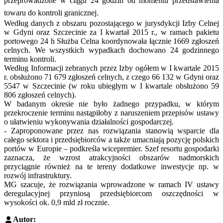
przeprowadzone w ciągu 24 godzin od momentu przedstawienia
towaru do kontroli granicznej.
Według danych z obszaru pozostającego w jurysdykcji Izby Celnej
w Gdyni oraz Szczecinie za I kwartał 2015 r., w ramach pakietu
portowego 24 h Służba Celna koordynowała łącznie 1669 zgłoszeń
celnych. We wszystkich wypadkach dochowano 24 godzinnego
terminu kontroli.
Według Informacji zebranych przez Izby ogółem w I kwartale 2015
r. obsłużono 71 679 zgłoszeń celnych, z czego 66 132 w Gdyni oraz
5547 w Szczecinie (w roku ubiegłym w I kwartale obsłużono 59
806 zgłoszeń celnych).
W badanym okresie nie było żadnego przypadku, w którym
przekroczenie terminu nastąpiłoby z naruszeniem przepisów ustawy
o ułatwieniu wykonywania działalności gospodarczej.
- Zaproponowane przez nas rozwiązania stanowią wsparcie dla
całego sektora i przedsiębiorców a także umacniają pozycję polskich
portów w Europie – podkreśla wicepremier. Szef resortu gospodarki
zaznacza, że wzrost atrakcyjności obszarów nadmorskich
przyciągnie również na te tereny dodatkowe inwestycje np. w
rozwój infrastruktury.
MG szacuje, że rozwiązania wprowadzone w ramach IV ustawy
deregulacyjnej przyniosą przedsiębiorcom oszczędności w
wysokości ok. 0,9 mld zł rocznie.
Autor: