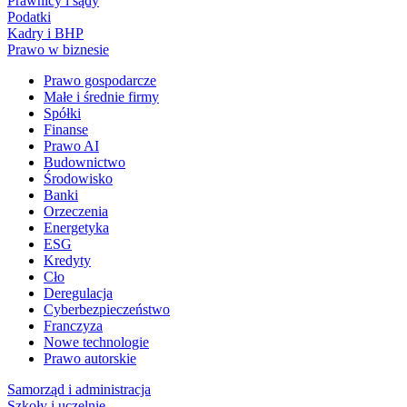
Prawnicy i sądy
Podatki
Kadry i BHP
Prawo w biznesie
Prawo gospodarcze
Małe i średnie firmy
Spółki
Finanse
Prawo AI
Budownictwo
Środowisko
Banki
Orzeczenia
Energetyka
ESG
Kredyty
Cło
Deregulacja
Cyberbezpieczeństwo
Franczyza
Nowe technologie
Prawo autorskie
Samorząd i administracja
Szkoły i uczelnie