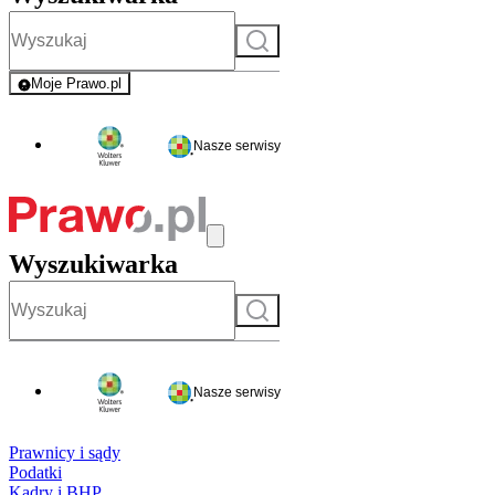
Szukaj
Moje Prawo.pl
- rejestracja i logowanie do serwisu
Nasze serwisy
Wyszukiwarka
Szukaj
Nasze serwisy
Prawnicy i sądy
Podatki
Kadry i BHP