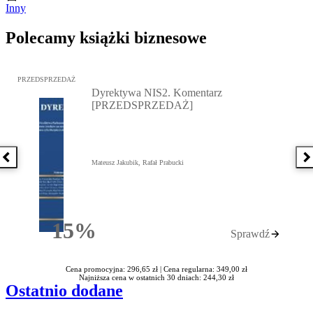
Inny
Polecamy książki biznesowe
Przejdź do: Dyrektywa NIS2. Komentarz [PRZEDSPRZEDAŻ], Mateu
PRZEDSPRZEDAŻ
Dyrektywa NIS2. Komentarz
[PRZEDSPRZEDAŻ]
Poprzednia książka
N
Mateusz Jakubik, Rafał Prabucki
15%
Sprawdź
Rabatu
Cena promocyjna: 296,65 zł |
Cena regularna: 349,00 zł
Najniższa cena w ostatnich 30 dniach: 244,30 zł
Ostatnio dodane