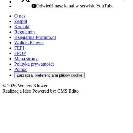
x - otwiera się w nowej karcie
Odwiedź nasz kanał w serwisie YouTube
youtube - otwiera się w nowej karcie
O nas
Zespół
Kontakt
Regulamin
Księgarnia Profinfo.pl
Wolters Kluwer
FEPI
FPOP
Mapa strony
Polityka prywatności
Pomoc
Zarządzaj preferencjami plików cookie
© 2026 Wolters Kluwer
Realizacja Ideo Powered by:
CMS Edito