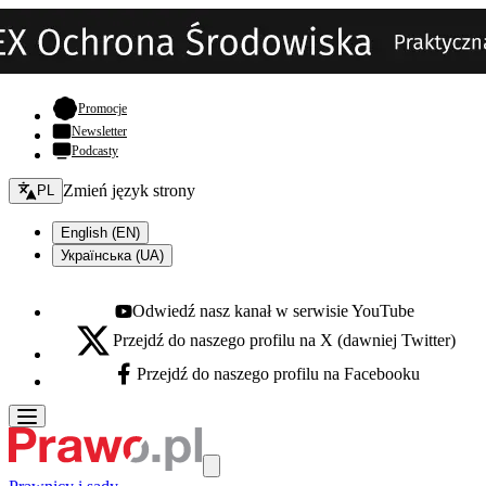
- otwiera się w nowej karcie
Promocje
Newsletter
Podcasty
Zmień język - bieżący:
Zmień język strony
PL
English (EN)
Українська (UA)
Odwiedź nasz kanał w serwisie YouTube
Youtube - otwiera się w nowej karcie
Przejdź do naszego profilu na X (dawniej Twitter)
X - otwiera się w nowej karcie
Przejdź do naszego profilu na Facebooku
Facebook - otwiera się w nowej karcie