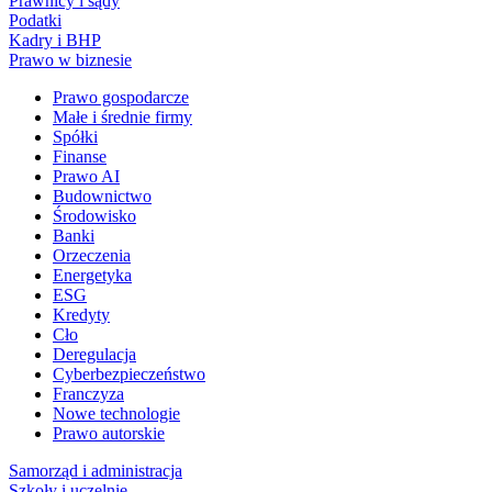
Prawnicy i sądy
Podatki
Kadry i BHP
Prawo w biznesie
Prawo gospodarcze
Małe i średnie firmy
Spółki
Finanse
Prawo AI
Budownictwo
Środowisko
Banki
Orzeczenia
Energetyka
ESG
Kredyty
Cło
Deregulacja
Cyberbezpieczeństwo
Franczyza
Nowe technologie
Prawo autorskie
Samorząd i administracja
Szkoły i uczelnie