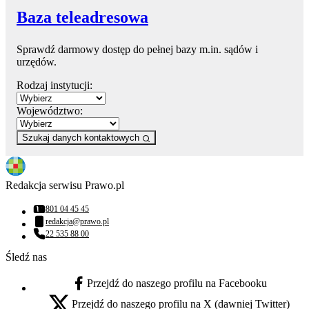
Baza teleadresowa
Sprawdź darmowy dostęp do pełnej bazy m.in. sądów i
urzędów.
Rodzaj instytucji:
Województwo:
Szukaj danych kontaktowych
Redakcja serwisu Prawo.pl
801 04 45 45
Numer telefonu:
redakcja@prawo.pl
Adres email:
22 535 88 00
Numer telefonu:
Śledź nas
Przejdź do naszego profilu na Facebooku
facebook - otwiera się w nowej karcie
Przejdź do naszego profilu na X (dawniej Twitter)