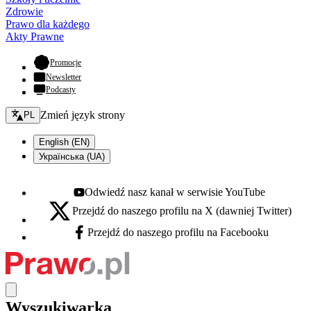
Zdrowie
Prawo dla każdego
Akty Prawne
- otwiera się w nowej karcie
Promocje
Newsletter
Podcasty
Zmień język - bieżący:
Zmień język strony
PL
English (EN)
Українська (UA)
Odwiedź nasz kanał w serwisie YouTube
Youtube - otwiera się w nowej karcie
Przejdź do naszego profilu na X (dawniej Twitter)
X - otwiera się w nowej karcie
Przejdź do naszego profilu na Facebooku
Facebook - otwiera się w nowej karcie
Wyszukiwarka