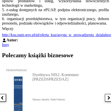
opisów produktów i usług, wykorzystania nowoczesnych
technologii w marketingu,
5. e-usług dostępnych na ePUAP, podpisu elektronicznego, profilu
zaufanego,
6. organizacji przedsiębiorstwa, w tym organizacji pracy, doboru
personelu, podziału obowiązków i odpowiedzialności, planowania.
Więcej:
http://ksu.parp.gov.pl/pl/oferta_ksu/asysta_w_prowadzeniu_dzialalno
Autor:
Inny
Polecamy książki biznesowe
Przejdź do: Dyrektywa NIS2. Komentarz [PRZEDSPRZEDAŻ], Mateu
PRZEDSPRZEDAŻ
Dyrektywa NIS2. Komentarz
[PRZEDSPRZEDAŻ]
Poprzednia książka
N
Mateusz Jakubik, Rafał Prabucki