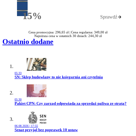
15%
Sprawdź
Rabatu
Cena promocyjna: 296,65 zł |
Cena regularna: 349,00 zł
Najniższa cena w ostatnich 30 dniach: 244,30 zł
Ostatnio dodane
05:33
Przejdź do artykułu:
SN: Sklep budowlany to nie księgarnia ani czytelnia
05:30
Przejdź do artykułu:
Pakiet CPN: Czy zarząd odpowiada za sprzedaż paliwa ze stratą?
06.08.2026 | 17:55
Przejdź do artykułu:
Senat przyjął bez poprawek 10 ustaw