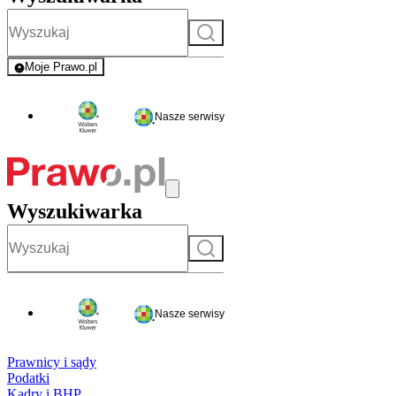
Szukaj
Moje Prawo.pl
- rejestracja i logowanie do serwisu
Nasze serwisy
Wyszukiwarka
Szukaj
Nasze serwisy
Prawnicy i sądy
Podatki
Kadry i BHP