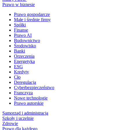
Prawo w biznesie
Prawo gospodarcze
Małe i średnie firmy
Spółki
Finanse
Prawo AI
Budownictwo
Środowisko
Banki
Orzeczenia
Energetyka
ESG
Kredyty
Cło
Deregulacja
Cyberbezpieczeństwo
Franczyza
Nowe technologie
Prawo autorskie
Samorząd i administracja
Szkoły i uczelnie
Zdrowie
Prawo dla każdego