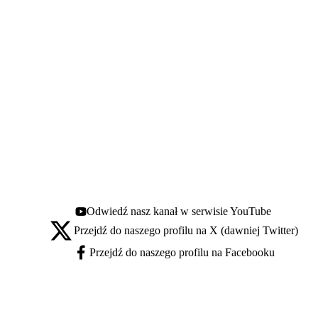
Odwiedź nasz kanał w serwisie YouTube
Youtube - otwiera się w nowej karcie
Przejdź do naszego profilu na X (dawniej Twitter)
X - otwiera się w nowej karcie
Przejdź do naszego profilu na Facebooku
Facebook - otwiera się w nowej karcie