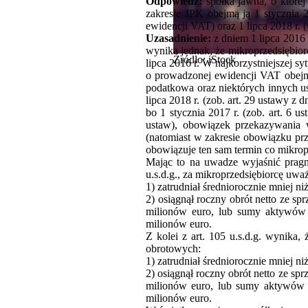
Odpowiedź:
spółka jawna, o które
zakresie JPK obejmą ją 1 stycznia
ewidencji VAT) oraz 1 lipca 2018 r
Uzasadnienie:
z dniem 1 lipca 2016 
wynika jednak, że mikroprzedsiębiorc
Źródło: iStock
lipca 2016 r. W najkorzystniejszej 
o prowadzonej ewidencji VAT obejmie
podatkowa oraz niektórych innych u
lipca 2018 r. (zob. art. 29 ustawy z
bo 1 stycznia 2017 r. (zob. art. 6 
ustaw), obowiązek przekazywania 
(natomiast w zakresie obowiązku p
obowiązuje ten sam termin co mikroprz
Mając to na uwadze wyjaśnić pragnę
u.s.d.g., za mikroprzedsiębiorcę uwa
1) zatrudniał średniorocznie mniej n
2) osiągnął roczny obrót netto ze s
milionów euro, lub sumy aktywów j
milionów euro.
Z kolei z art. 105 u.s.d.g. wynika,
obrotowych:
1) zatrudniał średniorocznie mniej n
2) osiągnął roczny obrót netto ze s
milionów euro, lub sumy aktywów j
milionów euro.