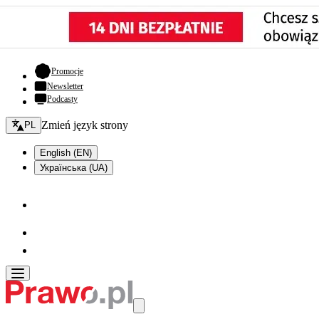
- otwiera się w nowej karcie
Promocje
Newsletter
Podcasty
Zmień język - bieżący:
Zmień język strony
PL
English (EN)
Українська (UA)