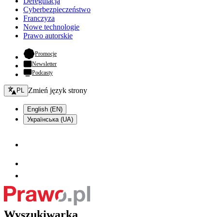
Deregulacja
Cyberbezpieczeństwo
Franczyza
Nowe technologie
Prawo autorskie
- otwiera się w nowej karcie
Promocje
Newsletter
Podcasty
Zmień język - bieżący:
Zmień język strony
PL
English (EN)
Українська (UA)
Wyszukiwarka