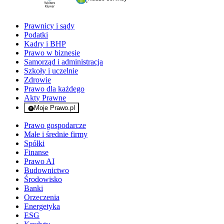
Prawnicy i sądy
Podatki
Kadry i BHP
Prawo w biznesie
Samorząd i administracja
Szkoły i uczelnie
Zdrowie
Prawo dla każdego
Akty Prawne
Moje Prawo.pl
- rejestracja i logowanie do serwisu
Prawo gospodarcze
Małe i średnie firmy
Spółki
Finanse
Prawo AI
Budownictwo
Środowisko
Banki
Orzeczenia
Energetyka
ESG