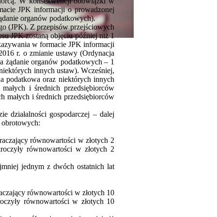
ębiorcą. W konsekwencji obowiązki w
macie JPK informacji o prowadzonej
żądanie organów podatkowych).
ego (JPK). Z przepisów przejściowych
esu JPK zostaną objęciu później niż 1
ekazywania w formacie JPK informacji
 2016 r. o zmianie ustawy (Ordynacja
 na żądanie organów podatkowych – 1
 niektórych innych ustaw). Wcześniej,
cja podatkowa oraz niektórych innych
małych i średnich przedsiębiorców
 małych i średnich przedsiębiorców
e działalności gospodarczej – dalej
t obrotowych:
kraczający równowartości w złotych 2
kroczyły równowartości w złotych 2
ajmniej jednym z dwóch ostatnich lat
raczający równowartości w złotych 10
roczyły równowartości w złotych 10