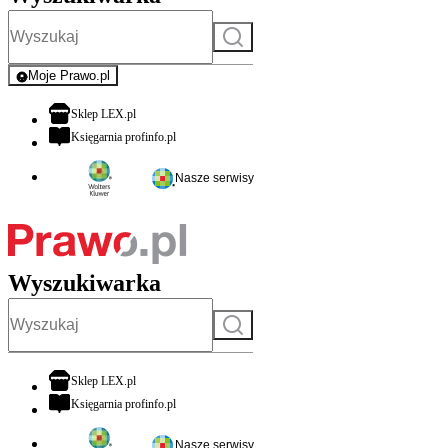
Szukaj
Moje Prawo.pl
- rejestracja i logowanie do serwisu
otwiera się w nowej karcie
Sklep LEX.pl
otwiera się w nowej karcie
Księgarnia profinfo.pl
Nasze serwisy
Wyszukiwarka
Szukaj
otwiera się w nowej karcie
Sklep LEX.pl
otwiera się w nowej karcie
Księgarnia profinfo.pl
Nasze serwisy