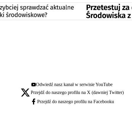
Odwiedź nasz kanał w serwisie YouTube
Youtube - otwiera się w nowej karcie
Przejdź do naszego profilu na X (dawniej Twitter)
X - otwiera się w nowej karcie
Przejdź do naszego profilu na Facebooku
Facebook - otwiera się w nowej karcie