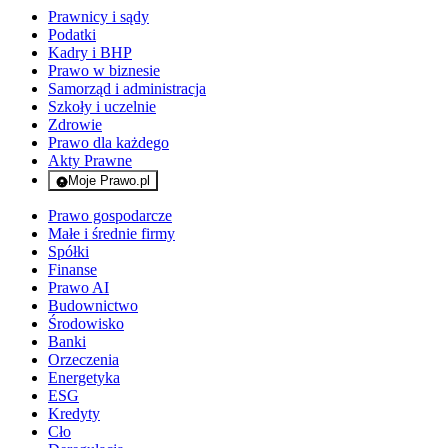
Prawnicy i sądy
Podatki
Kadry i BHP
Prawo w biznesie
Samorząd i administracja
Szkoły i uczelnie
Zdrowie
Prawo dla każdego
Akty Prawne
Moje Prawo.pl
- rejestracja i logowanie do serwisu
Prawo gospodarcze
Małe i średnie firmy
Spółki
Finanse
Prawo AI
Budownictwo
Środowisko
Banki
Orzeczenia
Energetyka
ESG
Kredyty
Cło