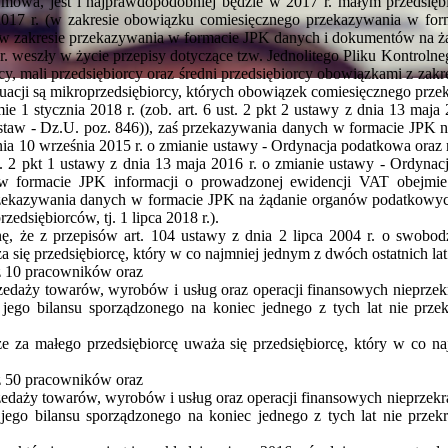
j mowa, jest i najprawdopodobniej będzie w 2017 r. małym przedsi
 2017 r. (w zakresie obowiązku comiesięcznego przekazywania w for
. (w zakresie przekazywania w formacie JPK danych i dokumentów na 
r. weszły w życie przepisy dotyczące tzw. Jednolitego Pliku Kontroln
y, mali przedsiębiorcy oraz średni przedsiębiorcy obowiązkami z zakr
sytuacji są mikroprzedsiębiorcy, których obowiązek comiesięcznego prz
 1 stycznia 2018 r. (zob. art. 6 ust. 2 pkt 2 ustawy z dnia 13 maja
staw - Dz.U. poz. 846)), zaś przekazywania danych w formacie JPK
 dnia 10 września 2015 r. o zmianie ustawy - Ordynacja podatkowa oraz
ust. 2 pkt 1 ustawy z dnia 13 maja 2016 r. o zmianie ustawy - Ordyna
w formacie JPK informacji o prowadzonej ewidencji VAT obejmie 
rzekazywania danych w formacie JPK na żądanie organów podatkowych
edsiębiorców, tj. 1 lipca 2018 r.).
, że z przepisów art. 104 ustawy z dnia 2 lipca 2004 r. o swobodzi
ża się przedsiębiorcę, który w co najmniej jednym z dwóch ostatnich la
iż 10 pracowników oraz
przedaży towarów, wyrobów i usług oraz operacji finansowych nieprze
ego bilansu sporządzonego na koniec jednego z tych lat nie prze
 że za małego przedsiębiorcę uważa się przedsiębiorcę, który w co n
iż 50 pracowników oraz
przedaży towarów, wyrobów i usług oraz operacji finansowych nieprzek
ego bilansu sporządzonego na koniec jednego z tych lat nie przek