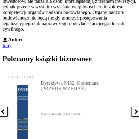
inwestorów, ale także dla osób, które sąsiadują z terenem inwestycji,
jednak przede wszystkim wyjaśnia wątpliwości co do zakresu
kompetencji organów nadzoru budowlanego. Organy nadzoru
budowlanego nie będą mogły umorzyć postępowania
legalizacyjnego lub naprawczego i odsyłać skarżącego do sądu
cywilnego.
Autor:
Inny
Polecamy książki biznesowe
Przejdź do: Dyrektywa NIS2. Komentarz [PRZEDSPRZEDAŻ], Mateu
PRZEDSPRZEDAŻ
Dyrektywa NIS2. Komentarz
[PRZEDSPRZEDAŻ]
Poprzednia książka
N
Mateusz Jakubik, Rafał Prabucki