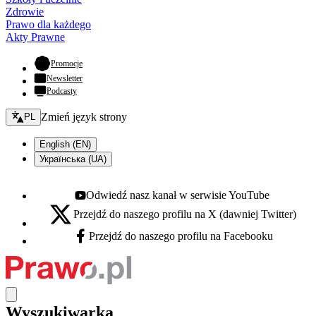
Zdrowie
Prawo dla każdego
Akty Prawne
- otwiera się w nowej karcie
Promocje
Newsletter
Podcasty
Zmień język - bieżący:
Zmień język strony
PL
English (EN)
Українська (UA)
Odwiedź nasz kanał w serwisie YouTube
Youtube - otwiera się w nowej karcie
Przejdź do naszego profilu na X (dawniej Twitter)
X - otwiera się w nowej karcie
Przejdź do naszego profilu na Facebooku
Facebook - otwiera się w nowej karcie
Wyszukiwarka