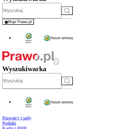
Szukaj
Moje Prawo.pl
- rejestracja i logowanie do serwisu
Nasze serwisy
Wyszukiwarka
Szukaj
Nasze serwisy
Prawnicy i sądy
Podatki
Kadry i BHP