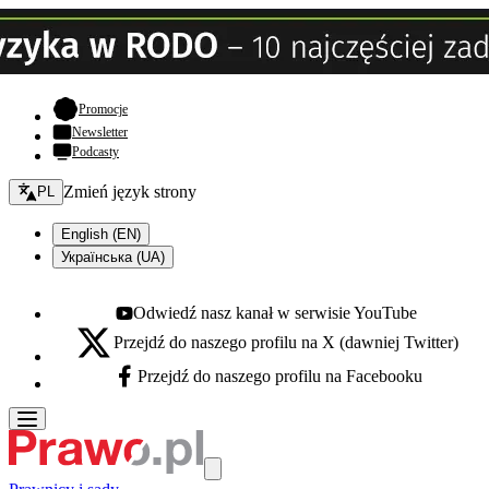
- otwiera się w nowej karcie
Promocje
Newsletter
Podcasty
Zmień język - bieżący:
Zmień język strony
PL
English (EN)
Українська (UA)
Odwiedź nasz kanał w serwisie YouTube
Youtube - otwiera się w nowej karcie
Przejdź do naszego profilu na X (dawniej Twitter)
X - otwiera się w nowej karcie
Przejdź do naszego profilu na Facebooku
Facebook - otwiera się w nowej karcie