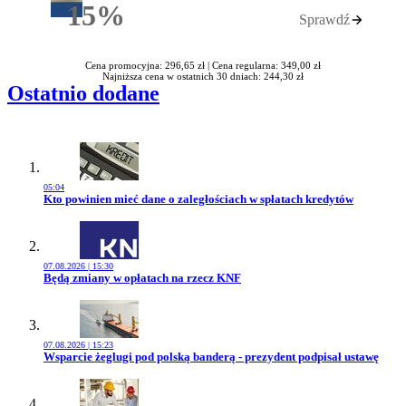
15%
Sprawdź
Rabatu
Cena promocyjna: 296,65 zł |
Cena regularna: 349,00 zł
Najniższa cena w ostatnich 30 dniach: 244,30 zł
Ostatnio dodane
05:04
Przejdź do artykułu:
Kto powinien mieć dane o zaległościach w spłatach kredytów
07.08.2026 | 15:30
Przejdź do artykułu:
Będą zmiany w opłatach na rzecz KNF
07.08.2026 | 15:23
Przejdź do artykułu:
Wsparcie żeglugi pod polską banderą - prezydent podpisał ustawę