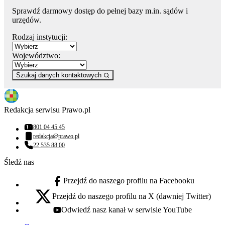
Sprawdź darmowy dostęp do pełnej bazy m.in. sądów i
urzędów.
Rodzaj instytucji:
Województwo:
Szukaj danych kontaktowych
Redakcja serwisu Prawo.pl
801 04 45 45
Numer telefonu:
redakcja@prawo.pl
Adres email:
22 535 88 00
Numer telefonu:
Śledź nas
Przejdź do naszego profilu na Facebooku
facebook - otwiera się w nowej karcie
Przejdź do naszego profilu na X (dawniej Twitter)
x - otwiera się w nowej karcie
Odwiedź nasz kanał w serwisie YouTube
youtube - otwiera się w nowej karcie