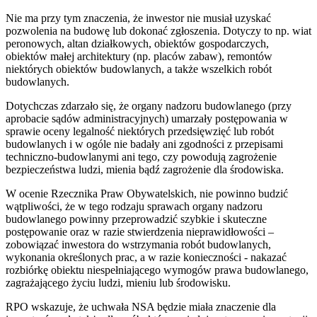
Nie ma przy tym znaczenia, że inwestor nie musiał uzyskać
pozwolenia na budowę lub dokonać zgłoszenia. Dotyczy to np. wiat
peronowych, altan działkowych, obiektów gospodarczych,
obiektów małej architektury (np. placów zabaw), remontów
niektórych obiektów budowlanych, a także wszelkich robót
budowlanych.
Dotychczas zdarzało się, że organy nadzoru budowlanego (przy
aprobacie sądów administracyjnych) umarzały postępowania w
sprawie oceny legalność niektórych przedsięwzięć lub robót
budowlanych i w ogóle nie badały ani zgodności z przepisami
techniczno-budowlanymi ani tego, czy powodują zagrożenie
bezpieczeństwa ludzi, mienia bądź zagrożenie dla środowiska.
W ocenie Rzecznika Praw Obywatelskich, nie powinno budzić
wątpliwości, że w tego rodzaju sprawach organy nadzoru
budowlanego powinny przeprowadzić szybkie i skuteczne
postępowanie oraz w razie stwierdzenia nieprawidłowości –
zobowiązać inwestora do wstrzymania robót budowlanych,
wykonania określonych prac, a w razie konieczności - nakazać
rozbiórkę obiektu niespełniającego wymogów prawa budowlanego,
zagrażającego życiu ludzi, mieniu lub środowisku.
RPO wskazuje, że uchwała NSA będzie miała znaczenie dla