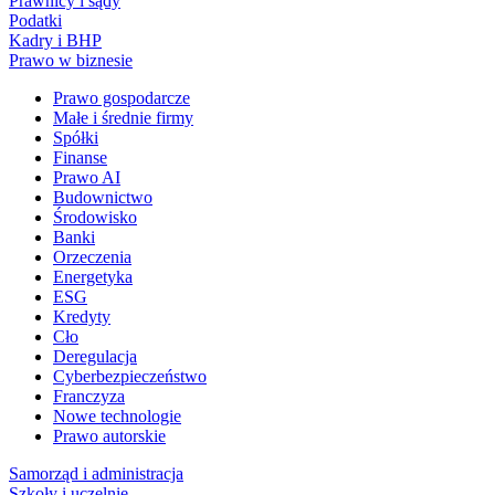
Prawnicy i sądy
Podatki
Kadry i BHP
Prawo w biznesie
Prawo gospodarcze
Małe i średnie firmy
Spółki
Finanse
Prawo AI
Budownictwo
Środowisko
Banki
Orzeczenia
Energetyka
ESG
Kredyty
Cło
Deregulacja
Cyberbezpieczeństwo
Franczyza
Nowe technologie
Prawo autorskie
Samorząd i administracja
Szkoły i uczelnie