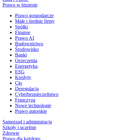
Prawo w biznesie
Prawo gospodarcze
Małe i średnie firmy
Spółki
Finanse
Prawo AI
Budownictwo
Środowisko
Banki
Orzeczenia
Energetyka
ESG
Kredyty
Cło
Deregulacja
Cyberbezpieczeństwo
Franczyza
Nowe technologie
Prawo autorskie
Samorząd i administracja
Szkoły i uczelnie
Zdrowie
Prawo dla każdego