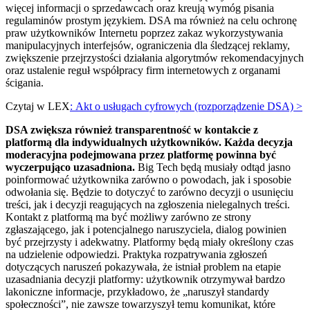
więcej informacji o sprzedawcach oraz kreują wymóg pisania
regulaminów prostym językiem. DSA ma również na celu ochronę
praw użytkowników Internetu poprzez zakaz wykorzystywania
manipulacyjnych interfejsów, ograniczenia dla śledzącej reklamy,
zwiększenie przejrzystości działania algorytmów rekomendacyjnych
oraz ustalenie reguł współpracy firm internetowych z organami
ścigania.
Czytaj w LEX
: Akt o usługach cyfrowych (rozporządzenie DSA) >
DSA zwiększa również transparentność w kontakcie z
platformą dla indywidualnych użytkowników. Każda decyzja
moderacyjna podejmowana przez platformę powinna być
wyczerpująco uzasadniona.
Big Tech będą musiały odtąd jasno
poinformować użytkownika zarówno o powodach, jak i sposobie
odwołania się. Będzie to dotyczyć to zarówno decyzji o usunięciu
treści, jak i decyzji reagujących na zgłoszenia nielegalnych treści.
Kontakt z platformą ma być możliwy zarówno ze strony
zgłaszającego, jak i potencjalnego naruszyciela, dialog powinien
być przejrzysty i adekwatny. Platformy będą miały określony czas
na udzielenie odpowiedzi. Praktyka rozpatrywania zgłoszeń
dotyczących naruszeń pokazywała, że istniał problem na etapie
uzasadniania decyzji platformy: użytkownik otrzymywał bardzo
lakoniczne informacje, przykładowo, że „naruszył standardy
społeczności”, nie zawsze towarzyszył temu komunikat, które