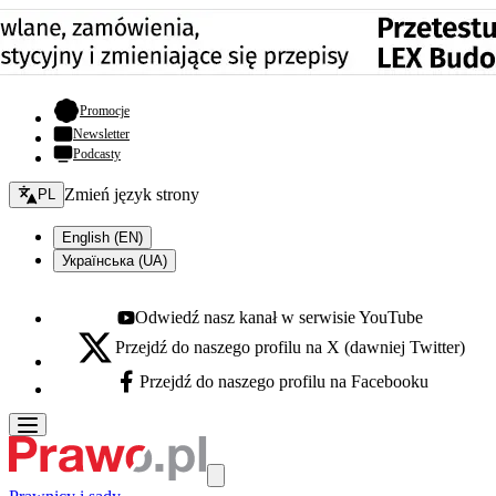
- otwiera się w nowej karcie
Promocje
Newsletter
Podcasty
Zmień język - bieżący:
Zmień język strony
PL
English (EN)
Українська (UA)
Odwiedź nasz kanał w serwisie YouTube
Youtube - otwiera się w nowej karcie
Przejdź do naszego profilu na X (dawniej Twitter)
X - otwiera się w nowej karcie
Przejdź do naszego profilu na Facebooku
Facebook - otwiera się w nowej karcie