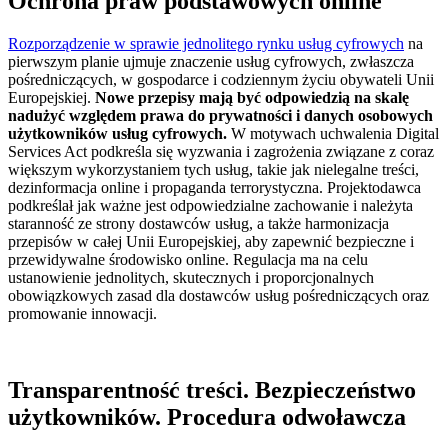
Ochrona praw podstawowych online
Rozporządzenie w sprawie jednolitego rynku usług cyfrowych
na
pierwszym planie ujmuje znaczenie usług cyfrowych, zwłaszcza
pośredniczących, w gospodarce i codziennym życiu obywateli Unii
Europejskiej.
Nowe przepisy mają być odpowiedzią na skalę
nadużyć względem prawa do prywatności i danych osobowych
użytkowników usług cyfrowych.
W motywach uchwalenia Digital
Services Act podkreśla się wyzwania i zagrożenia związane z coraz
większym wykorzystaniem tych usług, takie jak nielegalne treści,
dezinformacja online i propaganda terrorystyczna. Projektodawca
podkreślał jak ważne jest odpowiedzialne zachowanie i należyta
staranność ze strony dostawców usług, a także harmonizacja
przepisów w całej Unii Europejskiej, aby zapewnić bezpieczne i
przewidywalne środowisko online. Regulacja ma na celu
ustanowienie jednolitych, skutecznych i proporcjonalnych
obowiązkowych zasad dla dostawców usług pośredniczących oraz
promowanie innowacji.
Transparentność treści. Bezpieczeństwo
użytkowników. Procedura odwoławcza