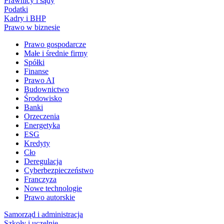
Prawnicy i sądy
Podatki
Kadry i BHP
Prawo w biznesie
Prawo gospodarcze
Małe i średnie firmy
Spółki
Finanse
Prawo AI
Budownictwo
Środowisko
Banki
Orzeczenia
Energetyka
ESG
Kredyty
Cło
Deregulacja
Cyberbezpieczeństwo
Franczyza
Nowe technologie
Prawo autorskie
Samorząd i administracja
Szkoły i uczelnie