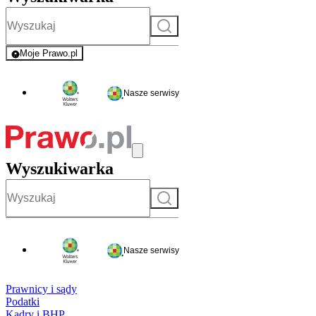
Szukaj
Moje Prawo.pl
- rejestracja i logowanie do serwisu
Nasze serwisy
Wyszukiwarka
Szukaj
Nasze serwisy
Prawnicy i sądy
Podatki
Kadry i BHP