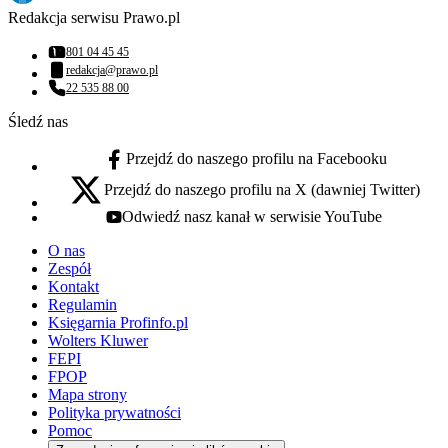
Redakcja serwisu Prawo.pl
801 04 45 45
Numer telefonu:
redakcja@prawo.pl
Adres email:
22 535 88 00
Numer telefonu:
Śledź nas
Przejdź do naszego profilu na Facebooku
facebook - otwiera się w nowej karcie
Przejdź do naszego profilu na X (dawniej Twitter)
x - otwiera się w nowej karcie
Odwiedź nasz kanał w serwisie YouTube
youtube - otwiera się w nowej karcie
O nas
Zespół
Kontakt
Regulamin
Księgarnia Profinfo.pl
Wolters Kluwer
FEPI
FPOP
Mapa strony
Polityka prywatności
Pomoc