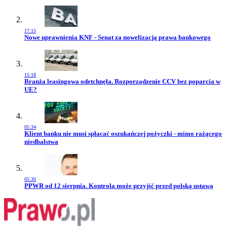
17:15
Przejdź do artykułu:
Nowe uprawnienia KNF - Senat za nowelizacją prawa bankowego
15:18
Przejdź do artykułu:
Branża leasingowa odetchnęła. Rozporządzenie CCV bez poparcia w
UE?
05:34
Przejdź do artykułu:
Klient banku nie musi spłacać oszukańczej pożyczki - mimo rażącego
niedbalstwa
05:30
Przejdź do artykułu:
PPWR od 12 sierpnia. Kontrola może przyjść przed polską ustawą