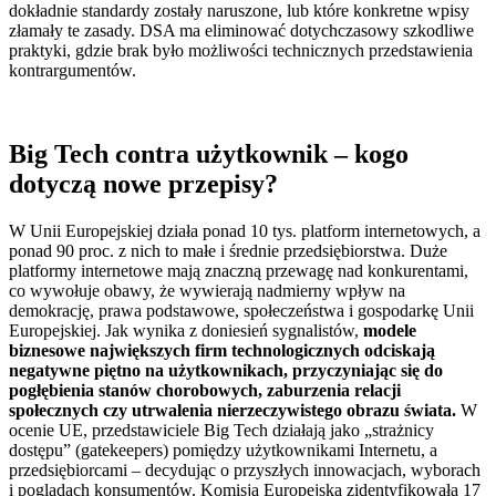
dokładnie standardy zostały naruszone, lub które konkretne wpisy
złamały te zasady. DSA ma eliminować dotychczasowy szkodliwe
praktyki, gdzie brak było możliwości technicznych przedstawienia
kontrargumentów.
Big Tech contra użytkownik – kogo
dotyczą nowe przepisy?
W Unii Europejskiej działa ponad 10 tys. platform internetowych, a
ponad 90 proc. z nich to małe i średnie przedsiębiorstwa. Duże
platformy internetowe mają znaczną przewagę nad konkurentami,
co wywołuje obawy, że wywierają nadmierny wpływ na
demokrację, prawa podstawowe, społeczeństwa i gospodarkę Unii
Europejskiej. Jak wynika z doniesień sygnalistów,
modele
biznesowe największych firm technologicznych odciskają
negatywne piętno na użytkownikach, przyczyniając się do
pogłębienia stanów chorobowych, zaburzenia relacji
społecznych czy utrwalenia nierzeczywistego obrazu świata.
W
ocenie UE, przedstawiciele Big Tech działają jako „strażnicy
dostępu” (gatekeepers) pomiędzy użytkownikami Internetu, a
przedsiębiorcami – decydując o przyszłych innowacjach, wyborach
i poglądach konsumentów. Komisja Europejska zidentyfikowała 17