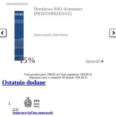
Przejdź do: Dyrektywa NIS2. Komentarz [PRZEDSPRZEDAŻ], Mateu
PRZEDSPRZEDAŻ
Dyrektywa NIS2. Komentarz
[PRZEDSPRZEDAŻ]
Poprzednia książka
N
Mateusz Jakubik, Rafał Prabucki
15%
Sprawdź
Rabatu
Cena promocyjna: 296,65 zł |
Cena regularna: 349,00 zł
Najniższa cena w ostatnich 30 dniach: 244,30 zł
Ostatnio dodane
17:55
Przejdź do artykułu:
Senat przyjął bez poprawek