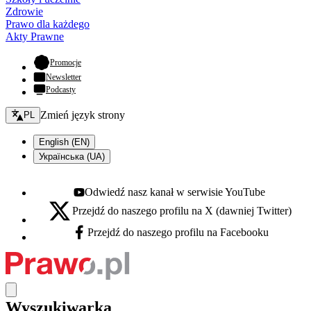
Zdrowie
Prawo dla każdego
Akty Prawne
- otwiera się w nowej karcie
Promocje
Newsletter
Podcasty
Zmień język - bieżący:
Zmień język strony
PL
English (EN)
Українська (UA)
Odwiedź nasz kanał w serwisie YouTube
Youtube - otwiera się w nowej karcie
Przejdź do naszego profilu na X (dawniej Twitter)
X - otwiera się w nowej karcie
Przejdź do naszego profilu na Facebooku
Facebook - otwiera się w nowej karcie
Wyszukiwarka