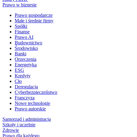
Prawo w biznesie
Prawo gospodarcze
Małe i średnie firmy
Spółki
Finanse
Prawo AI
Budownictwo
Środowisko
Banki
Orzeczenia
Energetyka
ESG
Kredyty
Cło
Deregulacja
Cyberbezpieczeństwo
Franczyza
Nowe technologie
Prawo autorskie
Samorząd i administracja
Szkoły i uczelnie
Zdrowie
Prawo dla każdego