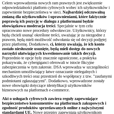
Celem wprowadzenia nowych ram prawnych jest zwiększenie
odpowiedzialności platform cyfrowych wobec ich użytkowników i
zapewnienie bezpieczeństwa w sieci.
Najbardziej odczuwalną
zmianą dla użytkowników i uprawnieniami, które faktycznie
poprawią ich pozycję w dialogu z platformami będzie
obowiązkowa moderacja treści
. Specjalnie w tym celu
opracowano nowe procedury odwoławcze. Użytkownicy, którzy
będą chcieli usunąć określone treści, uważając je za niezgodne z
prawem, będą mieli możliwość odwołania się od decyzji podjętej
przez platformę. Dodatkowo,
ci, którzy uważają, że ich konto
zostało niesłusznie usunięte, będą mieli dostęp do nowych
narzędzi ułatwiających kwestionowanie takich decyzji.
Poprzednio te opcje były znacznie ograniczone, a praktyka
pokazywała, że cybergiganci oferowali w istocie fikcyjne
zabezpieczenia w tym zakresie. DSA wprowadza w szczególności
mechanizm umożliwiający łatwe oznaczanie nielegalnych i
szkodliwych treści oraz przestrzeń do współpracy z tzw. "zaufanymi
podmiotami zgłaszającymi". Dodatkowo, wprowadzone zostały
nowe obowiązki dotyczące identyfikacji użytkowników
biznesowych na platformach e-commerce.
Akt o usługach cyfrowych zawiera reguły zapewniające
bezpieczeństwo konsumentów na platformach zakupowych i
zgodność produktów sprzedawanych online z najwyższymi
standardami UE.
Nowe przepisy zapewniają użytkownikom