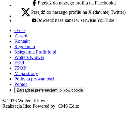
Przejdź do naszego profilu na Facebooku
facebook - otwiera się w nowej karcie
Przejdź do naszego profilu na X (dawniej Twitter)
x - otwiera się w nowej karcie
Odwiedź nasz kanał w serwisie YouTube
youtube - otwiera się w nowej karcie
O nas
Zespół
Kontakt
Regulamin
Księgarnia Profinfo.pl
Wolters Kluwer
FEPI
FPOP
Mapa strony
Polityka prywatności
Pomoc
Zarządzaj preferencjami plików cookie
© 2026 Wolters Kluwer
Realizacja Ideo Powered by:
CMS Edito