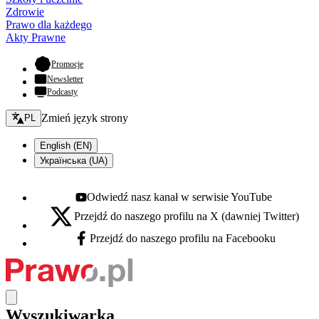
Zdrowie
Prawo dla każdego
Akty Prawne
- otwiera się w nowej karcie
Promocje
Newsletter
Podcasty
Zmień język - bieżący:
Zmień język strony
PL
English (EN)
Українська (UA)
Odwiedź nasz kanał w serwisie YouTube
Youtube - otwiera się w nowej karcie
Przejdź do naszego profilu na X (dawniej Twitter)
X - otwiera się w nowej karcie
Przejdź do naszego profilu na Facebooku
Facebook - otwiera się w nowej karcie
Wyszukiwarka