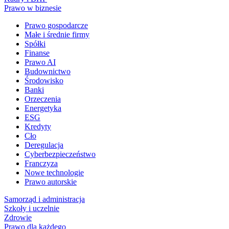
Prawo w biznesie
Prawo gospodarcze
Małe i średnie firmy
Spółki
Finanse
Prawo AI
Budownictwo
Środowisko
Banki
Orzeczenia
Energetyka
ESG
Kredyty
Cło
Deregulacja
Cyberbezpieczeństwo
Franczyza
Nowe technologie
Prawo autorskie
Samorząd i administracja
Szkoły i uczelnie
Zdrowie
Prawo dla każdego