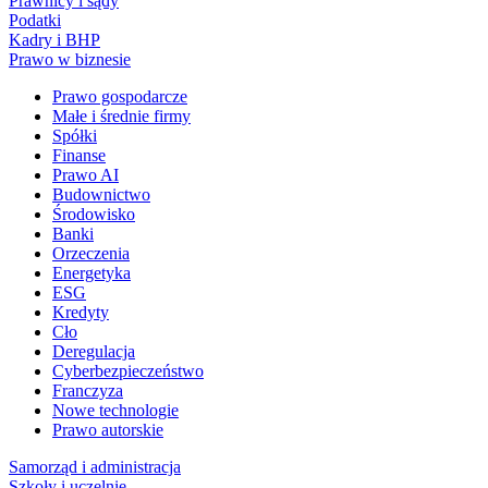
Prawnicy i sądy
Podatki
Kadry i BHP
Prawo w biznesie
Prawo gospodarcze
Małe i średnie firmy
Spółki
Finanse
Prawo AI
Budownictwo
Środowisko
Banki
Orzeczenia
Energetyka
ESG
Kredyty
Cło
Deregulacja
Cyberbezpieczeństwo
Franczyza
Nowe technologie
Prawo autorskie
Samorząd i administracja
Szkoły i uczelnie