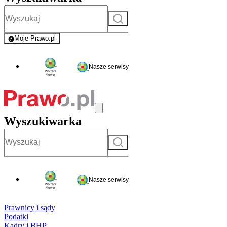
Szukaj
Moje Prawo.pl
- rejestracja i logowanie do serwisu
Nasze serwisy
Wyszukiwarka
Szukaj
Nasze serwisy
Prawnicy i sądy
Podatki
Kadry i BHP