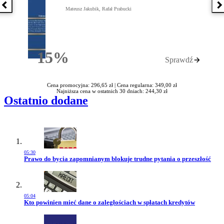
Poprzednia książka
N
Mateusz Jakubik, Rafał Prabucki
15%
Sprawdź
Rabatu
Cena promocyjna: 296,65 zł |
Cena regularna: 349,00 zł
Najniższa cena w ostatnich 30 dniach: 244,30 zł
Ostatnio dodane
05:30
Przejdź do artykułu:
Prawo do bycia zapomnianym blokuje trudne pytania o przeszłość
05:04
Przejdź do artykułu:
Kto powinien mieć dane o zaległościach w spłatach kredytów