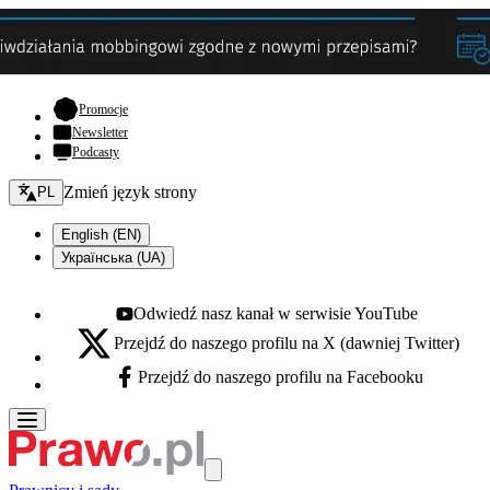
- otwiera się w nowej karcie
Promocje
Newsletter
Podcasty
Zmień język - bieżący:
Zmień język strony
PL
English (EN)
Українська (UA)
Odwiedź nasz kanał w serwisie YouTube
Youtube - otwiera się w nowej karcie
Przejdź do naszego profilu na X (dawniej Twitter)
X - otwiera się w nowej karcie
Przejdź do naszego profilu na Facebooku
Facebook - otwiera się w nowej karcie