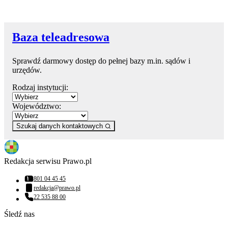
Baza teleadresowa
Sprawdź darmowy dostęp do pełnej bazy m.in. sądów i
urzędów.
Rodzaj instytucji:
Województwo:
Szukaj danych kontaktowych
Redakcja serwisu Prawo.pl
801 04 45 45
Numer telefonu:
redakcja@prawo.pl
Adres email:
22 535 88 00
Numer telefonu:
Śledź nas