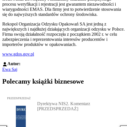
procesu weryfikacji i rejestracji jest gwarantem niezawodności i
wiarygodności EMAS. Dla firmy jest to potwierdzenie stosowania
się do najwyższych standardów ochrony środowiska.
Rekopol Organizacja Odzysku Opakowań SA jest jedną z
największych i najdłużej działających organizacji odzysku w Polsce.
Firma swoją działalność rozpoczęła z początkiem 2002 r. w celu
zabezpieczenia i reprezentowania interesów producentów i
importerów produktów w opakowaniach.
www.gdos.gov.pl
Autor:
Ewa Saj
Polecamy książki biznesowe
Przejdź do: Dyrektywa NIS2. Komentarz [PRZEDSPRZEDAŻ], Mateu
PRZEDSPRZEDAŻ
Dyrektywa NIS2. Komentarz
[PRZEDSPRZEDAŻ]