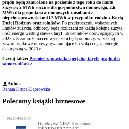
prądu będą zamrożone na poziomie z tego roku do limitu
zużycia: 2 MWh rocznie dla gospodarstwa domowego, 2,6
MWh dla gospodarstw domowych z osobami z
niepełnosprawnościami i 3 MWh w przypadku rodzin z Kartą
Dużej Rodziny oraz rolników.
Po przekroczeniu wskazanych
limitów zużycia, odbiorcy będą rozliczani za każdą kolejną zużytą
ilość energii według stawek taryf lub cenników obowiązujących w
2023 r. Z zamrożenia cen wyłączeni będą odbiorcy, wcześniej
zawarli rynkowe umowy, gwarantujące im stałą cenę za energię
elektryczną w 2023 r.
Czytaj także:
Premier zapowiada specjalną taryfę prądu dla
samorządów
>>
Autor:
Renata Krupa-Dąbrowska
Polecamy książki biznesowe
Przejdź do: Dyrektywa NIS2. Komentarz [PRZEDSPRZEDAŻ], Mateu
PRZEDSPRZEDAŻ
Dyrektywa NIS2. Komentarz
[PRZEDSPRZEDAŻ]