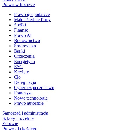
Prawo w biznesie
Prawo gospodarcze
Małe i średnie firmy
Spółki
Finanse
Prawo AI
Budownictwo
Środowisko
Banki
Orzeczenia
Energetyka
ESG
Kredyty
Cło
Deregulacja
Cyberbezpieczeństwo
Franczyza
Nowe technologie
Prawo autorskie
Samorząd i administracja
Szkoły i uczelnie
Zdrowie
Prawo dla każdego