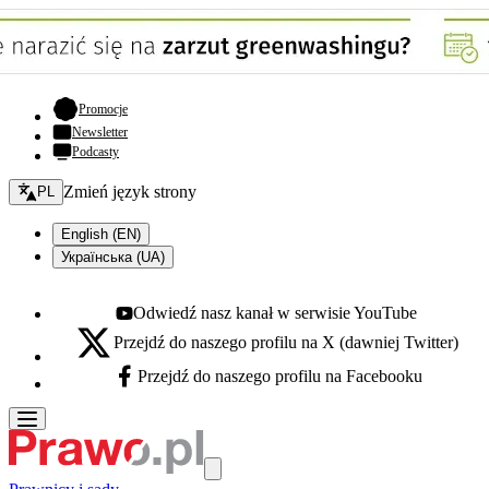
- otwiera się w nowej karcie
Promocje
Newsletter
Podcasty
Zmień język - bieżący:
Zmień język strony
PL
English (EN)
Українська (UA)
Odwiedź nasz kanał w serwisie YouTube
Youtube - otwiera się w nowej karcie
Przejdź do naszego profilu na X (dawniej Twitter)
X - otwiera się w nowej karcie
Przejdź do naszego profilu na Facebooku
Facebook - otwiera się w nowej karcie