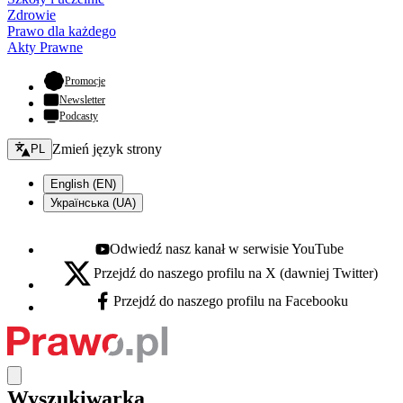
Zdrowie
Prawo dla każdego
Akty Prawne
- otwiera się w nowej karcie
Promocje
Newsletter
Podcasty
Zmień język - bieżący:
Zmień język strony
PL
English (EN)
Українська (UA)
Odwiedź nasz kanał w serwisie YouTube
Youtube - otwiera się w nowej karcie
Przejdź do naszego profilu na X (dawniej Twitter)
X - otwiera się w nowej karcie
Przejdź do naszego profilu na Facebooku
Facebook - otwiera się w nowej karcie
Wyszukiwarka