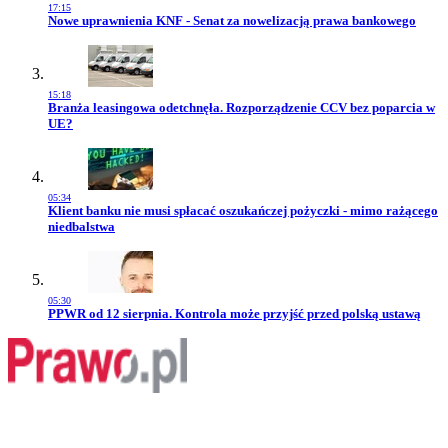
17:15
Przejdź do artykułu:
Nowe uprawnienia KNF - Senat za nowelizacją prawa bankowego
15:18
Przejdź do artykułu:
Branża leasingowa odetchnęła. Rozporządzenie CCV bez poparcia w
UE?
05:34
Przejdź do artykułu:
Klient banku nie musi spłacać oszukańczej pożyczki - mimo rażącego
niedbalstwa
05:30
Przejdź do artykułu:
PPWR od 12 sierpnia. Kontrola może przyjść przed polską ustawą