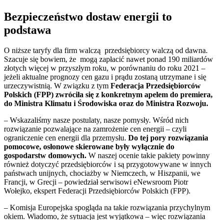
Bezpieczeństwo dostaw energii to
podstawa
O niższe taryfy dla firm walczą przedsiębiorcy walczą od dawna.
Szacuje się bowiem, że mogą zapłacić nawet ponad 190 miliardów
złotych więcej w przyszłym roku, w porównaniu do roku 2021 –
jeżeli aktualne prognozy cen gazu i prądu zostaną utrzymane i się
urzeczywistnią. W związku z tym
Federacja Przedsiębiorców
Polskich (FPP) zwróciła się z konkretnym apelem do premiera,
do Ministra Klimatu i Środowiska oraz do Ministra Rozwoju.
– Wskazaliśmy nasze postulaty, nasze pomysły. Wśród nich
rozwiązanie pozwalające na zamrożenie cen energii – czyli
ograniczenie cen energii dla przemysłu.
Do tej pory rozwiązania
pomocowe, osłonowe skierowane były wyłącznie do
gospodarstw domowych.
W naszej ocenie takie pakiety powinny
również dotyczyć przedsiębiorców i są przygotowywane w innych
państwach unijnych, chociażby w Niemczech, w Hiszpanii, we
Francji, w Grecji – powiedział serwisowi eNewsroom Piotr
Wołejko, ekspert Federacji Przedsiębiorców Polskich (FPP).
– Komisja Europejska spogląda na takie rozwiązania przychylnym
okiem. Wiadomo, że sytuacja jest wyjątkowa – więc rozwiązania