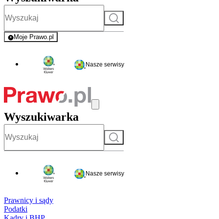
Szukaj
Moje Prawo.pl
- rejestracja i logowanie do serwisu
Nasze serwisy
Wyszukiwarka
Szukaj
Nasze serwisy
Prawnicy i sądy
Podatki
Kadry i BHP