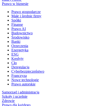
Prawo w biznesie
Prawo gospodarcze
Małe i średnie firmy
Spółki
Finanse
Prawo AI
Budownictwo
Środowisko
Banki
Orzeczenia
Energetyka
ESG
Kredyty
Cło
Deregulacja
Cyberbezpieczeństwo
Franczyza
Nowe technologie
Prawo autorskie
Samorząd i administracja
Szkoły i uczelnie
Zdrowie
Prawo dla każdego