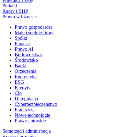
Prawnicy i sądy
Podatki
Kadry i BHP
Prawo w biznesie
Prawo gospodarcze
Małe i średnie firmy
Spółki
Finanse
Prawo AI
Budownictwo
Środowisko
Banki
Orzeczenia
Energetyka
ESG
Kredyty
Cło
Deregulacja
Cyberbezpieczeństwo
Franczyza
Nowe technologie
Prawo autorskie
Samorząd i administracja
Szkoły i uczelnie