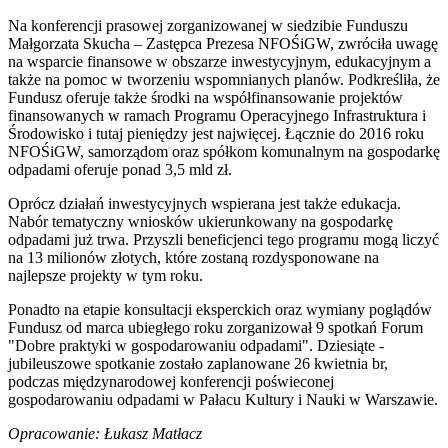
Na konferencji prasowej zorganizowanej w siedzibie Funduszu
Małgorzata Skucha – Zastępca Prezesa NFOŚiGW, zwróciła uwagę
na wsparcie finansowe w obszarze inwestycyjnym, edukacyjnym a
także na pomoc w tworzeniu wspomnianych planów. Podkreśliła, że
Fundusz oferuje także środki na współfinansowanie projektów
finansowanych w ramach Programu Operacyjnego Infrastruktura i
Środowisko i tutaj pieniędzy jest najwięcej. Łącznie do 2016 roku
NFOŚiGW, samorządom oraz spółkom komunalnym na gospodarkę
odpadami oferuje ponad 3,5 mld zł.
Oprócz działań inwestycyjnych wspierana jest także edukacja.
Nabór tematyczny wniosków ukierunkowany na gospodarkę
odpadami już trwa. Przyszli beneficjenci tego programu mogą liczyć
na 13 milionów złotych, które zostaną rozdysponowane na
najlepsze projekty w tym roku.
Ponadto na etapie konsultacji eksperckich oraz wymiany poglądów
Fundusz od marca ubiegłego roku zorganizował 9 spotkań Forum
"Dobre praktyki w gospodarowaniu odpadami". Dziesiąte -
jubileuszowe spotkanie zostało zaplanowane 26 kwietnia br,
podczas międzynarodowej konferencji poświeconej
gospodarowaniu odpadami w Pałacu Kultury i Nauki w Warszawie.
Opracowanie: Łukasz Matłacz