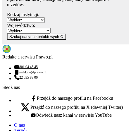
urzędów.
Rodzaj instytucji:
Województwo:
Szukaj danych kontaktowych
Redakcja serwisu Prawo.pl
801 04 45 45
Numer telefonu:
redakcja@prawo.pl
Adres email:
22 535 88 00
Numer telefonu:
Śledź nas
Przejdź do naszego profilu na Facebooku
facebook - otwiera się w nowej karcie
Przejdź do naszego profilu na X (dawniej Twitter)
x - otwiera się w nowej karcie
Odwiedź nasz kanał w serwisie YouTube
youtube - otwiera się w nowej karcie
O nas
Zespół