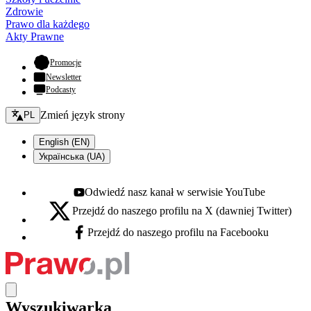
Zdrowie
Prawo dla każdego
Akty Prawne
- otwiera się w nowej karcie
Promocje
Newsletter
Podcasty
Zmień język - bieżący:
Zmień język strony
PL
English (EN)
Українська (UA)
Odwiedź nasz kanał w serwisie YouTube
Youtube - otwiera się w nowej karcie
Przejdź do naszego profilu na X (dawniej Twitter)
X - otwiera się w nowej karcie
Przejdź do naszego profilu na Facebooku
Facebook - otwiera się w nowej karcie
Wyszukiwarka