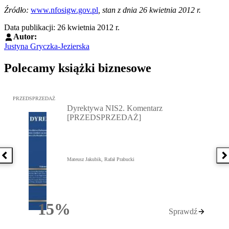
Źródło:
www.nfosigw.gov.pl
, stan z dnia 26 kwietnia 2012 r.
Data publikacji: 26 kwietnia 2012 r.
Autor:
Justyna Gryczka-Jezierska
Polecamy książki biznesowe
Przejdź do: Dyrektywa NIS2. Komentarz [PRZEDSPRZEDAŻ], Mateu
PRZEDSPRZEDAŻ
Dyrektywa NIS2. Komentarz
[PRZEDSPRZEDAŻ]
Poprzednia książka
N
Mateusz Jakubik, Rafał Prabucki
15%
Sprawdź
Rabatu