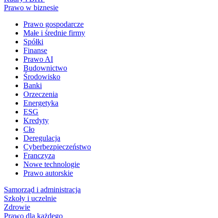
Prawo w biznesie
Prawo gospodarcze
Małe i średnie firmy
Spółki
Finanse
Prawo AI
Budownictwo
Środowisko
Banki
Orzeczenia
Energetyka
ESG
Kredyty
Cło
Deregulacja
Cyberbezpieczeństwo
Franczyza
Nowe technologie
Prawo autorskie
Samorząd i administracja
Szkoły i uczelnie
Zdrowie
Prawo dla każdego