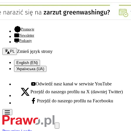
- otwiera się w nowej karcie
Promocje
Newsletter
Podcasty
Zmień język - bieżący:
Zmień język strony
PL
English (EN)
Українська (UA)
Odwiedź nasz kanał w serwisie YouTube
Youtube - otwiera się w nowej karcie
Przejdź do naszego profilu na X (dawniej Twitter)
X - otwiera się w nowej karcie
Przejdź do naszego profilu na Facebooku
Facebook - otwiera się w nowej karcie