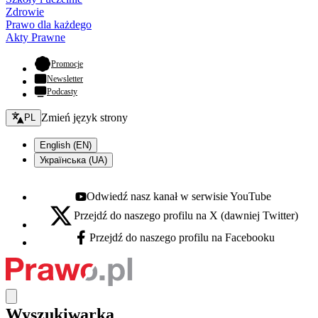
Zdrowie
Prawo dla każdego
Akty Prawne
- otwiera się w nowej karcie
Promocje
Newsletter
Podcasty
Zmień język - bieżący:
Zmień język strony
PL
English (EN)
Українська (UA)
Odwiedź nasz kanał w serwisie YouTube
Youtube - otwiera się w nowej karcie
Przejdź do naszego profilu na X (dawniej Twitter)
X - otwiera się w nowej karcie
Przejdź do naszego profilu na Facebooku
Facebook - otwiera się w nowej karcie
Wyszukiwarka