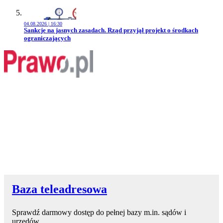
04.08.2026 | 16:30
Przejdź do artykułu:
Sankcje na jasnych zasadach. Rząd przyjął projekt o środkach
ograniczających
Baza teleadresowa
Sprawdź darmowy dostęp do pełnej bazy m.in. sądów i
urzędów.