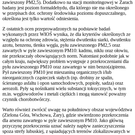
zawieszony PM2,5). Dodatkowo na stacji monitoringowej w Żarach
badany jest poziom formaldehydu, dla którego nie ma określonego
w przepisach dot. ochrony środowiska poziomu dopuszczalnego,
określona jest tylko wartość odniesienia.
Z ostatnich ocen przeprowadzonych na podstawie badań
wykonanych przez WIOŚ wynika, że dla kryteriów określonych ze
względu na ochronę zdrowia, stężenia dwutlenku siarki, dwutlenku
azotu, benzenu, tlenku węgla, pyłu zawieszonego PM2,5 oraz
zawartych w pyle zawieszonym PM10: kadmu, niklu oraz ołowiu,
nie przekraczały obowiązujących norm. Natomiast podobnie jak w
całym kraju, największy problem występuje z przekroczeniami dla
pyłu zawieszonego PM10 oraz zawartego w nim benzo(a)pirenu.
Pył zawieszony PM10 jest mieszaniną organicznych i/lub
nieorganicznych cząsteczek stałych (np. drobiny ze spalin,
ścieranego asfaltu i opon samochodowych, popioły, sadza) oraz
aerozoli. Pyły są nośnikami wielu substancji toksycznych, w tym
m.in. węglowodorów i metali ciężkich i mogą stanowić poważny
czynnik chorobotwórczy.
Warto również zwrócić uwagę na południowy obszar województwa
(Zielona Góra, Wschowa, Żary), gdzie stwierdzono przekroczenia
dla arsenu zawartego w pyle zawieszonym PM10. Jako główną
przyczynę przekroczenia uznać należy napływ zanieczyszczenia
spoza strefy lubuskiej, z sąsiadujących terenów zlokalizowanych w