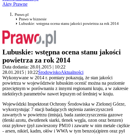
Akty Prawne
Prawo.pl
Prawo w biznesie
Lubuskie: wstępna ocena stanu jakości powietrza za rok 2014
Lubuskie: wstępna ocena stanu jakości
powietrza za rok 2014
Data dodania: 28.01.2015 | 10:22
28.01.2015 | 10:22
Środowisko
Aktualności
Wykonywane w 2014 r. pomiary pokazują, że stan jakości
powietrza w województwie lubuskim ocenić można na poziomie
przeciętnym w porównaniu z innymi regionami kraju, a w zakresie
niektórych parametrów nawet lepszym od średniej w kraju.
Wojewódzki Inspektorat Ochrony Środowiska w Zielonej Górze,
wykorzystując 7 stacji badających stężenia zanieczyszczeń
zawartych w powietrzu (imisja), bada zanieczyszczenia gazowe
(tlenki azotu, dwutlenek siarki, tlenek węgla, ozon oraz benzen)
oraz pyłowe (pył zawieszony PM10 i zawarte w nim metale ciężkie
- arsen, nikiel, kadm, ołów i WWA w tym benzo(a)piren oraz pył