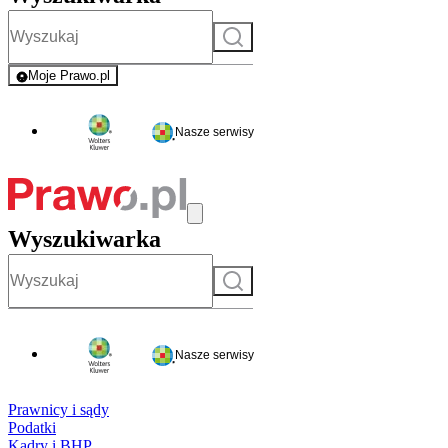
Szukaj
Moje Prawo.pl
- rejestracja i logowanie do serwisu
Nasze serwisy
Wyszukiwarka
Szukaj
Nasze serwisy
Prawnicy i sądy
Podatki
Kadry i BHP