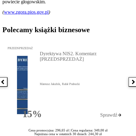
powiecie głogowskim.
(
www.zgora.pios.gov.pl
)
Polecamy książki biznesowe
Przejdź do: Dyrektywa NIS2. Komentarz [PRZEDSPRZEDAŻ], Mateu
PRZEDSPRZEDAŻ
Dyrektywa NIS2. Komentarz
[PRZEDSPRZEDAŻ]
Poprzednia książka
N
Mateusz Jakubik, Rafał Prabucki
15%
Sprawdź
Rabatu
Cena promocyjna: 296,65 zł |
Cena regularna: 349,00 zł
Najniższa cena w ostatnich 30 dniach: 244,30 zł