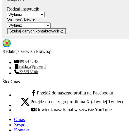
Rodzaj instytucji:
Województwo:
Szukaj danych kontaktowych
Redakcja serwisu Prawo.pl
801 04 45 45
Numer telefonu:
redakcja@prawo.pl
Adres email:
22 535 88 00
Numer telefonu:
Śledź nas
Przejdź do naszego profilu na Facebooku
facebook - otwiera się w nowej karcie
Przejdź do naszego profilu na X (dawniej Twitter)
x - otwiera się w nowej karcie
Odwiedź nasz kanał w serwisie YouTube
youtube - otwiera się w nowej karcie
O nas
Zespół
Kontakt