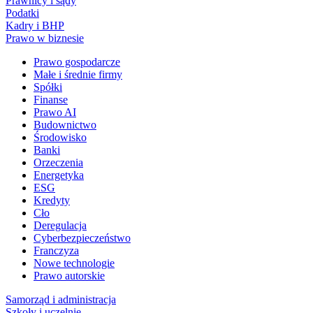
Prawnicy i sądy
Podatki
Kadry i BHP
Prawo w biznesie
Prawo gospodarcze
Małe i średnie firmy
Spółki
Finanse
Prawo AI
Budownictwo
Środowisko
Banki
Orzeczenia
Energetyka
ESG
Kredyty
Cło
Deregulacja
Cyberbezpieczeństwo
Franczyza
Nowe technologie
Prawo autorskie
Samorząd i administracja
Szkoły i uczelnie