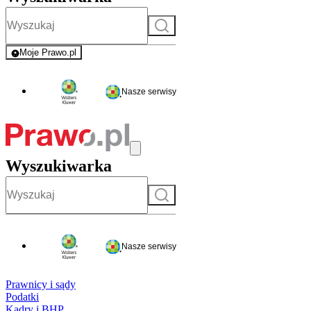
Szukaj
Moje Prawo.pl
- rejestracja i logowanie do serwisu
Nasze serwisy
Wyszukiwarka
Szukaj
Nasze serwisy
Prawnicy i sądy
Podatki
Kadry i BHP