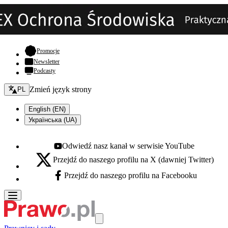
- otwiera się w nowej karcie
Promocje
Newsletter
Podcasty
Zmień język - bieżący:
Zmień język strony
PL
English (EN)
Українська (UA)
Odwiedź nasz kanał w serwisie YouTube
Youtube - otwiera się w nowej karcie
Przejdź do naszego profilu na X (dawniej Twitter)
X - otwiera się w nowej karcie
Przejdź do naszego profilu na Facebooku
Facebook - otwiera się w nowej karcie