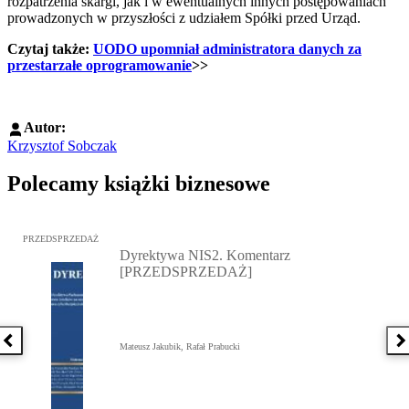
rozpatrzenia skargi, jak i w ewentualnych innych postępowaniach
prowadzonych w przyszłości z udziałem Spółki przed Urząd.
Czytaj także:
UODO upomniał administratora danych za
przestarzałe oprogramowanie
>>
Autor:
Krzysztof Sobczak
Polecamy książki biznesowe
Przejdź do: Dyrektywa NIS2. Komentarz [PRZEDSPRZEDAŻ], Mateu
PRZEDSPRZEDAŻ
Dyrektywa NIS2. Komentarz
[PRZEDSPRZEDAŻ]
Poprzednia książka
N
Mateusz Jakubik, Rafał Prabucki