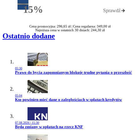
15%
Sprawdź
Rabatu
Cena promocyjna: 296,65 zł |
Cena regularna: 349,00 zł
Najniższa cena w ostatnich 30 dniach: 244,30 zł
Ostatnio dodane
05:30
Przejdź do artykułu:
Prawo do bycia zapomnianym blokuje trudne pytania o przeszłość
05:04
Przejdź do artykułu:
Kto powinien mieć dane o zaległościach w spłatach kredytów
07.08.2026 | 15:30
Przejdź do artykułu:
Będą zmiany w opłatach na rzecz KNF