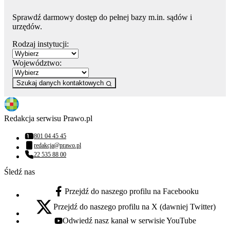
Sprawdź darmowy dostęp do pełnej bazy m.in. sądów i
urzędów.
Rodzaj instytucji:
Województwo:
Szukaj danych kontaktowych
Redakcja serwisu Prawo.pl
801 04 45 45
Numer telefonu:
redakcja@prawo.pl
Adres email:
22 535 88 00
Numer telefonu:
Śledź nas
Przejdź do naszego profilu na Facebooku
facebook - otwiera się w nowej karcie
Przejdź do naszego profilu na X (dawniej Twitter)
x - otwiera się w nowej karcie
Odwiedź nasz kanał w serwisie YouTube
youtube - otwiera się w nowej karcie