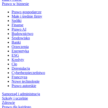
Prawo w biznesie
Prawo gospodarcze
Małe i średnie firmy
Spółki
Finanse
Prawo AI
Budownictwo
Środowisko
Banki
Orzeczenia
Energetyka
ESG
Kredyty
Cło
Deregulacja
Cyberbezpieczeństwo
Franczyza
Nowe technologie
Prawo autorskie
Samorząd i administracja
Szkoły i uczelnie
Zdrowie
Prawo dla każdego