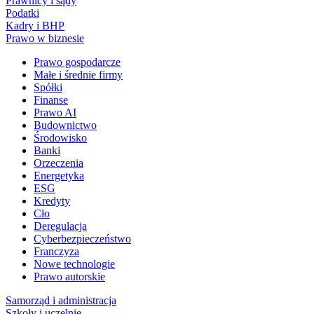
Prawnicy i sądy
Podatki
Kadry i BHP
Prawo w biznesie
Prawo gospodarcze
Małe i średnie firmy
Spółki
Finanse
Prawo AI
Budownictwo
Środowisko
Banki
Orzeczenia
Energetyka
ESG
Kredyty
Cło
Deregulacja
Cyberbezpieczeństwo
Franczyza
Nowe technologie
Prawo autorskie
Samorząd i administracja
Szkoły i uczelnie