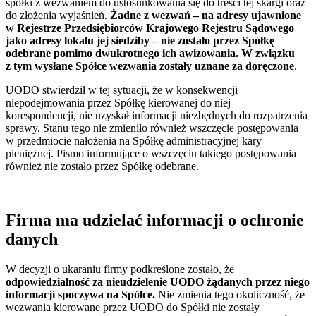
spółki z wezwaniem do ustosunkowania się do treści tej skargi oraz
do złożenia wyjaśnień.
Żadne z wezwań – na adresy ujawnione
w Rejestrze Przedsiębiorców Krajowego Rejestru Sądowego
jako adresy lokalu jej siedziby – nie zostało przez Spółkę
odebrane pomimo dwukrotnego ich awizowania. W związku
z tym wysłane Spółce wezwania zostały uznane za doręczone
.
UODO stwierdził w tej sytuacji, że w konsekwencji
niepodejmowania przez Spółkę kierowanej do niej
korespondencji, nie uzyskał informacji niezbędnych do rozpatrzenia
sprawy. Stanu tego nie zmieniło również wszczęcie postępowania
w przedmiocie nałożenia na Spółkę administracyjnej kary
pieniężnej. Pismo informujące o wszczęciu takiego postępowania
również nie zostało przez Spółkę odebrane.
Firma ma udzielać informacji o ochronie
danych
W decyzji o ukaraniu firmy podkreślone zostało, że
odpowiedzialność za nieudzielenie UODO żądanych przez niego
informacji spoczywa na Spółce.
Nie zmienia tego okoliczność, że
wezwania kierowane przez UODO do Spółki nie zostały