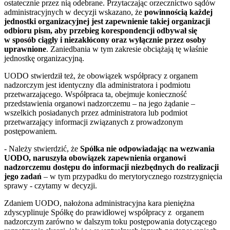
ostatecznie przez nią odebrane. Przytaczając orzecznictwo sądów
administracyjnych w decyzji wskazano, że
powinnością każdej
jednostki organizacyjnej jest zapewnienie takiej organizacji
odbioru pism, aby przebieg korespondencji odbywał się
w sposób ciągły i niezakłócony oraz wyłącznie przez osoby
uprawnione
. Zaniedbania w tym zakresie obciążają tę właśnie
jednostkę organizacyjną.
UODO stwierdził też, że obowiązek współpracy z organem
nadzorczym jest identyczny dla administratora i podmiotu
przetwarzającego. Współpraca ta, obejmuje konieczność
przedstawienia organowi nadzorczemu – na jego żądanie –
wszelkich posiadanych przez administratora lub podmiot
przetwarzający informacji związanych z prowadzonym
postępowaniem.
- Należy stwierdzić, że
Spółka nie odpowiadając na wezwania
UODO, naruszyła obowiązek zapewnienia organowi
nadzorczemu dostępu do informacji niezbędnych do realizacji
jego zadań
– w tym przypadku do merytorycznego rozstrzygnięcia
sprawy - czytamy w decyzji.
Zdaniem UODO, nałożona administracyjna kara pieniężna
zdyscyplinuje Spółkę do prawidłowej współpracy z organem
nadzorczym zarówno w dalszym toku postępowania dotyczącego