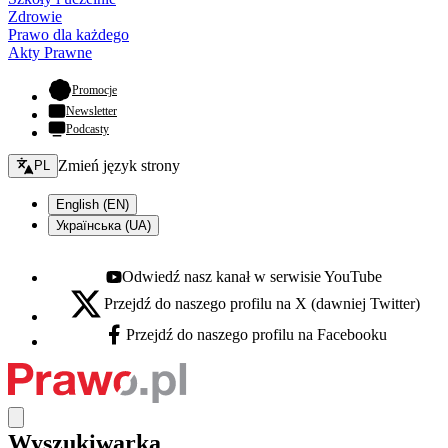
Zdrowie
Prawo dla każdego
Akty Prawne
- otwiera się w nowej karcie
Promocje
Newsletter
Podcasty
Zmień język - bieżący:
Zmień język strony
PL
English (EN)
Українська (UA)
Odwiedź nasz kanał w serwisie YouTube
Youtube - otwiera się w nowej karcie
Przejdź do naszego profilu na X (dawniej Twitter)
X - otwiera się w nowej karcie
Przejdź do naszego profilu na Facebooku
Facebook - otwiera się w nowej karcie
Wyszukiwarka