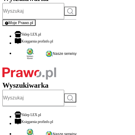
Szukaj
Moje Prawo.pl
- rejestracja i logowanie do serwisu
otwiera się w nowej karcie
Sklep LEX.pl
otwiera się w nowej karcie
Księgarnia profinfo.pl
Nasze serwisy
Wyszukiwarka
Szukaj
otwiera się w nowej karcie
Sklep LEX.pl
otwiera się w nowej karcie
Księgarnia profinfo.pl
Nasze serwisy