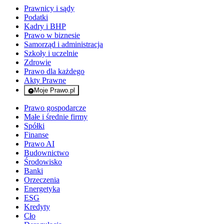
Prawnicy i sądy
Podatki
Kadry i BHP
Prawo w biznesie
Samorząd i administracja
Szkoły i uczelnie
Zdrowie
Prawo dla każdego
Akty Prawne
Moje Prawo.pl
- rejestracja i logowanie do serwisu
Prawo gospodarcze
Małe i średnie firmy
Spółki
Finanse
Prawo AI
Budownictwo
Środowisko
Banki
Orzeczenia
Energetyka
ESG
Kredyty
Cło