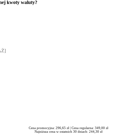
bnej kwoty waluty?
sz Jakubik, Rafał Prabucki - otwiera się w nowym oknie
AŻ]
Cena promocyjna: 296,65 zł |
Cena regularna: 349,00 zł
Najniższa cena w ostatnich 30 dniach: 244,30 zł