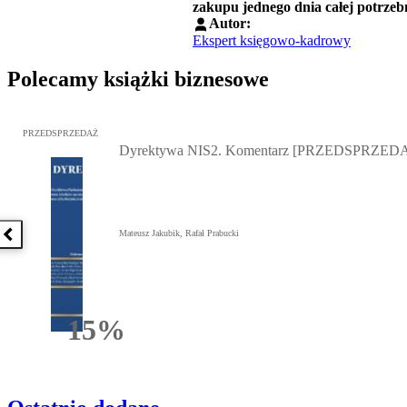
zakupu jednego dnia całej potrze
Autor:
Ekspert księgowo-kadrowy
Polecamy książki biznesowe
Przejdź do: Dyrektywa NIS2. Komentarz [PRZEDSPRZEDAŻ], Mateu
PRZEDSPRZEDAŻ
Dyrektywa NIS2. Komentarz [PRZEDSPRZED
Mateusz Jakubik, Rafał Prabucki
Poprzednia książka
15%
Rabatu