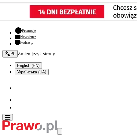
- otwiera się w nowej karcie
Promocje
Newsletter
Podcasty
Zmień język - bieżący:
Zmień język strony
PL
English (EN)
Українська (UA)