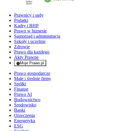
Prawnicy i sądy
Podatki
Kadry i BHP
Prawo w biznesie
Samorząd i administracja
Szkoły i uczelnie
Zdrowie
Prawo dla każdego
Akty Prawne
Moje Prawo.pl
- rejestracja i logowanie do serwisu
Prawo gospodarcze
Małe i średnie firmy
Spółki
Finanse
Prawo AI
Budownictwo
Środowisko
Banki
Orzeczenia
Energetyka
ESG