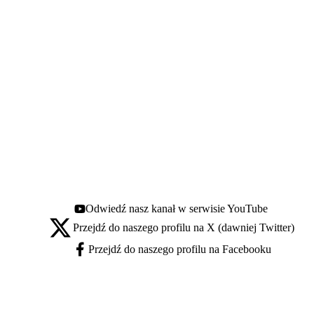
Odwiedź nasz kanał w serwisie YouTube
Youtube - otwiera się w nowej karcie
Przejdź do naszego profilu na X (dawniej Twitter)
X - otwiera się w nowej karcie
Przejdź do naszego profilu na Facebooku
Facebook - otwiera się w nowej karcie