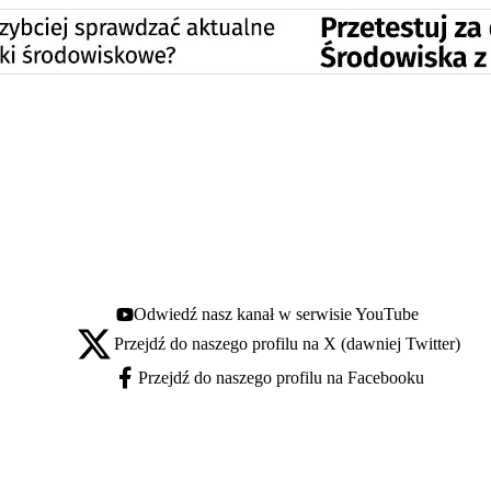
Odwiedź nasz kanał w serwisie YouTube
Youtube - otwiera się w nowej karcie
Przejdź do naszego profilu na X (dawniej Twitter)
X - otwiera się w nowej karcie
Przejdź do naszego profilu na Facebooku
Facebook - otwiera się w nowej karcie