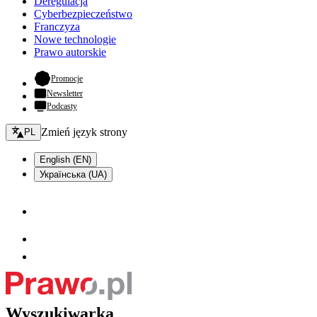
Deregulacja
Cyberbezpieczeństwo
Franczyza
Nowe technologie
Prawo autorskie
- otwiera się w nowej karcie
Promocje
Newsletter
Podcasty
Zmień język - bieżący:
Zmień język strony
PL
English (EN)
Українська (UA)
Wyszukiwarka