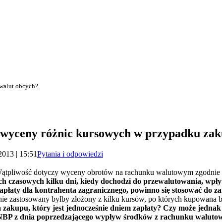
 walut obcych?
a wyceny różnic kursowych w przypadku za
2013 | 15:51
Pytania i odpowiedzi
Wątpliwość dotyczy wyceny obrotów na rachunku walutowym zgodnie 
ch czasowych kilku dni, kiedy dochodzi do przewalutowania, wpł
zapłaty dla kontrahenta zagranicznego, powinno się stosować do za
ie zastosowany byłby złożony z kilku kursów, po których kupowana b
ia zakupu, który jest jednocześnie dniem zapłaty? Czy może jedn
 NBP z dnia poprzedzającego wypływ środków z rachunku walutowe