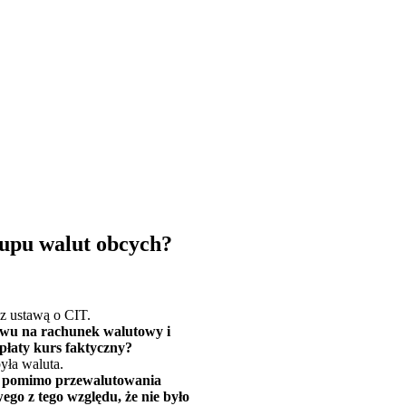
kupu walut obcych?
z ustawą o CIT.
ywu na rachunek walutowy i
płaty kurs faktyczny?
yła waluta.
ak pomimo przewalutowania
go z tego względu, że nie było