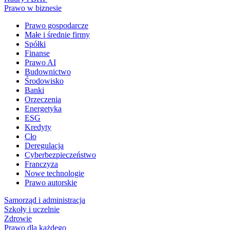
Prawo w biznesie
Prawo gospodarcze
Małe i średnie firmy
Spółki
Finanse
Prawo AI
Budownictwo
Środowisko
Banki
Orzeczenia
Energetyka
ESG
Kredyty
Cło
Deregulacja
Cyberbezpieczeństwo
Franczyza
Nowe technologie
Prawo autorskie
Samorząd i administracja
Szkoły i uczelnie
Zdrowie
Prawo dla każdego