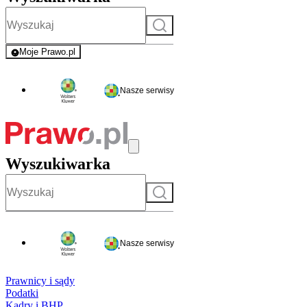
Szukaj
Moje Prawo.pl
- rejestracja i logowanie do serwisu
Nasze serwisy
Wyszukiwarka
Szukaj
Nasze serwisy
Prawnicy i sądy
Podatki
Kadry i BHP