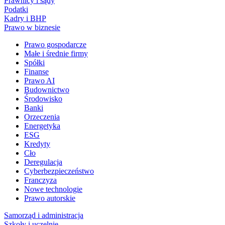
Prawnicy i sądy
Podatki
Kadry i BHP
Prawo w biznesie
Prawo gospodarcze
Małe i średnie firmy
Spółki
Finanse
Prawo AI
Budownictwo
Środowisko
Banki
Orzeczenia
Energetyka
ESG
Kredyty
Cło
Deregulacja
Cyberbezpieczeństwo
Franczyza
Nowe technologie
Prawo autorskie
Samorząd i administracja
Szkoły i uczelnie