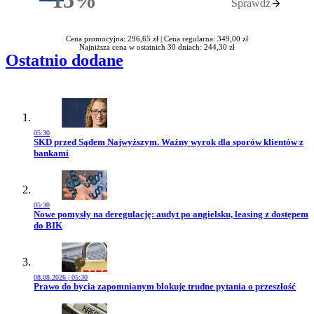
15%
Sprawdź
Rabatu
Cena promocyjna: 296,65 zł |
Cena regularna: 349,00 zł
Najniższa cena w ostatnich 30 dniach: 244,30 zł
Ostatnio dodane
05:30
Przejdź do artykułu:
SKD przed Sądem Najwyższym. Ważny wyrok dla sporów klientów z
bankami
05:30
Przejdź do artykułu:
Nowe pomysły na deregulację: audyt po angielsku, leasing z dostępem
do BIK
08.08.2026 | 05:30
Przejdź do artykułu:
Prawo do bycia zapomnianym blokuje trudne pytania o przeszłość