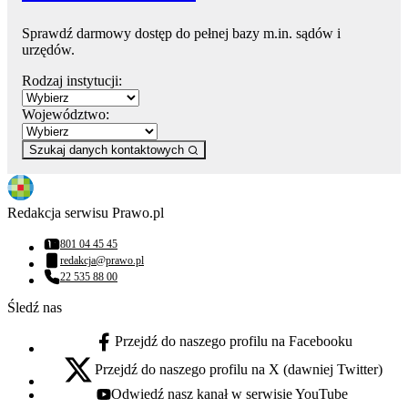
Sprawdź darmowy dostęp do pełnej bazy m.in. sądów i
urzędów.
Rodzaj instytucji:
Województwo:
Szukaj danych kontaktowych
Redakcja serwisu Prawo.pl
801 04 45 45
Numer telefonu:
redakcja@prawo.pl
Adres email:
22 535 88 00
Numer telefonu:
Śledź nas
Przejdź do naszego profilu na Facebooku
facebook - otwiera się w nowej karcie
Przejdź do naszego profilu na X (dawniej Twitter)
x - otwiera się w nowej karcie
Odwiedź nasz kanał w serwisie YouTube
youtube - otwiera się w nowej karcie