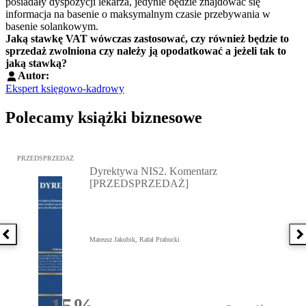
posiadały dyspozycji lekarza, jedynie będzie znajdować się
informacja na basenie o maksymalnym czasie przebywania w
basenie solankowym.
Jaką stawkę VAT wówczas zastosować, czy również będzie to
sprzedaż zwolniona czy należy ją opodatkować a jeżeli tak to
jaką stawką?
Autor:
Ekspert księgowo-kadrowy
Polecamy książki biznesowe
Przejdź do: Dyrektywa NIS2. Komentarz [PRZEDSPRZEDAŻ], Mateu
PRZEDSPRZEDAŻ
Dyrektywa NIS2. Komentarz
[PRZEDSPRZEDAŻ]
Poprzednia książka
N
Mateusz Jakubik, Rafał Prabucki