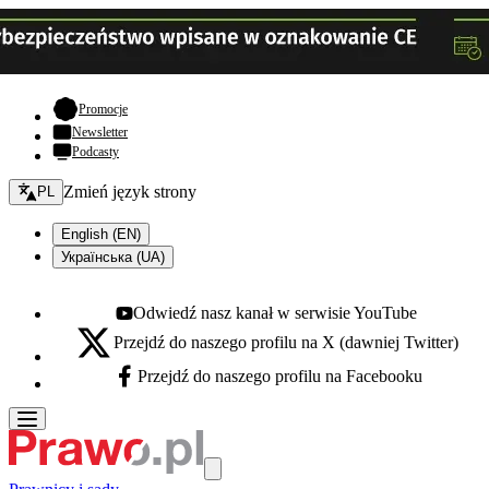
- otwiera się w nowej karcie
Promocje
Newsletter
Podcasty
Zmień język - bieżący:
Zmień język strony
PL
English (EN)
Українська (UA)
Odwiedź nasz kanał w serwisie YouTube
Youtube - otwiera się w nowej karcie
Przejdź do naszego profilu na X (dawniej Twitter)
X - otwiera się w nowej karcie
Przejdź do naszego profilu na Facebooku
Facebook - otwiera się w nowej karcie