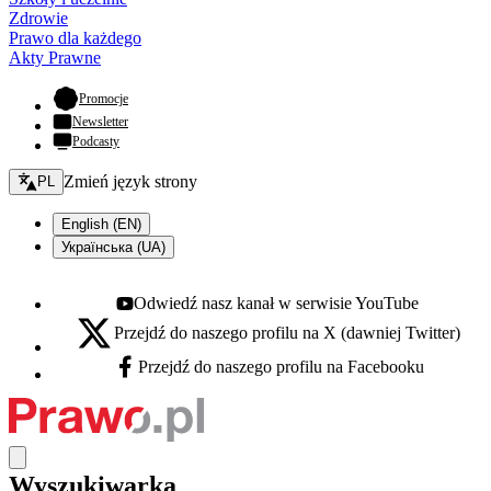
Zdrowie
Prawo dla każdego
Akty Prawne
- otwiera się w nowej karcie
Promocje
Newsletter
Podcasty
Zmień język - bieżący:
Zmień język strony
PL
English (EN)
Українська (UA)
Odwiedź nasz kanał w serwisie YouTube
Youtube - otwiera się w nowej karcie
Przejdź do naszego profilu na X (dawniej Twitter)
X - otwiera się w nowej karcie
Przejdź do naszego profilu na Facebooku
Facebook - otwiera się w nowej karcie
Wyszukiwarka