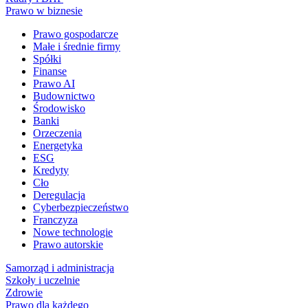
Prawo w biznesie
Prawo gospodarcze
Małe i średnie firmy
Spółki
Finanse
Prawo AI
Budownictwo
Środowisko
Banki
Orzeczenia
Energetyka
ESG
Kredyty
Cło
Deregulacja
Cyberbezpieczeństwo
Franczyza
Nowe technologie
Prawo autorskie
Samorząd i administracja
Szkoły i uczelnie
Zdrowie
Prawo dla każdego