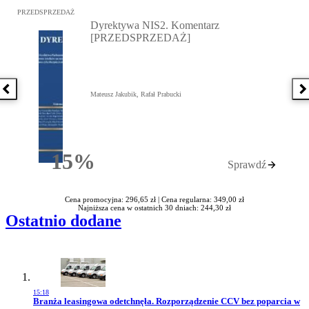
Przejdź do: Dyrektywa NIS2. Komentarz [PRZEDSPRZEDAŻ], Mateu
PRZEDSPRZEDAŻ
Dyrektywa NIS2. Komentarz
[PRZEDSPRZEDAŻ]
Poprzednia książka
N
Mateusz Jakubik, Rafał Prabucki
15%
Sprawdź
Rabatu
Cena promocyjna: 296,65 zł |
Cena regularna: 349,00 zł
Najniższa cena w ostatnich 30 dniach: 244,30 zł
Ostatnio dodane
15:18
Przejdź do artykułu:
Branża leasingowa odetchnęła. Rozporządzenie CCV bez poparcia w