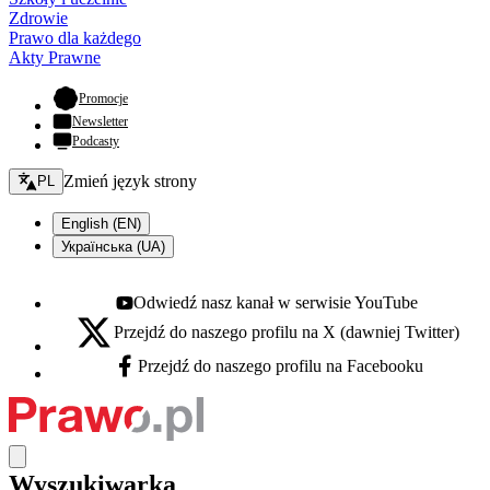
Zdrowie
Prawo dla każdego
Akty Prawne
- otwiera się w nowej karcie
Promocje
Newsletter
Podcasty
Zmień język - bieżący:
Zmień język strony
PL
English (EN)
Українська (UA)
Odwiedź nasz kanał w serwisie YouTube
Youtube - otwiera się w nowej karcie
Przejdź do naszego profilu na X (dawniej Twitter)
X - otwiera się w nowej karcie
Przejdź do naszego profilu na Facebooku
Facebook - otwiera się w nowej karcie
Wyszukiwarka