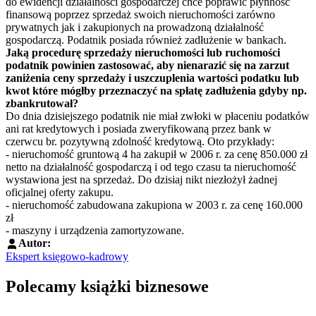
do ewidencji działalności gospodarczej chce poprawić płynność
finansową poprzez sprzedaż swoich nieruchomości zarówno
prywatnych jak i zakupionych na prowadzoną działalność
gospodarczą. Podatnik posiada również zadłużenie w bankach.
Jaką
procedurę
sprzedaży
nieruchomości
lub
ruchomości
podatnik
powinien
zastosować,
aby nienarazić
się na
zarzut
zaniżenia
ceny
sprzedaży
i
uszczuplenia
wartości
podatku
lub
kwot
które
mógłby
przeznaczyć
na
spłatę
zadłużenia
gdyby np.
zbankrutował?
Do dnia dzisiejszego podatnik nie miał zwłoki w płaceniu podatków
ani rat kredytowych i posiada zweryfikowaną przez bank w
czerwcu br. pozytywną zdolność kredytową. Oto przykłady:
- nieruchomość gruntową 4 ha zakupił w 2006 r. za cenę 850.000 zł
netto na działalność gospodarczą i od tego czasu ta nieruchomość
wystawiona jest na sprzedaż. Do dzisiaj nikt niezłożył żadnej
oficjalnej oferty zakupu.
- nieruchomość zabudowana zakupiona w 2003 r. za cenę 160.000
zł
- maszyny i urządzenia zamortyzowane.
Autor:
Ekspert księgowo-kadrowy
Polecamy książki biznesowe