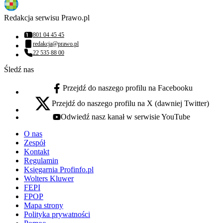
Redakcja serwisu Prawo.pl
801 04 45 45
Numer telefonu:
redakcja@prawo.pl
Adres email:
22 535 88 00
Numer telefonu:
Śledź nas
Przejdź do naszego profilu na Facebooku
facebook - otwiera się w nowej karcie
Przejdź do naszego profilu na X (dawniej Twitter)
x - otwiera się w nowej karcie
Odwiedź nasz kanał w serwisie YouTube
youtube - otwiera się w nowej karcie
O nas
Zespół
Kontakt
Regulamin
Księgarnia Profinfo.pl
Wolters Kluwer
FEPI
FPOP
Mapa strony
Polityka prywatności