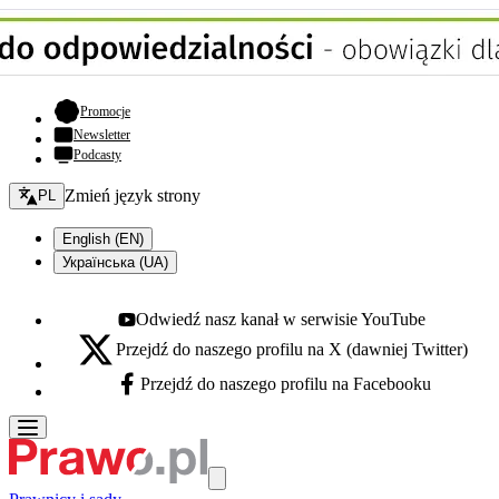
- otwiera się w nowej karcie
Promocje
Newsletter
Podcasty
Zmień język - bieżący:
Zmień język strony
PL
English (EN)
Українська (UA)
Odwiedź nasz kanał w serwisie YouTube
Youtube - otwiera się w nowej karcie
Przejdź do naszego profilu na X (dawniej Twitter)
X - otwiera się w nowej karcie
Przejdź do naszego profilu na Facebooku
Facebook - otwiera się w nowej karcie