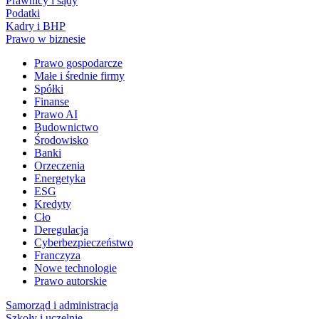
Prawnicy i sądy
Podatki
Kadry i BHP
Prawo w biznesie
Prawo gospodarcze
Małe i średnie firmy
Spółki
Finanse
Prawo AI
Budownictwo
Środowisko
Banki
Orzeczenia
Energetyka
ESG
Kredyty
Cło
Deregulacja
Cyberbezpieczeństwo
Franczyza
Nowe technologie
Prawo autorskie
Samorząd i administracja
Szkoły i uczelnie