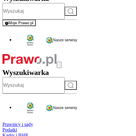
Szukaj
Moje Prawo.pl
- rejestracja i logowanie do serwisu
Nasze serwisy
Wyszukiwarka
Szukaj
Nasze serwisy
Prawnicy i sądy
Podatki
Kadry i BHP