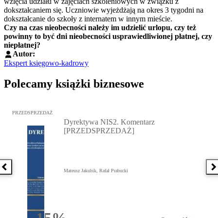
wzięcia udziału w zajęciach szkoleniowych w związku z
dokształcaniem się. Uczniowie wyjeżdżają na okres 3 tygodni na
dokształcanie do szkoły z internatem w innym mieście.
Czy na czas nieobecności należy im udzielić urlopu, czy też
powinny to być dni nieobecności usprawiedliwionej płatnej, czy
niepłatnej?
Autor:
Ekspert księgowo-kadrowy
Polecamy książki biznesowe
Przejdź do: Dyrektywa NIS2. Komentarz [PRZEDSPRZEDAŻ], Mateu
PRZEDSPRZEDAŻ
Dyrektywa NIS2. Komentarz
[PRZEDSPRZEDAŻ]
Poprzednia książka
N
Mateusz Jakubik, Rafał Prabucki