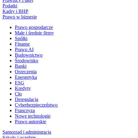
Prawnicy i sądy
Podatki
Kadry i BHP
Prawo w biznesie
Prawo gospodarcze
Małe i średnie firmy
Spółki
Finanse
Prawo AI
Budownictwo
Środowisko
Banki
Orzeczenia
Energetyka
ESG
Kredyty
Cło
Deregulacja
Cyberbezpieczeństwo
Franczyza
Nowe technologie
Prawo autorskie
Samorząd i administracja
Szkoły i uczelnie