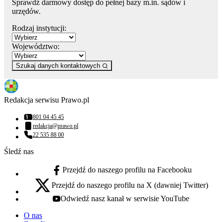
Sprawdź darmowy dostęp do pełnej bazy m.in. sądów i
urzędów.
Rodzaj instytucji:
Województwo:
Szukaj danych kontaktowych
Redakcja serwisu Prawo.pl
801 04 45 45
Numer telefonu:
redakcja@prawo.pl
Adres email:
22 535 88 00
Numer telefonu:
Śledź nas
Przejdź do naszego profilu na Facebooku
facebook - otwiera się w nowej karcie
Przejdź do naszego profilu na X (dawniej Twitter)
x - otwiera się w nowej karcie
Odwiedź nasz kanał w serwisie YouTube
youtube - otwiera się w nowej karcie
O nas