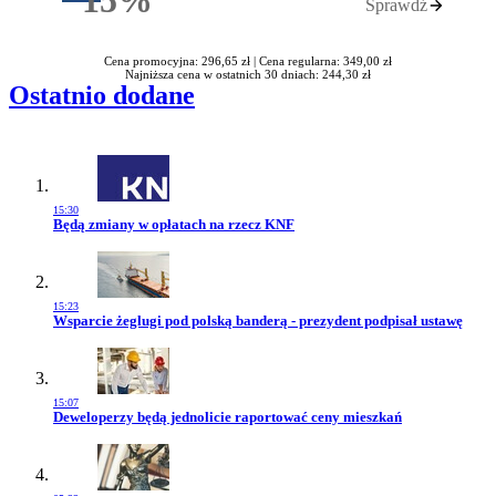
15%
Sprawdź
Rabatu
Cena promocyjna: 296,65 zł |
Cena regularna: 349,00 zł
Najniższa cena w ostatnich 30 dniach: 244,30 zł
Ostatnio dodane
15:30
Przejdź do artykułu:
Będą zmiany w opłatach na rzecz KNF
15:23
Przejdź do artykułu:
Wsparcie żeglugi pod polską banderą - prezydent podpisał ustawę
15:07
Przejdź do artykułu:
Deweloperzy będą jednolicie raportować ceny mieszkań