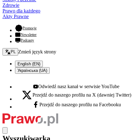
Zdrowie
Prawo dla każdego
Akty Prawne
- otwiera się w nowej karcie
Promocje
Newsletter
Podcasty
Zmień język - bieżący:
Zmień język strony
PL
English (EN)
Українська (UA)
Odwiedź nasz kanał w serwisie YouTube
Youtube - otwiera się w nowej karcie
Przejdź do naszego profilu na X (dawniej Twitter)
X - otwiera się w nowej karcie
Przejdź do naszego profilu na Facebooku
Facebook - otwiera się w nowej karcie
Wyszukiwarka