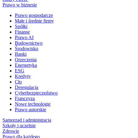
Prawo w biznesie
Prawo gospodarcze
Małe i średnie firmy
Spółki
Finanse
Prawo AI
Budownictwo
Środowisko
Banki
Orzeczenia
Energetyka
ESG
Kredyty
Cło
Deregulacja
Cyberbezpieczeństwo
Franczyza
Nowe technologie
Prawo autorskie
Samorząd i administracja
Szkoły i uczelnie
Zdrowie
Prawo dla każdego