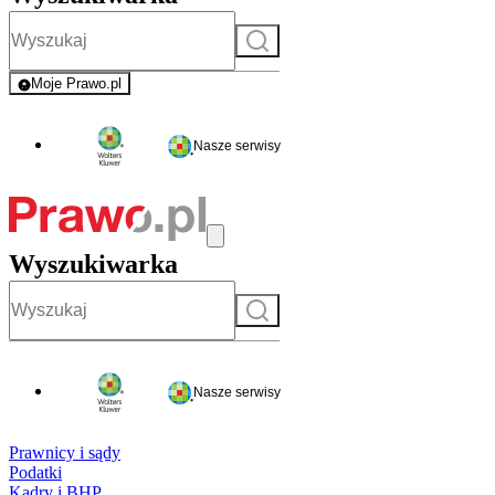
Szukaj
Moje Prawo.pl
- rejestracja i logowanie do serwisu
Nasze serwisy
Wyszukiwarka
Szukaj
Nasze serwisy
Prawnicy i sądy
Podatki
Kadry i BHP