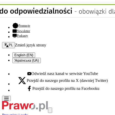
- otwiera się w nowej karcie
Promocje
Newsletter
Podcasty
Zmień język - bieżący:
Zmień język strony
PL
English (EN)
Українська (UA)
Odwiedź nasz kanał w serwisie YouTube
Youtube - otwiera się w nowej karcie
Przejdź do naszego profilu na X (dawniej Twitter)
X - otwiera się w nowej karcie
Przejdź do naszego profilu na Facebooku
Facebook - otwiera się w nowej karcie