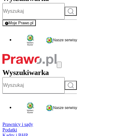
Szukaj
Moje Prawo.pl
- rejestracja i logowanie do serwisu
Nasze serwisy
Wyszukiwarka
Szukaj
Nasze serwisy
Prawnicy i sądy
Podatki
Kadry i BHP