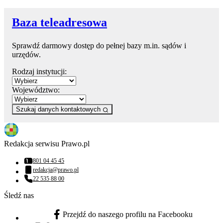
Baza teleadresowa
Sprawdź darmowy dostęp do pełnej bazy m.in. sądów i
urzędów.
Rodzaj instytucji:
Województwo:
Szukaj danych kontaktowych
Redakcja serwisu Prawo.pl
801 04 45 45
Numer telefonu:
redakcja@prawo.pl
Adres email:
22 535 88 00
Numer telefonu:
Śledź nas
Przejdź do naszego profilu na Facebooku
facebook - otwiera się w nowej karcie