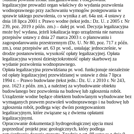
legalizacyjne prowadzi organ właściwy do wydania pozwolenia
wodnoprawnego przy zachowaniu wymogów postępowania w
sprawie takiego pozwolenia, co wynika z art. 64a ust. 4 ustawy z
dnia 18 lipca 2001 r. Prawo wodne (tekst jedn.: Dz. U. z 2005 r. Nr
239, poz. 2019 z późn. zm.) – dalej pr. wod. Decyzja legalizacyjna
może być wydana, jeżeli lokalizacja tego urządzenia nie narusza
przepisów ustawy z dnia 27 marca 2003 r. o planowaniu i
zagospodarowaniu przestrzennym (Dz. U. Nr 80, poz. 717 z późn.
zm.), oraz przepisów art. 63 pr. wod., ustalając jednocześnie, w
drodze postanowienia, wysokość opłaty legalizacyjnej. Opłata
legalizacyjna wynosi dziesięciokrotność opłaty skarbowej za
wydanie pozwolenia wodnoprawnego.
Opłata legalizacyjna przewidziana pr. wod. funkcjonuje niezależnie
od opłaty legalizacyjnej przewidzianej w ustawie z dnia 7 lipca
1994 r. – Prawo budowlane (tekst jedn.: Dz. U. z 2010 r. Nr 243,
poz. 1623 z późn. zm.), a należnej za wybudowanie obiektu
budowlanego bez pozwolenia na budowę lub zgłoszenia robót.
Urządzenie wodne będące obiektem budowlanym wybudowane bez
wymaganych prawem pozwoleń wodnoprawnego i na budowę lub
zgłoszenia robót, podlega więc dwóm postępowaniom
legalizacyjnym, które związane są z dwiema opłatami
legalizacyjnymi.
Opracowanie dokumentacji hydrogeologicznej ujęcia musi
poprzedzać projekt prac geologicznych, który podlega