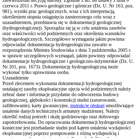
zatwierdzeniu decyzją starosty. Zgodnie z art. 88 ustawy z dnia 9
czerwca 2011 r. Prawo geologiczne i górnicze (Dz. U. Nr 163, poz.
981), wyniki prac geologicznych, wraz z ich interpretacją,
określeniem stopnia osiągnięcia zamierzonego celu wraz z
uzasadnieniem, przedstawia się w dokumentacji geologicznej
(hydrogeologicznej). Sporządza się ją w celu ustalenia zasobów
oraz właściwości wód podziemnych oraz określenia warunków
hydrogeologicznych. Szczegółowe wymagania jakim powinna
odpowiadać dokumentacja hydrogeologiczna zawarto w
rozporządzeniu Ministra Środowiska z dnia 3 października 2005 r.
w sprawie szczegółowych wymagań, jakim powinny odpowiadać
dokumentacje hydrogeologiczne i geologiczno-inżynierskie (Dz. U.
Nr 201, poz. 1673). Dokumentację hydrogeologiczną może
wykonać tylko uprawniona osoba.
Uzasadnienie
Przed zleceniem wykonania dokumentacji hydrogeologicznej
ustalającej zasoby eksploatacyjne ujęcia wód podziemnych należy
zebrać dane i informacje przydatne do odtworzenia budowy
geologicznej, głębokości i konstrukcji studni (zarurowanie,
zafiltrowanie), karty gwarancyjne,
instrukcje obsługi
umożliwiające
ustalenie danych technicznych armatury studziennej. Należy
określić rodzaj potrzeb i skalę godzinowego oraz dobowego
zapotrzebowania. Do opracowania dokumentacji hydrogeologicznej
konieczne jest przebadanie studni pod kątem ustalenia wydajności
eksploatacyjnej poprzez pompowanie z różną wydajnością i