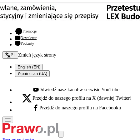
- otwiera się w nowej karcie
Promocje
Newsletter
Podcasty
Zmień język - bieżący:
Zmień język strony
PL
English (EN)
Українська (UA)
Odwiedź nasz kanał w serwisie YouTube
Youtube - otwiera się w nowej karcie
Przejdź do naszego profilu na X (dawniej Twitter)
X - otwiera się w nowej karcie
Przejdź do naszego profilu na Facebooku
Facebook - otwiera się w nowej karcie