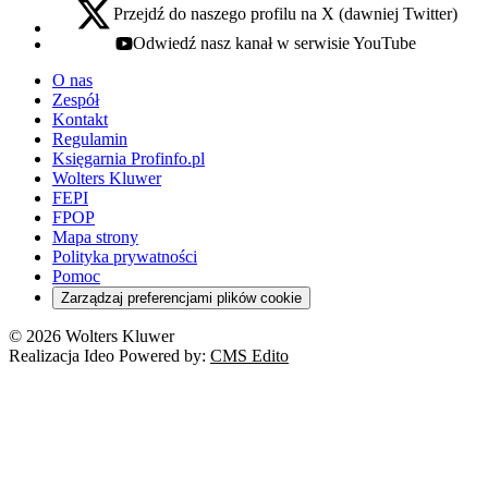
Przejdź do naszego profilu na X (dawniej Twitter)
x - otwiera się w nowej karcie
Odwiedź nasz kanał w serwisie YouTube
youtube - otwiera się w nowej karcie
O nas
Zespół
Kontakt
Regulamin
Księgarnia Profinfo.pl
Wolters Kluwer
FEPI
FPOP
Mapa strony
Polityka prywatności
Pomoc
Zarządzaj preferencjami plików cookie
© 2026 Wolters Kluwer
Realizacja Ideo Powered by:
CMS Edito