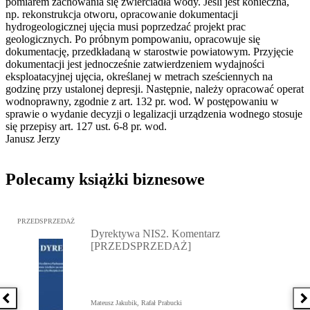
pomiarem zachowania się zwierciadła wody. Jeśli jest konieczna,
np. rekonstrukcja otworu, opracowanie dokumentacji
hydrogeologicznej ujęcia musi poprzedzać projekt prac
geologicznych. Po próbnym pompowaniu, opracowuje się
dokumentację, przedkładaną w starostwie powiatowym. Przyjęcie
dokumentacji jest jednocześnie zatwierdzeniem wydajności
eksploatacyjnej ujęcia, określanej w metrach sześciennych na
godzinę przy ustalonej depresji. Następnie, należy opracować operat
wodnoprawny, zgodnie z art. 132 pr. wod. W postępowaniu w
sprawie o wydanie decyzji o legalizacji urządzenia wodnego stosuje
się przepisy art. 127 ust. 6-8 pr. wod.
Janusz Jerzy
Polecamy książki biznesowe
Przejdź do: Dyrektywa NIS2. Komentarz [PRZEDSPRZEDAŻ], Mateu
PRZEDSPRZEDAŻ
Dyrektywa NIS2. Komentarz
[PRZEDSPRZEDAŻ]
Poprzednia książka
N
Mateusz Jakubik, Rafał Prabucki