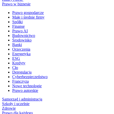
Prawo w biznesie
Prawo gospodarcze
Małe i średnie firmy
Spółki
Finanse
Prawo AI
Budownictwo
Środowisko
Banki
Orzeczenia
Energetyka
ESG
Kredyty
Cło
Deregulacja
Cyberbezpieczeństwo
Franczyza
Nowe technologie
Prawo autorskie
Samorząd i administracja
Szkoły i uczelnie
Zdrowie
Prawo dla każdego