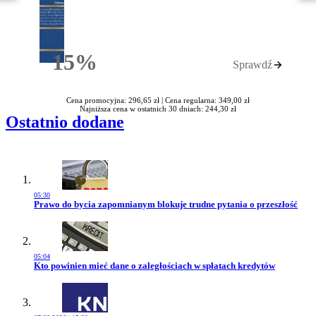
15%
Sprawdź
Rabatu
Cena promocyjna: 296,65 zł |
Cena regularna: 349,00 zł
Najniższa cena w ostatnich 30 dniach: 244,30 zł
Ostatnio dodane
05:30
Przejdź do artykułu:
Prawo do bycia zapomnianym blokuje trudne pytania o przeszłość
05:04
Przejdź do artykułu:
Kto powinien mieć dane o zaległościach w spłatach kredytów