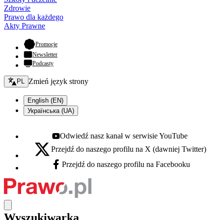
Zdrowie
Prawo dla każdego
Akty Prawne
- otwiera się w nowej karcie
Promocje
Newsletter
Podcasty
Zmień język - bieżący:
Zmień język strony
PL
English (EN)
Українська (UA)
Odwiedź nasz kanał w serwisie YouTube
Youtube - otwiera się w nowej karcie
Przejdź do naszego profilu na X (dawniej Twitter)
X - otwiera się w nowej karcie
Przejdź do naszego profilu na Facebooku
Facebook - otwiera się w nowej karcie
Wyszukiwarka