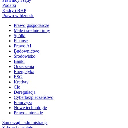
Prawnicy i sądy
Podatki
Kadry i BHP
Prawo w biznesie
Prawo gospodarcze
Małe i średnie firmy
Spółki
Finanse
Prawo AI
Budownictwo
Środowisko
Banki
Orzeczenia
Energetyka
ESG
Kredyty
Cło
Deregulacja
Cyberbezpieczeństwo
Franczyza
Nowe technologie
Prawo autorskie
Samorząd i administracja
Szkoły i uczelnie