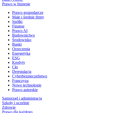
Prawo w biznesie
Prawo gospodarcze
Małe i średnie firmy
Spółki
Finanse
Prawo AI
Budownictwo
Środowisko
Banki
Orzeczenia
Energetyka
ESG
Kredyty
Cło
Deregulacja
Cyberbezpieczeństwo
Franczyza
Nowe technologie
Prawo autorskie
Samorząd i administracja
Szkoły i uczelnie
Zdrowie
Prawo dla każdego