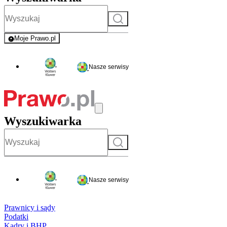
Szukaj
Moje Prawo.pl
- rejestracja i logowanie do serwisu
Nasze serwisy
Wyszukiwarka
Szukaj
Nasze serwisy
Prawnicy i sądy
Podatki
Kadry i BHP