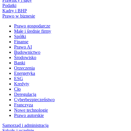
Prawnicy i sądy
Podatki
Kadry i BHP
Prawo w biznesie
Prawo gospodarcze
Małe i średnie firmy
Spółki
Finanse
Prawo AI
Budownictwo
Środowisko
Banki
Orzeczenia
Energetyka
ESG
Kredyty
Cło
Deregulacja
Cyberbezpieczeństwo
Franczyza
Nowe technologie
Prawo autorskie
Samorząd i administracja
Szkoły i uczelnie