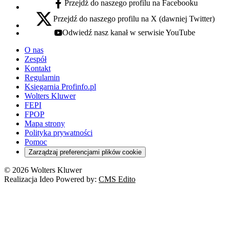
Przejdź do naszego profilu na Facebooku
facebook - otwiera się w nowej karcie
Przejdź do naszego profilu na X (dawniej Twitter)
x - otwiera się w nowej karcie
Odwiedź nasz kanał w serwisie YouTube
youtube - otwiera się w nowej karcie
O nas
Zespół
Kontakt
Regulamin
Księgarnia Profinfo.pl
Wolters Kluwer
FEPI
FPOP
Mapa strony
Polityka prywatności
Pomoc
Zarządzaj preferencjami plików cookie
© 2026 Wolters Kluwer
Realizacja Ideo Powered by:
CMS Edito