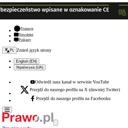
- otwiera się w nowej karcie
Promocje
Newsletter
Podcasty
Zmień język - bieżący:
Zmień język strony
PL
English (EN)
Українська (UA)
Odwiedź nasz kanał w serwisie YouTube
Youtube - otwiera się w nowej karcie
Przejdź do naszego profilu na X (dawniej Twitter)
X - otwiera się w nowej karcie
Przejdź do naszego profilu na Facebooku
Facebook - otwiera się w nowej karcie