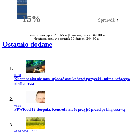
15%
Sprawdź
Rabatu
Cena promocyjna: 296,65 zł |
Cena regularna: 349,00 zł
Najniższa cena w ostatnich 30 dniach: 244,30 zł
Ostatnio dodane
05:34
Przejdź do artykułu:
Klient banku nie musi spłacać oszukańczej pożyczki - mimo rażącego
niedbalstwa
05:30
Przejdź do artykułu:
PPWR od 12 sierpnia. Kontrola może przyjść przed polską ustawą
05.08.2026 | 10:14