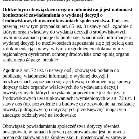
Oddzielnym obowiązkiem organu administracji jest natomiast
konieczność zawiadomienia o wydanej decyzji o
środowiskowych uwarunkowaniach społeczeństwa.
Podstawą
prawną jest w tym przypadku art. 85 ust. 3 ustawy ooś , zgodnie z
którym organ właściwy do wydania decyzji o środowiskowych
uwarunkowaniach podaje do publicznej wiadomości informacje o
wydanej decyzji i o możliwościach zapoznania się z jej treścią oraz
z dokumentacją sprawy, w tym z uzgodnieniem dokonanym z
regionalnym dyrektorem ochrony środowiska oraz opinią organu
sanitarnego.@page_break@
Zgodnie z art. 72 ust. 6 ustawy ooś , obowiązek podania do
publicznej wiadomości informacji o wydanej decyzji i
możliwościach zapoznania się z jej treścią i dokumentacją sprawy
dotyczy także organów właściwych do wydawania decyzji
inwestycyjnych, których uzyskanie poprzedzone jest decyzją o
środowiskowych uwarunkowaniach; wymienionych w art. 72 ust. 1
stawy ooś (np. pozwolenie na budowę czy zezwolenie na realizację
inwestycji drogowych) i dotyczących przedsięwzięć mogących
znacząco oddziaływać na środowisko.
Obowiązek powiadamiania społeczeństwa dotyczy również
postępowań, w ramach których przeprowadzana jest ponowna
ocena oddziaływania na środowisko, tj, postępowań w sprawie