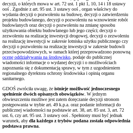
decyzji, o których mowa w art. 72 ust. 1 pkt 1, 10, 14 i 18 ustawy
ooś . Zgodnie z art. 95 ust. 3 ustawy ooś , organ właściwy do
wydania decyzji o pozwoleniu na budowę, decyzji o zatwierdzeniu
projektu budowlanego, decyzji o pozwoleniu na wznowienie robót
budowlanych oraz decyzji o pozwoleniu na zmianę sposobu
użytkowania obiektu budowlanego lub jego części; decyzji o
zezwoleniu na realizację inwestycji drogowej, decyzji o zezwoleniu
na realizację inwestycji w zakresie lotniska użytku publicznego czy
decyzji o pozwoleniu na realizację inwestycji w zakresie budowli
przeciwpowodziowych, w ramach której przeprowadzono ponowną
ocenę oddziaływania na środowisko
, podaje do publicznej
wiadomości informacje o wydanej decyzji i o możliwościach
zapoznania się z dokumentacją sprawy, w tym z uzgodnieniem
regionalnego dyrektora ochrony środowiska i opinią organu
sanitarnego.
GDOŚ zwróciła uwagę, że
istnieje możliwość jednoczesnego
spełnienie dwóch opisanych obowiązków
. W jednym
obwieszczeniu możliwe jest zatem doręczanie decyzji stronom
postępowania w trybie art. 49 k.p.a. oraz podanie informacji do
publicznej wiadomości na podstawie art. 38, art. 85 ust. 3, art. 72
ust. 6, czy art. 95 ust. 3 ustawy ooś . Spełniony musi być jednak
warunek, aby
dla każdego z trybów podana została odpowiednia
podstawa prawna
.