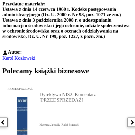
Przydatne materiały:
Ustawa z dnia 14 czerwca 1960 r. Kodeks postępowania
administracyjnego (Dz. U. 2000 r. Nr 98, poz. 1071 ze zm.)
Ustawa z dnia 3 października 2008 r. o udostępnianiu
informacji o środowisku i jego ochronie, udziale społeczeństwa
w ochronie środowiska oraz o ocenach oddziaływania na
środowisko, Dz. U. Nr 199, poz. 1227, z późn. zm.)
Autor:
Karol Kozłowski
Polecamy książki biznesowe
Przejdź do: Dyrektywa NIS2. Komentarz [PRZEDSPRZEDAŻ], Mateu
PRZEDSPRZEDAŻ
Dyrektywa NIS2. Komentarz
[PRZEDSPRZEDAŻ]
Poprzednia książka
N
Mateusz Jakubik, Rafał Prabucki