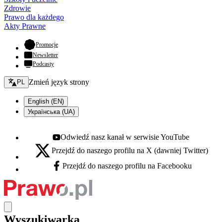
Zdrowie
Prawo dla każdego
Akty Prawne
- otwiera się w nowej karcie
Promocje
Newsletter
Podcasty
Zmień język - bieżący:
Zmień język strony
PL
English (EN)
Українська (UA)
Odwiedź nasz kanał w serwisie YouTube
Youtube - otwiera się w nowej karcie
Przejdź do naszego profilu na X (dawniej Twitter)
X - otwiera się w nowej karcie
Przejdź do naszego profilu na Facebooku
Facebook - otwiera się w nowej karcie
Wyszukiwarka