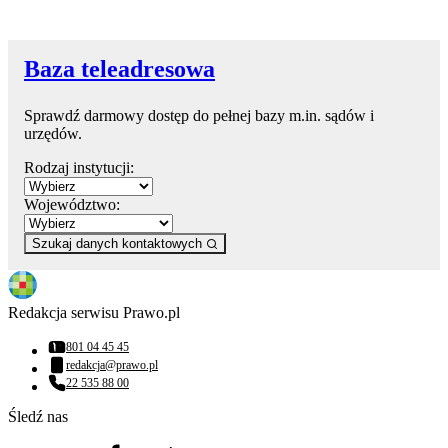
Baza teleadresowa
Sprawdź darmowy dostęp do pełnej bazy m.in. sądów i
urzędów.
Rodzaj instytucji:
Województwo:
Szukaj danych kontaktowych
Redakcja serwisu Prawo.pl
801 04 45 45
Numer telefonu:
redakcja@prawo.pl
Adres email:
22 535 88 00
Numer telefonu:
Śledź nas