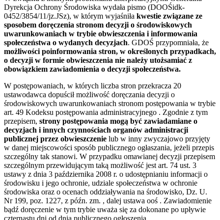
Dyrekcja Ochrony Środowiska wydała pismo (DOOŚidk-
0452/3854/11/jz.JSz), w którym wyjaśniła
kwestie związane ze
sposobem doręczenia stronom decyzji o środowiskowych
uwarunkowaniach w trybie obwieszczenia i informowania
społeczeństwa o wydanych decyzjach
. GDOŚ przypomniała, że
możliwości poinformowania stron, w określonych przypadkach,
o decyzji w formie obwieszczenia nie należy utożsamiać z
obowiązkiem zawiadomienia o decyzji społeczeństwa.
W postępowaniach, w których liczba stron przekracza 20
ustawodawca dopuścił możliwość doręczania decyzji o
środowiskowych uwarunkowaniach stronom postępowania w trybie
art. 49 Kodeksu postępowania administracyjnego . Zgodnie z tym
przepisem,
strony postępowania mogą być zawiadamiane o
decyzjach i innych czynnościach organów administracji
publicznej przez obwieszczenie
lub w inny zwyczajowo przyjęty
w danej miejscowości sposób publicznego ogłaszania, jeżeli przepis
szczególny tak stanowi. W przypadku omawianej decyzji przepisem
szczególnym przewidującym taką możliwość jest art. 74 ust. 3
ustawy z dnia 3 października 2008 r. o udostępnianiu informacji o
środowisku i jego ochronie, udziale społeczeństwa w ochronie
środowiska oraz o ocenach oddziaływania na środowisko, Dz. U.
Nr 199, poz. 1227, z późn. zm. , dalej ustawa ooś . Zawiadomienie
bądź doręczenie w tym trybie uważa się za dokonane po upływie
czternastu dni od dnia publicznego ogłoszenia.