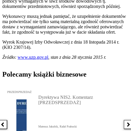
pomocy wymaganych w siwz środków dowodowych tj.
dokumentów przedmiotowych, również sporządzonych później.
Wykonawcy muszą jednak pamiętać, że uzupełnienie dokumentów
ma potwierdzać nie tylko samą materialną zgodność oferowanych
dostaw z wymaganiami zamawiającego, ale również potwierdzać
fakt, że zgodność ta występowała już w dacie składania ofert.
Wyrok Krajowej Izby Odwoławczej z dnia 18 listopada 2014 r.
(KIO 2307/14).
Źródło:
www.uzp.gov.pl
, stan z dnia 28 stycznia 2015 r.
Polecamy książki biznesowe
Przejdź do: Dyrektywa NIS2. Komentarz [PRZEDSPRZEDAŻ], Mateu
PRZEDSPRZEDAŻ
Dyrektywa NIS2. Komentarz
[PRZEDSPRZEDAŻ]
Poprzednia książka
N
Mateusz Jakubik, Rafał Prabucki