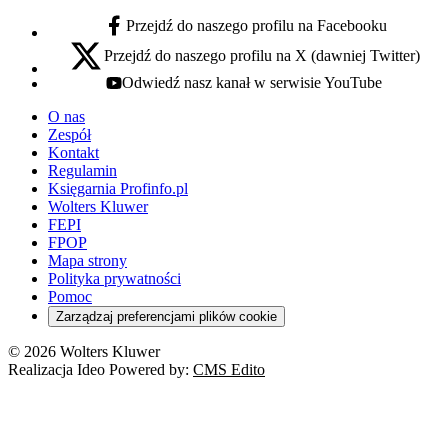
Przejdź do naszego profilu na Facebooku
facebook - otwiera się w nowej karcie
Przejdź do naszego profilu na X (dawniej Twitter)
x - otwiera się w nowej karcie
Odwiedź nasz kanał w serwisie YouTube
youtube - otwiera się w nowej karcie
O nas
Zespół
Kontakt
Regulamin
Księgarnia Profinfo.pl
Wolters Kluwer
FEPI
FPOP
Mapa strony
Polityka prywatności
Pomoc
Zarządzaj preferencjami plików cookie
© 2026 Wolters Kluwer
Realizacja Ideo Powered by:
CMS Edito