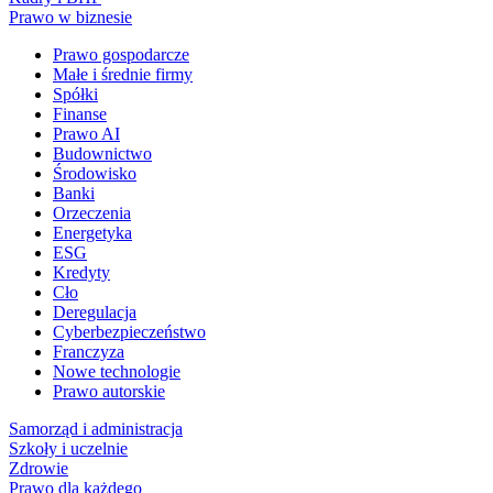
Prawo w biznesie
Prawo gospodarcze
Małe i średnie firmy
Spółki
Finanse
Prawo AI
Budownictwo
Środowisko
Banki
Orzeczenia
Energetyka
ESG
Kredyty
Cło
Deregulacja
Cyberbezpieczeństwo
Franczyza
Nowe technologie
Prawo autorskie
Samorząd i administracja
Szkoły i uczelnie
Zdrowie
Prawo dla każdego