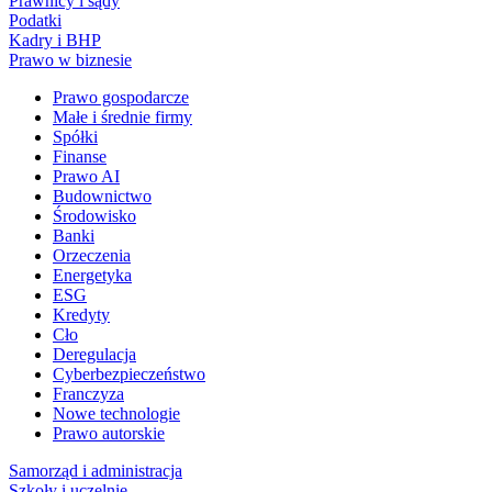
Prawnicy i sądy
Podatki
Kadry i BHP
Prawo w biznesie
Prawo gospodarcze
Małe i średnie firmy
Spółki
Finanse
Prawo AI
Budownictwo
Środowisko
Banki
Orzeczenia
Energetyka
ESG
Kredyty
Cło
Deregulacja
Cyberbezpieczeństwo
Franczyza
Nowe technologie
Prawo autorskie
Samorząd i administracja
Szkoły i uczelnie