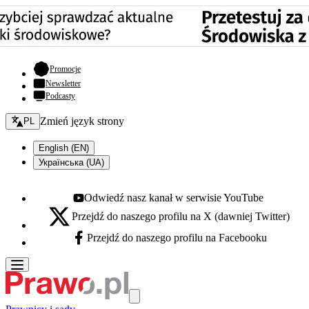
- otwiera się w nowej karcie
Promocje
Newsletter
Podcasty
Zmień język - bieżący:
Zmień język strony
PL
English (EN)
Українська (UA)
Odwiedź nasz kanał w serwisie YouTube
Youtube - otwiera się w nowej karcie
Przejdź do naszego profilu na X (dawniej Twitter)
X - otwiera się w nowej karcie
Przejdź do naszego profilu na Facebooku
Facebook - otwiera się w nowej karcie