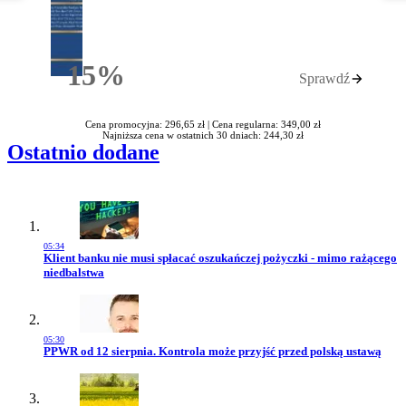
15%
Sprawdź
Rabatu
Cena promocyjna: 296,65 zł |
Cena regularna: 349,00 zł
Najniższa cena w ostatnich 30 dniach: 244,30 zł
Ostatnio dodane
05:34
Przejdź do artykułu:
Klient banku nie musi spłacać oszukańczej pożyczki - mimo rażącego
niedbalstwa
05:30
Przejdź do artykułu:
PPWR od 12 sierpnia. Kontrola może przyjść przed polską ustawą