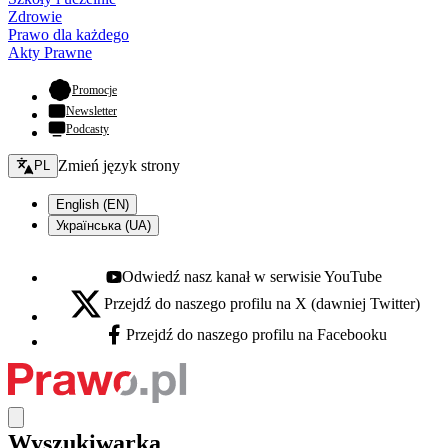
Zdrowie
Prawo dla każdego
Akty Prawne
- otwiera się w nowej karcie
Promocje
Newsletter
Podcasty
Zmień język - bieżący:
Zmień język strony
PL
English (EN)
Українська (UA)
Odwiedź nasz kanał w serwisie YouTube
Youtube - otwiera się w nowej karcie
Przejdź do naszego profilu na X (dawniej Twitter)
X - otwiera się w nowej karcie
Przejdź do naszego profilu na Facebooku
Facebook - otwiera się w nowej karcie
Wyszukiwarka