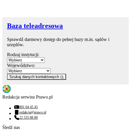
Baza teleadresowa
Sprawdź darmowy dostęp do pełnej bazy m.in. sądów i
urzędów.
Rodzaj instytucji:
Województwo:
Szukaj danych kontaktowych
Redakcja serwisu Prawo.pl
801 04 45 45
Numer telefonu:
redakcja@prawo.pl
Adres email:
22 535 88 00
Numer telefonu:
Śledź nas