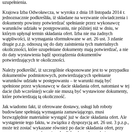
uzupełnienia.
Krajowa Izba Odwoławcza, w wyroku z dnia 18 listopada 2014 r.
jednoznacznie podkreśliła, iż składane na wezwanie oświadczenia i
dokumenty powinny potwierdzać spełnianie przez wykonawcę
warunków udziału w postępowaniu, nie później niż w dniu, w
którym upłynął termin składania ofert. Izba nie ma żadnych
wątpliwości, iż wymagania sformułowane w art. 26 ust. 3 zdanie
drugie p.z.p. odnoszą się do daty zaistnienia tych materialnych
okoliczności, które uzupełniane dokumenty mają potwierdzać, a nie
do daty wystawienia bądź sporządzenia dokumentów
potwierdzających te okoliczności.
Należy podkreślić, iż szczególnie eksponowane jest to w przypadku
dokumentów podmiotowych, potwierdzających spełnianie
warunków udziału w postępowaniu – te warunki mają być
spełnione przez wykonawcę w dacie składania ofert, natomiast w tej
dacie (lub wcześniej) wcale nie muszą być wystawione dokumenty,
które potwierdzają tą okoliczność.
Jak wiadomo fakt, iż oferowane dostawy, usługi lub roboty
budowlane spełniają wymagania zamawiającego, musi
bezwzględnie materialnie wystąpić już w dacie składania ofert. Ale
wystąpienie tego faktu, w związku z dyspozycją art. 26 ust. 3 p.z.p.,
może też zostać wykazane również po dacie składania ofert, przy