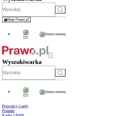
Szukaj
Moje Prawo.pl
- rejestracja i logowanie do serwisu
Nasze serwisy
Wyszukiwarka
Szukaj
Nasze serwisy
Prawnicy i sądy
Podatki
Kadry i BHP