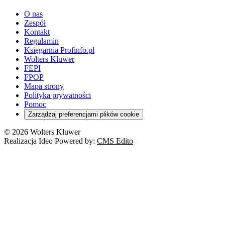
youtube - otwiera się w nowej karcie
O nas
Zespół
Kontakt
Regulamin
Księgarnia Profinfo.pl
Wolters Kluwer
FEPI
FPOP
Mapa strony
Polityka prywatności
Pomoc
Zarządzaj preferencjami plików cookie
© 2026 Wolters Kluwer
Realizacja Ideo Powered by:
CMS Edito