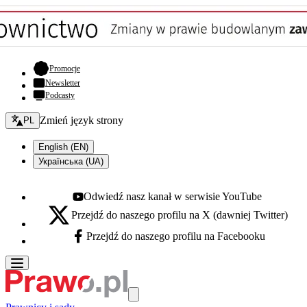
- otwiera się w nowej karcie
Promocje
Newsletter
Podcasty
Zmień język - bieżący:
Zmień język strony
PL
English (EN)
Українська (UA)
Odwiedź nasz kanał w serwisie YouTube
Youtube - otwiera się w nowej karcie
Przejdź do naszego profilu na X (dawniej Twitter)
X - otwiera się w nowej karcie
Przejdź do naszego profilu na Facebooku
Facebook - otwiera się w nowej karcie