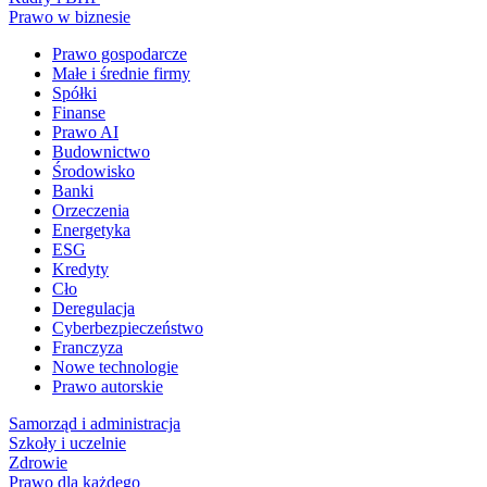
Prawo w biznesie
Prawo gospodarcze
Małe i średnie firmy
Spółki
Finanse
Prawo AI
Budownictwo
Środowisko
Banki
Orzeczenia
Energetyka
ESG
Kredyty
Cło
Deregulacja
Cyberbezpieczeństwo
Franczyza
Nowe technologie
Prawo autorskie
Samorząd i administracja
Szkoły i uczelnie
Zdrowie
Prawo dla każdego