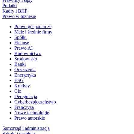
Prawnicy i sądy
Podatki
Kadry i BHP
Prawo w biznesie
Prawo gospodarcze
Małe i średnie firmy
Spółki
Finanse
Prawo AI
Budownictwo
Środowisko
Banki
Orzeczenia
Energetyka
ESG
Kredyty
Cło
Deregulacja
Cyberbezpieczeństwo
Franczyza
Nowe technologie
Prawo autorskie
Samorząd i administracja
Szkoły i uczelnie