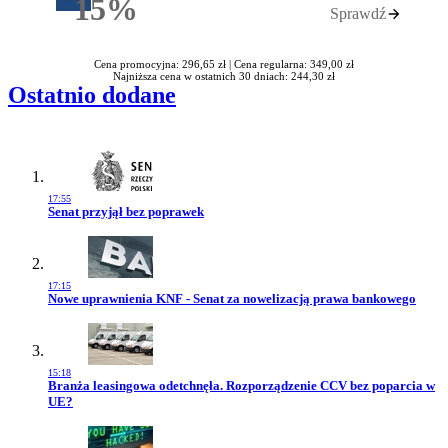
15%
Sprawdź
Rabatu
Cena promocyjna: 296,65 zł |
Cena regularna: 349,00 zł
Najniższa cena w ostatnich 30 dniach: 244,30 zł
Ostatnio dodane
17:55
Przejdź do artykułu:
Senat przyjął bez poprawek
17:15
Przejdź do artykułu:
Nowe uprawnienia KNF - Senat za nowelizacją prawa bankowego
15:18
Przejdź do artykułu:
Branża leasingowa odetchnęła. Rozporządzenie CCV bez poparcia w
UE?