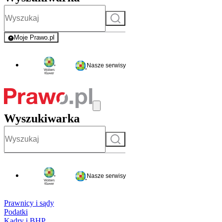
Szukaj
Moje Prawo.pl
- rejestracja i logowanie do serwisu
Nasze serwisy
Wyszukiwarka
Szukaj
Nasze serwisy
Prawnicy i sądy
Podatki
Kadry i BHP