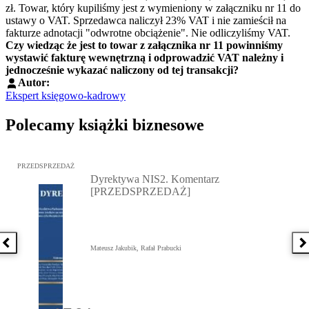
zł. Towar, który kupiliśmy jest z wymieniony w załączniku nr 11 do
ustawy o VAT. Sprzedawca naliczył 23% VAT i nie zamieścił na
fakturze adnotacji "odwrotne obciążenie". Nie odliczyliśmy VAT.
Czy wiedząc że jest to towar z załącznika nr 11 powinniśmy
wystawić fakturę wewnętrzną i odprowadzić VAT należny i
jednocześnie wykazać naliczony od tej transakcji?
Autor:
Ekspert księgowo-kadrowy
Polecamy książki biznesowe
Przejdź do: Dyrektywa NIS2. Komentarz [PRZEDSPRZEDAŻ], Mateu
PRZEDSPRZEDAŻ
Dyrektywa NIS2. Komentarz
[PRZEDSPRZEDAŻ]
Poprzednia książka
N
Mateusz Jakubik, Rafał Prabucki