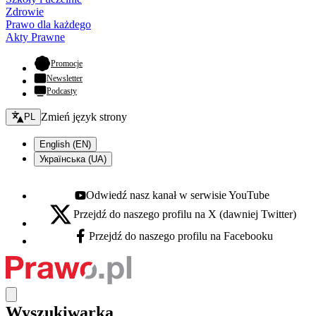
Zdrowie
Prawo dla każdego
Akty Prawne
- otwiera się w nowej karcie
Promocje
Newsletter
Podcasty
Zmień język - bieżący:
Zmień język strony
PL
English (EN)
Українська (UA)
Odwiedź nasz kanał w serwisie YouTube
Youtube - otwiera się w nowej karcie
Przejdź do naszego profilu na X (dawniej Twitter)
X - otwiera się w nowej karcie
Przejdź do naszego profilu na Facebooku
Facebook - otwiera się w nowej karcie
Wyszukiwarka