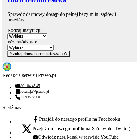
Sprawdź darmowy dostęp do pełnej bazy m.in. sądów i
urzędów.
Rodzaj instytucji:
Województwo:
Szukaj danych kontaktowych
Redakcja serwisu Prawo.pl
801 04 45 45
Numer telefonu:
redakcja@prawo.pl
Adres email:
22 535 88 00
Numer telefonu:
Śledź nas
Przejdź do naszego profilu na Facebooku
facebook - otwiera się w nowej karcie
Przejdź do naszego profilu na X (dawniej Twitter)
x - otwiera się w nowej karcie
Odwiedź nasz kanał w serwisie YouTube