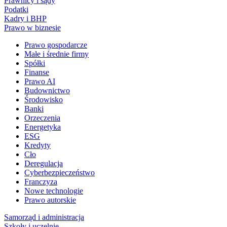
Prawnicy i sądy
Podatki
Kadry i BHP
Prawo w biznesie
Prawo gospodarcze
Małe i średnie firmy
Spółki
Finanse
Prawo AI
Budownictwo
Środowisko
Banki
Orzeczenia
Energetyka
ESG
Kredyty
Cło
Deregulacja
Cyberbezpieczeństwo
Franczyza
Nowe technologie
Prawo autorskie
Samorząd i administracja
Szkoły i uczelnie