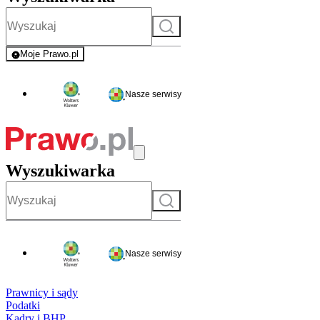
Szukaj
Moje Prawo.pl
- rejestracja i logowanie do serwisu
Nasze serwisy
Wyszukiwarka
Szukaj
Nasze serwisy
Prawnicy i sądy
Podatki
Kadry i BHP