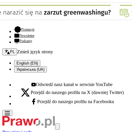
- otwiera się w nowej karcie
Promocje
Newsletter
Podcasty
Zmień język - bieżący:
Zmień język strony
PL
English (EN)
Українська (UA)
Odwiedź nasz kanał w serwisie YouTube
Youtube - otwiera się w nowej karcie
Przejdź do naszego profilu na X (dawniej Twitter)
X - otwiera się w nowej karcie
Przejdź do naszego profilu na Facebooku
Facebook - otwiera się w nowej karcie