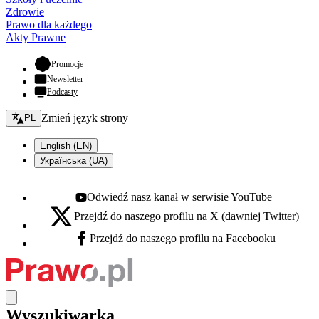
Zdrowie
Prawo dla każdego
Akty Prawne
- otwiera się w nowej karcie
Promocje
Newsletter
Podcasty
Zmień język - bieżący:
Zmień język strony
PL
English (EN)
Українська (UA)
Odwiedź nasz kanał w serwisie YouTube
Youtube - otwiera się w nowej karcie
Przejdź do naszego profilu na X (dawniej Twitter)
X - otwiera się w nowej karcie
Przejdź do naszego profilu na Facebooku
Facebook - otwiera się w nowej karcie
Wyszukiwarka