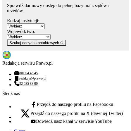
Sprawdź darmowy dostęp do pełnej bazy m.in. sądów i
urzędów.
Rodzaj instytucji:
Województwo:
Szukaj danych kontaktowych
Redakcja serwisu Prawo.pl
801 04 45 45
Numer telefonu:
redakcja@prawo.pl
Adres email:
22 535 88 00
Numer telefonu:
Śledź nas
Przejdź do naszego profilu na Facebooku
facebook - otwiera się w nowej karcie
Przejdź do naszego profilu na X (dawniej Twitter)
x - otwiera się w nowej karcie
Odwiedź nasz kanał w serwisie YouTube
youtube - otwiera się w nowej karcie