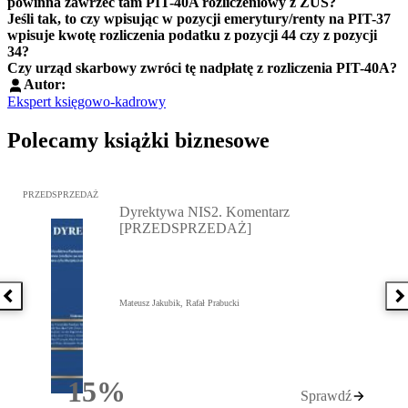
powinna zawrzeć tam PIT-40A rozliczeniowy z ZUS?
Jeśli tak, to czy wpisując w pozycji emerytury/renty na PIT-37
wpisuje kwotę rozliczenia podatku z pozycji 44 czy z pozycji
34?
Czy urząd skarbowy zwróci tę nadpłatę z rozliczenia PIT-40A?
Autor:
Ekspert księgowo-kadrowy
Polecamy książki biznesowe
Przejdź do: Dyrektywa NIS2. Komentarz [PRZEDSPRZEDAŻ], Mateu
PRZEDSPRZEDAŻ
Dyrektywa NIS2. Komentarz
[PRZEDSPRZEDAŻ]
Poprzednia książka
N
Mateusz Jakubik, Rafał Prabucki
15%
Sprawdź
Rabatu