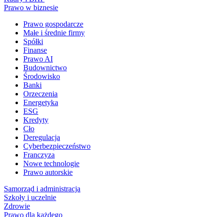
Prawo w biznesie
Prawo gospodarcze
Małe i średnie firmy
Spółki
Finanse
Prawo AI
Budownictwo
Środowisko
Banki
Orzeczenia
Energetyka
ESG
Kredyty
Cło
Deregulacja
Cyberbezpieczeństwo
Franczyza
Nowe technologie
Prawo autorskie
Samorząd i administracja
Szkoły i uczelnie
Zdrowie
Prawo dla każdego