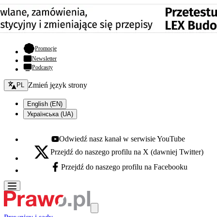
- otwiera się w nowej karcie
Promocje
Newsletter
Podcasty
Zmień język - bieżący:
Zmień język strony
PL
English (EN)
Українська (UA)
Odwiedź nasz kanał w serwisie YouTube
Youtube - otwiera się w nowej karcie
Przejdź do naszego profilu na X (dawniej Twitter)
X - otwiera się w nowej karcie
Przejdź do naszego profilu na Facebooku
Facebook - otwiera się w nowej karcie