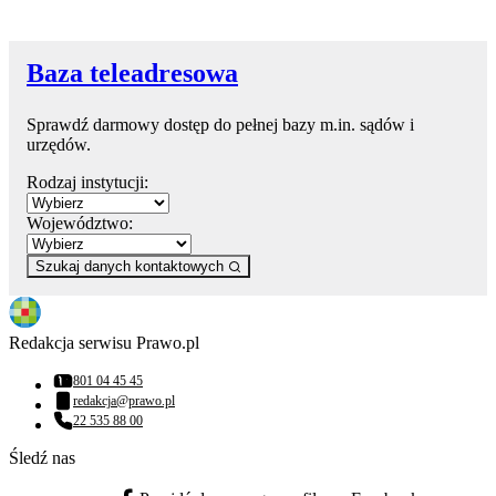
Baza teleadresowa
Sprawdź darmowy dostęp do pełnej bazy m.in. sądów i
urzędów.
Rodzaj instytucji:
Województwo:
Szukaj danych kontaktowych
Redakcja serwisu Prawo.pl
801 04 45 45
Numer telefonu:
redakcja@prawo.pl
Adres email:
22 535 88 00
Numer telefonu:
Śledź nas