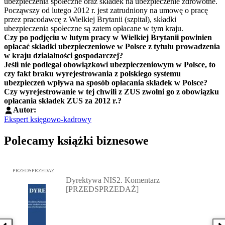
ubezpieczenia społeczne oraz składek na ubezpieczenie zdrowotne.
Począwszy od lutego 2012 r. jest zatrudniony na umowę o pracę
przez pracodawcę z Wielkiej Brytanii (szpital), składki
ubezpieczenia społeczne są zatem opłacane w tym kraju.
Czy po podjęciu w lutym pracy w Wielkiej Brytanii powinien
opłacać składki ubezpieczeniowe w Polsce z tytułu prowadzenia
w kraju działalności gospodarczej?
Jeśli nie podlegał obowiązkowi ubezpieczeniowym w Polsce, to
czy fakt braku wyrejestrowania z polskiego systemu
ubezpieczeń wpływa na sposób opłacania składek w Polsce?
Czy wyrejestrowanie w tej chwili z ZUS zwolni go z obowiązku
opłacania składek ZUS za 2012 r.?
Autor:
Ekspert księgowo-kadrowy
Polecamy książki biznesowe
Przejdź do: Dyrektywa NIS2. Komentarz [PRZEDSPRZEDAŻ], Mateu
PRZEDSPRZEDAŻ
Dyrektywa NIS2. Komentarz
[PRZEDSPRZEDAŻ]