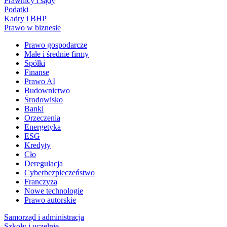
Prawnicy i sądy
Podatki
Kadry i BHP
Prawo w biznesie
Prawo gospodarcze
Małe i średnie firmy
Spółki
Finanse
Prawo AI
Budownictwo
Środowisko
Banki
Orzeczenia
Energetyka
ESG
Kredyty
Cło
Deregulacja
Cyberbezpieczeństwo
Franczyza
Nowe technologie
Prawo autorskie
Samorząd i administracja
Szkoły i uczelnie