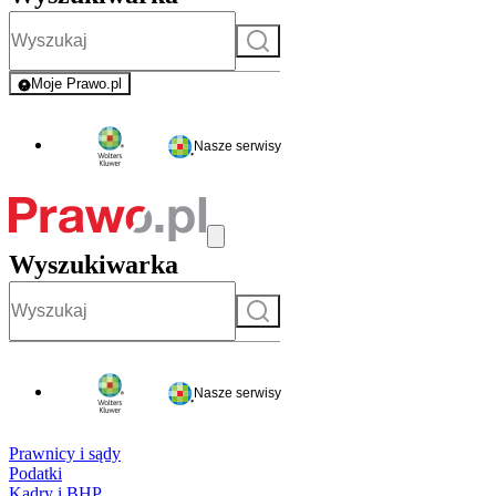
Szukaj
Moje Prawo.pl
- rejestracja i logowanie do serwisu
Nasze serwisy
Wyszukiwarka
Szukaj
Nasze serwisy
Prawnicy i sądy
Podatki
Kadry i BHP