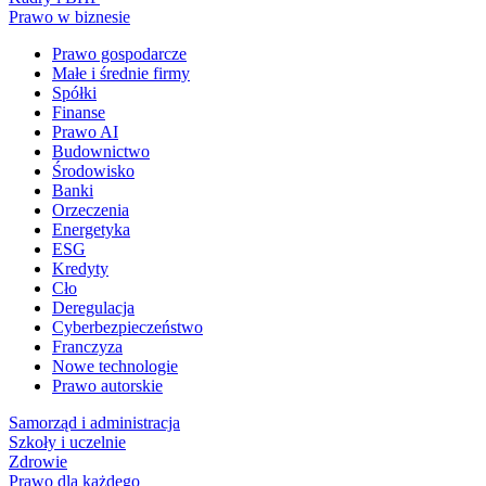
Prawo w biznesie
Prawo gospodarcze
Małe i średnie firmy
Spółki
Finanse
Prawo AI
Budownictwo
Środowisko
Banki
Orzeczenia
Energetyka
ESG
Kredyty
Cło
Deregulacja
Cyberbezpieczeństwo
Franczyza
Nowe technologie
Prawo autorskie
Samorząd i administracja
Szkoły i uczelnie
Zdrowie
Prawo dla każdego