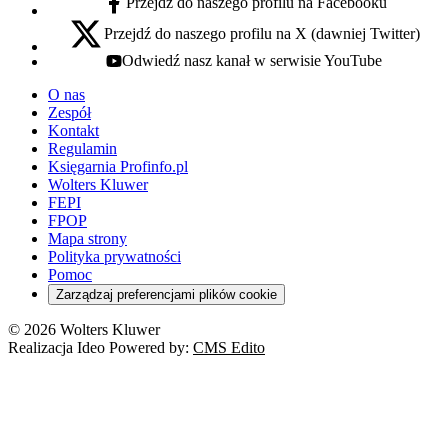
Przejdź do naszego profilu na Facebooku
facebook - otwiera się w nowej karcie
Przejdź do naszego profilu na X (dawniej Twitter)
x - otwiera się w nowej karcie
Odwiedź nasz kanał w serwisie YouTube
youtube - otwiera się w nowej karcie
O nas
Zespół
Kontakt
Regulamin
Księgarnia Profinfo.pl
Wolters Kluwer
FEPI
FPOP
Mapa strony
Polityka prywatności
Pomoc
Zarządzaj preferencjami plików cookie
© 2026 Wolters Kluwer
Realizacja Ideo Powered by:
CMS Edito