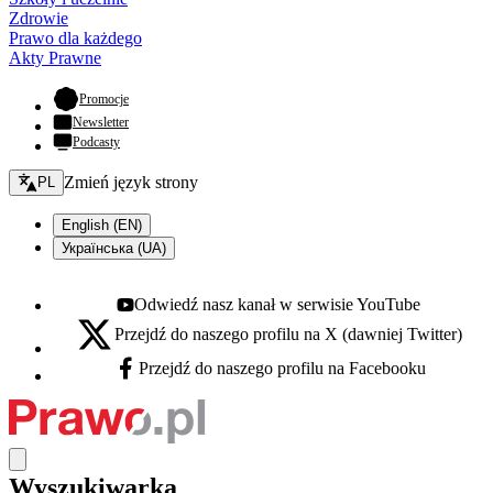
Zdrowie
Prawo dla każdego
Akty Prawne
- otwiera się w nowej karcie
Promocje
Newsletter
Podcasty
Zmień język - bieżący:
Zmień język strony
PL
English (EN)
Українська (UA)
Odwiedź nasz kanał w serwisie YouTube
Youtube - otwiera się w nowej karcie
Przejdź do naszego profilu na X (dawniej Twitter)
X - otwiera się w nowej karcie
Przejdź do naszego profilu na Facebooku
Facebook - otwiera się w nowej karcie
Wyszukiwarka