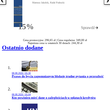
Poprzednia książka
N
Mateusz Jakubik, Rafał Prabucki
15%
Sprawdź
Rabatu
Cena promocyjna: 296,65 zł |
Cena regularna: 349,00 zł
Najniższa cena w ostatnich 30 dniach: 244,30 zł
Ostatnio dodane
08.08.2026 | 05:30
Przejdź do artykułu:
Prawo do bycia zapomnianym blokuje trudne pytania o przeszłość
08.08.2026 | 05:04
Przejdź do artykułu:
Kto powinien mieć dane o zaległościach w spłatach kredytów