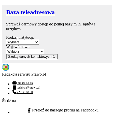
Baza teleadresowa
Sprawdź darmowy dostęp do pełnej bazy m.in. sądów i
urzędów.
Rodzaj instytucji:
Województwo:
Szukaj danych kontaktowych
Redakcja serwisu Prawo.pl
801 04 45 45
Numer telefonu:
redakcja@prawo.pl
Adres email:
22 535 88 00
Numer telefonu:
Śledź nas
Przejdź do naszego profilu na Facebooku
facebook - otwiera się w nowej karcie