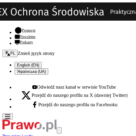
- otwiera się w nowej karcie
Promocje
Newsletter
Podcasty
Zmień język - bieżący:
Zmień język strony
PL
English (EN)
Українська (UA)
Odwiedź nasz kanał w serwisie YouTube
Youtube - otwiera się w nowej karcie
Przejdź do naszego profilu na X (dawniej Twitter)
X - otwiera się w nowej karcie
Przejdź do naszego profilu na Facebooku
Facebook - otwiera się w nowej karcie