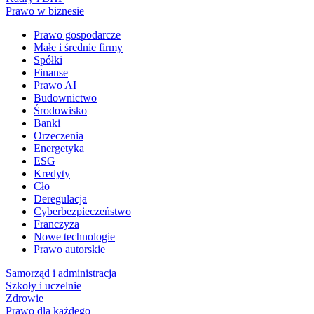
Prawo w biznesie
Prawo gospodarcze
Małe i średnie firmy
Spółki
Finanse
Prawo AI
Budownictwo
Środowisko
Banki
Orzeczenia
Energetyka
ESG
Kredyty
Cło
Deregulacja
Cyberbezpieczeństwo
Franczyza
Nowe technologie
Prawo autorskie
Samorząd i administracja
Szkoły i uczelnie
Zdrowie
Prawo dla każdego