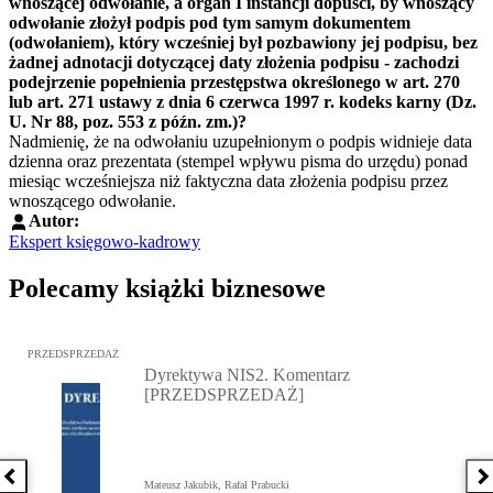
wnoszącej odwołanie, a organ I instancji dopuści, by wnoszący
odwołanie złożył podpis pod tym samym dokumentem
(odwołaniem), który wcześniej był pozbawiony jej podpisu, bez
żadnej adnotacji dotyczącej daty złożenia podpisu - zachodzi
podejrzenie popełnienia przestępstwa określonego w
art. 270
lub
art. 271
ustawy z dnia 6 czerwca 1997 r. kodeks karny (Dz.
U. Nr 88, poz. 553 z późn. zm.)?
Nadmienię, że na odwołaniu uzupełnionym o podpis widnieje data
dzienna oraz prezentata (stempel wpływu pisma do urzędu) ponad
miesiąc wcześniejsza niż faktyczna data złożenia podpisu przez
wnoszącego odwołanie.
Autor:
Ekspert księgowo-kadrowy
Polecamy książki biznesowe
Przejdź do: Dyrektywa NIS2. Komentarz [PRZEDSPRZEDAŻ], Mateu
PRZEDSPRZEDAŻ
Dyrektywa NIS2. Komentarz
[PRZEDSPRZEDAŻ]
Poprzednia książka
N
Mateusz Jakubik, Rafał Prabucki