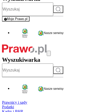
Szukaj
Moje Prawo.pl
- rejestracja i logowanie do serwisu
Nasze serwisy
Wyszukiwarka
Szukaj
Nasze serwisy
Prawnicy i sądy
Podatki
Kadry i BHP