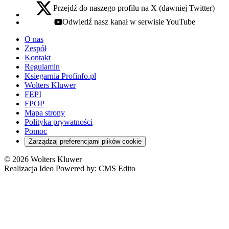
Przejdź do naszego profilu na X (dawniej Twitter)
x - otwiera się w nowej karcie
Odwiedź nasz kanał w serwisie YouTube
youtube - otwiera się w nowej karcie
O nas
Zespół
Kontakt
Regulamin
Księgarnia Profinfo.pl
Wolters Kluwer
FEPI
FPOP
Mapa strony
Polityka prywatności
Pomoc
Zarządzaj preferencjami plików cookie
© 2026 Wolters Kluwer
Realizacja Ideo Powered by:
CMS Edito