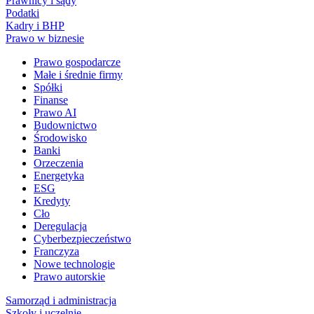
Prawnicy i sądy
Podatki
Kadry i BHP
Prawo w biznesie
Prawo gospodarcze
Małe i średnie firmy
Spółki
Finanse
Prawo AI
Budownictwo
Środowisko
Banki
Orzeczenia
Energetyka
ESG
Kredyty
Cło
Deregulacja
Cyberbezpieczeństwo
Franczyza
Nowe technologie
Prawo autorskie
Samorząd i administracja
Szkoły i uczelnie