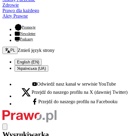
Zdrowie
Prawo dla każdego
Akty Prawne
- otwiera się w nowej karcie
Promocje
Newsletter
Podcasty
Zmień język - bieżący:
Zmień język strony
PL
English (EN)
Українська (UA)
Odwiedź nasz kanał w serwisie YouTube
Youtube - otwiera się w nowej karcie
Przejdź do naszego profilu na X (dawniej Twitter)
X - otwiera się w nowej karcie
Przejdź do naszego profilu na Facebooku
Facebook - otwiera się w nowej karcie
Wyszukiwarka