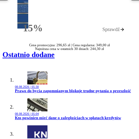
15%
Sprawdź
Rabatu
Cena promocyjna: 296,65 zł |
Cena regularna: 349,00 zł
Najniższa cena w ostatnich 30 dniach: 244,30 zł
Ostatnio dodane
08.08.2026 | 05:30
Przejdź do artykułu:
Prawo do bycia zapomnianym blokuje trudne pytania o przeszłość
08.08.2026 | 05:04
Przejdź do artykułu:
Kto powinien mieć dane o zaległościach w spłatach kredytów