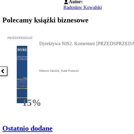
Autor:
Radosław Kowalski
Polecamy książki biznesowe
Przejdź do: Dyrektywa NIS2. Komentarz [PRZEDSPRZEDAŻ], Mateu
PRZEDSPRZEDAŻ
Dyrektywa NIS2. Komentarz [PRZEDSPRZED
Mateusz Jakubik, Rafał Prabucki
Poprzednia książka
15%
Rabatu
Ostatnio dodane