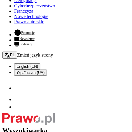
Deregulacja
Cyberbezpieczeństwo
Franczyza
Nowe technologie
Prawo autorskie
- otwiera się w nowej karcie
Promocje
Newsletter
Podcasty
Zmień język - bieżący:
Zmień język strony
PL
English (EN)
Українська (UA)
Wyszukiwarka