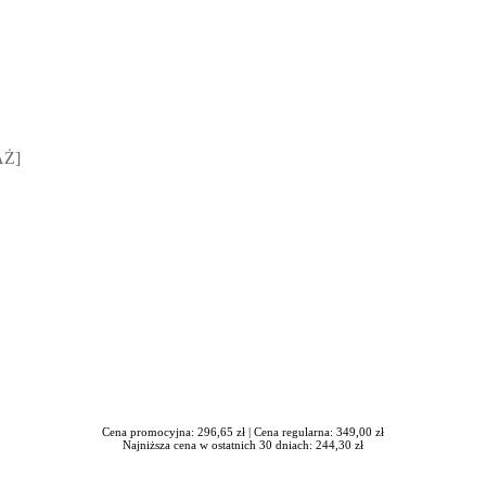
sz Jakubik, Rafał Prabucki - otwiera się w nowym oknie
AŻ]
Cena promocyjna: 296,65 zł |
Cena regularna: 349,00 zł
Najniższa cena w ostatnich 30 dniach: 244,30 zł