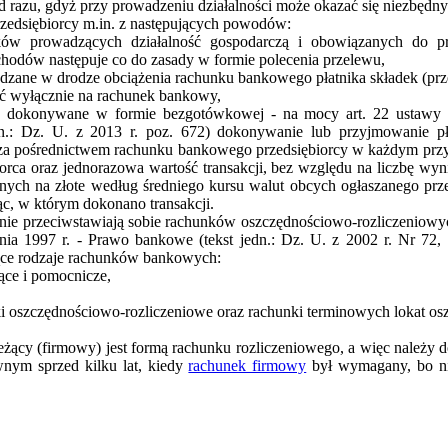
 od razu, gdyż przy prowadzeniu działalności może okazać się niezbędny
zedsiębiorcy m.in. z następujących powodów:
ków prowadzących działalność gospodarczą i obowiązanych do p
chodów następuje co do zasady w formie polecenia przelewu,
zane w drodze obciążenia rachunku bankowego płatnika składek (pr
ć wyłącznie na rachunek bankowy,
yć dokonywane w formie bezgotówkowej - na mocy art. 22 ustawy 
jedn.: Dz. U. z 2013 r. poz. 672) dokonywanie lub przyjmowanie
 za pośrednictwem rachunku bankowego przedsiębiorcy w każdym przypa
iorca oraz jednorazowa wartość transakcji, bez względu na liczbę wyni
nych na złote według średniego kursu walut obcych ogłaszanego pr
ąc, w którym dokonano transakcji.
nie przeciwstawiają sobie rachunków oszczędnościowo-rozliczeniowy
rpnia 1997 r. - Prawo bankowe (tekst jedn.: Dz. U. z 2002 r. Nr 72,
ące rodzaje rachunków bankowych:
ące i pomocnicze,
ki oszczędnościowo-rozliczeniowe oraz rachunki terminowych lokat o
żący (firmowy) jest formą rachunku rozliczeniowego, a więc należy d
wnym sprzed kilku lat, kiedy
rachunek firmowy
był wymagany, bo ni