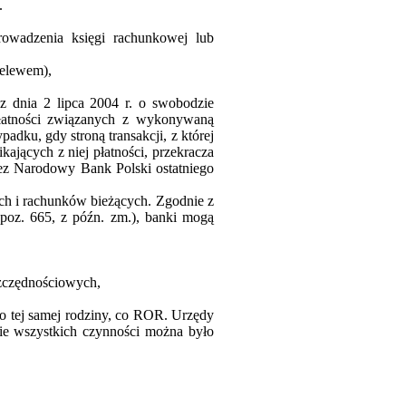
.
rowadzenia księgi rachunkowej lub
zelewem),
z dnia 2 lipca 2004 r. o swobodzie
 płatności związanych z wykonywaną
dku, gdy stroną transakcji, z której
kających z niej płatności, przekracza
zez Narodowy Bank Polski ostatniego
ch i rachunków bieżących. Zgodnie z
 poz. 665, z późn. zm.), banki mogą
szczędnościowych,
o tej samej rodziny, co ROR. Urzędy
e wszystkich czynności można było