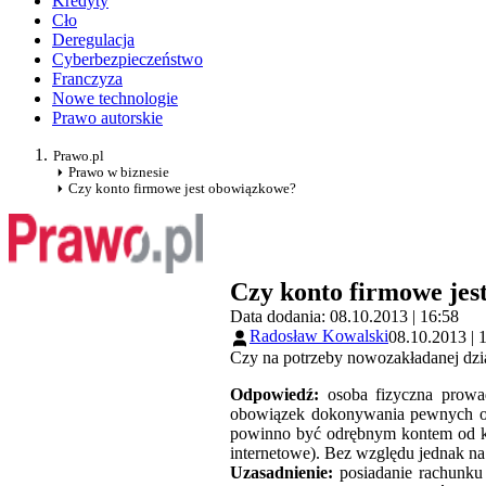
Kredyty
Cło
Deregulacja
Cyberbezpieczeństwo
Franczyza
Nowe technologie
Prawo autorskie
Prawo.pl
Prawo w biznesie
Czy konto firmowe jest obowiązkowe?
Czy konto firmowe jes
Data dodania: 08.10.2013 | 16:58
Radosław Kowalski
08.10.2013 | 
Czy na potrzeby nowozakładanej dz
Odpowiedź:
osoba fizyczna prowad
obowiązek dokonywania pewnych ope
powinno być odrębnym kontem od k
internetowe). Bez względu jednak na
Uzasadnienie:
posiadanie rachunku 