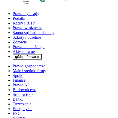
Prawnicy i sądy
Podatki
Kadry i BHP
Prawo w biznesie
Samorząd i administracja
Szkoły i uczelnie
Zdrowie
Prawo dla każdego
Akty Prawne
Moje Prawo.pl
- rejestracja i logowanie do serwisu
Prawo gospodarcze
Małe i średnie firmy
Spółki
Finanse
Prawo AI
Budownictwo
Środowisko
Banki
Orzeczenia
Energetyka
ESG