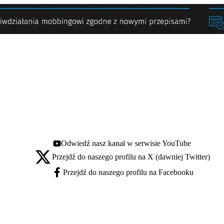
Odwiedź nasz kanał w serwisie YouTube
Youtube - otwiera się w nowej karcie
Przejdź do naszego profilu na X (dawniej Twitter)
X - otwiera się w nowej karcie
Przejdź do naszego profilu na Facebooku
Facebook - otwiera się w nowej karcie