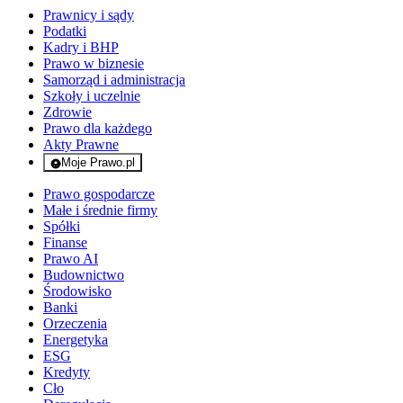
Prawnicy i sądy
Podatki
Kadry i BHP
Prawo w biznesie
Samorząd i administracja
Szkoły i uczelnie
Zdrowie
Prawo dla każdego
Akty Prawne
Moje Prawo.pl
- rejestracja i logowanie do serwisu
Prawo gospodarcze
Małe i średnie firmy
Spółki
Finanse
Prawo AI
Budownictwo
Środowisko
Banki
Orzeczenia
Energetyka
ESG
Kredyty
Cło