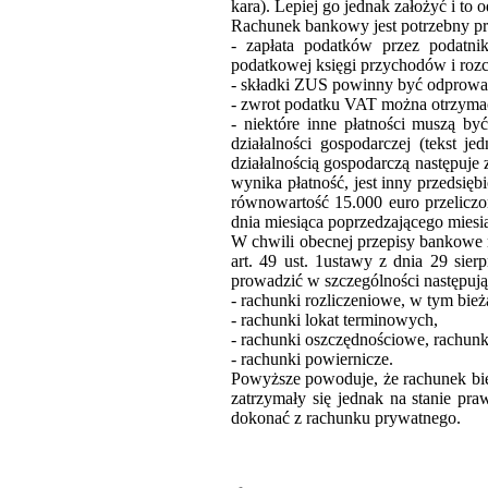
kara). Lepiej go jednak założyć i to
Rachunek bankowy jest potrzebny pr
- zapłata podatków przez podatni
podatkowej księgi przychodów i roz
- składki ZUS powinny być odprowad
- zwrot podatku VAT można otrzyma
- niektóre inne płatności muszą b
działalności gospodarczej (tekst 
działalnością gospodarczą następuje
wynika płatność, jest inny przedsięb
równowartość 15.000 euro przeliczo
dnia miesiąca poprzedzającego miesi
W chwili obecnej przepisy bankowe 
art. 49 ust. 1ustawy z dnia 29 sie
prowadzić w szczególności następuj
- rachunki rozliczeniowe, w tym bież
- rachunki lokat terminowych,
- rachunki oszczędnościowe, rachun
- rachunki powiernicze.
Powyższe powoduje, że rachunek bie
zatrzymały się jednak na stanie pra
dokonać z rachunku prywatnego.