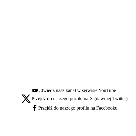
Odwiedź nasz kanał w serwisie YouTube
Youtube - otwiera się w nowej karcie
Przejdź do naszego profilu na X (dawniej Twitter)
X - otwiera się w nowej karcie
Przejdź do naszego profilu na Facebooku
Facebook - otwiera się w nowej karcie