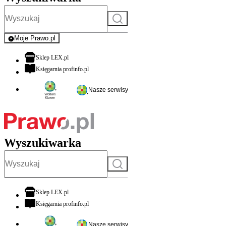
Szukaj
Moje Prawo.pl
- rejestracja i logowanie do serwisu
otwiera się w nowej karcie
Sklep LEX.pl
otwiera się w nowej karcie
Księgarnia profinfo.pl
Nasze serwisy
Wyszukiwarka
Szukaj
otwiera się w nowej karcie
Sklep LEX.pl
otwiera się w nowej karcie
Księgarnia profinfo.pl
Nasze serwisy