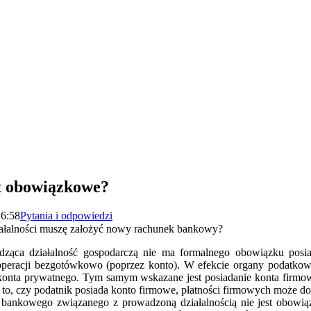
t obowiązkowe?
16:58
Pytania i odpowiedzi
iałalności muszę założyć nowy rachunek bankowy?
ząca działalność gospodarczą nie ma formalnego obowiązku posi
racji bezgotówkowo (poprzez konto). W efekcie organy podatkowe
onta prywatnego. Tym samym wskazane jest posiadanie konta firmo
 to, czy podatnik posiada konto firmowe, płatności firmowych może 
bankowego związanego z prowadzoną działalnością nie jest obowiąz