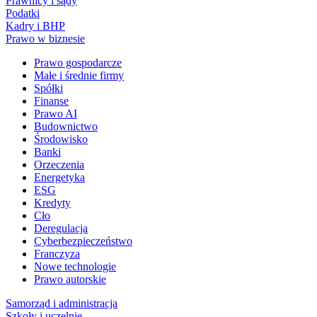
Prawnicy i sądy
Podatki
Kadry i BHP
Prawo w biznesie
Prawo gospodarcze
Małe i średnie firmy
Spółki
Finanse
Prawo AI
Budownictwo
Środowisko
Banki
Orzeczenia
Energetyka
ESG
Kredyty
Cło
Deregulacja
Cyberbezpieczeństwo
Franczyza
Nowe technologie
Prawo autorskie
Samorząd i administracja
Szkoły i uczelnie