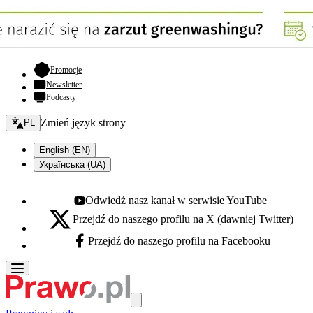
- otwiera się w nowej karcie
Promocje
Newsletter
Podcasty
Zmień język - bieżący:
Zmień język strony
PL
English (EN)
Українська (UA)
Odwiedź nasz kanał w serwisie YouTube
Youtube - otwiera się w nowej karcie
Przejdź do naszego profilu na X (dawniej Twitter)
X - otwiera się w nowej karcie
Przejdź do naszego profilu na Facebooku
Facebook - otwiera się w nowej karcie