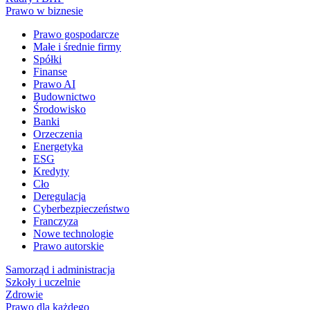
Prawo w biznesie
Prawo gospodarcze
Małe i średnie firmy
Spółki
Finanse
Prawo AI
Budownictwo
Środowisko
Banki
Orzeczenia
Energetyka
ESG
Kredyty
Cło
Deregulacja
Cyberbezpieczeństwo
Franczyza
Nowe technologie
Prawo autorskie
Samorząd i administracja
Szkoły i uczelnie
Zdrowie
Prawo dla każdego