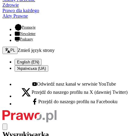
Zdrowie
Prawo dla każdego
Akty Prawne
- otwiera się w nowej karcie
Promocje
Newsletter
Podcasty
Zmień język - bieżący:
Zmień język strony
PL
English (EN)
Українська (UA)
Odwiedź nasz kanał w serwisie YouTube
Youtube - otwiera się w nowej karcie
Przejdź do naszego profilu na X (dawniej Twitter)
X - otwiera się w nowej karcie
Przejdź do naszego profilu na Facebooku
Facebook - otwiera się w nowej karcie
Wyszukiwarka