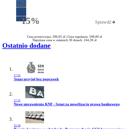
15%
Sprawdź
Rabatu
Cena promocyjna: 296,65 zł |
Cena regularna: 349,00 zł
Najniższa cena w ostatnich 30 dniach: 244,30 zł
Ostatnio dodane
17:55
Przejdź do artykułu:
Senat przyjął bez poprawek
17:15
Przejdź do artykułu:
Nowe uprawnienia KNF - Senat za nowelizacją prawa bankowego
15:18
Przejdź do artykułu: