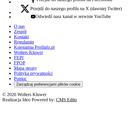
facebook - otwiera się w nowej karcie
Przejdź do naszego profilu na X (dawniej Twitter)
x - otwiera się w nowej karcie
Odwiedź nasz kanał w serwisie YouTube
youtube - otwiera się w nowej karcie
O nas
Zespół
Kontakt
Regulamin
Księgarnia Profinfo.pl
Wolters Kluwer
FEPI
FPOP
Mapa strony
Polityka prywatności
Pomoc
Zarządzaj preferencjami plików cookie
© 2026 Wolters Kluwer
Realizacja Ideo Powered by:
CMS Edito