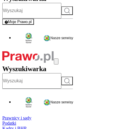
Szukaj
Moje Prawo.pl
- rejestracja i logowanie do serwisu
Nasze serwisy
Wyszukiwarka
Szukaj
Nasze serwisy
Prawnicy i sądy
Podatki
Kadry i BHP