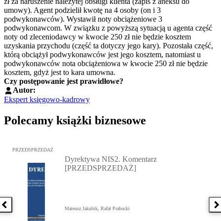
zł za naruszenie należytej obsługi klienta (zapis z aneksu do
umowy). Agent podzielił kwotę na 4 osoby (on i 3
podwykonawców). Wystawił noty obciążeniowe 3
podwykonawcom. W związku z powyższą sytuacją u agenta część
noty od zleceniodawcy w kwocie 250 zł nie będzie kosztem
uzyskania przychodu (część ta dotyczy jego kary). Pozostała część,
którą obciążył podwykonawców jest jego kosztem, natomiast u
podwykonawców nota obciążeniowa w kwocie 250 zł nie będzie
kosztem, gdyż jest to kara umowna.
Czy postępowanie jest prawidłowe?
Autor:
Ekspert księgowo-kadrowy
Polecamy książki biznesowe
Przejdź do: Dyrektywa NIS2. Komentarz [PRZEDSPRZEDAŻ], Mateu
PRZEDSPRZEDAŻ
Dyrektywa NIS2. Komentarz
[PRZEDSPRZEDAŻ]
Poprzednia książka
N
Mateusz Jakubik, Rafał Prabucki