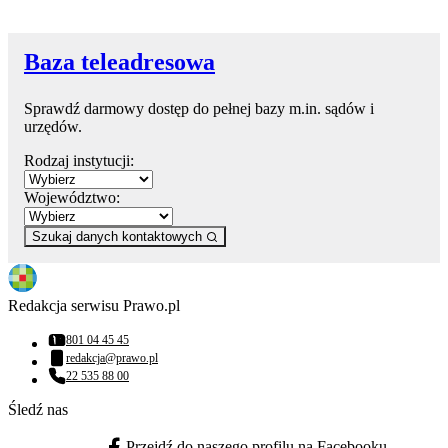
Baza teleadresowa
Sprawdź darmowy dostęp do pełnej bazy m.in. sądów i
urzędów.
Rodzaj instytucji:
Województwo:
Szukaj danych kontaktowych
Redakcja serwisu Prawo.pl
801 04 45 45
Numer telefonu:
redakcja@prawo.pl
Adres email:
22 535 88 00
Numer telefonu:
Śledź nas
Przejdź do naszego profilu na Facebooku