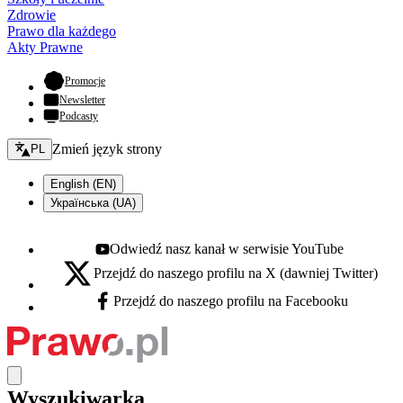
Zdrowie
Prawo dla każdego
Akty Prawne
- otwiera się w nowej karcie
Promocje
Newsletter
Podcasty
Zmień język - bieżący:
Zmień język strony
PL
English (EN)
Українська (UA)
Odwiedź nasz kanał w serwisie YouTube
Youtube - otwiera się w nowej karcie
Przejdź do naszego profilu na X (dawniej Twitter)
X - otwiera się w nowej karcie
Przejdź do naszego profilu na Facebooku
Facebook - otwiera się w nowej karcie
Wyszukiwarka