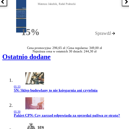
Poprzednia książka
N
Mateusz Jakubik, Rafał Prabucki
15%
Sprawdź
Rabatu
Cena promocyjna: 296,65 zł |
Cena regularna: 349,00 zł
Najniższa cena w ostatnich 30 dniach: 244,30 zł
Ostatnio dodane
05:33
Przejdź do artykułu:
SN: Sklep budowlany to nie księgarnia ani czytelnia
05:30
Przejdź do artykułu:
Pakiet CPN: Czy zarząd odpowiada za sprzedaż paliwa ze stratą?