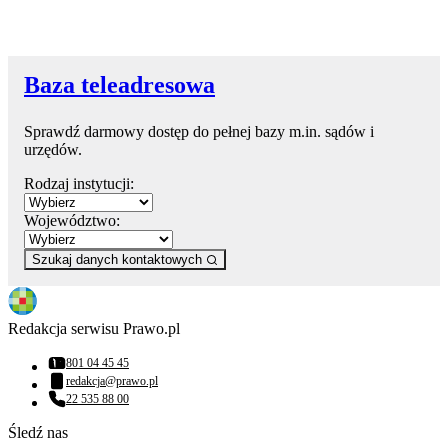
Baza teleadresowa
Sprawdź darmowy dostęp do pełnej bazy m.in. sądów i
urzędów.
Rodzaj instytucji:
Województwo:
Szukaj danych kontaktowych
Redakcja serwisu Prawo.pl
801 04 45 45
Numer telefonu:
redakcja@prawo.pl
Adres email:
22 535 88 00
Numer telefonu:
Śledź nas