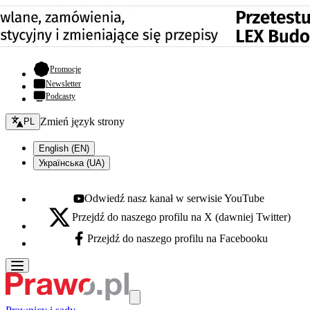
- otwiera się w nowej karcie
Promocje
Newsletter
Podcasty
Zmień język - bieżący:
Zmień język strony
PL
English (EN)
Українська (UA)
Odwiedź nasz kanał w serwisie YouTube
Youtube - otwiera się w nowej karcie
Przejdź do naszego profilu na X (dawniej Twitter)
X - otwiera się w nowej karcie
Przejdź do naszego profilu na Facebooku
Facebook - otwiera się w nowej karcie