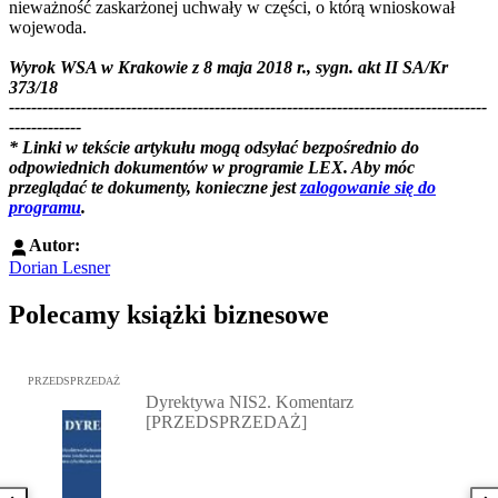
nieważność zaskarżonej uchwały w części, o którą wnioskował
wojewoda.
Wyrok WSA w Krakowie z 8 maja 2018 r., sygn. akt II SA/Kr
373/18
--------------------------------------------------------------------------------------
-------------
*
Linki w tekście artykułu mogą odsyłać bezpośrednio do
odpowiednich dokumentów w programie LEX. Aby móc
przeglądać te dokumenty, konieczne jest
z
alogowanie się do
programu
.
Autor:
Dorian Lesner
Polecamy książki biznesowe
Przejdź do: Dyrektywa NIS2. Komentarz [PRZEDSPRZEDAŻ], Mateu
PRZEDSPRZEDAŻ
Dyrektywa NIS2. Komentarz
[PRZEDSPRZEDAŻ]