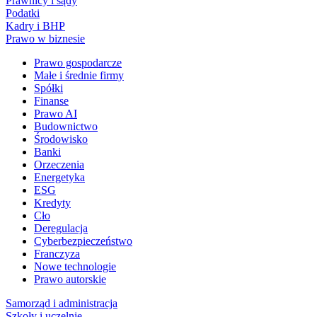
Prawnicy i sądy
Podatki
Kadry i BHP
Prawo w biznesie
Prawo gospodarcze
Małe i średnie firmy
Spółki
Finanse
Prawo AI
Budownictwo
Środowisko
Banki
Orzeczenia
Energetyka
ESG
Kredyty
Cło
Deregulacja
Cyberbezpieczeństwo
Franczyza
Nowe technologie
Prawo autorskie
Samorząd i administracja
Szkoły i uczelnie