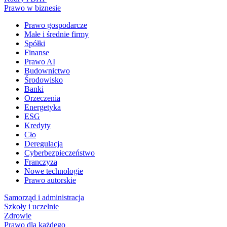
Prawo w biznesie
Prawo gospodarcze
Małe i średnie firmy
Spółki
Finanse
Prawo AI
Budownictwo
Środowisko
Banki
Orzeczenia
Energetyka
ESG
Kredyty
Cło
Deregulacja
Cyberbezpieczeństwo
Franczyza
Nowe technologie
Prawo autorskie
Samorząd i administracja
Szkoły i uczelnie
Zdrowie
Prawo dla każdego