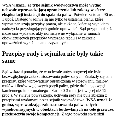
WSA wskazał, że
tyko sejmik województwa może wydać
uchwałę wprowadzającą ograniczenia lub zakazy w sferze
eksploatacji instalacji do spalania paliw
. Potwierdza to art. 96 ust.
1 upoś. Dlatego wadliwe są nie tylko te ustalenia planu, które
wprost naruszają przepisy prawa, ale także te, które są wynikiem
nadużycia przysługujących gminie uprawnień. Sąd przypomniał, że
może ona wydawać akty normatywne wyłącznie w ramach
obowiązujących przepisów wyższego rzędu i w zakresie
upoważnień wyraźnie tam przyznanych.
Przepisy rady i sejmiku nie były takie
same
Sąd wskazał ponadto, że w uchwale antysmogowej nie było
bezwzględnego zakazu stosowania paliw stałych. Znalazły się tam
przepisy, które wprowadziły ograniczenia w stosowaniu miałów,
mułów i flotów węglowych (czyli paliw, gdzie drobnego węgla
kamiennego lub brunatnego - ziarno 0-3 mm- jest więcej niż 15
proc.). W świetle powyższego, uchwała rady nie była zbieżna z
przepisami wydanymi przez sejmik województwa.
WSA uznał, że
gmina, wprowadzając zakaz stosowania paliw stałych
wysokoemisyjnych w obiektach budowlanych na cele grzewcze,
przekroczyła swoje kompetencje
. Z tego powodu stwierdził