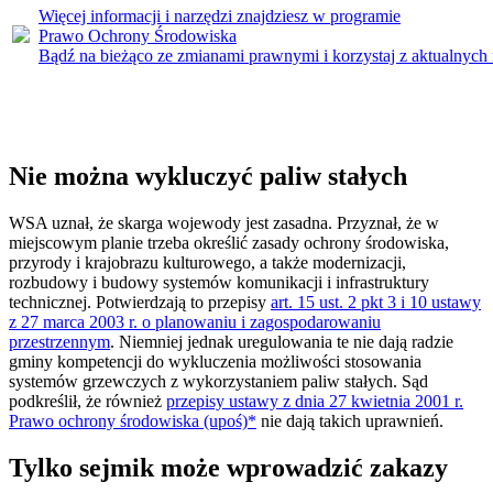
Więcej informacji i narzędzi znajdziesz w programie
Prawo Ochrony Środowiska
Bądź na bieżąco ze zmianami prawnymi i korzystaj z aktualnych
Nie można wykluczyć paliw stałych
WSA uznał, że skarga wojewody jest zasadna. Przyznał, że w
miejscowym planie trzeba określić zasady ochrony środowiska,
przyrody i krajobrazu kulturowego, a także modernizacji,
rozbudowy i budowy systemów komunikacji i infrastruktury
technicznej. Potwierdzają to przepisy
art. 15 ust. 2 pkt 3 i 10 ustawy
z 27 marca 2003 r. o planowaniu i zagospodarowaniu
przestrzennym
. Niemniej jednak uregulowania te nie dają radzie
gminy kompetencji do wykluczenia możliwości stosowania
systemów grzewczych z wykorzystaniem paliw stałych. Sąd
podkreślił, że również
przepisy ustawy z dnia 27 kwietnia 2001 r.
Prawo ochrony środowiska (upoś)*
nie dają takich uprawnień.
Tylko sejmik może wprowadzić zakazy