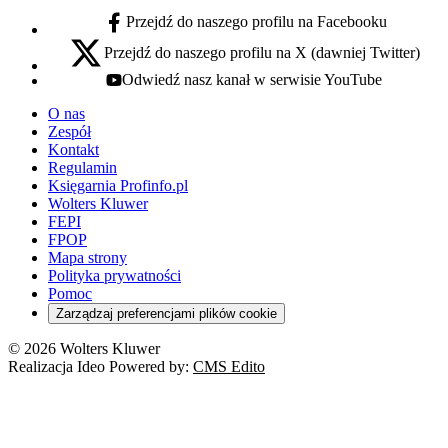
Przejdź do naszego profilu na Facebooku
facebook - otwiera się w nowej karcie
Przejdź do naszego profilu na X (dawniej Twitter)
x - otwiera się w nowej karcie
Odwiedź nasz kanał w serwisie YouTube
youtube - otwiera się w nowej karcie
O nas
Zespół
Kontakt
Regulamin
Księgarnia Profinfo.pl
Wolters Kluwer
FEPI
FPOP
Mapa strony
Polityka prywatności
Pomoc
Zarządzaj preferencjami plików cookie
© 2026 Wolters Kluwer
Realizacja Ideo Powered by:
CMS Edito