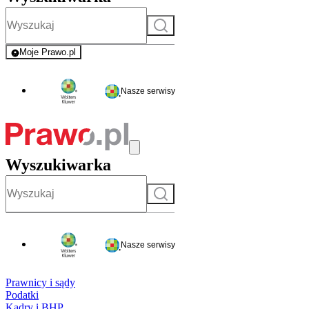
Szukaj
Moje Prawo.pl
- rejestracja i logowanie do serwisu
Nasze serwisy
Wyszukiwarka
Szukaj
Nasze serwisy
Prawnicy i sądy
Podatki
Kadry i BHP