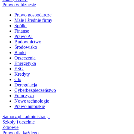
Prawo w biznesie
Prawo gospodarcze
Małe i średnie firmy
Spółki
Finanse
Prawo AI
Budownictwo
Środowisko
Banki
Orzeczenia
Energetyka
ESG
Kredyty
Cło
Deregulacja
Cyberbezpieczeństwo
Franczyza
Nowe technologie
Prawo autorskie
Samorząd i administracja
Szkoły i uczelnie
Zdrowie
Prawo dla każdego