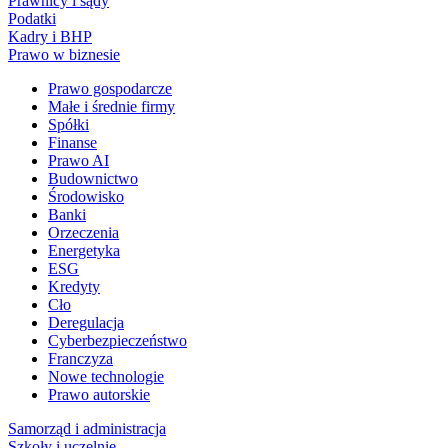
Prawnicy i sądy
Podatki
Kadry i BHP
Prawo w biznesie
Prawo gospodarcze
Małe i średnie firmy
Spółki
Finanse
Prawo AI
Budownictwo
Środowisko
Banki
Orzeczenia
Energetyka
ESG
Kredyty
Cło
Deregulacja
Cyberbezpieczeństwo
Franczyza
Nowe technologie
Prawo autorskie
Samorząd i administracja
Szkoły i uczelnie