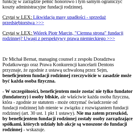
funkcję w zarządzie pełnić honorowo i tym samym ograniczyć
koszty administracyjne fundacji rodzinnej.
Czytaj w LEX:
Likwidacja masy upadłości - sprzedaż
przedsiębiorstwa >>>
Czytaj w LEX:
Wiórek Piotr Marcin, "Ciemna strona" fundacji
rodzinnej? Uwagi z perspektywy prawa niemieckiego >>>
Dr Michał Bernat, managing counsel z zespołu Doradztwa
Podatkowego oraz Prawa Konkurencji kancelarii Dentons
przyznaje, że zgodnie z ustawą uchwaloną przez Sejm,
beneficjentem fundacji rodzinnej rzeczywiście w zasadzie może
być każda osoba fizyczna.
- W szczególności, beneficjentem może zostać nie tylko fundator
(fundatorzy) i osoby bliskie,
ale właściwie każda osoba fizyczna,
która - zgodnie ze statutem - może otrzymać świadczenie od
fundacji rodzinnej lub mienie w związku z rozwiązaniem fundacji
rodzinnej (art. 30 ust. 1 pkt 1 ustawy).
Nie ma zatem przeszkód,
by beneficjentem fundacji rodzinnej zostały osoby zarządzające
spółkami, których udziały lub akcje są wnoszone do fundacji
rodzinnej
- wskazuje.