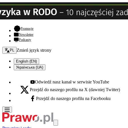
- otwiera się w nowej karcie
Promocje
Newsletter
Podcasty
Zmień język - bieżący:
Zmień język strony
PL
English (EN)
Українська (UA)
Odwiedź nasz kanał w serwisie YouTube
Youtube - otwiera się w nowej karcie
Przejdź do naszego profilu na X (dawniej Twitter)
X - otwiera się w nowej karcie
Przejdź do naszego profilu na Facebooku
Facebook - otwiera się w nowej karcie