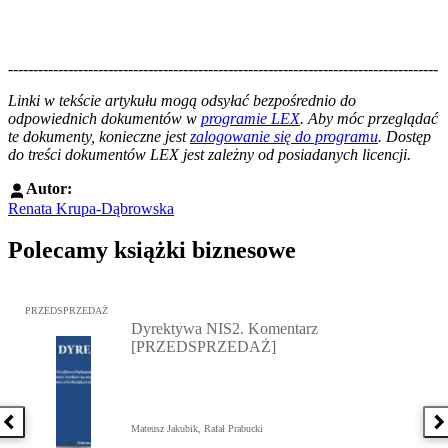
--------------------------------------------------------------------------------------
--------------------------------------------------------
Linki w tekście artykułu mogą odsyłać bezpośrednio do
odpowiednich dokumentów w
programie LEX
. Aby móc przeglądać
te dokumenty, konieczne jest
zalogowanie się do programu
. Dostęp
do treści dokumentów LEX jest zależny od posiadanych licencji.
Autor:
Renata Krupa-Dąbrowska
Polecamy książki biznesowe
Przejdź do: Dyrektywa NIS2. Komentarz [PRZEDSPRZEDAŻ], Mateu
PRZEDSPRZEDAŻ
Dyrektywa NIS2. Komentarz
[PRZEDSPRZEDAŻ]
Poprzednia książka
N
Mateusz Jakubik, Rafał Prabucki