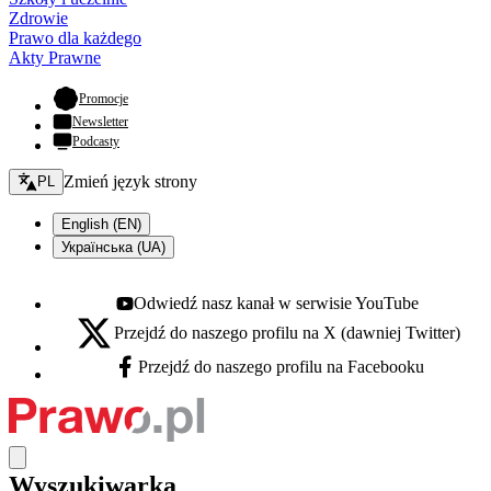
Zdrowie
Prawo dla każdego
Akty Prawne
- otwiera się w nowej karcie
Promocje
Newsletter
Podcasty
Zmień język - bieżący:
Zmień język strony
PL
English (EN)
Українська (UA)
Odwiedź nasz kanał w serwisie YouTube
Youtube - otwiera się w nowej karcie
Przejdź do naszego profilu na X (dawniej Twitter)
X - otwiera się w nowej karcie
Przejdź do naszego profilu na Facebooku
Facebook - otwiera się w nowej karcie
Wyszukiwarka