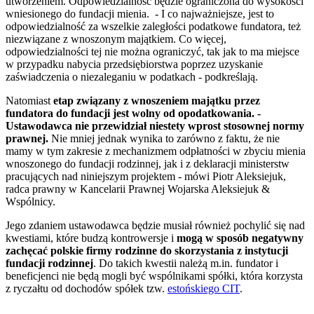
utworzeniem. Odpowiedzialność będzie ograniczona do wysokości
wniesionego do fundacji mienia. - I co najważniejsze, jest to
odpowiedzialność za wszelkie zaległości podatkowe fundatora, też
niezwiązane z wnoszonym majątkiem. Co więcej,
odpowiedzialności tej nie można ograniczyć, tak jak to ma miejsce
w przypadku nabycia przedsiębiorstwa poprzez uzyskanie
zaświadczenia o niezaleganiu w podatkach - podkreślają.
Natomiast
etap związany z wnoszeniem majątku przez
fundatora do fundacji jest wolny od opodatkowania. -
Ustawodawca nie przewidział niestety wprost stosownej normy
prawnej.
Nie mniej jednak wynika to zarówno z faktu, że nie
mamy w tym zakresie z mechanizmem odpłatności w zbyciu mienia
wnoszonego do fundacji rodzinnej, jak i z deklaracji ministerstw
pracujących nad niniejszym projektem - mówi Piotr Aleksiejuk,
radca prawny w Kancelarii Prawnej Wojarska Aleksiejuk &
Wspólnicy.
Jego zdaniem ustawodawca będzie musiał również pochylić się nad
kwestiami, które budzą kontrowersje i
mogą w sposób negatywny
zachęcać polskie firmy rodzinne do skorzystania z instytucji
fundacji rodzinnej
. Do takich kwestii należą m.in. fundator i
beneficjenci nie będą mogli być wspólnikami spółki, która korzysta
z ryczałtu od dochodów spółek tzw.
estońskiego CIT
.