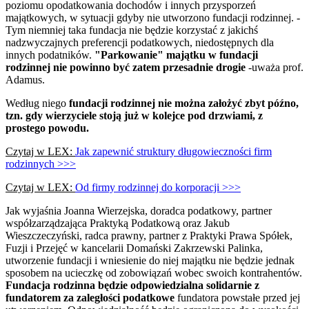
poziomu opodatkowania dochodów i innych przysporzeń
majątkowych, w sytuacji gdyby nie utworzono fundacji rodzinnej. -
Tym niemniej taka fundacja nie będzie korzystać z jakichś
nadzwyczajnych preferencji podatkowych, niedostępnych dla
innych podatników.
"Parkowanie" majątku w fundacji
rodzinnej nie powinno być zatem przesadnie drogie
-uważa prof.
Adamus.
Według niego
fundacji rodzinnej nie można założyć zbyt późno,
tzn. gdy wierzyciele stoją już w kolejce pod drzwiami, z
prostego powodu.
Czytaj w LEX:
Jak zapewnić struktury długowieczności firm
rodzinnych >>>
Czytaj w LEX:
Od firmy rodzinnej do korporacji >>>
Jak wyjaśnia Joanna Wierzejska, doradca podatkowy, partner
współzarządzająca Praktyką Podatkową oraz Jakub
Wieszczeczyński, radca prawny, partner z Praktyki Prawa Spółek,
Fuzji i Przejęć w kancelarii Domański Zakrzewski Palinka,
utworzenie fundacji i wniesienie do niej majątku nie będzie jednak
sposobem na ucieczkę od zobowiązań wobec swoich kontrahentów.
Fundacja rodzinna będzie odpowiedzialna solidarnie z
fundatorem za zaległości podatkowe
fundatora powstałe przed jej