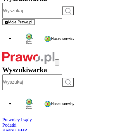
Szukaj
Moje Prawo.pl
- rejestracja i logowanie do serwisu
Nasze serwisy
Wyszukiwarka
Szukaj
Nasze serwisy
Prawnicy i sądy
Podatki
Kadry i BHP