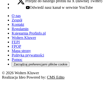
Przejdź do naszego profilu na X (dawniej Twitter)
x - otwiera się w nowej karcie
Odwiedź nasz kanał w serwisie YouTube
youtube - otwiera się w nowej karcie
O nas
Zespół
Kontakt
Regulamin
Księgarnia Profinfo.pl
Wolters Kluwer
FEPI
FPOP
Mapa strony
Polityka prywatności
Pomoc
Zarządzaj preferencjami plików cookie
© 2026 Wolters Kluwer
Realizacja Ideo Powered by:
CMS Edito