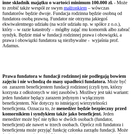
inne składnik majątku o wartości minimum 100.000 zł.
- Może
to zrobić także wespół ze swym
małżonkiem
– wówczas
fundatorów będzie dwoje. Fundacja rodzinna będzie osobną od
fundatora osobą prawną. Fundator nie otrzyma jakiegoś
ekwiwalentnego udziału (na wzór udziału np. w spółce z o.o.),
który – w razie katastrofy – mógłby zająć mu komornik albo zabrać
syndyk. Będzie miał w fundacji rodzinnej prawa i obowiązki, a
prawa i obowiązki fundatora są niezbywalne - wyjaśnia prof.
Adamus.
Prawa fundatora w fundacji rodzinnej nie podlegają bowiem
zajęciu i nie wchodzą do masy upadłości fundatora.
Może być
on zarazem beneficjentem fundacji rodzinnej (czyli tym, którzy
korzysta z odłożonych w niej zasobów). Możliwy jest taki wariant:
jeden fundator będący zarazem jedynym i wyłącznym
beneficjentem. Nie dotyczy to istniejącej wierzytelności
beneficjenta. Oznacza to, że
menedżer będzie bezpieczny przed
komornikiem i syndykiem także jako beneficjent.
Jeden
menedżer może być nie tylko w dwóch osobach (fundator,
beneficjent) ale nawet w trzech osobach. Oprócz roli fundatora i
beneficjenta może przyjąć funkcję członka zarządu fundacji. Może