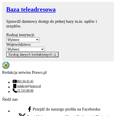
Baza teleadresowa
Sprawdź darmowy dostęp do pełnej bazy m.in. sądów i
urzędów.
Rodzaj instytucji:
Województwo:
Szukaj danych kontaktowych
Redakcja serwisu Prawo.pl
801 04 45 45
Numer telefonu:
redakcja@prawo.pl
Adres email:
22 535 88 00
Numer telefonu:
Śledź nas
Przejdź do naszego profilu na Facebooku
facebook - otwiera się w nowej karcie