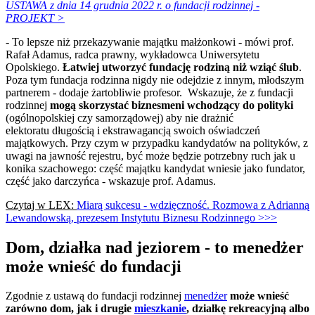
USTAWA z dnia 14 grudnia 2022 r. o fundacji rodzinnej -
PROJEKT >
- To lepsze niż przekazywanie majątku małżonkowi - mówi prof.
Rafał Adamus, radca prawny, wykładowca Uniwersytetu
Opolskiego.
Łatwiej utworzyć fundację rodziną niż wziąć ślub
.
Poza tym fundacja rodzinna nigdy nie odejdzie z innym, młodszym
partnerem - dodaje żartobliwie profesor. Wskazuje, że z fundacji
rodzinnej
mogą skorzystać biznesmeni wchodzący do polityki
(ogólnopolskiej czy samorządowej) aby nie drażnić
elektoratu długością i ekstrawagancją swoich oświadczeń
majątkowych. Przy czym w przypadku kandydatów na polityków, z
uwagi na jawność rejestru, być może będzie potrzebny ruch jak u
konika szachowego: część majątku kandydat wniesie jako fundator,
część jako darczyńca - wskazuje prof. Adamus.
Czytaj w LEX:
Miarą sukcesu - wdzięczność. Rozmowa z Adrianną
Lewandowską, prezesem Instytutu Biznesu Rodzinnego >>>
Dom, działka nad jeziorem - to menedżer
może wnieść do fundacji
Zgodnie z ustawą do fundacji rodzinnej
menedżer
może wnieść
zarówno dom, jak i drugie
mieszkanie
, działkę rekreacyjną albo