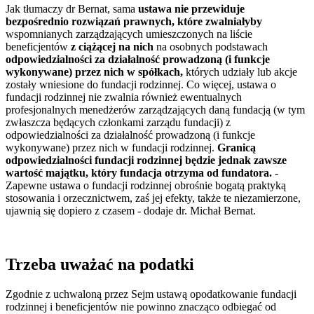
Jak tłumaczy dr Bernat, sama
ustawa nie przewiduje
bezpośrednio rozwiązań prawnych, które zwalniałyby
wspomnianych zarządzających umieszczonych na liście
beneficjentów
z ciążącej na nich
na osobnych podstawach
odpowiedzialności za działalność prowadzoną (i funkcje
wykonywane) przez nich w spółkach,
których udziały lub akcje
zostały wniesione do fundacji rodzinnej. Co więcej, ustawa o
fundacji rodzinnej nie zwalnia również ewentualnych
profesjonalnych menedżerów zarządzających daną fundacją (w tym
zwłaszcza będących członkami zarządu fundacji) z
odpowiedzialności za działalność prowadzoną (i funkcje
wykonywane) przez nich w fundacji rodzinnej.
Granicą
odpowiedzialności fundacji rodzinnej będzie jednak zawsze
wartość majątku, który fundacja otrzyma od fundatora.
-
Zapewne ustawa o fundacji rodzinnej obrośnie bogatą praktyką
stosowania i orzecznictwem, zaś jej efekty, także te niezamierzone,
ujawnią się dopiero z czasem - dodaje dr. Michał Bernat.
Trzeba uważać na podatki
Zgodnie z uchwaloną przez Sejm ustawą opodatkowanie fundacji
rodzinnej i beneficjentów nie powinno znacząco odbiegać od