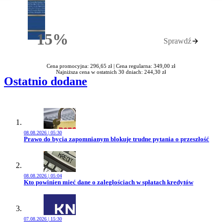
15%
Sprawdź
Rabatu
Cena promocyjna: 296,65 zł |
Cena regularna: 349,00 zł
Najniższa cena w ostatnich 30 dniach: 244,30 zł
Ostatnio dodane
08.08.2026 | 05:30
Przejdź do artykułu:
Prawo do bycia zapomnianym blokuje trudne pytania o przeszłość
08.08.2026 | 05:04
Przejdź do artykułu:
Kto powinien mieć dane o zaległościach w spłatach kredytów
07.08.2026 | 15:30