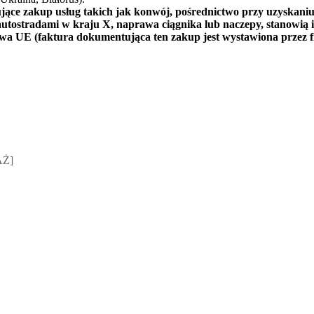
jące zakup usług takich jak konwój, pośrednictwo przy uzyskaniu
 autostradami w kraju X, naprawa ciągnika lub naczepy, stanowi
twa UE (faktura dokumentująca ten zakup jest wystawiona przez f
sz Jakubik, Rafał Prabucki - otwiera się w nowym oknie
AŻ]