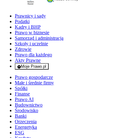
Prawnicy i sądy
Podatki
Kadry i BHP
Prawo w biznesie
Samorząd i administracja
Szkoły i uczelnie
Zdrowie
Prawo dla każdego
Akty Prawne
Moje Prawo.pl
- rejestracja i logowanie do serwisu
Prawo gospodarcze
Małe i średnie firmy
Spółki
Finanse
Prawo AI
Budownictwo
Środowisko
Banki
Orzeczenia
Energetyka
ESG