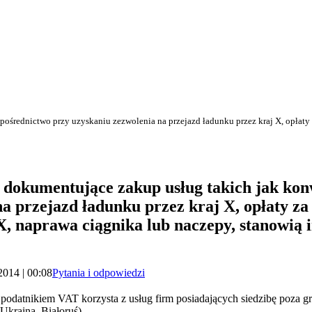
pośrednictwo przy uzyskaniu zezwolenia na przejazd ładunku przez kraj X, opłaty
i dokumentujące zakup usług takich jak kon
a przejazd ładunku przez kraj X, opłaty za
X, naprawa ciągnika lub naczepy, stanowią 
2014 | 00:08
Pytania i odpowiedzi
odatnikiem VAT korzysta z usług firm posiadających siedzibę poza gr
Ukraina, Białoruś).