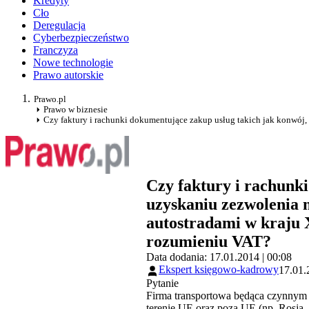
Kredyty
Cło
Deregulacja
Cyberbezpieczeństwo
Franczyza
Nowe technologie
Prawo autorskie
Prawo.pl
Prawo w biznesie
Czy faktury i rachunki dokumentujące zakup usług takich jak konwój, 
Czy faktury i rachunk
uzyskaniu zezwolenia n
autostradami w kraju 
rozumieniu VAT?
Data dodania: 17.01.2014 | 00:08
Ekspert księgowo-kadrowy
17.01.
Pytanie
Firma transportowa będąca czynnym p
terenie UE oraz poza UE (np. Rosja, 