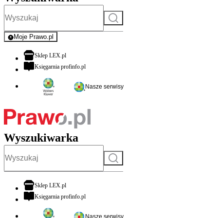
Szukaj
Moje Prawo.pl
- rejestracja i logowanie do serwisu
otwiera się w nowej karcie
Sklep LEX.pl
otwiera się w nowej karcie
Księgarnia profinfo.pl
Nasze serwisy
Wyszukiwarka
Szukaj
otwiera się w nowej karcie
Sklep LEX.pl
otwiera się w nowej karcie
Księgarnia profinfo.pl
Nasze serwisy