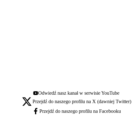
Odwiedź nasz kanał w serwisie YouTube
Youtube - otwiera się w nowej karcie
Przejdź do naszego profilu na X (dawniej Twitter)
X - otwiera się w nowej karcie
Przejdź do naszego profilu na Facebooku
Facebook - otwiera się w nowej karcie