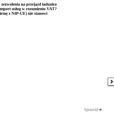
 zezwolenia na przejazd ładunku
ą import usług w rozumieniu VAT?
irmę z NIP-UE) nie stanowi
N
Sprawdź