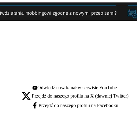
Odwiedź nasz kanał w serwisie YouTube
Youtube - otwiera się w nowej karcie
Przejdź do naszego profilu na X (dawniej Twitter)
X - otwiera się w nowej karcie
Przejdź do naszego profilu na Facebooku
Facebook - otwiera się w nowej karcie