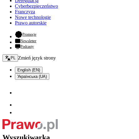
Deregulacja
Cyberbezpieczeństwo
Franczyza
Nowe technologie
Prawo autorskie
- otwiera się w nowej karcie
Promocje
Newsletter
Podcasty
Zmień język - bieżący:
Zmień język strony
PL
English (EN)
Українська (UA)
Wyszukiwarka