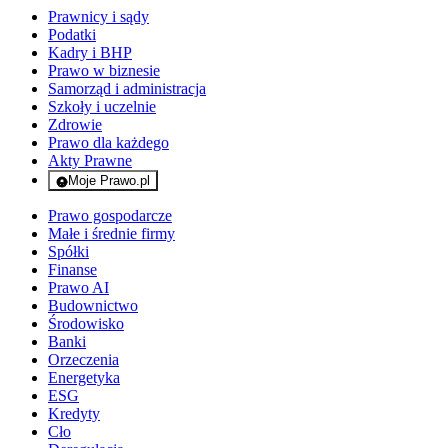
Prawnicy i sądy
Podatki
Kadry i BHP
Prawo w biznesie
Samorząd i administracja
Szkoły i uczelnie
Zdrowie
Prawo dla każdego
Akty Prawne
Moje Prawo.pl
- rejestracja i logowanie do serwisu
Prawo gospodarcze
Małe i średnie firmy
Spółki
Finanse
Prawo AI
Budownictwo
Środowisko
Banki
Orzeczenia
Energetyka
ESG
Kredyty
Cło