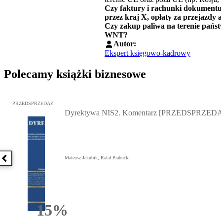
Czy faktury i rachunki dokumentu
przez kraj X, opłaty za przejazdy
Czy zakup paliwa na terenie pańs
WNT?
Autor:
Ekspert księgowo-kadrowy
Polecamy książki biznesowe
Przejdź do: Dyrektywa NIS2. Komentarz [PRZEDSPRZEDAŻ], Mateu
PRZEDSPRZEDAŻ
Dyrektywa NIS2. Komentarz [PRZEDSPRZED
Mateusz Jakubik, Rafał Prabucki
Poprzednia książka
15%
Rabatu