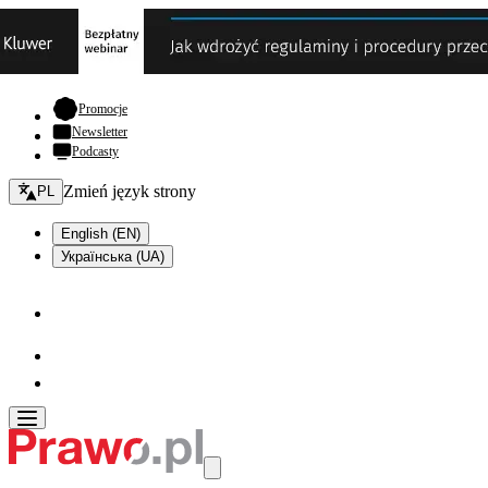
- otwiera się w nowej karcie
Promocje
Newsletter
Podcasty
Zmień język - bieżący:
Zmień język strony
PL
English (EN)
Українська (UA)