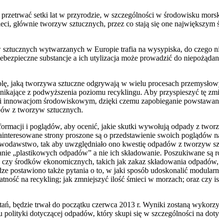
rzetrwać setki lat w przyrodzie, w szczególności w środowisku mor
mieci, głównie tworzyw sztucznych, przez co stają się one największ
ztucznych wytwarzanych w Europie trafia na wysypiska, do czego n
bezpieczne substancje a ich utylizacja może prowadzić do niepożądanyc
olę, jaką tworzywa sztuczne odgrywają w wielu procesach przemysłow
nikające z podwyższenia poziomu recyklingu. Aby przyspieszyć tę zmi
u i innowacjom środowiskowym, dzięki czemu zapobieganie powstawan
bów z tworzyw sztucznych.
informacji i poglądów, aby ocenić, jakie skutki wywołują odpady z twor
 Zainteresowane strony proszone są o przedstawienie swoich poglądów na
awodawstwo, tak aby uwzględniało ono kwestię odpadów z tworzyw sz
anie „plastikowych odpadów” a nie ich składowanie. Poszukiwane są r
 czy środków ekonomicznych, takich jak zakaz składowania odpadów,
dze postawiono także pytania o to, w jaki sposób udoskonalić modula
ność na recykling; jak zmniejszyć ilość śmieci w morzach; oraz czy i
ytań, będzie trwał do początku czerwca 2013 r. Wyniki zostaną wykorzy
u polityki dotyczącej odpadów, który skupi się w szczególności na do