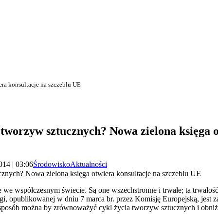
ra konsultacje na szczeblu UE
 tworzyw sztucznych? Nowa zielona księga o
014 | 03:06
Środowisko
Aktualności
cznych? Nowa zielona księga otwiera konsultacje na szczeblu UE
e współczesnym świecie. Są one wszechstronne i trwałe; ta trwałość
ięgi, opublikowanej w dniu 7 marca br. przez Komisję Europejską, jest 
i sposób można by zrównoważyć cykl życia tworzyw sztucznych i obn