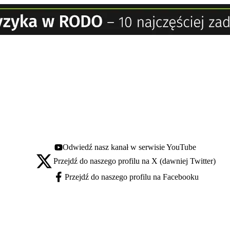
Odwiedź nasz kanał w serwisie YouTube
Youtube - otwiera się w nowej karcie
Przejdź do naszego profilu na X (dawniej Twitter)
X - otwiera się w nowej karcie
Przejdź do naszego profilu na Facebooku
Facebook - otwiera się w nowej karcie