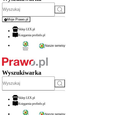
Szukaj
Moje Prawo.pl
- rejestracja i logowanie do serwisu
otwiera się w nowej karcie
Sklep LEX.pl
otwiera się w nowej karcie
Księgarnia profinfo.pl
Nasze serwisy
Wyszukiwarka
Szukaj
otwiera się w nowej karcie
Sklep LEX.pl
otwiera się w nowej karcie
Księgarnia profinfo.pl
Nasze serwisy