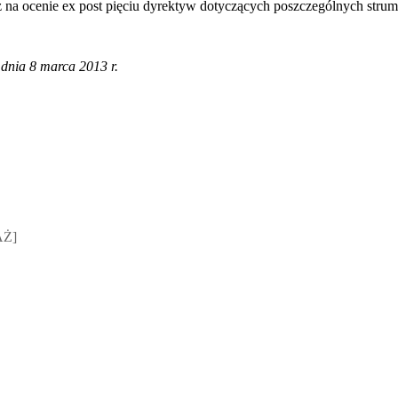
 na ocenie ex post pięciu dyrektyw dotyczących poszczególnych stru
z dnia 8 marca 2013 r.
sz Jakubik, Rafał Prabucki - otwiera się w nowym oknie
AŻ]