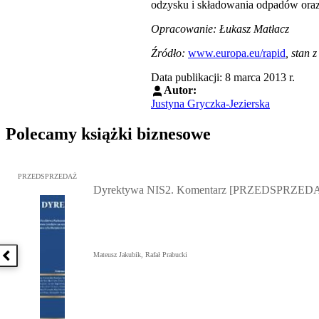
odzysku i składowania odpadów oraz
Opracowanie: Łukasz Matłacz
Źródło:
www.europa.eu/rapid
, stan 
Data publikacji: 8 marca 2013 r.
Autor:
Justyna Gryczka-Jezierska
Polecamy książki biznesowe
Przejdź do: Dyrektywa NIS2. Komentarz [PRZEDSPRZEDAŻ], Mateu
PRZEDSPRZEDAŻ
Dyrektywa NIS2. Komentarz [PRZEDSPRZED
Mateusz Jakubik, Rafał Prabucki
Poprzednia książka