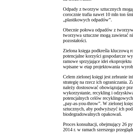
Odpady z tworzyw sztucznych mogą p
corocznie trafia nawet 10 mln ton ś
„plastikowych odpadów”.
Obecnie połowa odpadów z tworzyw s
tworzywa sztuczne mogą zawierać nie
pozostałości.
Zielona księga podkreśla kluczową r
potencjalne korzyści gospodarcze wy
ramowe sprzyjające idei ekoprojekt
wpisane w etap projektowania wyro
Celem zielonej księgi jest zebranie 
strategię na rzecz ich ograniczania.
należy dostosować obowiązujące pr
wykorzystanie, recykling i odzyskiw
potencjalnych celów recyklingowych
„pay-as-you-throw”. W zielonej księ
sztucznych, aby podwyższyć ich podat
biodegradowalnych opakowań.
Proces konsultacji, obejmujący 26 p
2014 r. w ramach szerszego przegląd