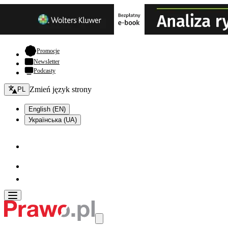
- otwiera się w nowej karcie
Promocje
Newsletter
Podcasty
Zmień język - bieżący:
Zmień język strony
PL
English (EN)
Українська (UA)