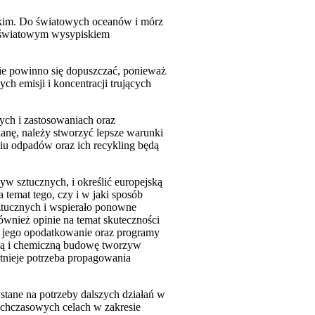
skim. Do światowych oceanów i mórz
ym światowym wysypiskiem
ie powinno się dopuszczać, ponieważ
h emisji i koncentracji trujących
ych i zastosowaniach oraz
anę, należy stworzyć lepsze warunki
iu odpadów oraz ich recykling będą
zyw sztucznych, i określić europejską
 temat tego, czy i w jaki sposób
tucznych i wspierało ponowne
ównież opinie na temat skuteczności
 jego opodatkowanie oraz programy
rną i chemiczną budowę tworzyw
stnieje potrzeba propagowania
stane na potrzeby dalszych działań w
tychczasowych celach w zakresie