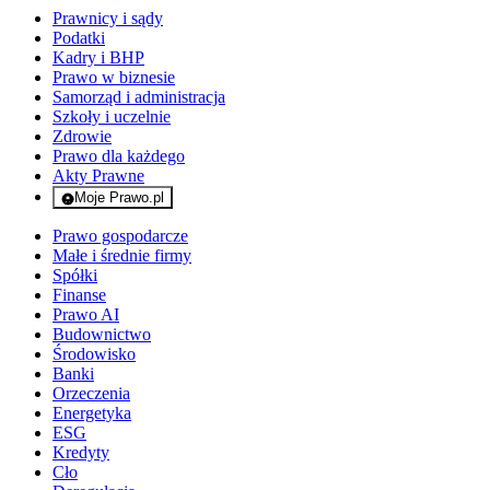
Prawnicy i sądy
Podatki
Kadry i BHP
Prawo w biznesie
Samorząd i administracja
Szkoły i uczelnie
Zdrowie
Prawo dla każdego
Akty Prawne
Moje Prawo.pl
- rejestracja i logowanie do serwisu
Prawo gospodarcze
Małe i średnie firmy
Spółki
Finanse
Prawo AI
Budownictwo
Środowisko
Banki
Orzeczenia
Energetyka
ESG
Kredyty
Cło