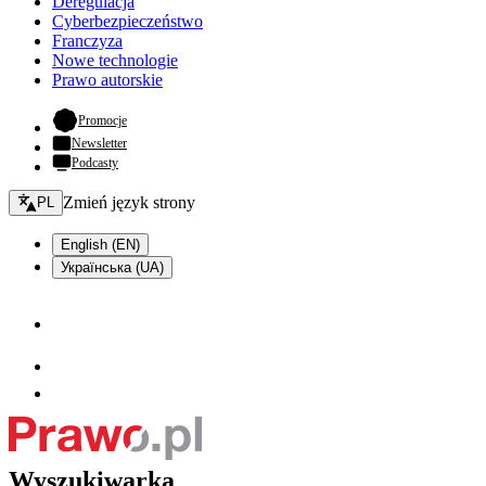
Deregulacja
Cyberbezpieczeństwo
Franczyza
Nowe technologie
Prawo autorskie
- otwiera się w nowej karcie
Promocje
Newsletter
Podcasty
Zmień język - bieżący:
Zmień język strony
PL
English (EN)
Українська (UA)
Wyszukiwarka