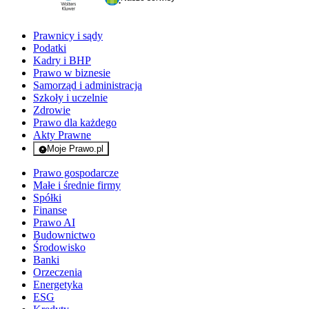
Prawnicy i sądy
Podatki
Kadry i BHP
Prawo w biznesie
Samorząd i administracja
Szkoły i uczelnie
Zdrowie
Prawo dla każdego
Akty Prawne
Moje Prawo.pl
- rejestracja i logowanie do serwisu
Prawo gospodarcze
Małe i średnie firmy
Spółki
Finanse
Prawo AI
Budownictwo
Środowisko
Banki
Orzeczenia
Energetyka
ESG