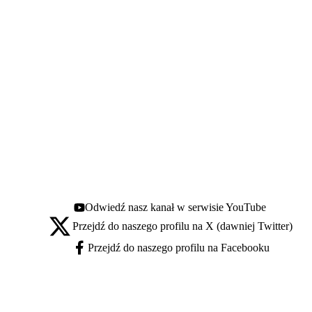
Odwiedź nasz kanał w serwisie YouTube
Youtube - otwiera się w nowej karcie
Przejdź do naszego profilu na X (dawniej Twitter)
X - otwiera się w nowej karcie
Przejdź do naszego profilu na Facebooku
Facebook - otwiera się w nowej karcie