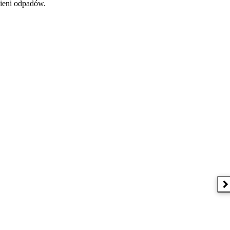
mieni odpadów.
N