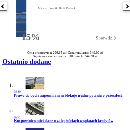
Poprzednia książka
N
Mateusz Jakubik, Rafał Prabucki
15%
Sprawdź
Rabatu
Cena promocyjna: 296,65 zł |
Cena regularna: 349,00 zł
Najniższa cena w ostatnich 30 dniach: 244,30 zł
Ostatnio dodane
05:30
Przejdź do artykułu:
Prawo do bycia zapomnianym blokuje trudne pytania o przeszłość
05:04
Przejdź do artykułu:
Kto powinien mieć dane o zaległościach w spłatach kredytów