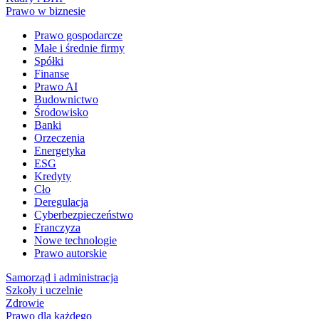
Prawo w biznesie
Prawo gospodarcze
Małe i średnie firmy
Spółki
Finanse
Prawo AI
Budownictwo
Środowisko
Banki
Orzeczenia
Energetyka
ESG
Kredyty
Cło
Deregulacja
Cyberbezpieczeństwo
Franczyza
Nowe technologie
Prawo autorskie
Samorząd i administracja
Szkoły i uczelnie
Zdrowie
Prawo dla każdego