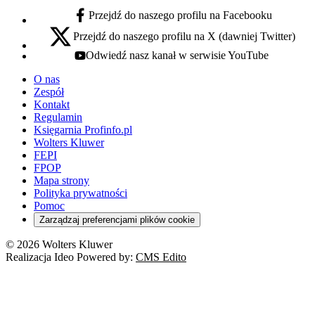
Przejdź do naszego profilu na Facebooku
facebook - otwiera się w nowej karcie
Przejdź do naszego profilu na X (dawniej Twitter)
x - otwiera się w nowej karcie
Odwiedź nasz kanał w serwisie YouTube
youtube - otwiera się w nowej karcie
O nas
Zespół
Kontakt
Regulamin
Księgarnia Profinfo.pl
Wolters Kluwer
FEPI
FPOP
Mapa strony
Polityka prywatności
Pomoc
Zarządzaj preferencjami plików cookie
© 2026 Wolters Kluwer
Realizacja Ideo Powered by:
CMS Edito