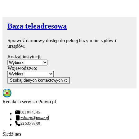
Baza teleadresowa
Sprawdź darmowy dostęp do pełnej bazy m.in. sądów i
urzędów.
Rodzaj instytucji:
Województwo:
Szukaj danych kontaktowych
Redakcja serwisu Prawo.pl
801 04 45 45
Numer telefonu:
redakcja@prawo.pl
Adres email:
22 535 88 00
Numer telefonu:
Śledź nas