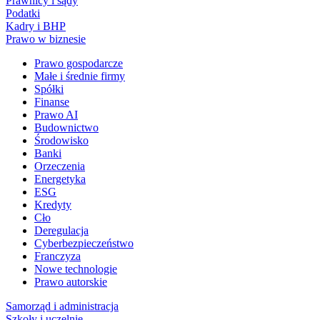
Prawnicy i sądy
Podatki
Kadry i BHP
Prawo w biznesie
Prawo gospodarcze
Małe i średnie firmy
Spółki
Finanse
Prawo AI
Budownictwo
Środowisko
Banki
Orzeczenia
Energetyka
ESG
Kredyty
Cło
Deregulacja
Cyberbezpieczeństwo
Franczyza
Nowe technologie
Prawo autorskie
Samorząd i administracja
Szkoły i uczelnie