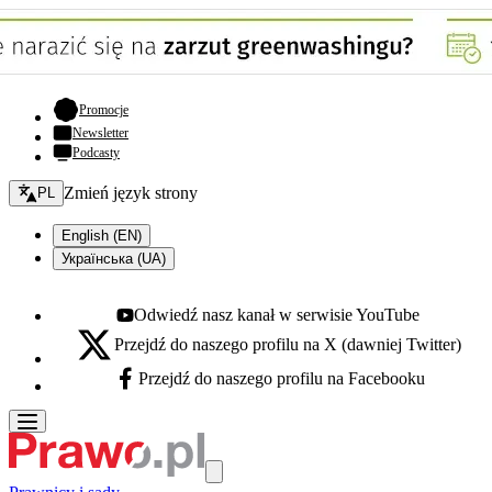
- otwiera się w nowej karcie
Promocje
Newsletter
Podcasty
Zmień język - bieżący:
Zmień język strony
PL
English (EN)
Українська (UA)
Odwiedź nasz kanał w serwisie YouTube
Youtube - otwiera się w nowej karcie
Przejdź do naszego profilu na X (dawniej Twitter)
X - otwiera się w nowej karcie
Przejdź do naszego profilu na Facebooku
Facebook - otwiera się w nowej karcie