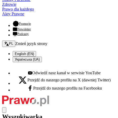
Zdrowie
Prawo dla każdego
Akty Prawne
- otwiera się w nowej karcie
Promocje
Newsletter
Podcasty
Zmień język - bieżący:
Zmień język strony
PL
English (EN)
Українська (UA)
Odwiedź nasz kanał w serwisie YouTube
Youtube - otwiera się w nowej karcie
Przejdź do naszego profilu na X (dawniej Twitter)
X - otwiera się w nowej karcie
Przejdź do naszego profilu na Facebooku
Facebook - otwiera się w nowej karcie
Wyszukiwarka