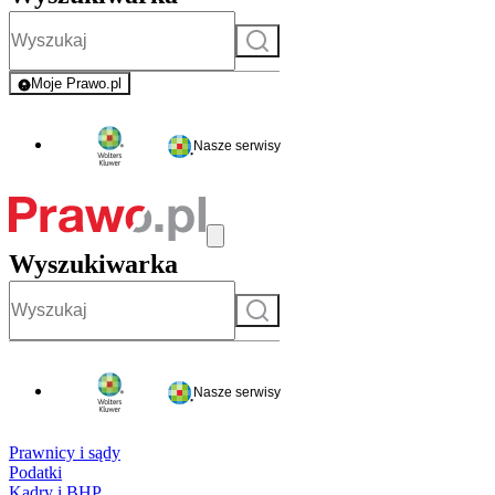
Szukaj
Moje Prawo.pl
- rejestracja i logowanie do serwisu
Nasze serwisy
Wyszukiwarka
Szukaj
Nasze serwisy
Prawnicy i sądy
Podatki
Kadry i BHP