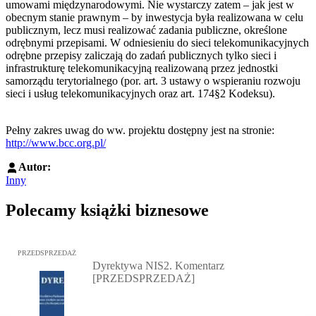
umowami międzynarodowymi. Nie wystarczy zatem – jak jest w
obecnym stanie prawnym – by inwestycja była realizowana w celu
publicznym, lecz musi realizować zadania publiczne, określone
odrębnymi przepisami. W odniesieniu do sieci telekomunikacyjnych
odrębne przepisy zaliczają do zadań publicznych tylko sieci i
infrastrukturę telekomunikacyjną realizowaną przez jednostki
samorządu terytorialnego (por. art. 3 ustawy o wspieraniu rozwoju
sieci i usług telekomunikacyjnych oraz art. 174§2 Kodeksu).
Pełny zakres uwag do ww. projektu dostępny jest na stronie:
http://www.bcc.org.pl/
Autor:
Inny
Polecamy książki biznesowe
Przejdź do: Dyrektywa NIS2. Komentarz [PRZEDSPRZEDAŻ], Mateu
PRZEDSPRZEDAŻ
Dyrektywa NIS2. Komentarz
[PRZEDSPRZEDAŻ]