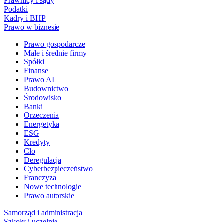
Prawnicy i sądy
Podatki
Kadry i BHP
Prawo w biznesie
Prawo gospodarcze
Małe i średnie firmy
Spółki
Finanse
Prawo AI
Budownictwo
Środowisko
Banki
Orzeczenia
Energetyka
ESG
Kredyty
Cło
Deregulacja
Cyberbezpieczeństwo
Franczyza
Nowe technologie
Prawo autorskie
Samorząd i administracja
Szkoły i uczelnie