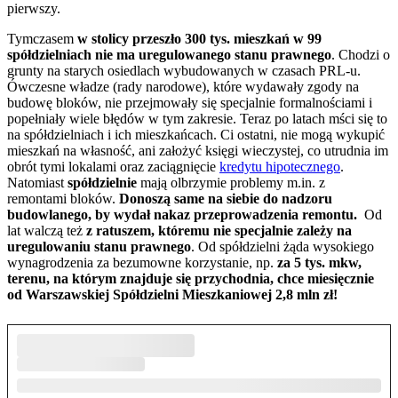
pierwszy.
Tymczasem
w stolicy
przeszło 300 tys. mieszkań w 99
spółdzielniach nie ma uregulowanego stanu prawnego
. Chodzi o
grunty na starych osiedlach wybudowanych w czasach PRL-u.
Ówczesne władze (rady narodowe), które wydawały zgody na
budowę bloków, nie przejmowały się specjalnie formalnościami i
popełniały wiele błędów w tym zakresie. Teraz po latach mści się to
na spółdzielniach i ich mieszkańcach. Ci ostatni, nie mogą wykupić
mieszkań na własność, ani założyć księgi wieczystej, co utrudnia im
obrót tymi lokalami oraz zaciągnięcie
kredytu hipotecznego
.
Natomiast
spółdzielnie
mają olbrzymie problemy m.in. z
remontami bloków.
Donoszą same na siebie do nadzoru
budowlanego, by wydał nakaz przeprowadzenia remontu.
Od
lat walczą też
z ratuszem, któremu nie specjalnie zależy na
uregulowaniu stanu prawnego
. Od spółdzielni żąda wysokiego
wynagrodzenia za bezumowne korzystanie, np.
za 5 tys. mkw,
terenu, na którym znajduje się przychodnia, chce miesięcznie
od Warszawskiej Spółdzielni Mieszkaniowej 2,8 mln zł!