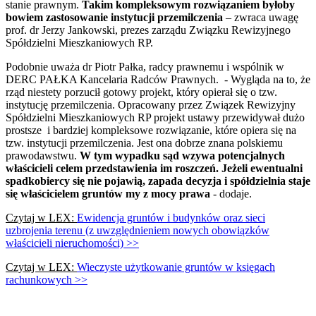
stanie prawnym.
Takim kompleksowym rozwiązaniem byłoby
bowiem zastosowanie instytucji przemilczenia
– zwraca uwagę
prof. dr Jerzy Jankowski, prezes zarządu Związku Rewizyjnego
Spółdzielni Mieszkaniowych RP.
Podobnie uważa dr Piotr Pałka, radcy prawnemu i wspólnik w
DERC PAŁKA Kancelaria Radców Prawnych. - Wygląda na to, że
rząd niestety porzucił gotowy projekt, który opierał się o tzw.
instytucję przemilczenia. Opracowany przez Związek Rewizyjny
Spółdzielni Mieszkaniowych RP projekt ustawy przewidywał dużo
prostsze i bardziej kompleksowe rozwiązanie, które opiera się na
tzw. instytucji przemilczenia. Jest ona dobrze znana polskiemu
prawodawstwu.
W tym wypadku sąd wzywa potencjalnych
właścicieli celem przedstawienia im roszczeń. Jeżeli ewentualni
spadkobiercy się nie pojawią, zapada decyzja i spółdzielnia staje
się właścicielem gruntów my z mocy prawa
- dodaje.
Czytaj w LEX:
Ewidencja gruntów i budynków oraz sieci
uzbrojenia terenu (z uwzględnieniem nowych obowiązków
właścicieli nieruchomości) >>
Czytaj w LEX:
Wieczyste użytkowanie gruntów w księgach
rachunkowych >>