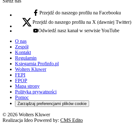
Śledź nas
Przejdź do naszego profilu na Facebooku
facebook - otwiera się w nowej karcie
Przejdź do naszego profilu na X (dawniej Twitter)
x - otwiera się w nowej karcie
Odwiedź nasz kanał w serwisie YouTube
youtube - otwiera się w nowej karcie
O nas
Zespół
Kontakt
Regulamin
Księgarnia Profinfo.pl
Wolters Kluwer
FEPI
FPOP
Mapa strony
Polityka prywatności
Pomoc
Zarządzaj preferencjami plików cookie
© 2026 Wolters Kluwer
Realizacja Ideo Powered by:
CMS Edito