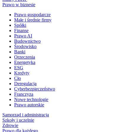
Prawo w biznesie
Prawo gospodarcze
Małe i średnie firmy
Spółki
Finanse
Prawo AI
Budownictwo
Środowisko
Banki
Orzeczenia
Energetyka
ESG
Kredyty
Cło
Deregulacja
Cyberbezpieczeństwo
Franczyza
Nowe technologie
Prawo autorskie
Samorząd i administracja
Szkoły i uczelnie
Zdrowie
Prawo dla każdego