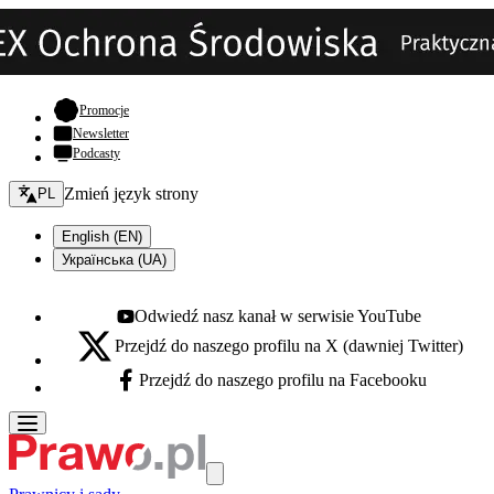
- otwiera się w nowej karcie
Promocje
Newsletter
Podcasty
Zmień język - bieżący:
Zmień język strony
PL
English (EN)
Українська (UA)
Odwiedź nasz kanał w serwisie YouTube
Youtube - otwiera się w nowej karcie
Przejdź do naszego profilu na X (dawniej Twitter)
X - otwiera się w nowej karcie
Przejdź do naszego profilu na Facebooku
Facebook - otwiera się w nowej karcie