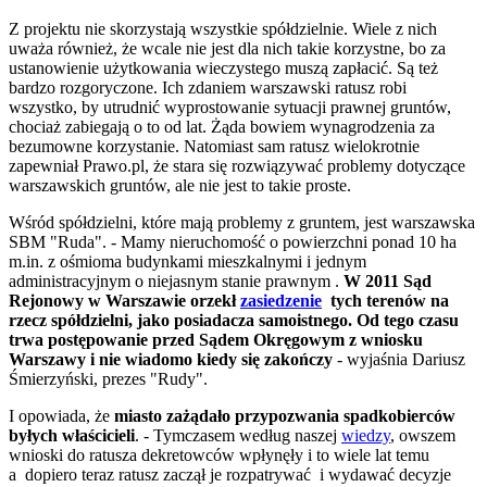
Z projektu nie skorzystają wszystkie spółdzielnie. Wiele z nich
uważa również, że wcale nie jest dla nich takie korzystne, bo za
ustanowienie użytkowania wieczystego muszą zapłacić. Są też
bardzo rozgoryczone. Ich zdaniem warszawski ratusz robi
wszystko, by utrudnić wyprostowanie sytuacji prawnej gruntów,
chociaż zabiegają o to od lat. Żąda bowiem wynagrodzenia za
bezumowne korzystanie. Natomiast sam ratusz wielokrotnie
zapewniał Prawo.pl, że stara się rozwiązywać problemy dotyczące
warszawskich gruntów, ale nie jest to takie proste.
Wśród spółdzielni, które mają problemy z gruntem, jest warszawska
SBM "Ruda". - Mamy nieruchomość o powierzchni ponad 10 ha
m.in. z ośmioma budynkami mieszkalnymi i jednym
administracyjnym o niejasnym stanie prawnym .
W 2011 Sąd
Rejonowy w Warszawie orzekł
zasiedzenie
tych terenów na
rzecz spółdzielni, jako posiadacza samoistnego. Od tego czasu
trwa postępowanie przed Sądem Okręgowym z wniosku
Warszawy i nie wiadomo kiedy się zakończy
-
wyjaśnia Dariusz
Śmierzyński, prezes "Rudy".
I opowiada, że
miasto zażądało przypozwania spadkobierców
byłych właścicieli
. - Tymczasem według naszej
wiedzy
, owszem
wnioski do ratusza dekretowców wpłynęły i to wiele lat temu
a dopiero teraz ratusz zaczął je rozpatrywać i wydawać decyzje