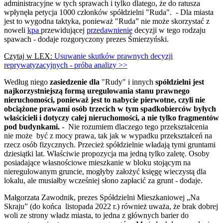
administracyjne w tych sprawach i tylko dlatego, że do ratusza
wpłynęła petycja 1000 członków spółdzielni "Ruda". - Dla miasta
jest to wygodna taktyka, ponieważ "Ruda” nie może skorzystać z
noweli
kpa
przewidującej
przedawnienie
decyzji w tego rodzaju
spawach - dodaje rozgoryczony prezes Śmierzyński.
Czytaj w LEX:
Usuwanie skutków prawnych decyzji
reprywatyzacyjnych - próba analizy >>
Według niego
zasiedzenie dla
"Rudy" i innych
spółdzielni jest
najkorzystniejszą formą uregulowania stanu prawnego
nieruchomości, ponieważ jest to nabycie pierwotne, czyli nie
obciążone prawami osób trzecich w tym spadkobierców byłych
właścicieli i dotyczy całej nieruchomości, a nie tylko fragmentów
pod budynkami.
- Nie rozumiem dlaczego tego przekształcenia
nie może być z mocy prawa, tak jak w wypadku przekształceń na
rzecz osób fizycznych. Przecież spółdzielnie władają tymi gruntami
dziesiątki lat.
Właściwie propozycja ma jedną tylko zaletę. Osoby
posiadające własnościowe mieszkanie w bloku stojącym na
nieregulowanym gruncie, mogłyby założyć księgę wieczystą dla
lokalu, ale musiałby wcześniej słono zapłacić za grunt - dodaje.
Małgorzata Zawodnik, prezes Spółdzielni Mieszkaniowej „Na
Skraju” (do końca listopada 2022 r.) również uważa, że brak dobrej
woli ze strony władz miasta, to jedna z głównych barier do