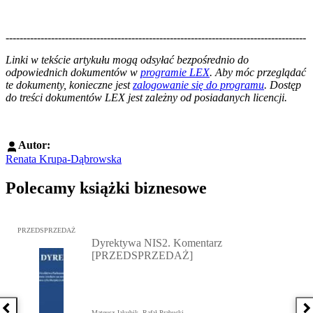
--------------------------------------------------------------------------------------
--------------------------------------------------------
Linki w tekście artykułu mogą odsyłać bezpośrednio do
odpowiednich dokumentów w
programie LEX
. Aby móc przeglądać
te dokumenty, konieczne jest
zalogowanie się do programu
. Dostęp
do treści dokumentów LEX jest zależny od posiadanych licencji.
Autor:
Renata Krupa-Dąbrowska
Polecamy książki biznesowe
Przejdź do: Dyrektywa NIS2. Komentarz [PRZEDSPRZEDAŻ], Mateu
PRZEDSPRZEDAŻ
Dyrektywa NIS2. Komentarz
[PRZEDSPRZEDAŻ]
Poprzednia książka
N
Mateusz Jakubik, Rafał Prabucki