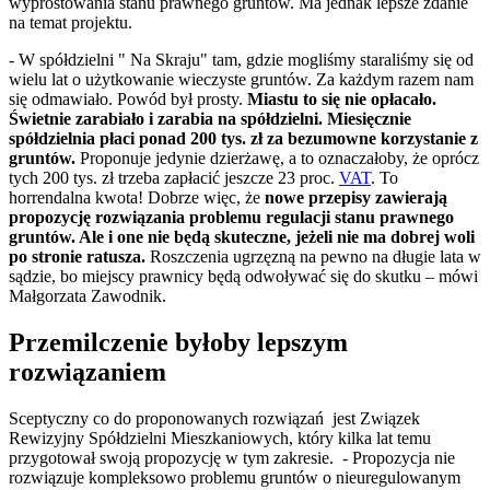
wyprostowania stanu prawnego gruntów. Ma jednak lepsze zdanie
na temat projektu.
- W spółdzielni " Na Skraju" tam, gdzie mogliśmy staraliśmy się od
wielu lat o użytkowanie wieczyste gruntów. Za każdym razem nam
się odmawiało. Powód był prosty.
Miastu to się nie opłacało.
Świetnie zarabiało i zarabia na spółdzielni. Miesięcznie
spółdzielnia płaci ponad 200 tys. zł za bezumowne korzystanie z
gruntów.
Proponuje jedynie dzierżawę, a to oznaczałoby, że oprócz
tych 200 tys. zł trzeba zapłacić jeszcze 23 proc.
VAT
. To
horrendalna kwota! Dobrze więc, że
nowe przepisy zawierają
propozycję rozwiązania problemu regulacji stanu prawnego
gruntów. Ale i one nie będą skuteczne, jeżeli nie ma dobrej woli
po stronie ratusza.
Roszczenia ugrzęzną na pewno na długie lata w
sądzie, bo miejscy prawnicy będą odwoływać się do skutku – mówi
Małgorzata Zawodnik.
Przemilczenie byłoby lepszym
rozwiązaniem
Sceptyczny co do proponowanych rozwiązań jest Związek
Rewizyjny Spółdzielni Mieszkaniowych, który kilka lat temu
przygotował swoją propozycję w tym zakresie. - Propozycja nie
rozwiązuje kompleksowo problemu gruntów o nieuregulowanym