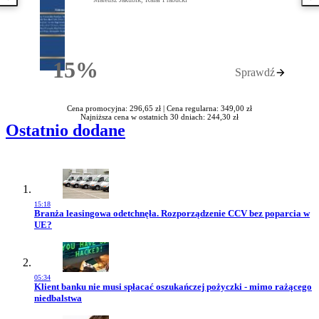
15%
Sprawdź
Rabatu
Cena promocyjna: 296,65 zł |
Cena regularna: 349,00 zł
Najniższa cena w ostatnich 30 dniach: 244,30 zł
Ostatnio dodane
15:18
Przejdź do artykułu:
Branża leasingowa odetchnęła. Rozporządzenie CCV bez poparcia w
UE?
05:34
Przejdź do artykułu:
Klient banku nie musi spłacać oszukańczej pożyczki - mimo rażącego
niedbalstwa