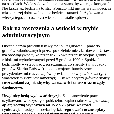
na osiedlach. Wiele spółdzielni nie ma szans, by z niego skorzystać.
Nie każdą też będzie na to stać. Ponadto nikt nie ma wątpliwości, że
miasto raczej dobrowolnie nie będzie ustanawiać użytkowania
wieczystego, a to oznacza wieloletnie batalie sądowe.
Rok na roszczenia a wnioski w trybie
administracyjnym
Obecna nazwa projektu ustawy to: "o uregulowaniu praw do
gruntów zabudowanych przez spółdzielnie mieszkaniowe". Ustawa
ma obowiązywać tylko przez rok. Nowe przepisy obejmą grunty
z blokami wybudowanymi przed 5 grudnia 1990 r. Spółdzielnie
będą mogły występować z roszczeniami do starosty (w wypadku
gruntów Skarbu Państwa) albo do wójtów, burmistrzów,
prezydentów miasta, zarządów powiatu albo województwa (gdy
właścicielem ziemi jest samorząd). Ustawa dotyczy głównie stolicy
roszczeniami zajmie się więc warszawski ratusz oraz urzędy
dzielnicowe.
Urzędnicy będą wydawać decyzje.
Za ustanowienie prawa
użytkowania wieczystego spółdzielnia zapłaci ratuszowi
pierwszą
opłatę roczną wynoszącą od 15 do 25 proc. wartości
rynkowej,
a następnie
trzeba będzie regulować roczne opłaty