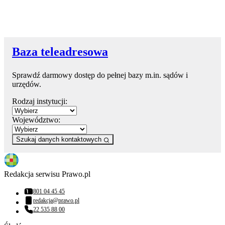
Baza teleadresowa
Sprawdź darmowy dostęp do pełnej bazy m.in. sądów i
urzędów.
Rodzaj instytucji:
Województwo:
Szukaj danych kontaktowych
Redakcja serwisu Prawo.pl
801 04 45 45
Numer telefonu:
redakcja@prawo.pl
Adres email:
22 535 88 00
Numer telefonu: