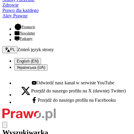
Zdrowie
Prawo dla każdego
Akty Prawne
- otwiera się w nowej karcie
Promocje
Newsletter
Podcasty
Zmień język - bieżący:
Zmień język strony
PL
English (EN)
Українська (UA)
Odwiedź nasz kanał w serwisie YouTube
Youtube - otwiera się w nowej karcie
Przejdź do naszego profilu na X (dawniej Twitter)
X - otwiera się w nowej karcie
Przejdź do naszego profilu na Facebooku
Facebook - otwiera się w nowej karcie
Wyszukiwarka