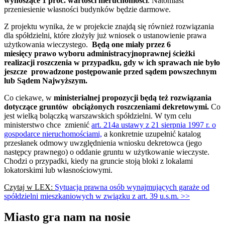
wynoszące 1 proc. wartości nieruchomości
. Natomiast
przeniesienie własności budynków będzie darmowe.
Z projektu wynika, że w projekcie znajdą się również rozwiązania
dla spółdzielni, które złożyły już wniosek o ustanowienie prawa
użytkowania wieczystego.
Będą one miały przez 6
miesięcy prawo wyboru administracyjnoprawnej ścieżki
realizacji roszczenia w przypadku, gdy w ich sprawach nie było
jeszcze prowadzone postępowanie przed sądem powszechnym
lub Sądem Najwyższym.
Co ciekawe, w
ministerialnej propozycji będą też rozwiązania
dotyczące gruntów obciążonych roszczeniami dekretowymi.
Co
jest wielką bolączką warszawskich spółdzielni. W tym celu
ministerstwo chce zmienić
art. 214a ustawy z 21 sierpnia 1997 r. o
gospodarce nieruchomościami,
a konkretnie uzupełnić katalog
przesłanek odmowy uwzględnienia wniosku dekretowca (jego
następcy prawnego) o oddanie gruntu w użytkowanie wieczyste.
Chodzi o przypadki, kiedy na gruncie stoją bloki z lokalami
lokatorskimi lub własnościowymi.
Czytaj w LEX:
Sytuacja prawna osób wynajmujących garaże od
spółdzielni mieszkaniowych w związku z art. 39 u.s.m. >>
Miasto gra nam na nosie