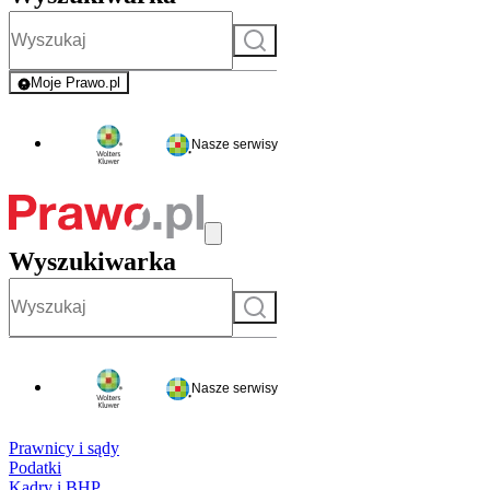
Szukaj
Moje Prawo.pl
- rejestracja i logowanie do serwisu
Nasze serwisy
Wyszukiwarka
Szukaj
Nasze serwisy
Prawnicy i sądy
Podatki
Kadry i BHP