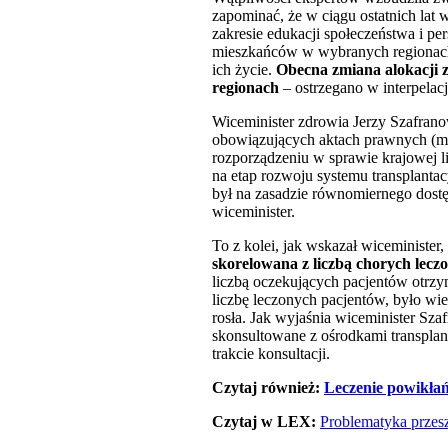
zapominać, że w ciągu ostatnich lat
zakresie edukacji społeczeństwa i p
mieszkańców w wybranych regionach. 
ich życie.
Obecna zmiana alokacji 
regionach
– ostrzegano w interpelacj
Wiceminister zdrowia Jerzy Szafrano
obowiązujących aktach prawnych (m.i
rozporządzeniu w sprawie krajowej l
na etap rozwoju systemu transplanta
był na zasadzie równomiernego dost
wiceminister.
To z kolei, jak wskazał wiceminister
skorelowana z liczbą chorych lecz
liczbą oczekujących pacjentów otrzy
liczbę leczonych pacjentów, było wie
rosła. Jak wyjaśnia wiceminister Sza
skonsultowane z ośrodkami transplan
trakcie konsultacji.
Czytaj również:
Leczenie powikła
Czytaj w LEX:
Problematyka przes