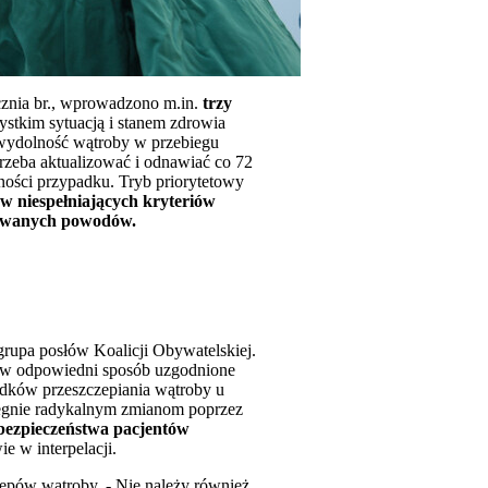
ycznia br., wprowadzono m.in.
trzy
ystkim sytuacją i stanem zdrowia
ewydolność wątroby w przebiegu
rzeba aktualizować i odnawiać co 72
ilności przypadku. Tryb priorytetowy
ów niespełniających kryteriów
ntowanych powodów.
 grupa posłów Koalicji Obywatelskiej.
y w odpowiedni sposób uzgodnione
rodków przeszczepiania wątroby u
ulegnie radykalnym zmianom poprzez
 bezpieczeństwa pacjentów
e w interpelacji.
zepów wątroby. - Nie należy również