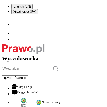
English (EN)
Українська (UA)
Wyszukiwarka
Szukaj
Moje Prawo.pl
- rejestracja i logowanie do serwisu
otwiera się w nowej karcie
Sklep LEX.pl
otwiera się w nowej karcie
Księgarnia profinfo.pl
Nasze serwisy