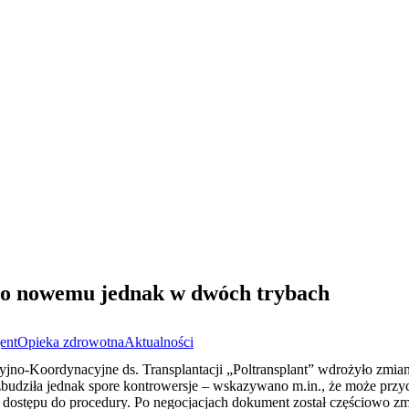
po nowemu jednak w dwóch trybach
ent
Opieka zdrowotna
Aktualności
yjno-Koordynacyjne ds. Transplantacji „Poltransplant” wdrożyło zmia
budziła jednak spore kontrowersje – wskazywano m.in., że może przyc
 dostępu do procedury. Po negocjacjach dokument został częściowo zm