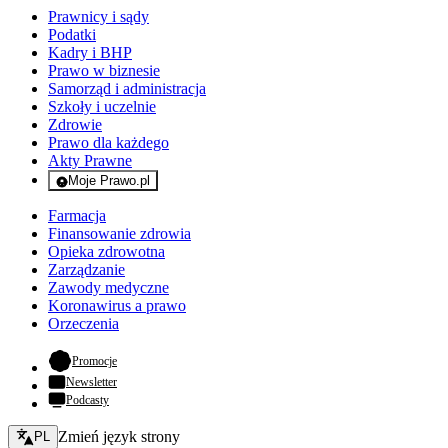
Prawnicy i sądy
Podatki
Kadry i BHP
Prawo w biznesie
Samorząd i administracja
Szkoły i uczelnie
Zdrowie
Prawo dla każdego
Akty Prawne
Moje Prawo.pl
- rejestracja i logowanie do serwisu
Farmacja
Finansowanie zdrowia
Opieka zdrowotna
Zarządzanie
Zawody medyczne
Koronawirus a prawo
Orzeczenia
- otwiera się w nowej karcie
Promocje
Newsletter
Podcasty
Zmień język - bieżący:
Zmień język strony
PL