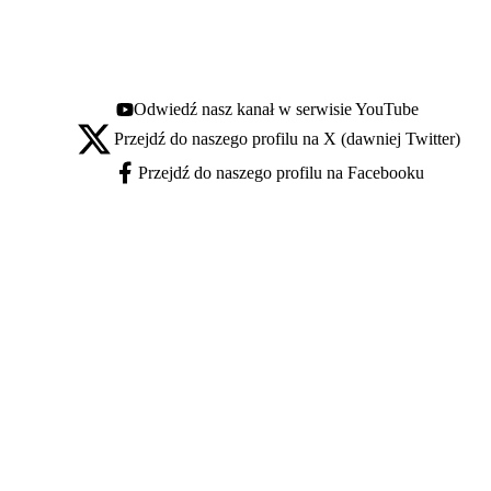
Odwiedź nasz kanał w serwisie YouTube
Youtube - otwiera się w nowej karcie
Przejdź do naszego profilu na X (dawniej Twitter)
X - otwiera się w nowej karcie
Przejdź do naszego profilu na Facebooku
Facebook - otwiera się w nowej karcie