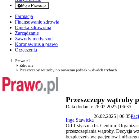
Moje Prawo.pl
- rejestracja i logowanie do serwisu
Farmacja
Finansowanie zdrowia
Opieka zdrowotna
Zarządzanie
Zawody medyczne
Koronawirus a prawo
Orzeczenia
Prawo.pl
Zdrowie
Przeszczepy wątroby po nowemu jednak w dwóch trybach
Przeszczepy wątroby 
Data dodania: 26.02.2025 | 06:35
26.02.2025 | 06:35
Pacj
Inga Stawicka
Od 1 stycznia br. Centrum Organizac
przeszczepiania wątroby. Decyzja wz
bezpieczeństwa pacjentów i niższego