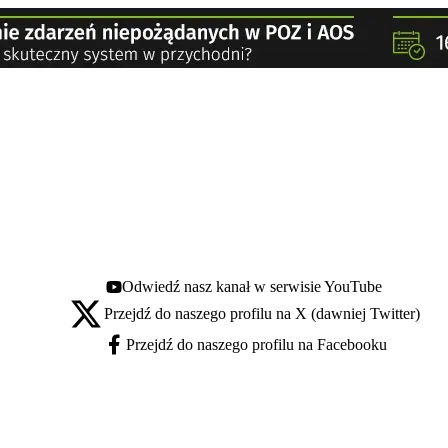
Odwiedź nasz kanał w serwisie YouTube
Youtube - otwiera się w nowej karcie
Przejdź do naszego profilu na X (dawniej Twitter)
X - otwiera się w nowej karcie
Przejdź do naszego profilu na Facebooku
Facebook - otwiera się w nowej karcie