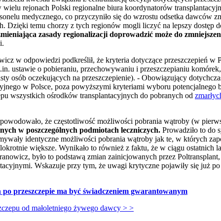
 w wielu rejonach Polski regionalne biura koordynatorów transplantac
ersonelu medycznego, co przyczyniło się do wzrostu odsetka dawców zm
Dzięki temu chorzy z tych regionów mogli liczyć na lepszy dostęp do 
zmieniająca zasady regionalizacji doprowadzić może do zmniejsze
i.
wicz w odpowiedzi podkreślił, że kryteria dotyczące przeszczepień w 
n. ustawie o pobieraniu, przechowywaniu i przeszczepianiu komórek,
isty osób oczekujących na przeszczepienie). - Obowiązujący dotychcza
cyjnego w Polsce, poza powyższymi kryteriami wyboru potencjalnego b
ępu wszystkich ośrodków transplantacyjnych do pobranych od
zmarły
, powodowało, że częstotliwość możliwości pobrania wątroby (w pierws
onych w poszczególnych podmiotach leczniczych.
Prowadziło to do sy
mywały identyczne możliwości pobrania wątroby jak te, w których za
lokrotnie większe. Wynikało to również z faktu, że w ciągu ostatnich l
franowicz, było to podstawą zmian zainicjowanych przez Poltransplant,
tacyjnymi. Wskazuje przy tym, że uwagi krytyczne pojawiły się już po
ń po przeszczepie ma być świadczeniem gwarantowanym
zczepu od małoletniego żywego dawcy > >