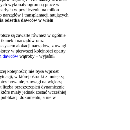
yjnych wykonały ogromną pracę w
arłych w przeliczeniu na milion
narządów i transplantacji ratujących
nia odsetka dawców w wielu
Polsce są zawarte również w ogólnie
 tkanek i narządów oraz
s system alokacji narządów, z uwagi
iorcy w pierwszej kolejności oparty
ch dawców
wątroby – wyjaśnił
zej kolejności)
nie była wprost
tuacji, w której ośrodki z mniejszą
potrzebowanie, z uwagi na większą
at liczba przeszczepień dynamicznie
 które miały jednak zostać wcześniej
 publikacji dokumentu, a nie w