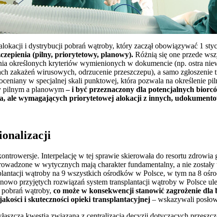
lokacji i dystrybucji pobrań wątroby, który zaczął obowiązywać 1 st
czepienia (pilny, priorytetowy, planowy).
Różnią się one przede wsz
enia określonych kryteriów wymienionych w dokumencie (np. ostra ni
ch zakażeń wirusowych, odrzucenie przeszczepu), a samo zgłoszenie t
e oceniany w specjalnej skali punktowej, która pozwala na określenie p
zy pilnym a planowym
– i być przeznaczony dla potencjalnych biorc
ia, ale wymagających priorytetowej alokacji z innych, udokume
onalizacji
ntrowersje. Interpelację w tej sprawie skierowała do resortu zdrowia
owadzone w wytycznych mają charakter fundamentalny, a nie został
splantacji wątroby na 9 wszystkich ośrodków w Polsce, w tym na 8 oś
 nowo przyjętych rozwiązań system transplantacji wątroby w Polsce 
i pobrań wątroby,
co może w konsekwencji stanowić zagrożenie dla
jakości i skuteczności opieki transplantacyjnej
– wskazywali posłowi
aszcza kwestia związana z centralizacją decyzji dotyczących przeszc