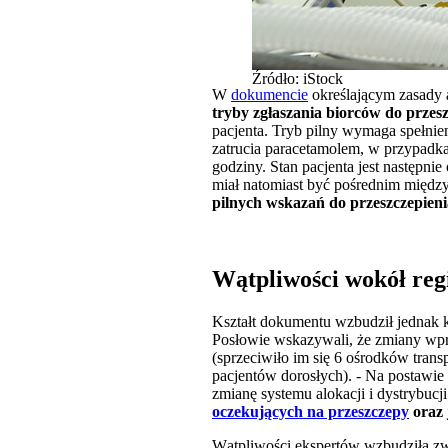
Źródło: iStock
W
dokumencie
określającym zasady a
tryby zgłaszania biorców do przesz
pacjenta. Tryb pilny wymaga spełni
zatrucia paracetamolem, w przypadka
godziny. Stan pacjenta jest następni
miał natomiast być pośrednim międ
pilnych wskazań do przeszczepien
Wątpliwości wokół regi
Kształt dokumentu wzbudził jednak ko
Posłowie wskazywali, że zmiany wpr
(sprzeciwiło im się 6 ośrodków tran
pacjentów dorosłych). - Na postawie
zmianę systemu alokacji i dystrybucj
oczekujących na przeszczepy
oraz 
Wątpliwości ekspertów wzbudziła zwł