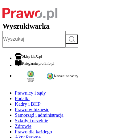
Wyszukiwarka
Szukaj
otwiera się w nowej karcie
Sklep LEX.pl
otwiera się w nowej karcie
Księgarnia profinfo.pl
Nasze serwisy
Prawnicy i sądy
Podatki
Kadry i BHP
Prawo w biznesie
Samorząd i administracja
Szkoły i uczelnie
Zdrowie
Prawo dla każdego
Akty Prawne