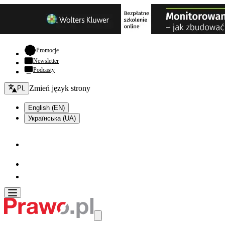
- otwiera się w nowej karcie
Promocje
Newsletter
Podcasty
Zmień język - bieżący:
Zmień język strony
PL
English (EN)
Українська (UA)