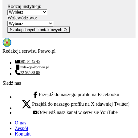
Rodzaj instytucji:
Województwo:
Szukaj danych kontaktowych
Redakcja serwisu Prawo.pl
801 04 45 45
Numer telefonu:
redakcja@prawo.pl
Adres email:
22 535 88 00
Numer telefonu:
Śledź nas
Przejdź do naszego profilu na Facebooku
facebook - otwiera się w nowej karcie
Przejdź do naszego profilu na X (dawniej Twitter)
x - otwiera się w nowej karcie
Odwiedź nasz kanał w serwisie YouTube
youtube - otwiera się w nowej karcie
O nas
Zespół
Kontakt