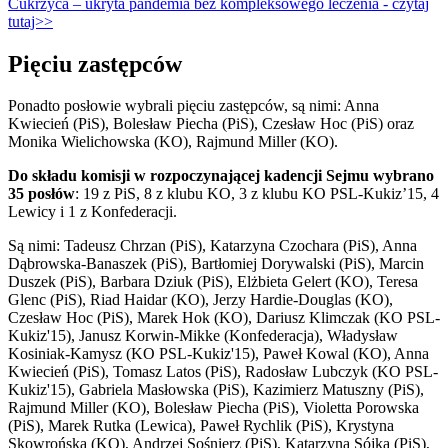
Cukrzyca – ukryta pandemia bez kompleksowego leczenia - czytaj
tutaj>>
Pięciu zastępców
Ponadto posłowie wybrali pięciu zastępców, są nimi: Anna
Kwiecień (PiS), Bolesław Piecha (PiS), Czesław Hoc (PiS) oraz
Monika Wielichowska (KO), Rajmund Miller (KO).
Do składu komisji w rozpoczynającej kadencji Sejmu wybrano
35 posłów
: 19 z PiS, 8 z klubu KO, 3 z klubu KO PSL-Kukiz’15, 4
Lewicy i 1 z Konfederacji.
Są nimi: Tadeusz Chrzan (PiS), Katarzyna Czochara (PiS), Anna
Dąbrowska-Banaszek (PiS), Bartłomiej Dorywalski (PiS), Marcin
Duszek (PiS), Barbara Dziuk (PiS), Elżbieta Gelert (KO), Teresa
Glenc (PiS), Riad Haidar (KO), Jerzy Hardie-Douglas (KO),
Czesław Hoc (PiS), Marek Hok (KO), Dariusz Klimczak (KO PSL-
Kukiz'15), Janusz Korwin-Mikke (Konfederacja), Władysław
Kosiniak-Kamysz (KO PSL-Kukiz'15), Paweł Kowal (KO), Anna
Kwiecień (PiS), Tomasz Latos (PiS), Radosław Lubczyk (KO PSL-
Kukiz'15), Gabriela Masłowska (PiS), Kazimierz Matuszny (PiS),
Rajmund Miller (KO), Bolesław Piecha (PiS), Violetta Porowska
(PiS), Marek Rutka (Lewica), Paweł Rychlik (PiS), Krystyna
Skowrońska (KO), Andrzej Sośnierz (PiS), Katarzyna Sójka (PiS),