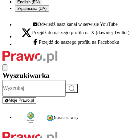
English (EN)
Українська (UA)
Odwiedź nasz kanał w serwisie YouTube
Youtube - otwiera się w nowej karcie
Przejdź do naszego profilu na X (dawniej Twitter)
X - otwiera się w nowej karcie
Przejdź do naszego profilu na Facebooku
Facebook - otwiera się w nowej karcie
Wyszukiwarka
Szukaj
Moje Prawo.pl
- rejestracja i logowanie do serwisu
Nasze serwisy