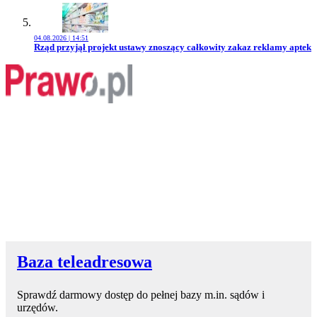
04.08.2026 | 14:51
Przejdź do artykułu:
Rząd przyjął projekt ustawy znoszący całkowity zakaz reklamy aptek
Baza teleadresowa
Sprawdź darmowy dostęp do pełnej bazy m.in. sądów i
urzędów.