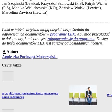
Jan Szopiński (Lewica), Krzysztof Szulowski (PiS), Patryk Wicher
(PiS), Monika Wielichowska (KO), Zdzisław Wolski (Lewica),
Marcelina Zawisza (Lewica)
--------------------------------------------------------------------------------------
--------------------------------------------------------
Linki w tekście artykułu mogą odsyłać bezpośrednio do
odpowiednich dokumentów w
programie LEX
. Aby móc przeglądać
te dokumenty, konieczne jest
zalogowanie się do programu
. Dostęp
do treści dokumentów LEX jest zależny od posiadanych licencji.
Autor:
Agnieszka Pochrzęst-Motyczyńska
Czytaj także
Poprzedni slide
ź do artykułu:
lus, czyli 1 proc. pacjentów koordynowanych
Prze
W we
 lekarza rodzinnego
Kolejny slide