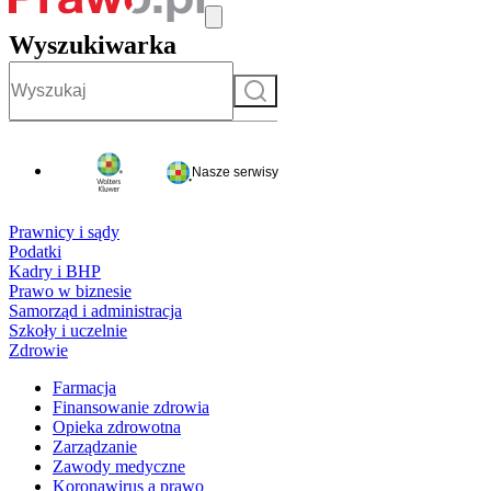
Wyszukiwarka
Szukaj
Nasze serwisy
Prawnicy i sądy
Podatki
Kadry i BHP
Prawo w biznesie
Samorząd i administracja
Szkoły i uczelnie
Zdrowie
Farmacja
Finansowanie zdrowia
Opieka zdrowotna
Zarządzanie
Zawody medyczne
Koronawirus a prawo