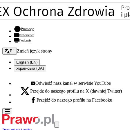
- otwiera się w nowej karcie
Promocje
Newsletter
Podcasty
Zmień język - bieżący:
Zmień język strony
PL
English (EN)
Українська (UA)
Odwiedź nasz kanał w serwisie YouTube
Youtube - otwiera się w nowej karcie
Przejdź do naszego profilu na X (dawniej Twitter)
X - otwiera się w nowej karcie
Przejdź do naszego profilu na Facebooku
Facebook - otwiera się w nowej karcie