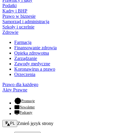
Prawnicy i sądy
Podatki
Kadry i BHP
Prawo w biznesie
Samorząd i administracja
Szkoły i uczelnie
Zdrowie
Farmacja
Finansowanie zdrowia
Opieka zdrowotna
Zarządzanie
Zawody medyczne
Koronawirus a prawo
Orzeczenia
Prawo dla każdego
Akty Prawne
- otwiera się w nowej karcie
Promocje
Newsletter
Podcasty
Zmień język - bieżący:
Zmień język strony
PL