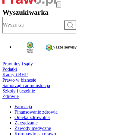
Wyszukiwarka
Szukaj
Nasze serwisy
Prawnicy i sądy
Podatki
Kadry i BHP
Prawo w biznesie
Samorząd i administracja
Szkoły i uczelnie
Zdrowie
Farmacja
Finansowanie zdrowia
Opieka zdrowotna
Zarządzanie
Zawody medyczne
Koronawirus a prawo