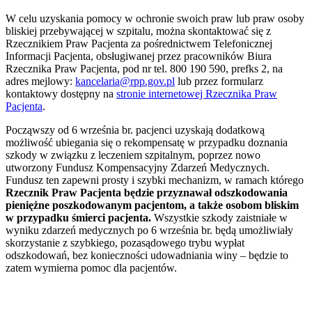
W celu uzyskania pomocy w ochronie swoich praw lub praw osoby
bliskiej przebywającej w szpitalu, można skontaktować się z
Rzecznikiem Praw Pacjenta za pośrednictwem Telefonicznej
Informacji Pacjenta, obsługiwanej przez pracowników Biura
Rzecznika Praw Pacjenta, pod nr tel. 800 190 590, prefks 2, na
adres mejlowy:
kancelaria@rpp.gov.pl
lub przez formularz
kontaktowy dostępny na
stronie internetowej Rzecznika Praw
Pacjenta
.
Począwszy od 6 września br. pacjenci uzyskają dodatkową
możliwość ubiegania się o rekompensatę w przypadku doznania
szkody w związku z leczeniem szpitalnym, poprzez nowo
utworzony Fundusz Kompensacyjny Zdarzeń Medycznych.
Fundusz ten zapewni prosty i szybki mechanizm, w ramach którego
Rzecznik Praw Pacjenta będzie przyznawał odszkodowania
pieniężne poszkodowanym pacjentom, a także osobom bliskim
w przypadku śmierci pacjenta.
Wszystkie szkody zaistniałe w
wyniku zdarzeń medycznych po 6 września br. będą umożliwiały
skorzystanie z szybkiego, pozasądowego trybu wypłat
odszkodowań, bez konieczności udowadniania winy – będzie to
zatem wymierna pomoc dla pacjentów.