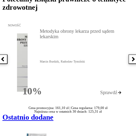
zdrowotnej
Przejdź do: Metodyka obrony lekarza przed sądem lekarskim, Marc
NOWOŚĆ
Metodyka obrony lekarza przed sądem
lekarskim
Poprzednia książka
N
Marcin Burdzik, Radosław Tymiński
10%
Sprawdź
Rabatu
Cena promocyjna: 161,10 zł |
Cena regularna: 179,00 zł
Najniższa cena w ostatnich 30 dniach: 125,31 zł
Ostatnio dodane