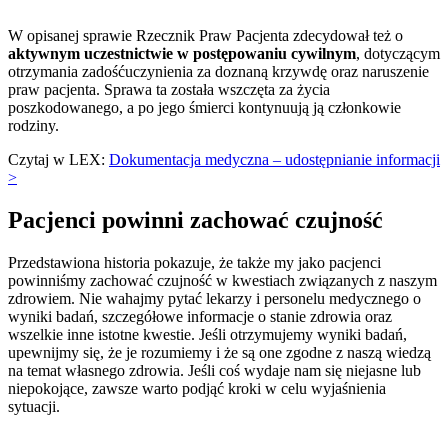
W opisanej sprawie Rzecznik Praw Pacjenta zdecydował też o
aktywnym uczestnictwie w postępowaniu cywilnym
, dotyczącym
otrzymania zadośćuczynienia za doznaną krzywdę oraz naruszenie
praw pacjenta. Sprawa ta została wszczęta za życia
poszkodowanego, a po jego śmierci kontynuują ją członkowie
rodziny.
Czytaj w LEX:
Dokumentacja medyczna – udostępnianie informacji
>
Pacjenci powinni zachować czujność
Przedstawiona historia pokazuje, że także my jako pacjenci
powinniśmy zachować czujność w kwestiach związanych z naszym
zdrowiem. Nie wahajmy pytać lekarzy i personelu medycznego o
wyniki badań, szczegółowe informacje o stanie zdrowia oraz
wszelkie inne istotne kwestie. Jeśli otrzymujemy wyniki badań,
upewnijmy się, że je rozumiemy i że są one zgodne z naszą wiedzą
na temat własnego zdrowia. Jeśli coś wydaje nam się niejasne lub
niepokojące, zawsze warto podjąć kroki w celu wyjaśnienia
sytuacji.