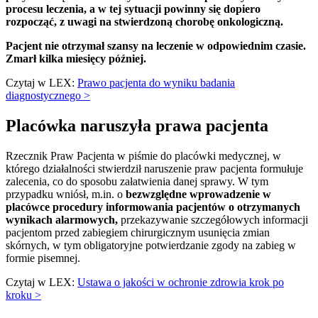
procesu leczenia, a w tej sytuacji powinny się dopiero
rozpocząć, z uwagi na stwierdzoną chorobę onkologiczną.
Pacjent nie otrzymał szansy na leczenie w odpowiednim czasie.
Zmarł kilka miesięcy później.
Czytaj w LEX:
Prawo pacjenta do wyniku badania
diagnostycznego >
Placówka naruszyła prawa pacjenta
Rzecznik Praw Pacjenta w piśmie do placówki medycznej, w
którego działalności stwierdził naruszenie praw pacjenta formułuje
zalecenia, co do sposobu załatwienia danej sprawy. W tym
przypadku wniósł, m.in. o
bezwzględne wprowadzenie w
placówce procedury informowania pacjentów o otrzymanych
wynikach alarmowych,
przekazywanie szczegółowych informacji
pacjentom przed zabiegiem chirurgicznym usunięcia zmian
skórnych, w tym obligatoryjne potwierdzanie zgody na zabieg w
formie pisemnej.
Czytaj w LEX:
Ustawa o jakości w ochronie zdrowia krok po
kroku >