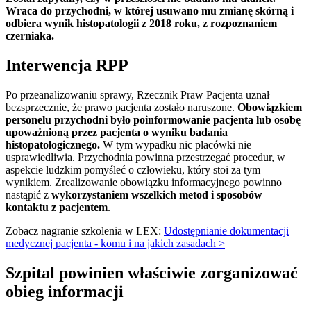
Wraca do przychodni, w której usuwano mu zmianę skórną i
odbiera wynik histopatologii z 2018 roku, z rozpoznaniem
czerniaka.
Interwencja RPP
Po przeanalizowaniu sprawy, Rzecznik Praw Pacjenta uznał
bezsprzecznie, że prawo pacjenta zostało naruszone.
Obowiązkiem
personelu przychodni było poinformowanie pacjenta lub osobę
upoważnioną przez pacjenta o wyniku badania
histopatologicznego.
W tym wypadku nic placówki nie
usprawiedliwia. Przychodnia powinna przestrzegać procedur, w
aspekcie ludzkim pomyśleć o człowieku, który stoi za tym
wynikiem. Zrealizowanie obowiązku informacyjnego powinno
nastąpić z
wykorzystaniem wszelkich metod i sposobów
kontaktu z pacjentem
.
Zobacz nagranie szkolenia w LEX:
Udostępnianie dokumentacji
medycznej pacjenta - komu i na jakich zasadach >
Szpital powinien właściwie zorganizować
obieg informacji