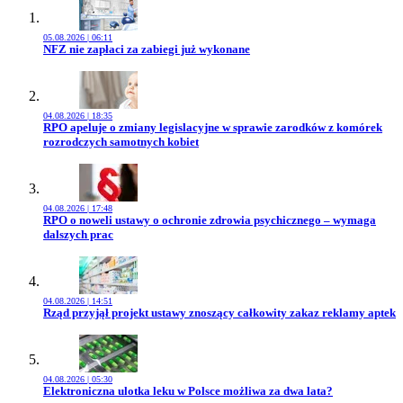
05.08.2026 | 06:11
Przejdź do artykułu:
NFZ nie zapłaci za zabiegi już wykonane
04.08.2026 | 18:35
Przejdź do artykułu:
RPO apeluje o zmiany legislacyjne w sprawie zarodków z komórek
rozrodczych samotnych kobiet
04.08.2026 | 17:48
Przejdź do artykułu:
RPO o noweli ustawy o ochronie zdrowia psychicznego – wymaga
dalszych prac
04.08.2026 | 14:51
Przejdź do artykułu:
Rząd przyjął projekt ustawy znoszący całkowity zakaz reklamy aptek
04.08.2026 | 05:30
Przejdź do artykułu:
Elektroniczna ulotka leku w Polsce możliwa za dwa lata?