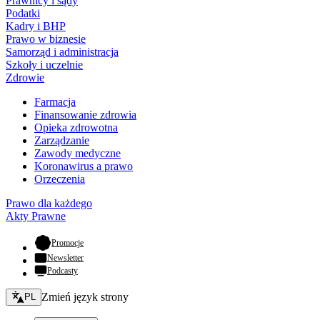
Prawnicy i sądy
Podatki
Kadry i BHP
Prawo w biznesie
Samorząd i administracja
Szkoły i uczelnie
Zdrowie
Farmacja
Finansowanie zdrowia
Opieka zdrowotna
Zarządzanie
Zawody medyczne
Koronawirus a prawo
Orzeczenia
Prawo dla każdego
Akty Prawne
- otwiera się w nowej karcie
Promocje
Newsletter
Podcasty
Zmień język - bieżący:
Zmień język strony
PL