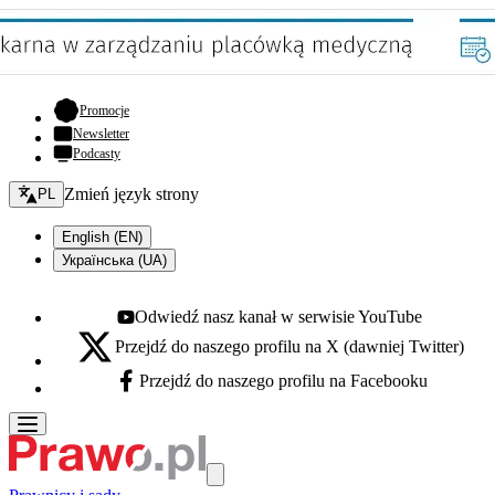
- otwiera się w nowej karcie
Promocje
Newsletter
Podcasty
Zmień język - bieżący:
Zmień język strony
PL
English (EN)
Українська (UA)
Odwiedź nasz kanał w serwisie YouTube
Youtube - otwiera się w nowej karcie
Przejdź do naszego profilu na X (dawniej Twitter)
X - otwiera się w nowej karcie
Przejdź do naszego profilu na Facebooku
Facebook - otwiera się w nowej karcie