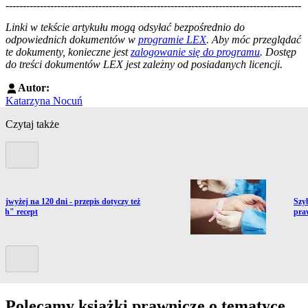
--------------------------------------------------------------------------------------
--------------------------------------------------------
Linki w tekście artykułu mogą odsyłać bezpośrednio do
odpowiednich dokumentów w
programie LEX
. Aby móc przeglądać
te dokumenty, konieczne jest
zalogowanie się do programu
. Dostęp
do treści dokumentów LEX jest zależny od posiadanych licencji.
Autor:
Katarzyna Nocuń
Czytaj także
Poprzedni slide
ź do artykułu:
Prze
ajwyżej na 120 dni - przepis dotyczy też
Szyb
ych" recept
pra
Kolejny slide
Polecamy książki prawnicze o tematyce