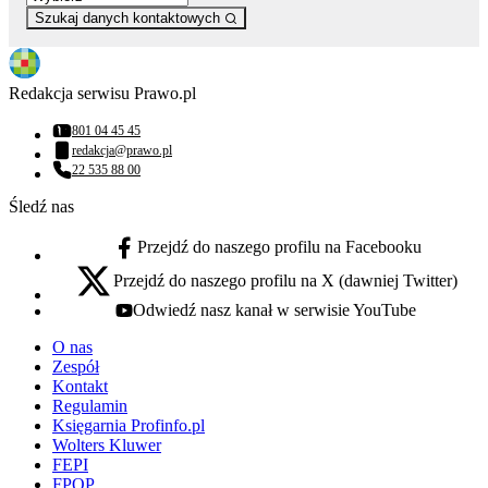
Szukaj danych kontaktowych
Redakcja serwisu Prawo.pl
801 04 45 45
Numer telefonu:
redakcja@prawo.pl
Adres email:
22 535 88 00
Numer telefonu:
Śledź nas
Przejdź do naszego profilu na Facebooku
facebook - otwiera się w nowej karcie
Przejdź do naszego profilu na X (dawniej Twitter)
x - otwiera się w nowej karcie
Odwiedź nasz kanał w serwisie YouTube
youtube - otwiera się w nowej karcie
O nas
Zespół
Kontakt
Regulamin
Księgarnia Profinfo.pl
Wolters Kluwer
FEPI
FPOP