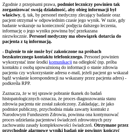
Zgodnie z przepisami prawa,
podmiot leczniczy powinien tak
zorganizować swoją działalność, aby obieg informacji był
właściwy
, tj. tak, by personel medyczny zlecający badanie oraz
pacjent otrzymał w odpowiednim czasie jego wynik. W razie, gdy
badanie wskazuje na konieczność podjęcia dalszego leczenia,
informację o jego wyniku powinna być przekazana
niezwłocznie.
Personel medyczny ma obowiązek dotarcia do
pacjenta z tą informacją.
- Dążenie to nie może być zakończone na próbach
bezskutecznego kontaktu telefonicznego.
Personel powinien
wykorzystać inne środki
komunikacji
na odległość (np. próba
kontaktu z osobą upoważnioną do informacji o stanie zdrowia
pacjenta czy wykorzystanie adresu e-mail, jeżeli pacjent go wskazał
bądź wysłanie korespondencji na wskazany przez pacjenta adres) -
podkreśla RPP.
Zaznacza, że w tej sprawie pobranie tkanek do badań
histopatologicznych oznacza, że proces diagnozowania stanu
zdrowia pacjenta nie został zakończony. Zakładając, że jako
podmiot publiczny, przychodnia miała zawarty kontrakt z
Narodowym Funduszem Zdrowia, powinna ona kontynuować
proces udzielania pacjentowi świadczeń zdrowotnych przy
zachowaniu zasady kompleksowości świadczeń.
Otrzymane przez
przychodnię alarmowe wyniki badań nie powinny kończyć