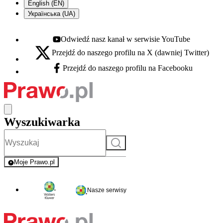
English (EN)
Українська (UA)
Odwiedź nasz kanał w serwisie YouTube
Youtube - otwiera się w nowej karcie
Przejdź do naszego profilu na X (dawniej Twitter)
X - otwiera się w nowej karcie
Przejdź do naszego profilu na Facebooku
Facebook - otwiera się w nowej karcie
Wyszukiwarka
Szukaj
Moje Prawo.pl
- rejestracja i logowanie do serwisu
Nasze serwisy