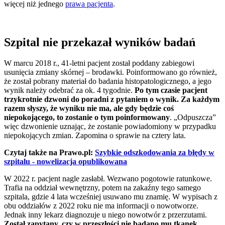
więcej niż jednego
prawa pacjenta
.
Szpital nie przekazał wyników badań
W marcu 2018 r., 41-letni pacjent został poddany zabiegowi
usunięcia zmiany skórnej – brodawki. Poinformowano go również,
że został pobrany materiał do badania histopatologicznego, a jego
wynik należy odebrać za ok. 4 tygodnie.
Po tym czasie pacjent
trzykrotnie dzwoni do poradni z pytaniem o wynik. Za każdym
razem słyszy, że wyniku nie ma, ale gdy będzie coś
niepokojącego, to zostanie o tym poinformowany
. „Odpuszcza”
więc dzwonienie uznając, że zostanie powiadomiony w przypadku
niepokojących zmian. Zapomina o sprawie na cztery lata.
Czytaj także na Prawo.pl:
Szybkie odszkodowania za błędy w
szpitalu - nowelizacja opublikowana
W 2022 r. pacjent nagle zasłabł. Wezwano pogotowie ratunkowe.
Trafia na oddział wewnętrzny, potem na zakaźny tego samego
szpitala, gdzie 4 lata wcześniej usuwano mu znamię. W wypisach z
obu oddziałów z 2022 roku nie ma informacji o nowotworze.
Jednak inny lekarz diagnozuje u niego nowotwór z przerzutami.
Został zapytany, czy w przeszłości nie badano mu tkanek.