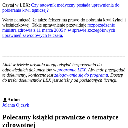
Czytaj w LEX:
Czy ratownik medyczny posiada uprawnienia do
pobierania krwi tętniczej?
Warto pamiętać, że także felczer ma prawo do pobrania krwi żylnej i
włośniczkowej. Takie uprawnienie przewiduje
rozporządzenie
ministra zdrowia z 11 marca 2005 r. w sprawie szczegółowych
uprawnień zawodowych felczera.
--------------------------------------------------------------------------------------
--------------------------------------------------------
Linki w tekście artykułu mogą odsyłać bezpośrednio do
odpowiednich dokumentów w
programie LEX
. Aby móc przeglądać
te dokumenty, konieczne jest
zalogowanie się do programu
. Dostęp
do treści dokumentów LEX jest zależny od posiadanych licencji.
Autor:
Jolanta Ojczyk
Polecamy książki prawnicze o tematyce
zdrowotnej