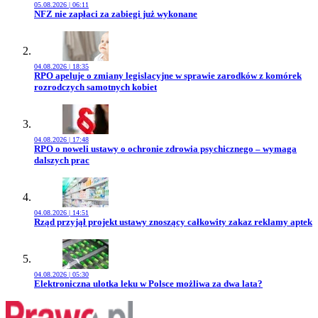
05.08.2026 | 06:11
Przejdź do artykułu:
NFZ nie zapłaci za zabiegi już wykonane
04.08.2026 | 18:35
Przejdź do artykułu:
RPO apeluje o zmiany legislacyjne w sprawie zarodków z komórek
rozrodczych samotnych kobiet
04.08.2026 | 17:48
Przejdź do artykułu:
RPO o noweli ustawy o ochronie zdrowia psychicznego – wymaga
dalszych prac
04.08.2026 | 14:51
Przejdź do artykułu:
Rząd przyjął projekt ustawy znoszący całkowity zakaz reklamy aptek
04.08.2026 | 05:30
Przejdź do artykułu:
Elektroniczna ulotka leku w Polsce możliwa za dwa lata?