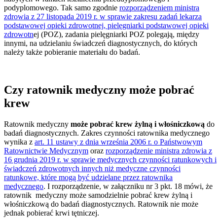
podyplomowego. Tak samo zgodnie
rozporządzeniem ministra
zdrowia z 27 listopada 2019 r. w sprawie zakresu zadań lekarza
podstawowej opieki zdrowotnej, pielęgniarki podstawowej opieki
zdrowotn
ej (POZ), zadania pielęgniarki POZ polegają, między
innymi, na udzielaniu świadczeń diagnostycznych, do których
należy także pobieranie materiału do badań.
Czy ratownik medyczny może pobrać
krew
Ratownik medyczny
może pobrać krew żylną i włośniczkową
do
badań diagnostycznych. Zakres czynności ratownika medycznego
wynika z
art. 11 ustawy z dnia września 2006 r. o Państwowym
Ratownictwie Medycznym
oraz
rozporządzenie ministra zdrowia z
16 grudnia 2019 r. w sprawie medycznych czynności ratunkowych i
świadczeń zdrowotnych innych niż medyczne czynności
ratunkowe, które mogą być udzielane przez ratownika
medycznego
. I rozporządzenie, w załączniku nr 3 pkt. 18 mówi, że
ratownik medyczny może samodzielnie pobrać krew żylną i
włośniczkową do badań diagnostycznych. Ratownik nie może
jednak pobierać krwi tętniczej.