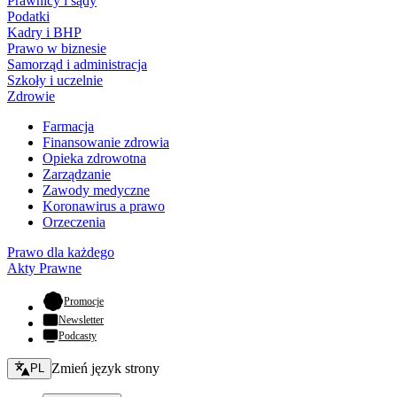
Prawnicy i sądy
Podatki
Kadry i BHP
Prawo w biznesie
Samorząd i administracja
Szkoły i uczelnie
Zdrowie
Farmacja
Finansowanie zdrowia
Opieka zdrowotna
Zarządzanie
Zawody medyczne
Koronawirus a prawo
Orzeczenia
Prawo dla każdego
Akty Prawne
- otwiera się w nowej karcie
Promocje
Newsletter
Podcasty
Zmień język - bieżący:
Zmień język strony
PL