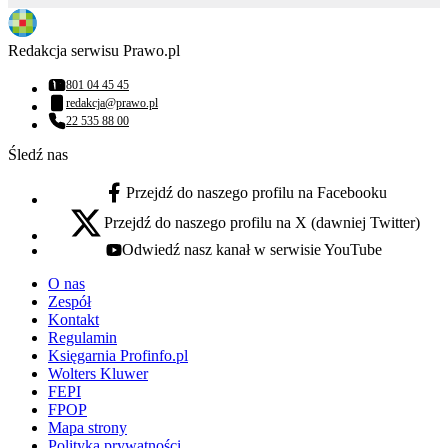
Redakcja serwisu Prawo.pl
801 04 45 45
Numer telefonu:
redakcja@prawo.pl
Adres email:
22 535 88 00
Numer telefonu:
Śledź nas
Przejdź do naszego profilu na Facebooku
facebook - otwiera się w nowej karcie
Przejdź do naszego profilu na X (dawniej Twitter)
x - otwiera się w nowej karcie
Odwiedź nasz kanał w serwisie YouTube
youtube - otwiera się w nowej karcie
O nas
Zespół
Kontakt
Regulamin
Księgarnia Profinfo.pl
Wolters Kluwer
FEPI
FPOP
Mapa strony
Polityka prywatności