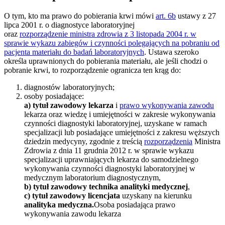
O tym, kto ma prawo do pobierania krwi mówi
art. 6b
ustawy z 27
lipca 2001 r. o diagnostyce laboratoryjnej
oraz
rozporządzenie ministra zdrowia z 3 listopada 2004 r. w
sprawie wykazu zabiegów i czynności polegających na pobraniu od
pacjenta materiału do badań laboratoryjnych
. Ustawa szeroko
określa uprawnionych do pobierania materiału, ale jeśli chodzi o
pobranie krwi, to rozporządzenie ogranicza ten krąg do:
diagnostów laboratoryjnych;
osoby posiadające:
a) tytuł zawodowy lekarza
i
prawo wykonywania zawodu
lekarza oraz wiedzę i umiejętności w zakresie wykonywania
czynności diagnostyki laboratoryjnej, uzyskane w ramach
specjalizacji lub posiadające umiejętności z zakresu węższych
dziedzin medycyny, zgodnie z treścią
rozporządzenia
Ministra
Zdrowia z dnia 11 grudnia 2012 r. w sprawie wykazu
specjalizacji uprawniających lekarza do samodzielnego
wykonywania czynności diagnostyki laboratoryjnej w
medycznym laboratorium diagnostycznym,
b) tytuł zawodowy technika analityki medycznej
,
c) tytuł zawodowy licencjata
uzyskany na kierunku
analityka medyczna.
Osoba posiadająca prawo
wykonywania zawodu lekarza