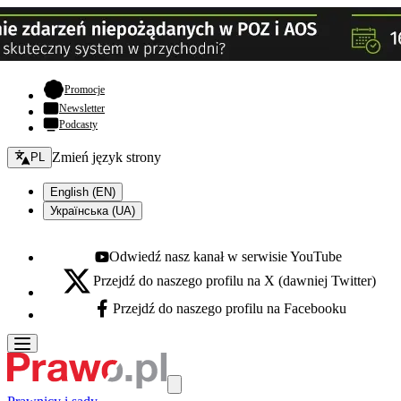
- otwiera się w nowej karcie
Promocje
Newsletter
Podcasty
Zmień język - bieżący:
Zmień język strony
PL
English (EN)
Українська (UA)
Odwiedź nasz kanał w serwisie YouTube
Youtube - otwiera się w nowej karcie
Przejdź do naszego profilu na X (dawniej Twitter)
X - otwiera się w nowej karcie
Przejdź do naszego profilu na Facebooku
Facebook - otwiera się w nowej karcie