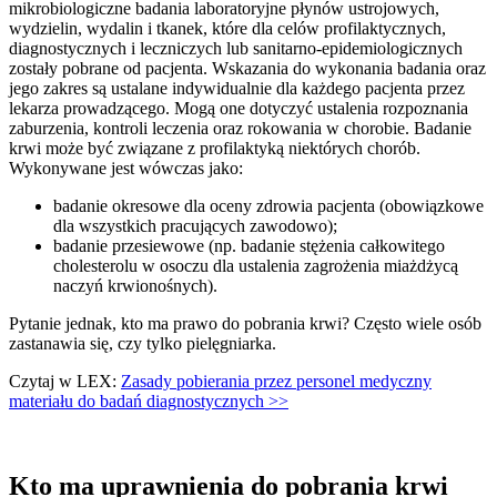
mikrobiologiczne badania laboratoryjne płynów ustrojowych,
wydzielin, wydalin i tkanek, które dla celów profilaktycznych,
diagnostycznych i leczniczych lub sanitarno-epidemiologicznych
zostały pobrane od pacjenta. Wskazania do wykonania badania oraz
jego zakres są ustalane indywidualnie dla każdego pacjenta przez
lekarza prowadzącego. Mogą one dotyczyć ustalenia rozpoznania
zaburzenia, kontroli leczenia oraz rokowania w chorobie. Badanie
krwi może być związane z profilaktyką niektórych chorób.
Wykonywane jest wówczas jako:
badanie okresowe dla oceny zdrowia pacjenta (obowiązkowe
dla wszystkich pracujących zawodowo);
badanie przesiewowe (np. badanie stężenia całkowitego
cholesterolu w osoczu dla ustalenia zagrożenia miażdżycą
naczyń krwionośnych).
Pytanie jednak, kto ma prawo do pobrania krwi? Często wiele osób
zastanawia się, czy tylko pielęgniarka.
Czytaj w LEX:
Zasady pobierania przez personel medyczny
materiału do badań diagnostycznych >>
Kto ma uprawnienia do pobrania krwi