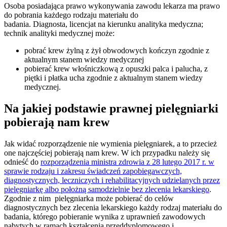
Osoba posiadająca prawo wykonywania zawodu lekarza ma prawo
do pobrania każdego rodzaju materiału do
badania. Diagnosta, licencjat na kierunku analityka medyczna;
technik analityki medycznej może:
pobrać krew żylną z żył obwodowych kończyn zgodnie z
aktualnym stanem wiedzy medycznej
pobierać krew włośniczkową z opuszki palca i palucha, z
piętki i płatka ucha zgodnie z aktualnym stanem wiedzy
medycznej.
Na jakiej podstawie prawnej pielęgniarki
pobierają nam krew
Jak widać rozporządzenie nie wymienia pielęgniarek, a to przecież
one najczęściej pobierają nam krew. W ich przypadku należy się
odnieść do
rozporządzenia ministra zdrowia z 28 lutego 2017 r. w
sprawie rodzaju i zakresu świadczeń zapobiegawczych,
diagnostycznych, leczniczych i rehabilitacyjnych udzielanych przez
pielęgniarkę albo położną samodzielnie bez zlecenia lekarskiego
.
Zgodnie z nim pielęgniarka może pobierać do celów
diagnostycznych bez zlecenia lekarskiego każdy rodzaj materiału do
badania, którego pobieranie wynika z uprawnień zawodowych
nabytych w ramach kształcenia przeddyplomowego i