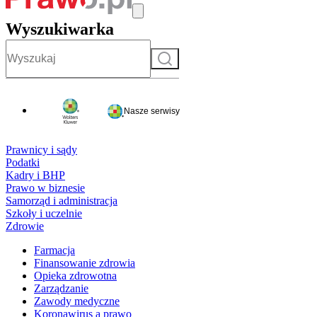
Wyszukiwarka
Szukaj
Nasze serwisy
Prawnicy i sądy
Podatki
Kadry i BHP
Prawo w biznesie
Samorząd i administracja
Szkoły i uczelnie
Zdrowie
Farmacja
Finansowanie zdrowia
Opieka zdrowotna
Zarządzanie
Zawody medyczne
Koronawirus a prawo