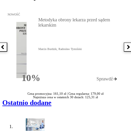
Przejdź do: Metodyka obrony lekarza przed sądem lekarskim, Marc
NOWOŚĆ
Metodyka obrony lekarza przed sądem
lekarskim
Poprzednia książka
N
Marcin Burdzik, Radosław Tymiński
10%
Sprawdź
Rabatu
Cena promocyjna: 161,10 zł |
Cena regularna: 179,00 zł
Najniższa cena w ostatnich 30 dniach: 125,31 zł
Ostatnio dodane