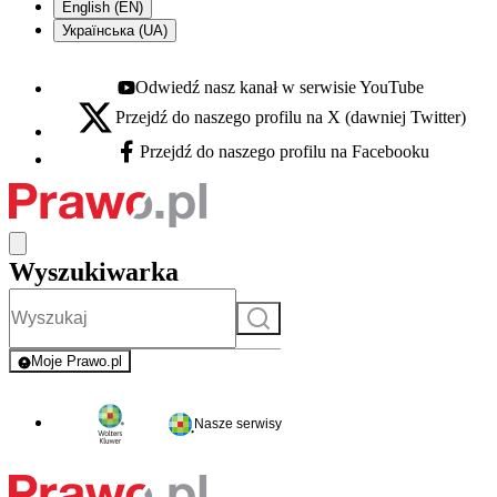
English (EN)
Українська (UA)
Odwiedź nasz kanał w serwisie YouTube
Youtube - otwiera się w nowej karcie
Przejdź do naszego profilu na X (dawniej Twitter)
X - otwiera się w nowej karcie
Przejdź do naszego profilu na Facebooku
Facebook - otwiera się w nowej karcie
Wyszukiwarka
Szukaj
Moje Prawo.pl
- rejestracja i logowanie do serwisu
Nasze serwisy