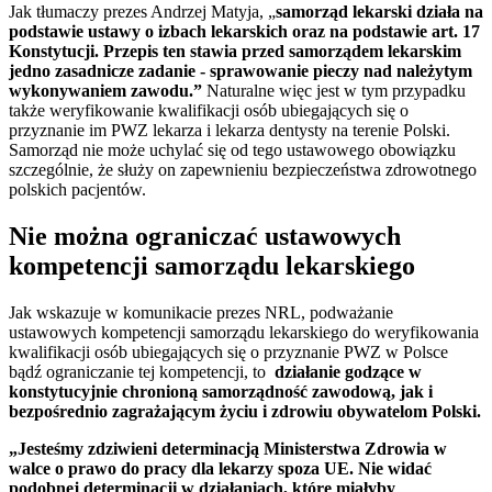
Jak tłumaczy prezes Andrzej Matyja, „
samorząd lekarski działa na
podstawie ustawy o izbach lekarskich oraz na podstawie art. 17
Konstytucji. Przepis ten stawia przed samorządem lekarskim
jedno zasadnicze zadanie - sprawowanie pieczy nad należytym
wykonywaniem zawodu.”
Naturalne więc jest w tym przypadku
także weryfikowanie kwalifikacji osób ubiegających się o
przyznanie im PWZ lekarza i lekarza dentysty na terenie Polski.
Samorząd nie może uchylać się od tego ustawowego obowiązku
szczególnie, że służy on zapewnieniu bezpieczeństwa zdrowotnego
polskich pacjentów.
Nie można ograniczać ustawowych
kompetencji samorządu lekarskiego
Jak wskazuje w komunikacie prezes NRL, podważanie
ustawowych kompetencji samorządu lekarskiego do weryfikowania
kwalifikacji osób ubiegających się o przyznanie PWZ w Polsce
bądź ograniczanie tej kompetencji, to
działanie godzące w
konstytucyjnie chronioną samorządność zawodową, jak i
bezpośrednio zagrażającym życiu i zdrowiu obywatelom Polski.
„Jesteśmy zdziwieni determinacją Ministerstwa Zdrowia w
walce o prawo do pracy dla lekarzy spoza UE. Nie widać
podobnej determinacji w działaniach, które miałyby