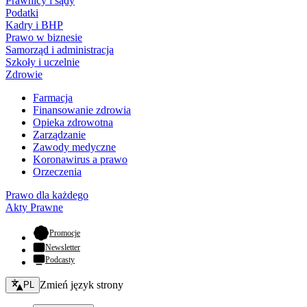
Prawnicy i sądy
Podatki
Kadry i BHP
Prawo w biznesie
Samorząd i administracja
Szkoły i uczelnie
Zdrowie
Farmacja
Finansowanie zdrowia
Opieka zdrowotna
Zarządzanie
Zawody medyczne
Koronawirus a prawo
Orzeczenia
Prawo dla każdego
Akty Prawne
- otwiera się w nowej karcie
Promocje
Newsletter
Podcasty
Zmień język - bieżący:
Zmień język strony
PL