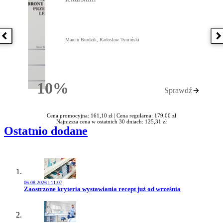
Poprzednia książka
N
Marcin Burdzik, Radosław Tymiński
10%
Sprawdź
Rabatu
Cena promocyjna: 161,10 zł |
Cena regularna: 179,00 zł
Najniższa cena w ostatnich 30 dniach: 125,31 zł
Ostatnio dodane
06.08.2026 | 11:07
Przejdź do artykułu:
Zaostrzone kryteria wystawiania recept już od września