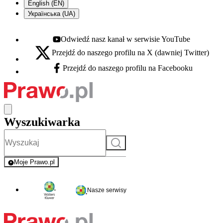
English (EN)
Українська (UA)
Odwiedź nasz kanał w serwisie YouTube
Youtube - otwiera się w nowej karcie
Przejdź do naszego profilu na X (dawniej Twitter)
X - otwiera się w nowej karcie
Przejdź do naszego profilu na Facebooku
Facebook - otwiera się w nowej karcie
Wyszukiwarka
Szukaj
Moje Prawo.pl
- rejestracja i logowanie do serwisu
Nasze serwisy