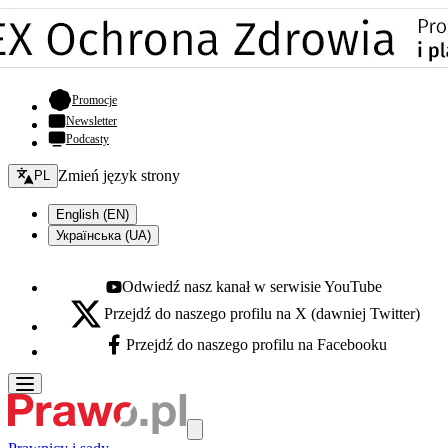
- otwiera się w nowej karcie
Promocje
Newsletter
Podcasty
Zmień język - bieżący:
Zmień język strony
PL
English (EN)
Українська (UA)
Odwiedź nasz kanał w serwisie YouTube
Youtube - otwiera się w nowej karcie
Przejdź do naszego profilu na X (dawniej Twitter)
X - otwiera się w nowej karcie
Przejdź do naszego profilu na Facebooku
Facebook - otwiera się w nowej karcie