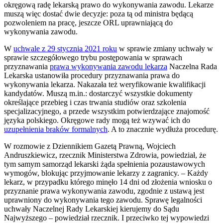
okręgową radę lekarską prawo do wykonywania zawodu. Lekarze
muszą więc dostać dwie decyzje: poza tą od ministra będącą
pozwoleniem na pracę, jeszcze ORL uprawniającą do
wykonywania zawodu.
W
uchwale z 29 stycznia 2021 roku
w sprawie zmiany uchwały w
sprawie szczegółowego trybu postępowania w sprawach
przyznawania
prawa wykonywania zawodu lekarza
Naczelna Rada
Lekarska ustanowiła procedury przyznawania prawa do
wykonywania lekarza. Nakazała też weryfikowanie kwalifikacji
kandydatów. Muszą m.in.: dostarczyć wszystkie dokumenty
określające przebieg i czas trwania studiów oraz szkolenia
specjalizacyjnego, a przede wszystkim potwierdzające znajomość
języka polskiego. Okręgowe rady mogą też wzywać ich do
uzupełnienia braków formalnych
. A to znacznie wydłuża procedurę.
W rozmowie z Dziennikiem Gazetą Prawną, Wojciech
Andruszkiewicz, rzecznik Ministerstwa Zdrowia, powiedział, że
tym samym samorząd lekarski żąda spełnienia pozaustawowych
wymogów, blokując przyjmowanie lekarzy z zagranicy. – Każdy
lekarz, w przypadku którego minęło 14 dni od złożenia wniosku o
przyznanie prawa wykonywania zawodu, zgodnie z ustawą jest
uprawniony do wykonywania tego zawodu. Sprawę legalności
uchwały Naczelnej Rady Lekarskiej kierujemy do Sądu
Najwyższego – powiedział rzecznik. I przeciwko tej wypowiedzi