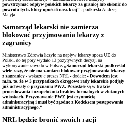
powstrzymać odpływ polskich lekarzy za granicę lub skłonić do
powrotu tych, który opuścili nasz kraj”
- podkreśla Andrzej
Matyja.
Samorząd lekarski nie zamierza
blokować przyjmowania lekarzy z
zagranicy
Ministerstwo Zdrowia liczyło na napływ lekarzy spoza UE do
Polski, do tej pory wydało 13 pozytywnych decyzji na
wykonywanie zawodu w Polsce.
„Samorząd lekarski podkreślał
wiele razy, że nie ma zamiaru blokować przyjmowania lekarzy
z zagranicy
- wskazuje prezes NRL - dodaje:
- Dowodem jest
m.in. to, że w 3 przypadkach okręgowe rady lekarskie podjęły
już uchwały o przyznaniu PWZ. Pozostałe są w trakcie
procedowania i uzupełniania braków formalnych w złożonych
wnioskach. Przyznawanie PWZ jest czynnością
administracyjną i musi być zgodne z Kodeksem postępowania
administracyjnego.”
NRL będzie bronić swoich racji