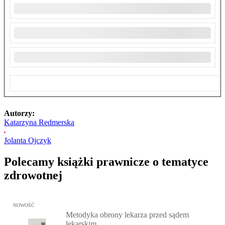
Autorzy:
Katarzyna Redmerska
Jolanta Ojczyk
Polecamy książki prawnicze o tematyce
zdrowotnej
Przejdź do: Metodyka obrony lekarza przed sądem lekarskim, Marc
NOWOŚĆ
Metodyka obrony lekarza przed sądem
lekarskim