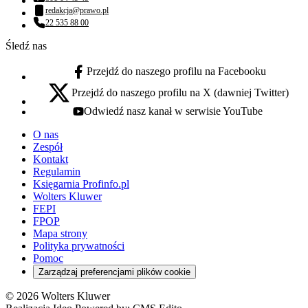
Numer telefonu:
redakcja@prawo.pl
Adres email:
22 535 88 00
Numer telefonu:
Śledź nas
Przejdź do naszego profilu na Facebooku
facebook - otwiera się w nowej karcie
Przejdź do naszego profilu na X (dawniej Twitter)
x - otwiera się w nowej karcie
Odwiedź nasz kanał w serwisie YouTube
youtube - otwiera się w nowej karcie
O nas
Zespół
Kontakt
Regulamin
Księgarnia Profinfo.pl
Wolters Kluwer
FEPI
FPOP
Mapa strony
Polityka prywatności
Pomoc
Zarządzaj preferencjami plików cookie
© 2026 Wolters Kluwer