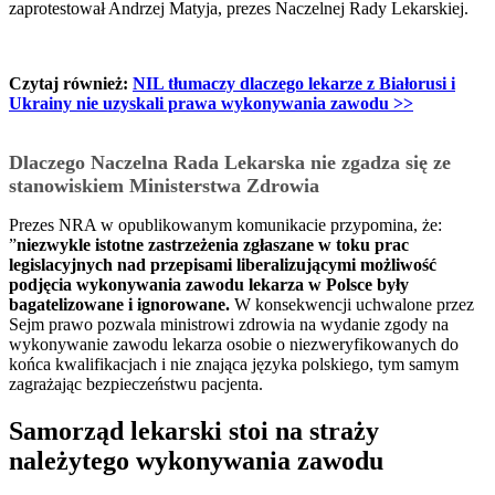
zaprotestował Andrzej Matyja, prezes Naczelnej Rady Lekarskiej.
Czytaj również:
NIL tłumaczy dlaczego lekarze z Białorusi i
Ukrainy nie uzyskali prawa wykonywania zawodu >>
Dlaczego Naczelna Rada Lekarska nie zgadza się ze
stanowiskiem Mi
nis
terstwa Zdrowia
Prezes NRA w opublikowanym komunikacie przypomina, że:
”
niezwykle istotne zastrzeżenia zgłaszane w toku prac
legislacyjnych nad przepisami liberalizującymi możliwość
podjęcia wykonywania zawodu lekarza w Polsce były
bagatelizowane i ignorowane.
W konsekwencji uchwalone przez
Sejm prawo pozwala ministrowi zdrowia na wydanie zgody na
wykonywanie zawodu lekarza osobie o niezweryfikowanych do
końca kwalifikacjach i nie znająca języka polskiego, tym samym
zagrażając bezpieczeństwu pacjenta.
Samorząd lekarski stoi na straży
należytego wykonywania zawodu