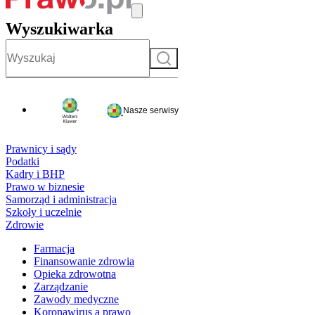
Wyszukiwarka
Szukaj
Nasze serwisy
Prawnicy i sądy
Podatki
Kadry i BHP
Prawo w biznesie
Samorząd i administracja
Szkoły i uczelnie
Zdrowie
Farmacja
Finansowanie zdrowia
Opieka zdrowotna
Zarządzanie
Zawody medyczne
Koronawirus a prawo