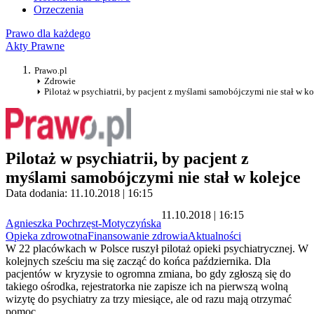
Orzeczenia
Prawo dla każdego
Akty Prawne
Prawo.pl
Zdrowie
Pilotaż w psychiatrii, by pacjent z myślami samobójczymi nie stał w ko
Pilotaż w psychiatrii, by pacjent z
myślami samobójczymi nie stał w kolejce
Data dodania: 11.10.2018 | 16:15
11.10.2018 | 16:15
Agnieszka Pochrzęst-Motyczyńska
Opieka zdrowotna
Finansowanie zdrowia
Aktualności
W 22 placówkach w Polsce ruszył pilotaż opieki psychiatrycznej. W
kolejnych sześciu ma się zacząć do końca października. Dla
pacjentów w kryzysie to ogromna zmiana, bo gdy zgłoszą się do
takiego ośrodka, rejestratorka nie zapisze ich na pierwszą wolną
wizytę do psychiatry za trzy miesiące, ale od razu mają otrzymać
pomoc.