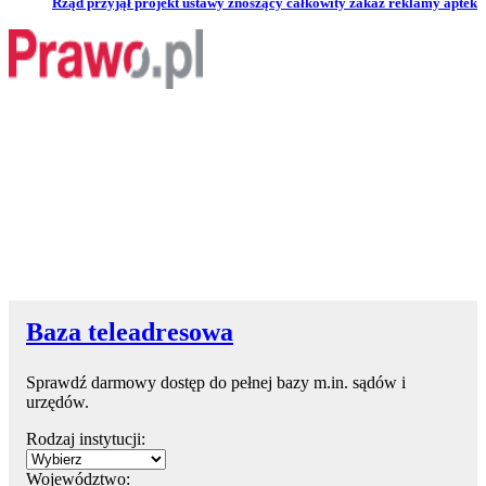
Przejdź do artykułu:
Rząd przyjął projekt ustawy znoszący całkowity zakaz reklamy aptek
Baza teleadresowa
Sprawdź darmowy dostęp do pełnej bazy m.in. sądów i
urzędów.
Rodzaj instytucji:
Województwo: