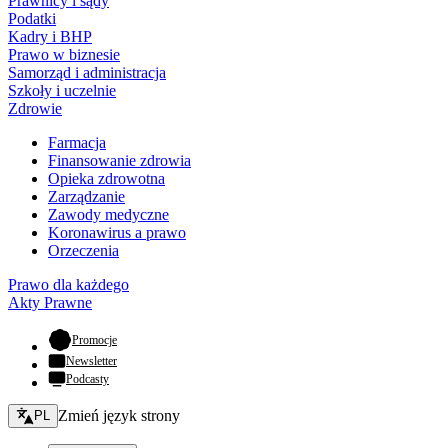
Prawnicy i sądy
Podatki
Kadry i BHP
Prawo w biznesie
Samorząd i administracja
Szkoły i uczelnie
Zdrowie
Farmacja
Finansowanie zdrowia
Opieka zdrowotna
Zarządzanie
Zawody medyczne
Koronawirus a prawo
Orzeczenia
Prawo dla każdego
Akty Prawne
- otwiera się w nowej karcie
Promocje
Newsletter
Podcasty
Zmień język - bieżący:
Zmień język strony
PL