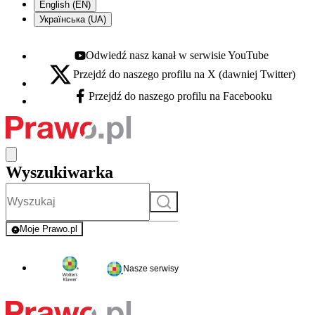
English (EN)
Українська (UA)
Odwiedź nasz kanał w serwisie YouTube
Youtube - otwiera się w nowej karcie
Przejdź do naszego profilu na X (dawniej Twitter)
X - otwiera się w nowej karcie
Przejdź do naszego profilu na Facebooku
Facebook - otwiera się w nowej karcie
Wyszukiwarka
Szukaj
Moje Prawo.pl
- rejestracja i logowanie do serwisu
Nasze serwisy