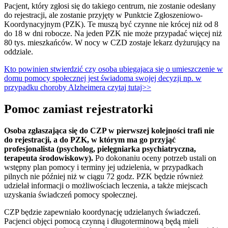
Pacjent, który zgłosi się do takiego centrum, nie zostanie odesłany
do rejestracji, ale zostanie przyjęty w Punktcie Zgłoszeniowo-
Koordynacyjnym (PZK). Te muszą być czynne nie krócej niż od 8
do 18 w dni robocze. Na jeden PZK nie może przypadać więcej niż
80 tys. mieszkańców. W nocy w CZD zostaje lekarz dyżurujący na
oddziale.
Kto powinien stwierdzić czy osoba ubiegajaca się o umieszczenie w
domu pomocy społecznej jest świadoma swojej decyzji np. w
przypadku choroby Alzheimera czytaj tutaj>>
Pomoc zamiast rejestratorki
Osoba zgłaszająca się do CZP w pierwszej kolejności trafi nie
do rejestracji, a do PZK, w którym ma go przyjąć
profesjonalista (psycholog, pielęgniarka psychiatryczna,
terapeuta środowiskowy).
Po dokonaniu oceny potrzeb ustali on
wstępny plan pomocy i terminy jej udzielenia, w przypadkach
pilnych nie później niż w ciągu 72 godz. PZK będzie również
udzielał informacji o możliwościach leczenia, a także miejscach
uzyskania świadczeń pomocy społecznej.
CZP będzie zapewniało koordynację udzielanych świadczeń.
Pacjenci objęci pomocą czynną i długoterminową będą mieli