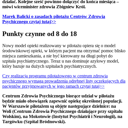
działać. Kolejne sześć powinno dołączyć do końca miesiąca –
mówi wiceminister zdrowia Zbigniew Król.
Marek Balicki o zasadach pilotażu Centrów Zdrowia
Psychicznego czytaj tutaj>>
Punkty czynne od 8 do 18
Nowy model opieki realizowany w pilotażu opiera się o model
środowiskowej opieki, w którym pacjent ma otrzymać pomoc blisko
miejsca zamieszkania, a nie być kierowany na długi pobyt do
szpitala psychiatrycznego. Teraz u nas dominuje azylowy model,
który bazuje na dużych szpitalach psychiatrycznych.
Czy realizacja programu pilotażowego w centrum zdrowia
psychicznego wymaga prowadzenia odrębnej listy oczekujących dla
pacjentów przyjmowanych w jego ramach czytaj tutaj>>
Centrum Zdrowia Psychicznego biorące udział w pilotażu
będzie miało obowiązek zapewnić opiekę określonej populacji.
W Warszawie pilotażem są objęte następujące dzielnice: na
Woli (Centrum Zdrowia Psychicznego działające przy szpitalu
Wolskim), na Mokotowie (Instytut Psychiatrii i Neurologii), na
Targówku (Szpital Bródnowski).