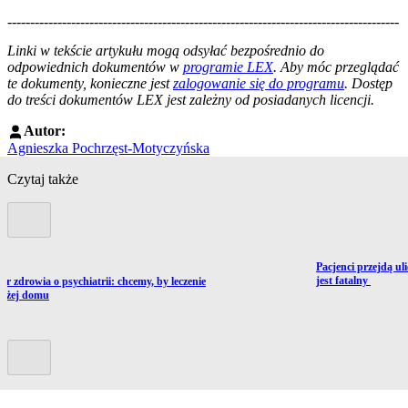
--------------------------------------------------------------------------------------
--------------------------------------------------------
Linki w tekście artykułu mogą odsyłać bezpośrednio do
odpowiednich dokumentów w
programie LEX
. Aby móc przeglądać
te dokumenty, konieczne jest
zalogowanie się do programu
. Dostęp
do treści dokumentów LEX jest zależny od posiadanych licencji.
Autor:
Agnieszka Pochrzęst-Motyczyńska
Czytaj także
Poprzedni slide
Przejdź do artykułu
Pacjenci przejdą uli
ź do artykułu:
jest fatalny
er zdrowia o psychiatrii: chcemy, by leczenie
bliżej domu
Kolejny slide