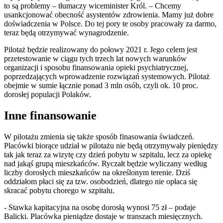
to są problemy – tłumaczy wiceminister Król. – Chcemy
usankcjonować obecność asystentów zdrowienia. Mamy już dobre
doświadczenia w Polsce. Do tej pory te osoby pracowały za darmo,
teraz będą otrzymywać wynagrodzenie.
Pilotaż będzie realizowany do połowy 2021 r. Jego celem jest
przetestowanie w ciągu tych trzech lat nowych warunków
organizacji i sposobu finansowania opieki psychiatrycznej,
poprzedzających wprowadzenie rozwiązań systemowych. Pilotaż
obejmie w sumie łącznie ponad 3 mln osób, czyli ok. 10 proc.
dorosłej populacji Polaków.
Inne finansowanie
W pilotażu zmienia się także sposób finasowania świadczeń.
Placówki biorące udział w pilotażu nie będą otrzymywały pieniędzy
tak jak teraz za wizytę czy dzień pobytu w szpitalu, lecz za opiekę
nad jakąś grupą mieszkańców. Ryczałt będzie wyliczany według
liczby dorosłych mieszkańców na określonym terenie. Dziś
oddziałom płaci się za tzw. osobodzień, dlatego nie opłaca się
skracać pobytu chorego w szpitalu.
- Stawka kapitacyjna na osobę dorosłą wynosi 75 zł – podaje
Balicki. Placówka pieniądze dostaje w transzach miesięcznych.