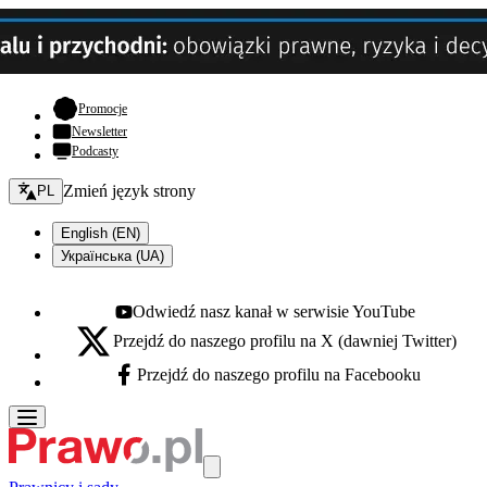
- otwiera się w nowej karcie
Promocje
Newsletter
Podcasty
Zmień język - bieżący:
Zmień język strony
PL
English (EN)
Українська (UA)
Odwiedź nasz kanał w serwisie YouTube
Youtube - otwiera się w nowej karcie
Przejdź do naszego profilu na X (dawniej Twitter)
X - otwiera się w nowej karcie
Przejdź do naszego profilu na Facebooku
Facebook - otwiera się w nowej karcie