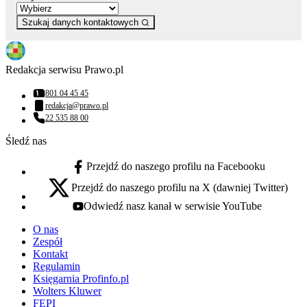
Szukaj danych kontaktowych
Redakcja serwisu Prawo.pl
801 04 45 45
Numer telefonu:
redakcja@prawo.pl
Adres email:
22 535 88 00
Numer telefonu:
Śledź nas
Przejdź do naszego profilu na Facebooku
facebook - otwiera się w nowej karcie
Przejdź do naszego profilu na X (dawniej Twitter)
x - otwiera się w nowej karcie
Odwiedź nasz kanał w serwisie YouTube
youtube - otwiera się w nowej karcie
O nas
Zespół
Kontakt
Regulamin
Księgarnia Profinfo.pl
Wolters Kluwer
FEPI