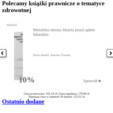
Polecamy książki prawnicze o tematyce
zdrowotnej
Przejdź do: Metodyka obrony lekarza przed sądem lekarskim, Marc
NOWOŚĆ
Metodyka obrony lekarza przed sądem
lekarskim
Poprzednia książka
N
Marcin Burdzik, Radosław Tymiński
10%
Sprawdź
Rabatu
Cena promocyjna: 161,10 zł |
Cena regularna: 179,00 zł
Najniższa cena w ostatnich 30 dniach: 125,31 zł
Ostatnio dodane