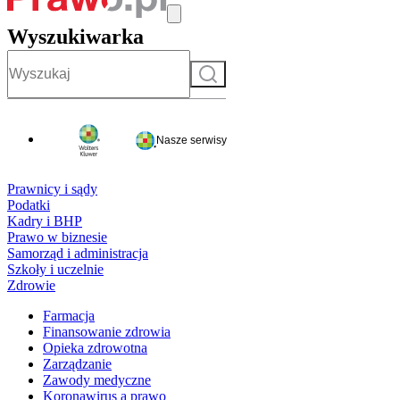
Wyszukiwarka
Szukaj
Nasze serwisy
Prawnicy i sądy
Podatki
Kadry i BHP
Prawo w biznesie
Samorząd i administracja
Szkoły i uczelnie
Zdrowie
Farmacja
Finansowanie zdrowia
Opieka zdrowotna
Zarządzanie
Zawody medyczne
Koronawirus a prawo