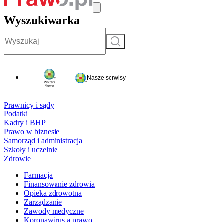
Wyszukiwarka
Szukaj
Nasze serwisy
Prawnicy i sądy
Podatki
Kadry i BHP
Prawo w biznesie
Samorząd i administracja
Szkoły i uczelnie
Zdrowie
Farmacja
Finansowanie zdrowia
Opieka zdrowotna
Zarządzanie
Zawody medyczne
Koronawirus a prawo