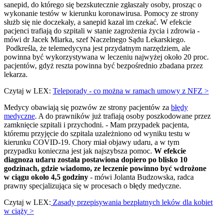
sanepid, do którego się bezskutecznie zgłaszały osoby, prosząc o
wykonanie testów w kierunku koronawirusa. Pomocy ze strony
służb się nie doczekały, a sanepid kazał im czekać. W efekcie
pacjenci trafiają do szpitali w stanie zagrożenia życia i zdrowia -
mówi dr Jacek Miarka, szef Naczelnego Sądu Lekarskiego.
Podkreśla, że telemedycyna jest przydatnym narzędziem, ale
powinna być wykorzystywana w leczeniu najwyżej około 20 proc.
pacjentów, gdyż reszta powinna być bezpośrednio zbadana przez
lekarza.
Czytaj w LEX:
Teleporady - co można w ramach umowy z NFZ >
Medycy obawiają się pozwów ze strony pacjentów za
błędy
medyczne
. A do prawników już trafiają osoby poszkodowane przez
zamknięcie szpitali i przychodni. - Mam przypadek pacjenta,
któremu przyjęcie do szpitala uzależniono od wyniku testu w
kierunku COVID-19. Chory miał objawy udaru, a w tym
przypadku konieczna jest jak najszybsza pomoc.
W efekcie
diagnoza udaru została postawiona dopiero po blisko 10
godzinach, gdzie wiadomo, ze leczenie powinno być wdrożone
w ciągu około 4,5 godziny
- mówi Jolanta Budzowska, radca
prawny specjalizująca się w procesach o błędy medyczne.
Czytaj w LEX:
Zasady przepisywania bezpłatnych leków dla kobiet
w ciąży >