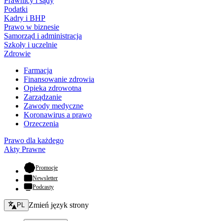
Prawnicy i sądy
Podatki
Kadry i BHP
Prawo w biznesie
Samorząd i administracja
Szkoły i uczelnie
Zdrowie
Farmacja
Finansowanie zdrowia
Opieka zdrowotna
Zarządzanie
Zawody medyczne
Koronawirus a prawo
Orzeczenia
Prawo dla każdego
Akty Prawne
- otwiera się w nowej karcie
Promocje
Newsletter
Podcasty
Zmień język - bieżący:
Zmień język strony
PL