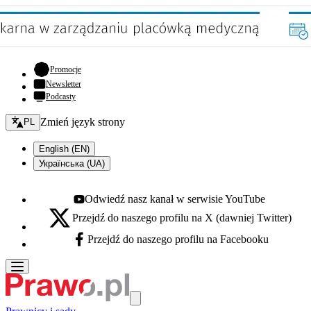
- otwiera się w nowej karcie
Promocje
Newsletter
Podcasty
Zmień język - bieżący:
Zmień język strony
PL
English (EN)
Українська (UA)
Odwiedź nasz kanał w serwisie YouTube
Youtube - otwiera się w nowej karcie
Przejdź do naszego profilu na X (dawniej Twitter)
X - otwiera się w nowej karcie
Przejdź do naszego profilu na Facebooku
Facebook - otwiera się w nowej karcie