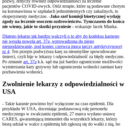
pozwy, dotyczy również odpowiedzialności za leczenie
pacjentów COVID-owych. Otóż terapie, które są podawane chorym
na koronawirusa w szpitalach jednoimiennych czy zakaźnych, to
eksperymenty medyczne. -
Jako szef komisji bioetycznej wydaję
zgody na leczenie osoczem ozdrowieńców. Tymczasem do końca
nie wiemy, jakie to skutki przyniesie -
wskazuje Jacek Miarka.
Dlatego lekarze tak bardzo walczyli o to aby do kodeksu karnego
nie weszła nowela art. 37a, wprowadzona do niego
niespodziewanie, pod koniec czerwca mocą tarczy antykryzysowej
nr 4
. Ten przepis podwyższa karę za nieumyślne spowodowane
śmierci, czyli bije w lekarzy i odpowiedzialność za błędy medyczne.
Po zmianie
art. 37a
k.k. sąd ma już bardzo ograniczone możliwości
wymierzania kary grzywny lub ograniczenia wolności zamiast kary
pozbawienia wolności.
Zwolnienie lekarzy z odpowiedzialności w
USA
- Takie karanie powinno być wyłączone na czas epidemii. Dla
przykładu W USA, doceniając podstawową rolę personelu
medycznego w zwalczaniu epidemii, 27 marca wydano ustawę
CARES, gwarantującą immunitet dla wszystkich lekarzy, którzy
biorą udział w walce z epidemią lub zgłoszą się do walki z nią, bo