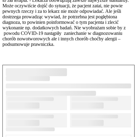
to zła terapia. - Lekarza obowiązują zawsze najwyższe standardy.
Może oczywiście dojść do sytuacji, że pacjent zatai, nie powie
pewnych rzeczy i za to lekarz nie może odpowiadać. Ale jeśli
dostrzega prowadząc wywiad, że potrzebna jest pogłębiona
diagnoza, to powinien poinformować o tym pacjenta i zlecić
wykonanie np. dodatkowych badań. Nie wyobrażam sobie by z
powodu COVID-19 nastąpiły zaniechanie w diagnozowaniu
chorób nowotworowych ale i innych chorób choćby alergii –
podsumowuje prawniczka.