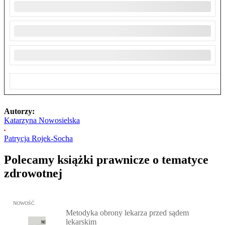
Autorzy:
Katarzyna Nowosielska
Patrycja Rojek-Socha
Polecamy książki prawnicze o tematyce
zdrowotnej
Przejdź do: Metodyka obrony lekarza przed sądem lekarskim, Marc
NOWOŚĆ
Metodyka obrony lekarza przed sądem
lekarskim