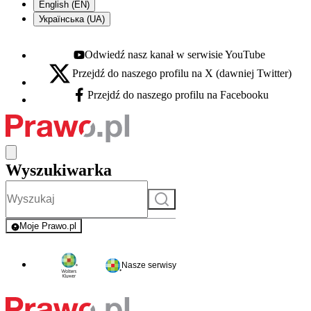
English (EN)
Українська (UA)
Odwiedź nasz kanał w serwisie YouTube
Youtube - otwiera się w nowej karcie
Przejdź do naszego profilu na X (dawniej Twitter)
X - otwiera się w nowej karcie
Przejdź do naszego profilu na Facebooku
Facebook - otwiera się w nowej karcie
Wyszukiwarka
Szukaj
Moje Prawo.pl
- rejestracja i logowanie do serwisu
Nasze serwisy