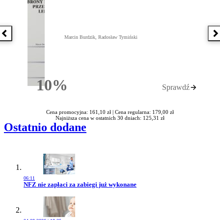
Poprzednia książka
N
Marcin Burdzik, Radosław Tymiński
10%
Sprawdź
Rabatu
Cena promocyjna: 161,10 zł |
Cena regularna: 179,00 zł
Najniższa cena w ostatnich 30 dniach: 125,31 zł
Ostatnio dodane
06:11
Przejdź do artykułu:
NFZ nie zapłaci za zabiegi już wykonane