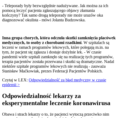
- Teleporady były bezwzględnie nadużywane. Jak można za ich
pomocą leczyć pacjenta zgłaszającego objawy złamania
kończyny? Tak samo drogą teleporady nie może urazów oka
diagnozować okulista - mówi Jolanta Budzowska.
Inna grupa chorych, która odczuła skutki zamknięcia placówek
medycznych, to osoby z chorobami rzadkimi
. W szpitalach są
leczeni w ramach programów lekowych, które polegają m.in. na
tym, że pacjent się zgłasza i dostaje dożylnie lek. - W czasie
pandemii wiele szpitali zamknęło się na realizację tych programów,
terapia pacjentów została przerwana i skutki są dramatyczne. Nadal
niektóre szpitale programów lekowych nie realizują - zauważa
Stanisław Maćkowiak, prezes Federacji Pacjentów Polskich.
Czytaj w LEX:
Odpowiedzialność za błąd medyczny w czasie
epidemii >
Odpowiedzialność lekarzy za
eksperymentalne leczenie koronawirusa
Obawa i strach lekarzy o to, że pacjenci wytoczą przeciwko nim