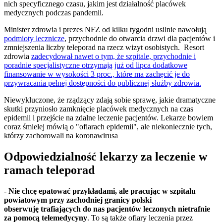
nich specyficznego czasu, jakim jest działalność placówek
medycznych podczas pandemii.
Minister zdrowia i prezes NFZ od kilku tygodni usilnie nawołują
podmioty lecznicze
, przychodnie do otwarcia drzwi dla pacjentów i
zmniejszenia liczby teleporad na rzecz wizyt osobistych. Resort
zdrowia
zadecydował nawet o tym, że szpitale, przychodnie i
poradnie specjalistyczne otrzymają już od lipca dodatkowe
finansowanie w wysokości 3 proc., które ma zachęcić je do
przywracania pełnej dostępności do publicznej służby zdrowia.
Niewykluczone, że rządzący zdają sobie sprawę, jakie dramatyczne
skutki przyniosło zamknięcie placówek medycznych na czas
epidemii i przejście na zdalne leczenie pacjentów. Lekarze bowiem
coraz śmielej mówią o "ofiarach epidemii", ale niekoniecznie tych,
którzy zachorowali na koronawirusa
Odpowiedzialność lekarzy za leczenie w
ramach teleporad
-
Nie chcę epatować przykładami, ale pracując w szpitalu
powiatowym przy zachodniej granicy polski
obserwuję trafiających do nas pacjentów leczonych nietrafnie
za pomocą telemedycyny
. To są także ofiary leczenia przez