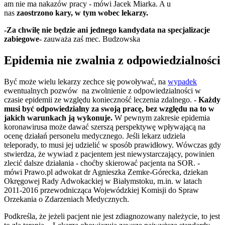
am nie ma nakazów pracy - mówi Jacek Miarka. A u
nas
zaostrzono kary, w tym wobec lekarzy.
-Za chwilę nie będzie ani jednego kandydata na specjalizacje
zabiegowe-
zauważa zaś mec. Budzowska
Epidemia nie zwalnia z odpowiedzialności
Być może wielu lekarzy zechce się powoływać, na
wypadek
ewentualnych pozwów na zwolnienie z odpowiedzialności w
czasie epidemii ze względu konieczność leczenia zdalnego. -
Każdy
musi być odpowiedzialny za swoją pracę, bez względu na to w
jakich warunkach ją wykonuje.
W pewnym zakresie epidemia
koronawirusa może dawać szerszą perspektywę wpływającą na
ocenę działań personelu medycznego. Jeśli lekarz udziela
teleporady, to musi jej udzielić w sposób prawidłowy. Wówczas gdy
stwierdza, że wywiad z pacjentem jest niewystarczający, powinien
zlecić dalsze działania - choćby skierować pacjenta na SOR. -
mówi Prawo.pl adwokat dr Agnieszka Zemke-Górecka, dziekan
Okręgowej Rady Adwokackiej w Białymstoku, m.in. w latach
2011-2016 przewodnicząca Wojewódzkiej Komisji do Spraw
Orzekania o Zdarzeniach Medycznych.
Podkreśla, że jeżeli pacjent nie jest zdiagnozowany należycie, to jest