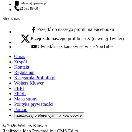
Numer telefonu:
redakcja@prawo.pl
Adres email:
22 535 88 00
Numer telefonu:
Śledź nas
Przejdź do naszego profilu na Facebooku
facebook - otwiera się w nowej karcie
Przejdź do naszego profilu na X (dawniej Twitter)
x - otwiera się w nowej karcie
Odwiedź nasz kanał w serwisie YouTube
youtube - otwiera się w nowej karcie
O nas
Zespół
Kontakt
Regulamin
Księgarnia Profinfo.pl
Wolters Kluwer
FEPI
FPOP
Mapa strony
Polityka prywatności
Pomoc
Zarządzaj preferencjami plików cookie
© 2026 Wolters Kluwer
Realizacja Ideo Powered by:
CMS Edito