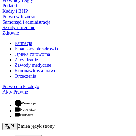
Prawnicy i sądy
Podatki
Kadry i BHP
Prawo w biznesie
Samorząd i administracja
Szkoły i uczelnie
Zdrowie
Farmacja
Finansowanie zdrowia
Opieka zdrowotna
Zarządzanie
Zawody medyczne
Koronawirus a prawo
Orzeczenia
Prawo dla każdego
Akty Prawne
- otwiera się w nowej karcie
Promocje
Newsletter
Podcasty
Zmień język - bieżący:
Zmień język strony
PL