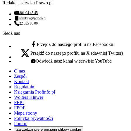
Redakcja serwisu Prawo.pl
801 04 45 45
Numer telefonu:
redakcja@prawo.pl
Adres email:
22 535 88 00
Numer telefonu:
Śledź nas
Przejdź do naszego profilu na Facebooku
facebook - otwiera się w nowej karcie
Przejdź do naszego profilu na X (dawniej Twitter)
x - otwiera się w nowej karcie
Odwiedź nasz kanał w serwisie YouTube
youtube - otwiera się w nowej karcie
O nas
Zespół
Kontakt
Regulamin
Księgarnia Profinfo.pl
Wolters Kluwer
FEPI
FPOP
Mapa strony
Polityka prywatności
Pomoc
Zarządzaj preferencjami plików cookie