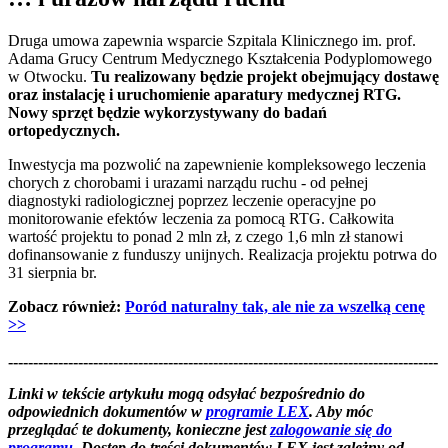
Druga umowa zapewnia wsparcie Szpitala Klinicznego im. prof.
Adama Grucy Centrum Medycznego Kształcenia Podyplomowego
w Otwocku.
Tu realizowany będzie projekt obejmujący dostawę
oraz instalację i uruchomienie aparatury medycznej RTG.
Nowy sprzęt będzie wykorzystywany do badań
ortopedycznych.
Inwestycja ma pozwolić na zapewnienie kompleksowego leczenia
chorych z chorobami i urazami narządu ruchu - od pełnej
diagnostyki radiologicznej poprzez leczenie operacyjne po
monitorowanie efektów leczenia za pomocą RTG. Całkowita
wartość projektu to ponad 2 mln zł, z czego 1,6 mln zł stanowi
dofinansowanie z funduszy unijnych. Realizacja projektu potrwa do
31 sierpnia br.
Zobacz również:
Poród naturalny tak, ale nie za wszelką cenę
>>
--------------------------------------------------------------------------------------
--------------------------------------------------------
Linki w tekście artykułu mogą odsyłać bezpośrednio do
odpowiednich dokumentów w
programie LEX
. Aby móc
przeglądać te dokumenty, konieczne jest
zalogowanie się do
programu
. Dostęp do treści dokumentów LEX jest zależny od