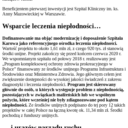
Beneficjentem pierwszej inwestycji jest Szpital Kliniczny im. ks.
Anny Mazowieckiej w Warszawie.
Wsparcie leczenia niepłodności…
Dofinansowanie ma objąć modernizację i doposażenie Szpitala
Karowa jako referencyjnego ośrodka leczenia niepłodności.
Wartość projektu to około 1,61 mln zł, z czego 920 tys. zł stanowią
środki unijne. Projekt zakończy się przed końcem czerwca 2020 r.
We wspomnianym szpitalu od połowy 2018 r. realizowany jest
„Program kompleksowej ochrony zdrowia prokreacyjnego w
Polsce” finansowany ze środków unijnego Programu Infrastruktura i
Środowisko oraz Ministerstwa Zdrowia. Jego głównym celem jest
zwiększenie dostępności do wysokiej jakości świadczeń z zakresu
diagnostyki i leczenia niepłodności.
Program jest skierowany
głównie do osób, u których występuje problem z niepłodnością,
pozostających w związkach małżeńskich lub we wspólnym
pożyciu, które wcześniej nie były zdiagnozowane pod kątem
niepłodności.
Ze środków unijnych podpisano do tej pory 12 takich
projektów w całej Polsce na łączną kwotę ok. 11,34 mln zł. Środki
pochodzą z funduszy unijnych.
… i urazów narządu ruchu