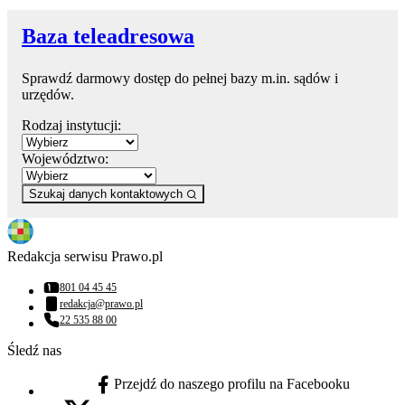
Baza teleadresowa
Sprawdź darmowy dostęp do pełnej bazy m.in. sądów i
urzędów.
Rodzaj instytucji:
Województwo:
Szukaj danych kontaktowych
Redakcja serwisu Prawo.pl
801 04 45 45
Numer telefonu:
redakcja@prawo.pl
Adres email:
22 535 88 00
Numer telefonu:
Śledź nas
Przejdź do naszego profilu na Facebooku
facebook - otwiera się w nowej karcie