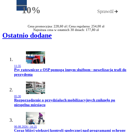
10%
Sprawdź
Rabatu
Cena promocyjna: 228,60 zł |
Cena regularna: 254,00 zł
Najniższa cena w ostatnich 30 dniach: 177,80 zł
Ostatnio dodane
11:35
Przejdź do artykułu:
Psy ratownicze z OSP pomogą innym służbom - nowelizacja trafi do
prezydenta
05:30
Przejdź do artykułu:
Rozporządzenie o przydziałach mobilizacyjnych zniknęło po
niespełna miesiącu
06.08.2026 | 16:25
Przejdź do artykułu:
Coraz bliżej większej kontroli społecznej nad programami ochrony