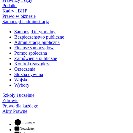
Prawnicy i sądy
Podatki
Kadry i BHP
Prawo w biznesie
Samorząd i administracja
Samorząd terytorialny
Bezpieczeństwo publiczne
Administracja publiczna
Finanse samorządów
Pomoc społeczna
Zamówienia publiczne
Kontrola zarządcza
Orzeczenia
Służba cywilna
Wojsko
Wybory
Szkoły i uczelnie
Zdrowie
Prawo dla każdego
Akty Prawne
- otwiera się w nowej karcie
Promocje
Newsletter