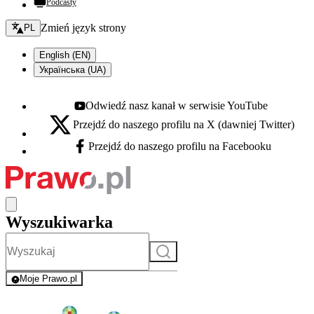
Podcasty
Zmień język - bieżący:
Zmień język strony
PL
English (EN)
Українська (UA)
Odwiedź nasz kanał w serwisie YouTube
Youtube - otwiera się w nowej karcie
Przejdź do naszego profilu na X (dawniej Twitter)
X - otwiera się w nowej karcie
Przejdź do naszego profilu na Facebooku
Facebook - otwiera się w nowej karcie
Wyszukiwarka
Szukaj
Moje Prawo.pl
- rejestracja i logowanie do serwisu