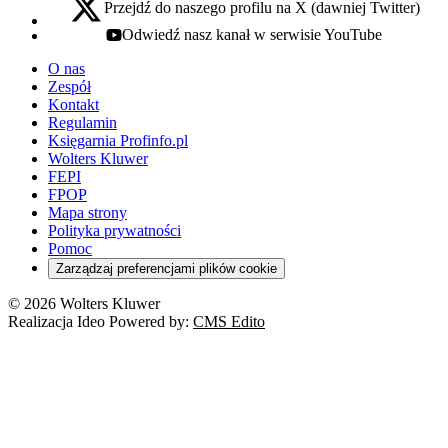
Przejdź do naszego profilu na X (dawniej Twitter)
x - otwiera się w nowej karcie
Odwiedź nasz kanał w serwisie YouTube
youtube - otwiera się w nowej karcie
O nas
Zespół
Kontakt
Regulamin
Księgarnia Profinfo.pl
Wolters Kluwer
FEPI
FPOP
Mapa strony
Polityka prywatności
Pomoc
Zarządzaj preferencjami plików cookie
© 2026 Wolters Kluwer
Realizacja Ideo Powered by:
CMS Edito