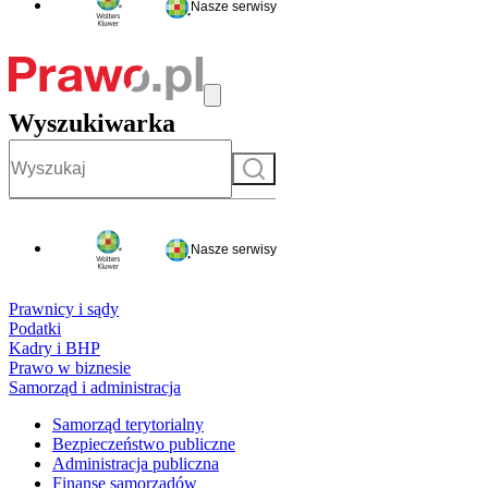
Nasze serwisy
Wyszukiwarka
Szukaj
Nasze serwisy
Prawnicy i sądy
Podatki
Kadry i BHP
Prawo w biznesie
Samorząd i administracja
Samorząd terytorialny
Bezpieczeństwo publiczne
Administracja publiczna
Finanse samorządów