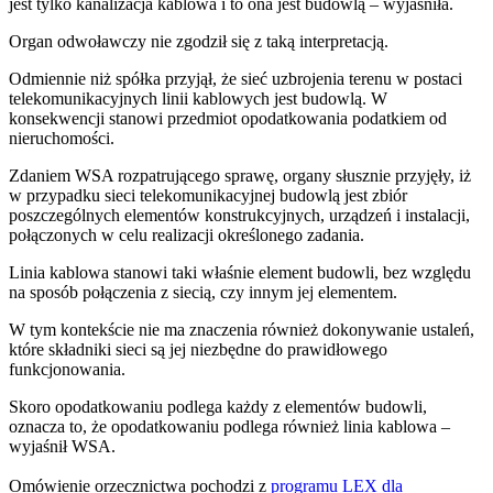
jest tylko kanalizacja kablowa i to ona jest budowlą – wyjaśniła.
Organ odwoławczy nie zgodził się z taką interpretacją.
Odmiennie niż spółka przyjął, że sieć uzbrojenia terenu w postaci
telekomunikacyjnych linii kablowych jest budowlą. W
konsekwencji stanowi przedmiot opodatkowania podatkiem od
nieruchomości.
Zdaniem WSA rozpatrującego sprawę, organy słusznie przyjęły, iż
w przypadku sieci telekomunikacyjnej budowlą jest zbiór
poszczególnych elementów konstrukcyjnych, urządzeń i instalacji,
połączonych w celu realizacji określonego zadania.
Linia kablowa stanowi taki właśnie element budowli, bez względu
na sposób połączenia z siecią, czy innym jej elementem.
W tym kontekście nie ma znaczenia również dokonywanie ustaleń,
które składniki sieci są jej niezbędne do prawidłowego
funkcjonowania.
Skoro opodatkowaniu podlega każdy z elementów budowli,
oznacza to, że opodatkowaniu podlega również linia kablowa –
wyjaśnił WSA.
Omówienie orzecznictwa pochodzi z
programu LEX dla