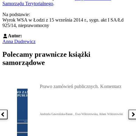
Samorządu Terytorialnego
.
Na podstawie:
Wyrok WSA w Łodzi z 15 września 2014 r., sygn. akt I SA/Łd
925/14, nieprawomocny
Autor:
Anna Dudrewicz
Polecamy prawnicze książki
samorządowe
Przejdź do: Prawo zamówień publicznych. Komentarz, Andrzela G
Prawo zamówień publicznych. Komentarz
Andrzela Gawrońska-Baran , Ewa Wiktorowska, Adam Wiktorowski
Poprzednia książka
N