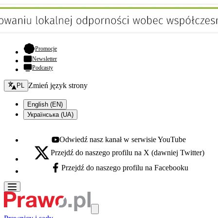
- otwiera się w nowej karcie
Promocje
Newsletter
Podcasty
Zmień język - bieżący:
Zmień język strony
PL
English (EN)
Українська (UA)
Odwiedź nasz kanał w serwisie YouTube
Youtube - otwiera się w nowej karcie
Przejdź do naszego profilu na X (dawniej Twitter)
X - otwiera się w nowej karcie
Przejdź do naszego profilu na Facebooku
Facebook - otwiera się w nowej karcie