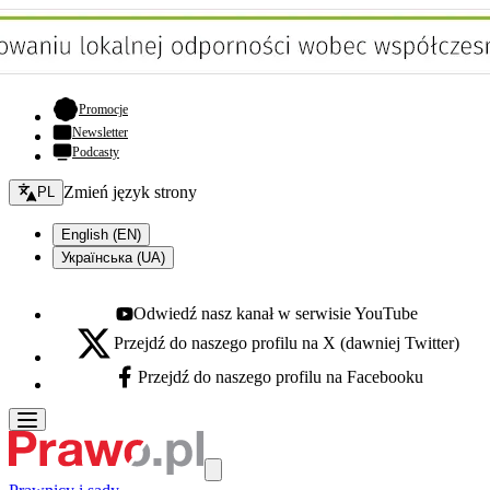
- otwiera się w nowej karcie
Promocje
Newsletter
Podcasty
Zmień język - bieżący:
Zmień język strony
PL
English (EN)
Українська (UA)
Odwiedź nasz kanał w serwisie YouTube
Youtube - otwiera się w nowej karcie
Przejdź do naszego profilu na X (dawniej Twitter)
X - otwiera się w nowej karcie
Przejdź do naszego profilu na Facebooku
Facebook - otwiera się w nowej karcie