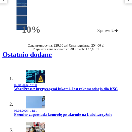
Poprzednia książka
N
10%
Sprawdź
Rabatu
Cena promocyjna: 228,60 zł |
Cena regularna: 254,00 zł
Najniższa cena w ostatnich 30 dniach: 177,80 zł
Ostatnio dodane
05.08.2026 | 17:50
Przejdź do artykułu:
WordPress z krytycznymi lukami. Jest rekomendacja dla KSC
05.08.2026 | 14:11
Przejdź do artykułu:
Premier zapowiada kontrolę po alarmie na Lubelszczyźnie