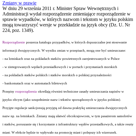
Zmiany w prawie
W dniu 29 września 2011 r. Minister Spraw Wewnętrznych i
Administracji wydał rozporządzenie zmieniające rozporządzenie w
sprawie wypadków, w których nazwom i tekstom w języku polskim
mogą towarzyszyć wersje w przekładzie na język obcy (Dz. U. Nr
224, poz. 1349).
Rozporządzenie
poszerza katalogu przypadków, w których dopuszczalne jest stosowanie
informacji dwujęzycznych. W wyniku zmian w przepisach, mogą one być umieszczane:
- na lotniskach oraz na pokładach statków powietrznych zarejestrowanych w Polsce
- w zintegrowanych węzłach przesiadkowych i w portach i przystaniach morskich
- na pokładach statków polskich i statków morskich o polskiej przynależności
- bankomatach oraz w automatach biletowych
Przepisy
rozporządzenia
określają również techniczne zasady umieszczania napisów w
języku obcym (jako uzupełnienie nazw i tekstów sporządzonych w języku polskim).
Przyjęte regulacje sankcjonują przyjętą od dawna praktykę umieszczania dwujęzycznych
nazw np. na lotniskach. Zmiany mają ułatwić obcokrajowcom, w tym pasażerom samolotów
i statków, poruszanie się i korzystanie z infrastruktury węzłów przesiadkowych, a także reszty
miast. W efekcie będzie to wpływało na promocję miast i polepszy ich wizerunek.