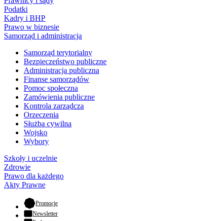
Prawnicy i sądy
Podatki
Kadry i BHP
Prawo w biznesie
Samorząd i administracja
Samorząd terytorialny
Bezpieczeństwo publiczne
Administracja publiczna
Finanse samorządów
Pomoc społeczna
Zamówienia publiczne
Kontrola zarządcza
Orzeczenia
Służba cywilna
Wojsko
Wybory
Szkoły i uczelnie
Zdrowie
Prawo dla każdego
Akty Prawne
- otwiera się w nowej karcie
Promocje
Newsletter