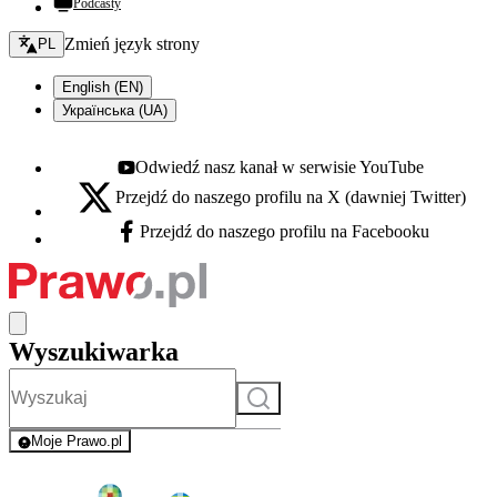
Podcasty
Zmień język - bieżący:
Zmień język strony
PL
English (EN)
Українська (UA)
Odwiedź nasz kanał w serwisie YouTube
Youtube - otwiera się w nowej karcie
Przejdź do naszego profilu na X (dawniej Twitter)
X - otwiera się w nowej karcie
Przejdź do naszego profilu na Facebooku
Facebook - otwiera się w nowej karcie
Wyszukiwarka
Szukaj
Moje Prawo.pl
- rejestracja i logowanie do serwisu