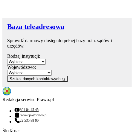
Baza teleadresowa
Sprawdź darmowy dostęp do pełnej bazy m.in. sądów i
urzędów.
Rodzaj instytucji:
Województwo:
Szukaj danych kontaktowych
Redakcja serwisu Prawo.pl
801 04 45 45
Numer telefonu:
redakcja@prawo.pl
Adres email:
22 535 88 00
Numer telefonu:
Śledź nas