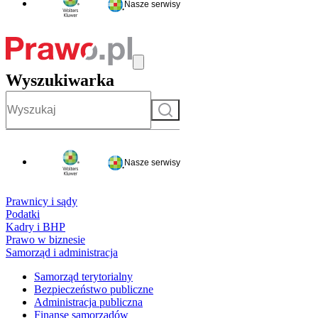
Nasze serwisy
Wyszukiwarka
Szukaj
Nasze serwisy
Prawnicy i sądy
Podatki
Kadry i BHP
Prawo w biznesie
Samorząd i administracja
Samorząd terytorialny
Bezpieczeństwo publiczne
Administracja publiczna
Finanse samorządów