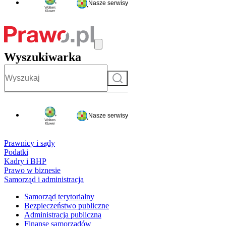
Nasze serwisy
Wyszukiwarka
Szukaj
Nasze serwisy
Prawnicy i sądy
Podatki
Kadry i BHP
Prawo w biznesie
Samorząd i administracja
Samorząd terytorialny
Bezpieczeństwo publiczne
Administracja publiczna
Finanse samorządów