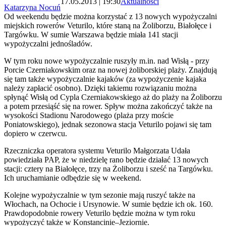
17.05.2013 | 19:30
Aktualności
Katarzyna Nocuń
Od weekendu będzie można korzystać z 13 nowych wypożyczalni
miejskich rowerów Veturilo, które staną na Żoliborzu, Białołęce i
Targówku. W sumie Warszawa będzie miała 141 stacji
wypożyczalni jednośladów.
W tym roku nowe wypożyczalnie ruszyły m.in. nad Wisłą - przy
Porcie Czerniakowskim oraz na nowej żoliborskiej plaży. Znajdują
się tam także wypożyczalnie kajaków (za wypożyczenie kajaka
należy zapłacić osobno). Dzięki takiemu rozwiązaniu można
spłynąć Wisłą od Cypla Czerniakowskiego aż do plaży na Żoliborzu
a potem przesiąść się na rower. Spływ można zakończyć także na
wysokości Stadionu Narodowego (plaża przy moście
Poniatowskiego), jednak sezonowa stacja Veturilo pojawi się tam
dopiero w czerwcu.
Rzeczniczka operatora systemu Veturilo Małgorzata Udała
powiedziała PAP, że w niedzielę rano będzie działać 13 nowych
stacji: cztery na Białołęce, trzy na Żoliborzu i sześć na Targówku.
Ich uruchamianie odbędzie się w weekend.
Kolejne wypożyczalnie w tym sezonie mają ruszyć także na
Włochach, na Ochocie i Ursynowie. W sumie będzie ich ok. 160.
Prawdopodobnie rowery Veturilo będzie można w tym roku
wypożyczyć także w Konstancinie–Jeziornie.