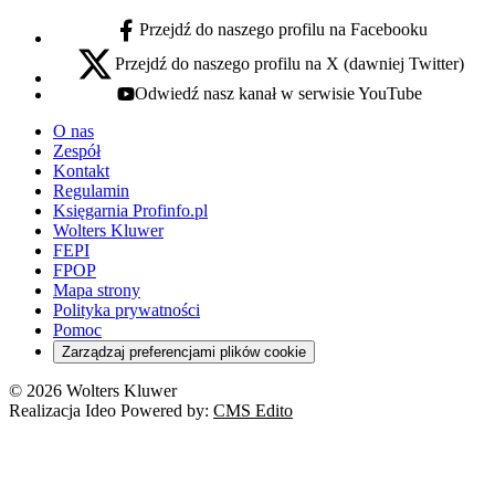
Przejdź do naszego profilu na Facebooku
facebook - otwiera się w nowej karcie
Przejdź do naszego profilu na X (dawniej Twitter)
x - otwiera się w nowej karcie
Odwiedź nasz kanał w serwisie YouTube
youtube - otwiera się w nowej karcie
O nas
Zespół
Kontakt
Regulamin
Księgarnia Profinfo.pl
Wolters Kluwer
FEPI
FPOP
Mapa strony
Polityka prywatności
Pomoc
Zarządzaj preferencjami plików cookie
© 2026 Wolters Kluwer
Realizacja Ideo Powered by:
CMS Edito