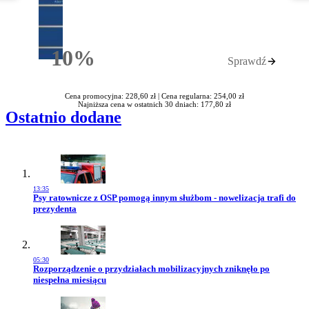
10%
Sprawdź
Rabatu
Cena promocyjna: 228,60 zł |
Cena regularna: 254,00 zł
Najniższa cena w ostatnich 30 dniach: 177,80 zł
Ostatnio dodane
13:35
Przejdź do artykułu:
Psy ratownicze z OSP pomogą innym służbom - nowelizacja trafi do
prezydenta
05:30
Przejdź do artykułu:
Rozporządzenie o przydziałach mobilizacyjnych zniknęło po
niespełna miesiącu