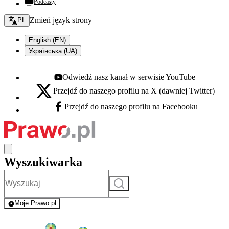
Podcasty
Zmień język - bieżący:
Zmień język strony
PL
English (EN)
Українська (UA)
Odwiedź nasz kanał w serwisie YouTube
Youtube - otwiera się w nowej karcie
Przejdź do naszego profilu na X (dawniej Twitter)
X - otwiera się w nowej karcie
Przejdź do naszego profilu na Facebooku
Facebook - otwiera się w nowej karcie
Wyszukiwarka
Szukaj
Moje Prawo.pl
- rejestracja i logowanie do serwisu