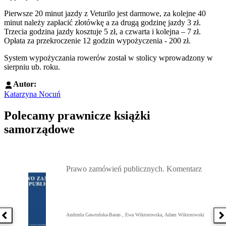
Pierwsze 20 minut jazdy z Veturilo jest darmowe, za kolejne 40
minut należy zapłacić złotówkę a za drugą godzinę jazdy 3 zł.
Trzecia godzina jazdy kosztuje 5 zł, a czwarta i kolejna – 7 zł.
Opłata za przekroczenie 12 godzin wypożyczenia - 200 zł.
System wypożyczania rowerów został w stolicy wprowadzony w
sierpniu ub. roku.
Autor:
Katarzyna Nocuń
Polecamy prawnicze książki
samorządowe
Przejdź do: Prawo zamówień publicznych. Komentarz, Andrzela G
Prawo zamówień publicznych. Komentarz
Andrzela Gawrońska-Baran , Ewa Wiktorowska, Adam Wiktorowski
Poprzednia książka
N