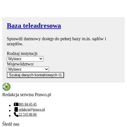
Baza teleadresowa
Sprawdź darmowy dostęp do pełnej bazy m.in. sądów i
urzędów.
Rodzaj instytucji:
Województwo:
Szukaj danych kontaktowych
Redakcja serwisu Prawo.pl
801 04 45 45
Numer telefonu:
redakcja@prawo.pl
Adres email:
22 535 88 00
Numer telefonu:
Śledź nas