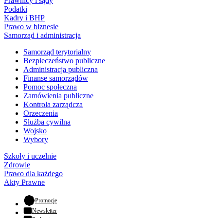
Prawnicy i sądy
Podatki
Kadry i BHP
Prawo w biznesie
Samorząd i administracja
Samorząd terytorialny
Bezpieczeństwo publiczne
Administracja publiczna
Finanse samorządów
Pomoc społeczna
Zamówienia publiczne
Kontrola zarządcza
Orzeczenia
Służba cywilna
Wojsko
Wybory
Szkoły i uczelnie
Zdrowie
Prawo dla każdego
Akty Prawne
- otwiera się w nowej karcie
Promocje
Newsletter