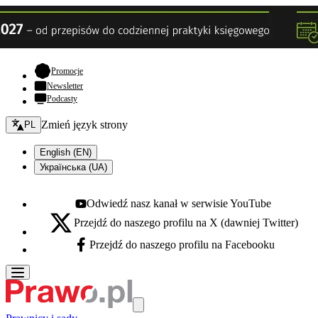
- otwiera się w nowej karcie
Promocje
Newsletter
Podcasty
Zmień język - bieżący:
Zmień język strony
PL
English (EN)
Українська (UA)
Odwiedź nasz kanał w serwisie YouTube
Youtube - otwiera się w nowej karcie
Przejdź do naszego profilu na X (dawniej Twitter)
X - otwiera się w nowej karcie
Przejdź do naszego profilu na Facebooku
Facebook - otwiera się w nowej karcie