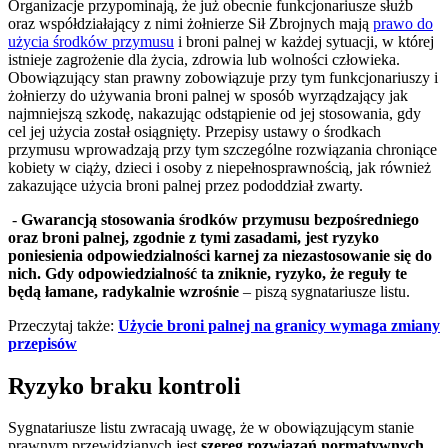
Organizacje przypominają, że już obecnie funkcjonariusze służb
oraz współdziałający z nimi żołnierze Sił Zbrojnych mają
prawo do
użycia środków przymusu
i broni palnej w każdej sytuacji, w której
istnieje zagrożenie dla życia, zdrowia lub wolności człowieka.
Obowiązujący stan prawny zobowiązuje przy tym funkcjonariuszy i
żołnierzy do używania broni palnej w sposób wyrządzający jak
najmniejszą szkodę, nakazując odstąpienie od jej stosowania, gdy
cel jej użycia został osiągnięty. Przepisy ustawy o środkach
przymusu wprowadzają przy tym szczególne rozwiązania chroniące
kobiety w ciąży, dzieci i osoby z niepełnosprawnością, jak również
zakazujące użycia broni palnej przez pododdział zwarty.
-
Gwarancją stosowania środków przymusu bezpośredniego
oraz broni palnej, zgodnie z tymi zasadami, jest ryzyko
poniesienia odpowiedzialności karnej za niezastosowanie się do
nich. Gdy odpowiedzialność ta zniknie, ryzyko, że reguły te
będą łamane, radykalnie wzrośnie
– piszą sygnatariusze listu.
Przeczytaj także:
Użycie broni palnej na granicy wymaga zmiany
przepisów
Ryzyko braku kontroli
Sygnatariusze listu zwracają uwagę, że w obowiązującym stanie
prawnym przewidzianych jest
szereg rozwiązań normatywnych,