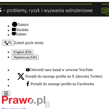
- otwiera się w nowej karcie
Promocje
Newsletter
Podcasty
Zmień język - bieżący:
Zmień język strony
PL
English (EN)
Українська (UA)
Odwiedź nasz kanał w serwisie YouTube
Youtube - otwiera się w nowej karcie
Przejdź do naszego profilu na X (dawniej Twitter)
X - otwiera się w nowej karcie
Przejdź do naszego profilu na Facebooku
Facebook - otwiera się w nowej karcie