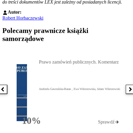
do treści dokumentów LEX jest zależny od posiadanych licencji.
Autor:
Robert Horbaczewski
Polecamy prawnicze książki
samorządowe
Przejdź do: Prawo zamówień publicznych. Komentarz, Andrzela G
Prawo zamówień publicznych. Komentarz
Andrzela Gawrońska-Baran , Ewa Wiktorowska, Adam Wiktorowski
Poprzednia książka
N
10%
Sprawdź
Rabatu