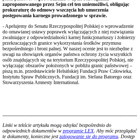
zaproponowanego przez Sejm cel ten uniemożliwi, obligując
prokuraturę do odmowy wszczęcia lub umorzenia
postępowania karnego prowadzonego w sprawie.
- Apelujemy do Senatu Rzeczypospolitej Polskiej o wprowadzenie
do omawianej ustawy poprawek wyłączających z niej rozwiązania
zwalniające z odpowiedzialności karnej funkcjonariuszy i żołnierzy
przekraczających granice wykorzystania środków przymusu
bezpośredniego i broni palnej. W naszej ocenie jest to niezbędne z
uwagi na obowiązek organów państwa ochrony życia wszystkich
osób znajdujących się na terytorium Rzeczypospolitej Polskiej, nie
wyłączając obszarów położonych w pobliżu granic państwowej –
piszą m.in. przedstawiciele Helsińskiej Fundacji Praw Człowieka,
Instytutu Spraw Publicznych, Fundacji im. Stefana Batorego oraz
Stowarzyszenia Amnesty International.
--------------------------------------------------------------------------------------
--------------------------------------------------------
Linki w tekście artykułu mogą odsyłać bezpośrednio do
odpowiednich dokumentów w
programie LEX
. Aby móc przeglądać
te dokumenty, konieczne jest
zalogowanie się do programu
. Dostęp