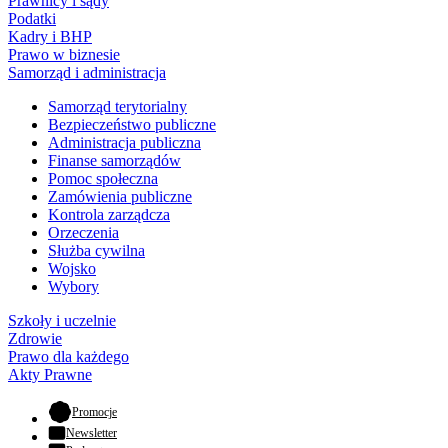
Prawnicy i sądy
Podatki
Kadry i BHP
Prawo w biznesie
Samorząd i administracja
Samorząd terytorialny
Bezpieczeństwo publiczne
Administracja publiczna
Finanse samorządów
Pomoc społeczna
Zamówienia publiczne
Kontrola zarządcza
Orzeczenia
Służba cywilna
Wojsko
Wybory
Szkoły i uczelnie
Zdrowie
Prawo dla każdego
Akty Prawne
- otwiera się w nowej karcie
Promocje
Newsletter