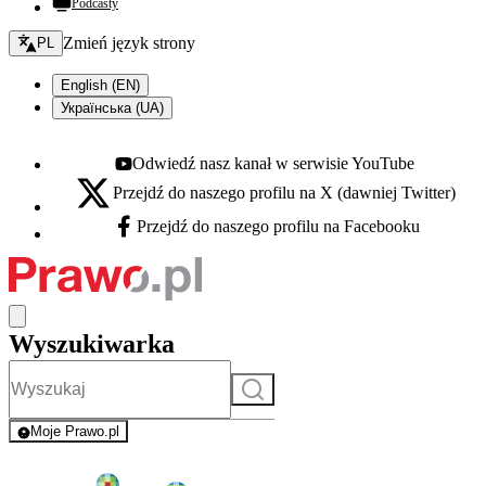
Podcasty
Zmień język - bieżący:
Zmień język strony
PL
English (EN)
Українська (UA)
Odwiedź nasz kanał w serwisie YouTube
Youtube - otwiera się w nowej karcie
Przejdź do naszego profilu na X (dawniej Twitter)
X - otwiera się w nowej karcie
Przejdź do naszego profilu na Facebooku
Facebook - otwiera się w nowej karcie
Wyszukiwarka
Szukaj
Moje Prawo.pl
- rejestracja i logowanie do serwisu