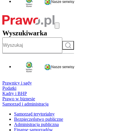
Nasze serwisy
Wyszukiwarka
Szukaj
Nasze serwisy
Prawnicy i sądy
Podatki
Kadry i BHP
Prawo w biznesie
Samorząd i administracja
Samorząd terytorialny
Bezpieczeństwo publiczne
Administracja publiczna
Finanse samorządów