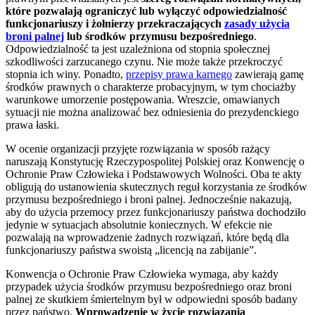
które pozwalają ograniczyć lub wyłączyć odpowiedzialność
funkcjonariuszy i żołnierzy przekraczających
zasady użycia
broni palnej
lub środków przymusu bezpośredniego
.
Odpowiedzialność ta jest uzależniona od stopnia społecznej
szkodliwości zarzucanego czynu. Nie może także przekroczyć
stopnia ich winy. Ponadto,
przepisy prawa karnego
zawierają gamę
środków prawnych o charakterze probacyjnym, w tym chociażby
warunkowe umorzenie postępowania. Wreszcie, omawianych
sytuacji nie można analizować bez odniesienia do prezydenckiego
prawa łaski.
W ocenie organizacji przyjęte rozwiązania w sposób rażący
naruszają Konstytucję Rzeczypospolitej Polskiej oraz Konwencję o
Ochronie Praw Człowieka i Podstawowych Wolności. Oba te akty
obligują do ustanowienia skutecznych reguł korzystania ze środków
przymusu bezpośredniego i broni palnej. Jednocześnie nakazują,
aby do użycia przemocy przez funkcjonariuszy państwa dochodziło
jedynie w sytuacjach absolutnie koniecznych. W efekcie nie
pozwalają na wprowadzenie żadnych rozwiązań, które będą dla
funkcjonariuszy państwa swoistą „licencją na zabijanie”.
Konwencja o Ochronie Praw Człowieka wymaga, aby każdy
przypadek użycia środków przymusu bezpośredniego oraz broni
palnej ze skutkiem śmiertelnym był w odpowiedni sposób badany
przez państwo.
Wprowadzenie w życie rozwiązania