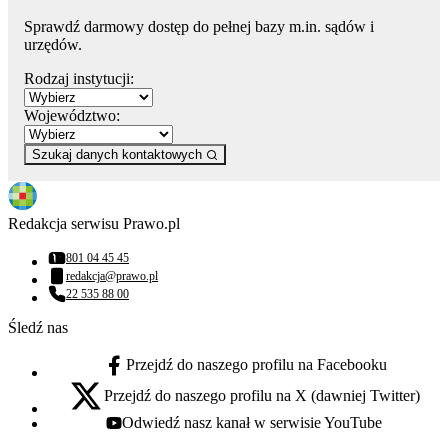
Sprawdź darmowy dostęp do pełnej bazy m.in. sądów i
urzędów.
Rodzaj instytucji:
Województwo:
Szukaj danych kontaktowych
Redakcja serwisu Prawo.pl
801 04 45 45
Numer telefonu:
redakcja@prawo.pl
Adres email:
22 535 88 00
Numer telefonu:
Śledź nas
Przejdź do naszego profilu na Facebooku
facebook - otwiera się w nowej karcie
Przejdź do naszego profilu na X (dawniej Twitter)
x - otwiera się w nowej karcie
Odwiedź nasz kanał w serwisie YouTube
youtube - otwiera się w nowej karcie