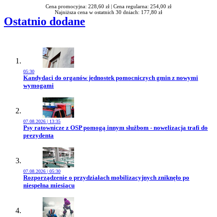
Cena promocyjna: 228,60 zł |
Cena regularna: 254,00 zł
Najniższa cena w ostatnich 30 dniach: 177,80 zł
Ostatnio dodane
05:30
Przejdź do artykułu:
Kandydaci do organów jednostek pomocniczych gmin z nowymi
wymogami
07.08.2026 | 13:35
Przejdź do artykułu:
Psy ratownicze z OSP pomogą innym służbom - nowelizacja trafi do
prezydenta
07.08.2026 | 05:30
Przejdź do artykułu:
Rozporządzenie o przydziałach mobilizacyjnych zniknęło po
niespełna miesiącu