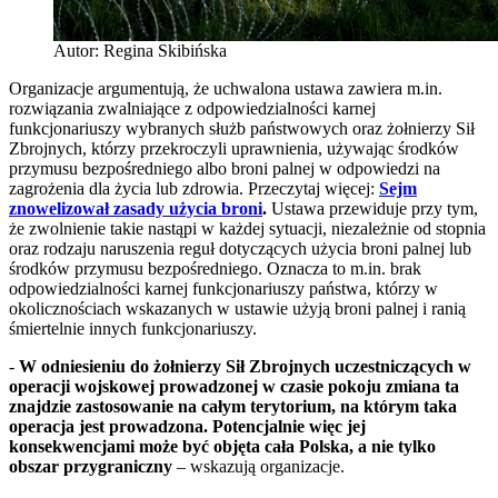
Autor: Regina Skibińska
Organizacje argumentują, że uchwalona ustawa zawiera m.in.
rozwiązania zwalniające z odpowiedzialności karnej
funkcjonariuszy wybranych służb państwowych oraz żołnierzy Sił
Zbrojnych, którzy przekroczyli uprawnienia, używając środków
przymusu bezpośredniego albo broni palnej w odpowiedzi na
zagrożenia dla życia lub zdrowia. Przeczytaj więcej:
Sejm
znowelizował zasady użycia broni
.
Ustawa przewiduje przy tym,
że zwolnienie takie nastąpi w każdej sytuacji, niezależnie od stopnia
oraz rodzaju naruszenia reguł dotyczących użycia broni palnej lub
środków przymusu bezpośredniego. Oznacza to m.in. brak
odpowiedzialności karnej funkcjonariuszy państwa, którzy w
okolicznościach wskazanych w ustawie użyją broni palnej i ranią
śmiertelnie innych funkcjonariuszy.
-
W odniesieniu do żołnierzy Sił Zbrojnych uczestniczących w
operacji wojskowej prowadzonej w czasie pokoju zmiana ta
znajdzie zastosowanie na całym terytorium, na którym taka
operacja jest prowadzona. Potencjalnie więc jej
konsekwencjami może być objęta cała Polska, a nie tylko
obszar przygraniczny
– wskazują organizacje.