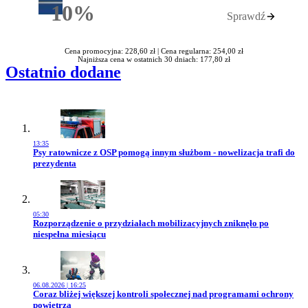
10%
Sprawdź
Rabatu
Cena promocyjna: 228,60 zł |
Cena regularna: 254,00 zł
Najniższa cena w ostatnich 30 dniach: 177,80 zł
Ostatnio dodane
13:35
Przejdź do artykułu:
Psy ratownicze z OSP pomogą innym służbom - nowelizacja trafi do
prezydenta
05:30
Przejdź do artykułu:
Rozporządzenie o przydziałach mobilizacyjnych zniknęło po
niespełna miesiącu
06.08.2026 | 16:25
Przejdź do artykułu:
Coraz bliżej większej kontroli społecznej nad programami ochrony
powietrza