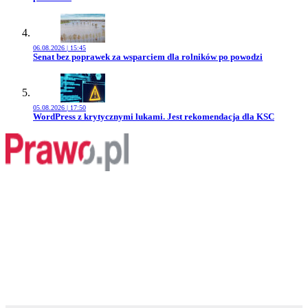
06.08.2026 | 15:45
Przejdź do artykułu:
Senat bez poprawek za wsparciem dla rolników po powodzi
05.08.2026 | 17:50
Przejdź do artykułu:
WordPress z krytycznymi lukami. Jest rekomendacja dla KSC