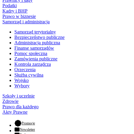
Prawnicy i sądy
Podatki
Kadry i BHP
Prawo w biznesie
Samorząd i administracja
Samorząd terytorialny
Bezpieczeństwo publiczne
Administracja publiczna
Finanse samorządów
Pomoc społeczna
Zamówienia publiczne
Kontrola zarządcza
Orzeczenia
Służba cywilna
Wojsko
Wybory
Szkoły i uczelnie
Zdrowie
Prawo dla każdego
Akty Prawne
- otwiera się w nowej karcie
Promocje
Newsletter