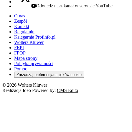
x - otwiera się w nowej karcie
Odwiedź nasz kanał w serwisie YouTube
youtube - otwiera się w nowej karcie
O nas
Zespół
Kontakt
Regulamin
Księgarnia Profinfo.pl
Wolters Kluwer
FEPI
FPOP
Mapa strony
Polityka prywatności
Pomoc
Zarządzaj preferencjami plików cookie
© 2026 Wolters Kluwer
Realizacja Ideo Powered by:
CMS Edito