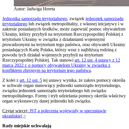
Autor: Jadwiga Hereta
Jednostka samorządu terytorialnego
, związek
jednostek samorządu
terytorialnego
lub związek metropolitalny, z własnej inicjatywy i w
zakresie posiadanych środków, może zapewnić pomoc obywatelom
Ukrainy, którzy przybyli na terytorium Rzeczypospolitej Polskiej z
terytorium Ukrainy w związku z działaniami wojennymi
prowadzonymi na terytorium tego państwa, oraz obywateli Ukrainy
posiadających Kartę Polaka, którzy wraz z najbliższą rodziną z
powodu tych działań wojennych przybyli na terytorium
Rzeczypospolitej Polskiej. Tak stanowi
art. 12 ust. 4 ustawy z 12
marca 2022 r. o pomocy obywatelom Ukrainy w związku z
konfliktem zbrojnym na terytorium tego państwa
.
Z kolei z
art. 12 ust. 5
tej ustawy wynika, że zakres pomocy określa
w uchwale organ stanowiący jednostki samorządu terytorialnego,
związku jednostek samorządu terytorialnego lub związku
metropolitalnego. Formy i tryb udzielania pomocy określa właściwy
organ wykonawczy danej jednostki lub związku.
Czytaj więcej:
JST a polecenia wojewody w specustawie
ukraińskiej >
Rady miejskie uchwalają