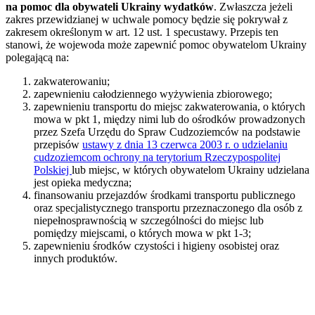
na pomoc dla obywateli Ukrainy wydatków
. Zwłaszcza jeżeli
zakres przewidzianej w uchwale pomocy będzie się pokrywał z
zakresem określonym w art. 12 ust. 1 specustawy. Przepis ten
stanowi, że wojewoda może zapewnić pomoc obywatelom Ukrainy
polegającą na:
zakwaterowaniu;
zapewnieniu całodziennego wyżywienia zbiorowego;
zapewnieniu transportu do miejsc zakwaterowania, o których
mowa w pkt 1, między nimi lub do ośrodków prowadzonych
przez Szefa Urzędu do Spraw Cudzoziemców na podstawie
przepisów
ustawy z dnia 13 czerwca 2003 r. o udzielaniu
cudzoziemcom ochrony na terytorium Rzeczypospolitej
Polskiej
lub miejsc, w których obywatelom Ukrainy udzielana
jest opieka medyczna;
finansowaniu przejazdów środkami transportu publicznego
oraz specjalistycznego transportu przeznaczonego dla osób z
niepełnosprawnością w szczególności do miejsc lub
pomiędzy miejscami, o których mowa w pkt 1-3;
zapewnieniu środków czystości i higieny osobistej oraz
innych produktów.