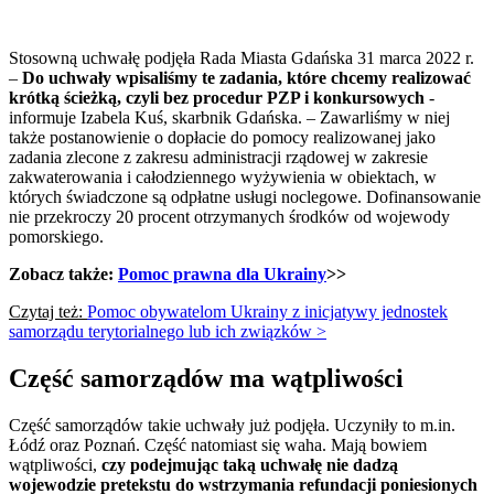
Stosowną uchwałę podjęła Rada Miasta Gdańska 31 marca 2022 r.
–
Do uchwały wpisaliśmy te zadania, które chcemy realizować
krótką ścieżką, czyli bez procedur PZP i konkursowych
-
informuje Izabela Kuś, skarbnik Gdańska. – Zawarliśmy w niej
także postanowienie o dopłacie do pomocy realizowanej jako
zadania zlecone z zakresu administracji rządowej w zakresie
zakwaterowania i całodziennego wyżywienia w obiektach, w
których świadczone są odpłatne usługi noclegowe. Dofinansowanie
nie przekroczy 20 procent otrzymanych środków od wojewody
pomorskiego.
Zobacz także:
Pomoc prawna dla Ukrainy
>>
Czytaj też:
Pomoc obywatelom Ukrainy z inicjatywy jednostek
samorządu terytorialnego lub ich związków >
Część samorządów ma wątpliwości
Część samorządów takie uchwały już podjęła. Uczyniły to m.in.
Łódź oraz Poznań. Część natomiast się waha. Mają bowiem
wątpliwości,
czy podejmując taką uchwałę nie dadzą
wojewodzie pretekstu do wstrzymania refundacji poniesionych