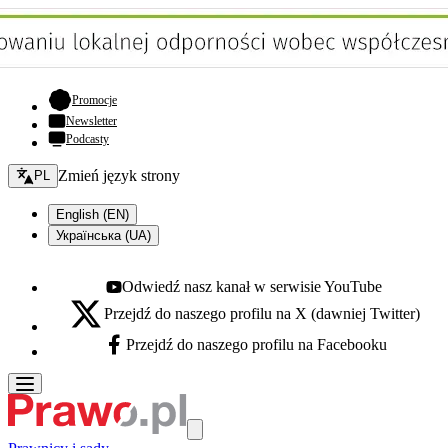
- otwiera się w nowej karcie
Promocje
Newsletter
Podcasty
Zmień język - bieżący:
Zmień język strony
PL
English (EN)
Українська (UA)
Odwiedź nasz kanał w serwisie YouTube
Youtube - otwiera się w nowej karcie
Przejdź do naszego profilu na X (dawniej Twitter)
X - otwiera się w nowej karcie
Przejdź do naszego profilu na Facebooku
Facebook - otwiera się w nowej karcie