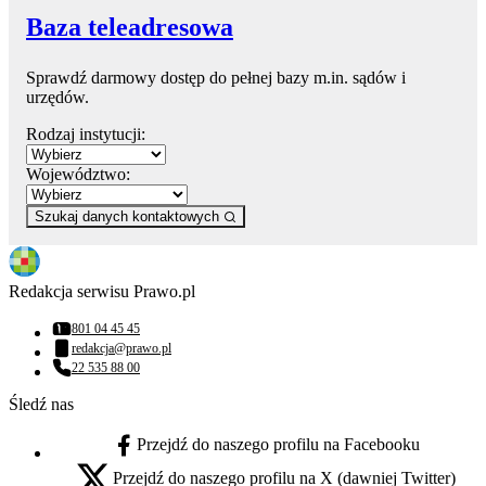
Baza teleadresowa
Sprawdź darmowy dostęp do pełnej bazy m.in. sądów i
urzędów.
Rodzaj instytucji:
Województwo:
Szukaj danych kontaktowych
Redakcja serwisu Prawo.pl
801 04 45 45
Numer telefonu:
redakcja@prawo.pl
Adres email:
22 535 88 00
Numer telefonu:
Śledź nas
Przejdź do naszego profilu na Facebooku
facebook - otwiera się w nowej karcie
Przejdź do naszego profilu na X (dawniej Twitter)