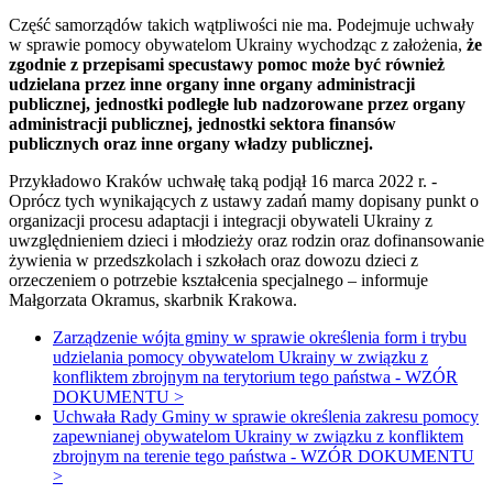
Część samorządów takich wątpliwości nie ma. Podejmuje uchwały
w sprawie pomocy obywatelom Ukrainy wychodząc z założenia,
że
zgodnie z przepisami specustawy pomoc może być również
udzielana przez inne organy inne organy administracji
publicznej, jednostki podległe lub nadzorowane przez organy
administracji publicznej, jednostki sektora finansów
publicznych oraz inne organy władzy publicznej.
Przykładowo Kraków uchwałę taką podjął 16 marca 2022 r. -
Oprócz tych wynikających z ustawy zadań mamy dopisany punkt o
organizacji procesu adaptacji i integracji obywateli Ukrainy z
uwzględnieniem dzieci i młodzieży oraz rodzin oraz dofinansowanie
żywienia w przedszkolach i szkołach oraz dowozu dzieci z
orzeczeniem o potrzebie kształcenia specjalnego – informuje
Małgorzata Okramus, skarbnik Krakowa.
Zarządzenie wójta gminy w sprawie określenia form i trybu
udzielania pomocy obywatelom Ukrainy w związku z
konfliktem zbrojnym na terytorium tego państwa - WZÓR
DOKUMENTU >
Uchwała Rady Gminy w sprawie określenia zakresu pomocy
zapewnianej obywatelom Ukrainy w związku z konfliktem
zbrojnym na terenie tego państwa - WZÓR DOKUMENTU
>