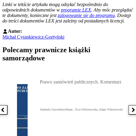
Linki w tekście artykułu mogą odsyłać bezpośrednio do
odpowiednich dokumentów w
programie LEX
. Aby móc przeglądać
te dokumenty, konieczne jest
zalogowanie się do programu
. Dostęp
do treści dokumentów LEX jest zależny od posiadanych licencji.
Autor:
Michał Cyrankiewicz-Gortyński
Polecamy prawnicze książki
samorządowe
Przejdź do: Prawo zamówień publicznych. Komentarz, Andrzela G
Prawo zamówień publicznych. Komentarz
Andrzela Gawrońska-Baran , Ewa Wiktorowska, Adam Wiktorowski
Poprzednia książka
N