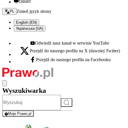
Podcasty
Zmień język - bieżący:
Zmień język strony
PL
English (EN)
Українська (UA)
Odwiedź nasz kanał w serwisie YouTube
Youtube - otwiera się w nowej karcie
Przejdź do naszego profilu na X (dawniej Twitter)
X - otwiera się w nowej karcie
Przejdź do naszego profilu na Facebooku
Facebook - otwiera się w nowej karcie
Wyszukiwarka
Szukaj
Moje Prawo.pl
- rejestracja i logowanie do serwisu