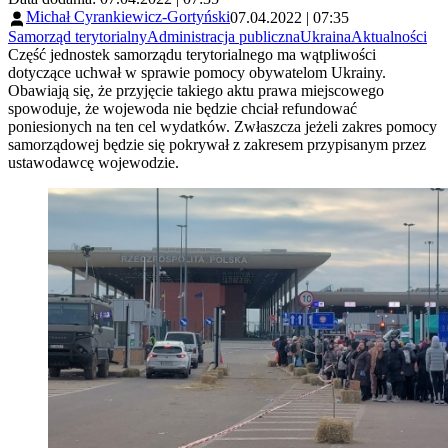
Michał Cyrankiewicz-Gortyński
07.04.2022 | 07:35
Samorząd terytorialny
Administracja publiczna
Ukraina
Aktualności
Część jednostek samorządu terytorialnego ma wątpliwości
dotyczące uchwał w sprawie pomocy obywatelom Ukrainy.
Obawiają się, że przyjęcie takiego aktu prawa miejscowego
spowoduje, że wojewoda nie będzie chciał refundować
poniesionych na ten cel wydatków. Zwłaszcza jeżeli zakres pomocy
samorządowej będzie się pokrywał z zakresem przypisanym przez
ustawodawcę wojewodzie.