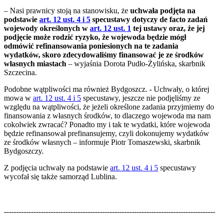
– Nasi prawnicy stoją na stanowisku, że
uchwała podjęta na
podstawie
art. 12 ust. 4 i 5
specustawy dotyczy de facto zadań
wojewody określonych w
art. 12 ust. 1
tej ustawy oraz, że jej
podjęcie może rodzić ryzyko, że wojewoda będzie mógł
odmówić refinansowania poniesionych na te zadania
wydatków, skoro zdecydowaliśmy finansować je ze środków
własnych miastach
– wyjaśnia Dorota Pudło-Żylińska, skarbnik
Szczecina.
Podobne wątpliwości ma również Bydgoszcz. - Uchwały, o której
mowa w
art. 12 ust. 4 i 5
specustawy, jeszcze nie podjęliśmy ze
względu na wątpliwości, że jeżeli określone zadania przyjmiemy do
finansowania z własnych środków, to dlaczego wojewoda ma nam
cokolwiek zwracać? Ponadto my i tak te wydatki, które wojewoda
będzie refinansował prefinansujemy, czyli dokonujemy wydatków
ze środków własnych – informuje Piotr Tomaszewski, skarbnik
Bydgoszczy.
Z podjęcia uchwały na podstawie
art. 12 ust. 4 i 5
specustawy
wycofał się także samorząd Lublina.
--------------------------------------------------------------------------------------
--------------------------------------------------------