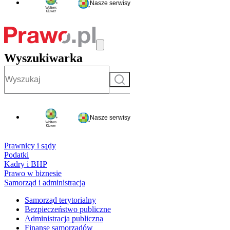
Nasze serwisy
Wyszukiwarka
Szukaj
Nasze serwisy
Prawnicy i sądy
Podatki
Kadry i BHP
Prawo w biznesie
Samorząd i administracja
Samorząd terytorialny
Bezpieczeństwo publiczne
Administracja publiczna
Finanse samorządów