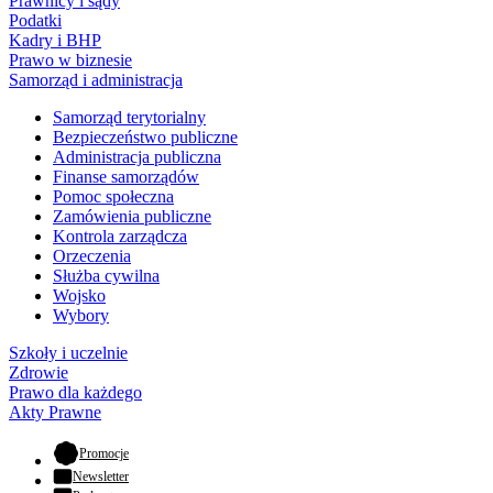
Prawnicy i sądy
Podatki
Kadry i BHP
Prawo w biznesie
Samorząd i administracja
Samorząd terytorialny
Bezpieczeństwo publiczne
Administracja publiczna
Finanse samorządów
Pomoc społeczna
Zamówienia publiczne
Kontrola zarządcza
Orzeczenia
Służba cywilna
Wojsko
Wybory
Szkoły i uczelnie
Zdrowie
Prawo dla każdego
Akty Prawne
- otwiera się w nowej karcie
Promocje
Newsletter