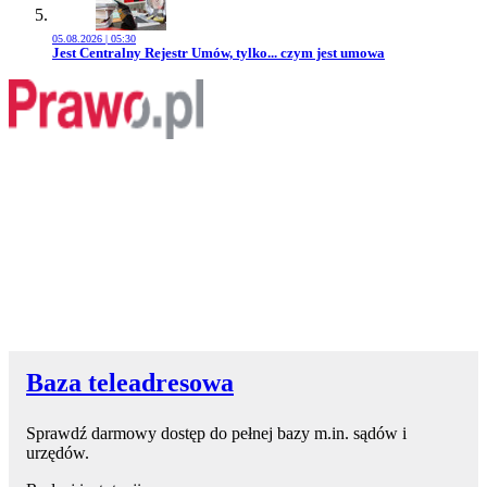
05.08.2026 | 05:30
Przejdź do artykułu:
Jest Centralny Rejestr Umów, tylko... czym jest umowa
Baza teleadresowa
Sprawdź darmowy dostęp do pełnej bazy m.in. sądów i
urzędów.