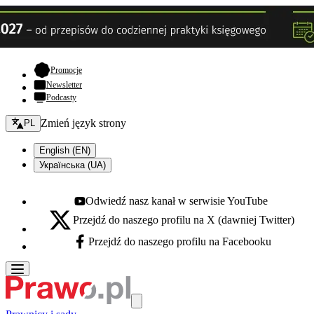
- otwiera się w nowej karcie
Promocje
Newsletter
Podcasty
Zmień język - bieżący:
Zmień język strony
PL
English (EN)
Українська (UA)
Odwiedź nasz kanał w serwisie YouTube
Youtube - otwiera się w nowej karcie
Przejdź do naszego profilu na X (dawniej Twitter)
X - otwiera się w nowej karcie
Przejdź do naszego profilu na Facebooku
Facebook - otwiera się w nowej karcie