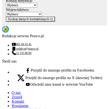
Rodzaj instytucji:
Województwo:
Szukaj danych kontaktowych
Redakcja serwisu Prawo.pl
801 04 45 45
Numer telefonu:
redakcja@prawo.pl
Adres email:
22 535 88 00
Numer telefonu:
Śledź nas
Przejdź do naszego profilu na Facebooku
facebook - otwiera się w nowej karcie
Przejdź do naszego profilu na X (dawniej Twitter)
x - otwiera się w nowej karcie
Odwiedź nasz kanał w serwisie YouTube
youtube - otwiera się w nowej karcie
O nas
Zespół
Kontakt
Regulamin