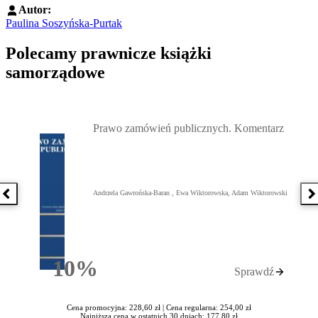
Autor:
Paulina Soszyńska-Purtak
Polecamy prawnicze książki
samorządowe
Przejdź do: Prawo zamówień publicznych. Komentarz, Andrzela G
Prawo zamówień publicznych. Komentarz
Andrzela Gawrońska-Baran , Ewa Wiktorowska, Adam Wiktorowski
Poprzednia książka
N
10%
Sprawdź
Rabatu
Cena promocyjna: 228,60 zł |
Cena regularna: 254,00 zł
Najniższa cena w ostatnich 30 dniach: 177,80 zł