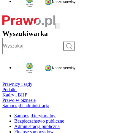
Nasze serwisy
Wyszukiwarka
Szukaj
Nasze serwisy
Prawnicy i sądy
Podatki
Kadry i BHP
Prawo w biznesie
Samorząd i administracja
Samorząd terytorialny
Bezpieczeństwo publiczne
Administracja publiczna
Finanse samorządów