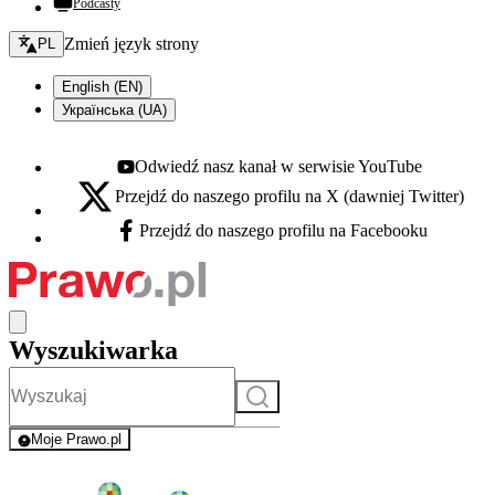
Podcasty
Zmień język - bieżący:
Zmień język strony
PL
English (EN)
Українська (UA)
Odwiedź nasz kanał w serwisie YouTube
Youtube - otwiera się w nowej karcie
Przejdź do naszego profilu na X (dawniej Twitter)
X - otwiera się w nowej karcie
Przejdź do naszego profilu na Facebooku
Facebook - otwiera się w nowej karcie
Wyszukiwarka
Szukaj
Moje Prawo.pl
- rejestracja i logowanie do serwisu