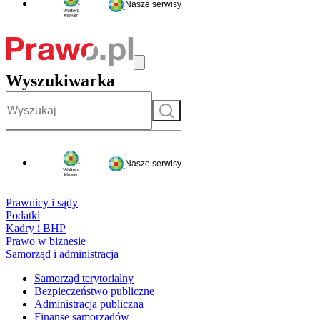
Nasze serwisy
Wyszukiwarka
Szukaj
Nasze serwisy
Prawnicy i sądy
Podatki
Kadry i BHP
Prawo w biznesie
Samorząd i administracja
Samorząd terytorialny
Bezpieczeństwo publiczne
Administracja publiczna
Finanse samorządów