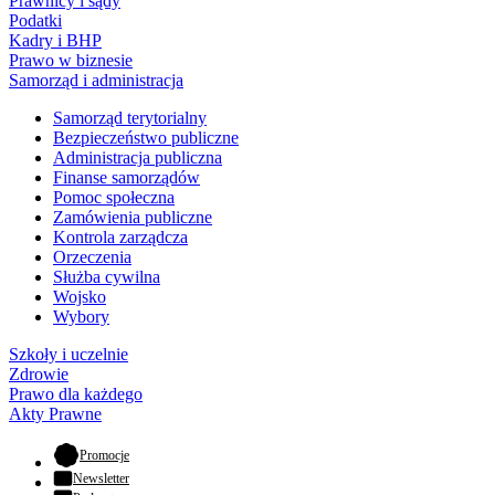
Prawnicy i sądy
Podatki
Kadry i BHP
Prawo w biznesie
Samorząd i administracja
Samorząd terytorialny
Bezpieczeństwo publiczne
Administracja publiczna
Finanse samorządów
Pomoc społeczna
Zamówienia publiczne
Kontrola zarządcza
Orzeczenia
Służba cywilna
Wojsko
Wybory
Szkoły i uczelnie
Zdrowie
Prawo dla każdego
Akty Prawne
- otwiera się w nowej karcie
Promocje
Newsletter