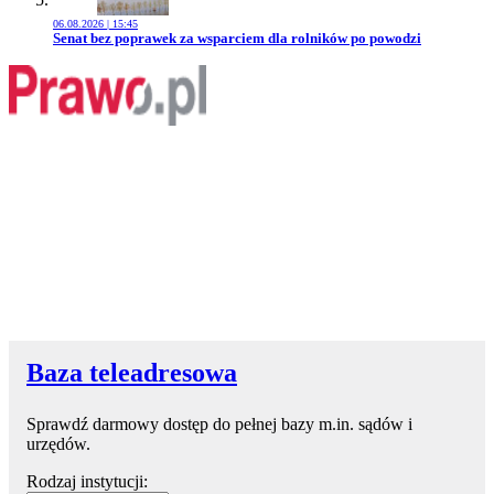
06.08.2026 | 15:45
Przejdź do artykułu:
Senat bez poprawek za wsparciem dla rolników po powodzi
Baza teleadresowa
Sprawdź darmowy dostęp do pełnej bazy m.in. sądów i
urzędów.
Rodzaj instytucji: