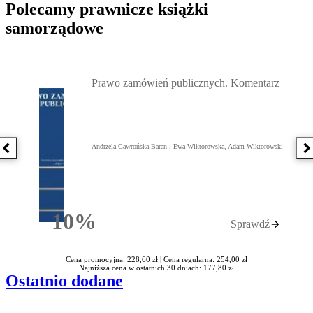
Polecamy prawnicze książki
samorządowe
Przejdź do: Prawo zamówień publicznych. Komentarz, Andrzela G
Prawo zamówień publicznych. Komentarz
Andrzela Gawrońska-Baran , Ewa Wiktorowska, Adam Wiktorowski
Poprzednia książka
N
10%
Sprawdź
Rabatu
Cena promocyjna: 228,60 zł |
Cena regularna: 254,00 zł
Najniższa cena w ostatnich 30 dniach: 177,80 zł
Ostatnio dodane