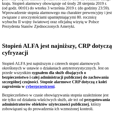
kraju. Stopień alarmowy obowiązuje od środy 28 sierpnia 2019 r.
(od godz. 00:01) do wtorku 3 września 2019 r. (do godziny 23:59).
Wprowadzenie stopnia alarmowego ma charakter prewencyjny i jest
związane z uroczystościami upamiętniającymi 80. rocznicę
wybuchu II wojny światowej oraz oficjalną wizytą w Polsce
Prezydenta Stanów Zjednoczonych Ameryki.
Stopień ALFA jest najniższy, CRP dotyczą
cyfryzacji
Stopień ALFA jest najniższym z czterech stopni alarmowych
określonych w ustawie o działaniach antyterrorystycznych. Jest on
przede wszystkim
sygnałem dla służb dbających o
bezpieczeństwo i całej administracji publicznej do zachowania
szczególnej czujności
.
Stopnie alarmowe CRP dotyczą z kolei
zagrożenia w
cyberprzestrzeni
.
Bezpieczeństwo w czasie obowiązywania stopnia uzależnione jest
nie tylko od działania właściwych służb, ale też od
przygotowania
administratorów obiektów użyteczności publicznej
, którzy
zobowiązani są do prowadzenia ich wzmożonej kontroli.