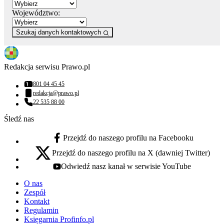
Województwo:
Szukaj danych kontaktowych
Redakcja serwisu Prawo.pl
801 04 45 45
Numer telefonu:
redakcja@prawo.pl
Adres email:
22 535 88 00
Numer telefonu:
Śledź nas
Przejdź do naszego profilu na Facebooku
facebook - otwiera się w nowej karcie
Przejdź do naszego profilu na X (dawniej Twitter)
x - otwiera się w nowej karcie
Odwiedź nasz kanał w serwisie YouTube
youtube - otwiera się w nowej karcie
O nas
Zespół
Kontakt
Regulamin
Księgarnia Profinfo.pl