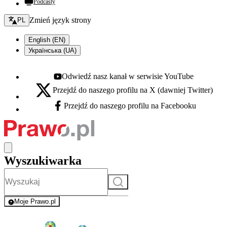
Podcasty
Zmień język - bieżący:
Zmień język strony
PL
English (EN)
Українська (UA)
Odwiedź nasz kanał w serwisie YouTube
Youtube - otwiera się w nowej karcie
Przejdź do naszego profilu na X (dawniej Twitter)
X - otwiera się w nowej karcie
Przejdź do naszego profilu na Facebooku
Facebook - otwiera się w nowej karcie
Wyszukiwarka
Szukaj
Moje Prawo.pl
- rejestracja i logowanie do serwisu