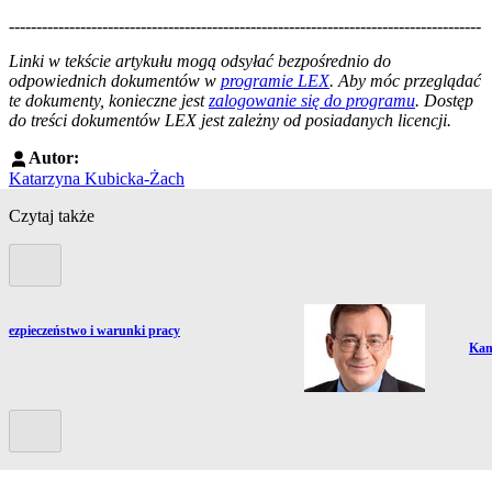
--------------------------------------------------------------------------------------
--------------------------------------------------------
Linki w tekście artykułu mogą odsyłać bezpośrednio do
odpowiednich dokumentów w
programie LEX
. Aby móc przeglądać
te dokumenty, konieczne jest
zalogowanie się do programu
. Dostęp
do treści dokumentów LEX jest zależny od posiadanych licencji.
Autor:
Katarzyna Kubicka-Żach
Czytaj także
Poprzedni slide
bezpieczeństwo i warunki pracy
Prze
Kam
Kolejny slide