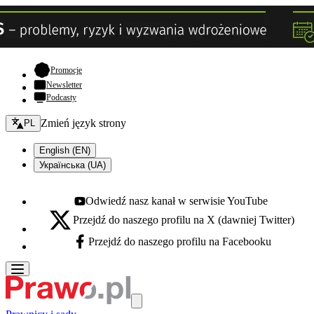
- otwiera się w nowej karcie
Promocje
Newsletter
Podcasty
Zmień język - bieżący:
Zmień język strony
PL
English (EN)
Українська (UA)
Odwiedź nasz kanał w serwisie YouTube
Youtube - otwiera się w nowej karcie
Przejdź do naszego profilu na X (dawniej Twitter)
X - otwiera się w nowej karcie
Przejdź do naszego profilu na Facebooku
Facebook - otwiera się w nowej karcie