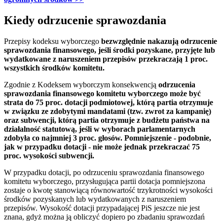
Kiedy odrzucenie sprawozdania
Przepisy kodeksu wyborczego
bezwzględnie nakazują odrzucenie
sprawozdania finansowego, jeśli środki pozyskane, przyjęte lub
wydatkowane z naruszeniem przepisów przekraczają 1 proc.
wszystkich środków komitetu.
Zgodnie z Kodeksem wyborczym konsekwencją
odrzucenia
sprawozdania finansowego komitetu wyborczego może być
strata do 75 proc. dotacji podmiotowej, którą partia otrzymuje
w związku ze zdobytymi mandatami (tzw. zwrot za kampanię)
oraz subwencji, którą partia otrzymuje z budżetu państwa na
działalność statutową, jeśli w wyborach parlamentarnych
zdobyła co najmniej 3 proc. głosów. Pomniejszenie - podobnie,
jak w przypadku dotacji - nie może jednak przekraczać 75
proc. wysokości subwencji.
W przypadku dotacji, po odrzuceniu sprawozdania finansowego
komitetu wyborczego, przysługująca partii dotacja pomniejszona
zostaje o kwotę stanowiącą równowartość trzykrotności wysokości
środków pozyskanych lub wydatkowanych z naruszeniem
przepisów. Wysokość dotacji przypadającej PiS jeszcze nie jest
znana, gdyż można ją obliczyć dopiero po zbadaniu sprawozdań