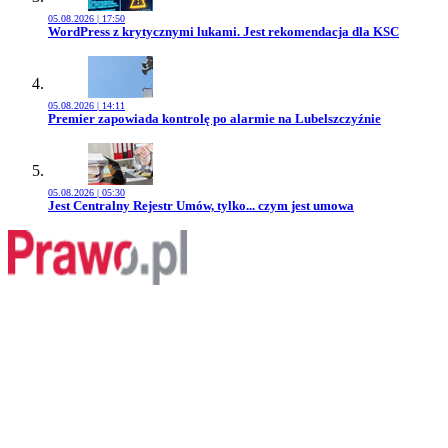
05.08.2026 | 17:50
Przejdź do artykułu:
WordPress z krytycznymi lukami. Jest rekomendacja dla KSC
05.08.2026 | 14:11
Przejdź do artykułu:
Premier zapowiada kontrolę po alarmie na Lubelszczyźnie
05.08.2026 | 05:30
Przejdź do artykułu:
Jest Centralny Rejestr Umów, tylko... czym jest umowa