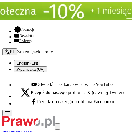
- otwiera się w nowej karcie
Promocje
Newsletter
Podcasty
Zmień język - bieżący:
Zmień język strony
PL
English (EN)
Українська (UA)
Odwiedź nasz kanał w serwisie YouTube
Youtube - otwiera się w nowej karcie
Przejdź do naszego profilu na X (dawniej Twitter)
X - otwiera się w nowej karcie
Przejdź do naszego profilu na Facebooku
Facebook - otwiera się w nowej karcie