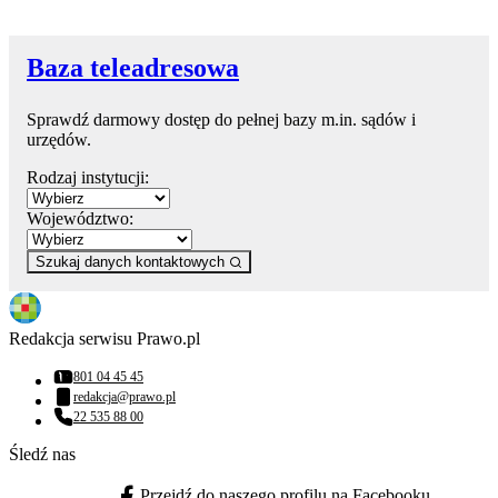
Baza teleadresowa
Sprawdź darmowy dostęp do pełnej bazy m.in. sądów i
urzędów.
Rodzaj instytucji:
Województwo:
Szukaj danych kontaktowych
Redakcja serwisu Prawo.pl
801 04 45 45
Numer telefonu:
redakcja@prawo.pl
Adres email:
22 535 88 00
Numer telefonu:
Śledź nas
Przejdź do naszego profilu na Facebooku