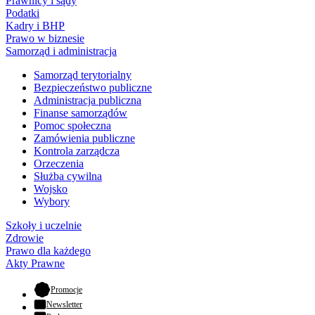
Prawnicy i sądy
Podatki
Kadry i BHP
Prawo w biznesie
Samorząd i administracja
Samorząd terytorialny
Bezpieczeństwo publiczne
Administracja publiczna
Finanse samorządów
Pomoc społeczna
Zamówienia publiczne
Kontrola zarządcza
Orzeczenia
Służba cywilna
Wojsko
Wybory
Szkoły i uczelnie
Zdrowie
Prawo dla każdego
Akty Prawne
- otwiera się w nowej karcie
Promocje
Newsletter