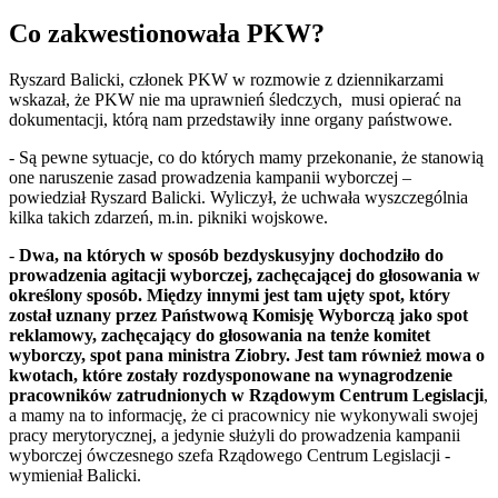
Co zakwestionowała PKW?
Ryszard Balicki, członek PKW w rozmowie z dziennikarzami
wskazał, że PKW nie ma uprawnień śledczych, musi opierać na
dokumentacji, którą nam przedstawiły inne organy państwowe.
- Są pewne sytuacje, co do których mamy przekonanie, że stanowią
one naruszenie zasad prowadzenia kampanii wyborczej –
powiedział Ryszard Balicki. Wyliczył, że uchwała wyszczególnia
kilka takich zdarzeń, m.in. pikniki wojskowe.
-
Dwa, na których w sposób bezdyskusyjny dochodziło do
prowadzenia agitacji wyborczej, zachęcającej do głosowania w
określony sposób. Między innymi jest tam ujęty spot, który
został uznany przez Państwową Komisję Wyborczą jako spot
reklamowy, zachęcający do głosowania na tenże komitet
wyborczy, spot pana ministra Ziobry. Jest tam również mowa o
kwotach, które zostały rozdysponowane na wynagrodzenie
pracowników zatrudnionych w Rządowym Centrum Legislacji
,
a mamy na to informację, że ci pracownicy nie wykonywali swojej
pracy merytorycznej, a jedynie służyli do prowadzenia kampanii
wyborczej ówczesnego szefa Rządowego Centrum Legislacji -
wymieniał Balicki.