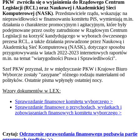
PKW zwróciła się o wyjaśnienia do Rządowego Centrum
Legislacji (RCL) oraz Naukowej i Akademickiej Sieci
Komputerowej (NASK)
. Przedstawiciele rządu, wskazując na
nieprawidłowości w finansowaniu komitetu PiS, wymieniają m.in.
działania o charakterze promocyjnym i agitacyjnym, które były
podejmowane przez osoby zatrudnione w Rządowym Centrum
Legislacji na korzyść kandydującego w wyborach ówczesnego
prezesa RCL, a także działania prowadzone przez Naukową i
Akademicką Sieć Komputerową (NASK), dotyczące sposobu
przygotowywania w latach 2022-2023 internetowych raportów
m.in. na temat "wiarygodności Prawa i Sprawiedliwości".
Szef PKW przyznał, że w międzyczasie PKW i Krajowe Biuro
Wyborcze zostały "zasypane" różnego rodzaju materiałami od
polityków. Ostatnie pisma wpłynęły ostatniej nocy.
Wzory dokumentów w LEX:
Sprawozdanie finansowe komitetu wyborczego >
Sprawozdanie finansowe o przychodach, wydatkach i
zobowiązaniach finansowych komitetu wyborczego >
Czytaj:
Odrzucenie sprawozdania finansowego pozbawia partie
ogromnych środków
>>