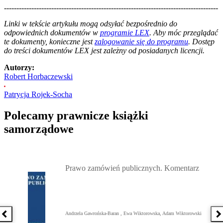
--------------------------------------------------------------------------------------
--------------------------------------------------------
Linki w tekście artykułu mogą odsyłać bezpośrednio do
odpowiednich dokumentów w
programie LEX
. Aby móc przeglądać
te dokumenty, konieczne jest
zalogowanie się do programu
. Dostęp
do treści dokumentów LEX jest zależny od posiadanych licencji.
Autorzy:
Robert Horbaczewski
Patrycja Rojek-Socha
Polecamy prawnicze książki
samorządowe
Przejdź do: Prawo zamówień publicznych. Komentarz, Andrzela G
Prawo zamówień publicznych. Komentarz
Andrzela Gawrońska-Baran , Ewa Wiktorowska, Adam Wiktorowski
Poprzednia książka
N