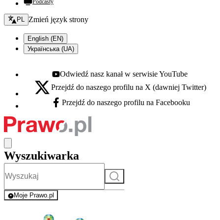
Podcasty
Zmień język - bieżący:
Zmień język strony
PL
English (EN)
Українська (UA)
Odwiedź nasz kanał w serwisie YouTube
Youtube - otwiera się w nowej karcie
Przejdź do naszego profilu na X (dawniej Twitter)
X - otwiera się w nowej karcie
Przejdź do naszego profilu na Facebooku
Facebook - otwiera się w nowej karcie
Wyszukiwarka
Szukaj
Moje Prawo.pl
- rejestracja i logowanie do serwisu