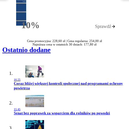
10%
Sprawdź
Rabatu
Cena promocyjna: 228,60 zł |
Cena regularna: 254,00 zł
Najniższa cena w ostatnich 30 dniach: 177,80 zł
Ostatnio dodane
16:25
Przejdź do artykułu:
Coraz bliżej większej kontroli społecznej nad programami ochrony
powietrza
15:45
Przejdź do artykułu:
Senat bez poprawek za wsparciem dla rolników po powodzi