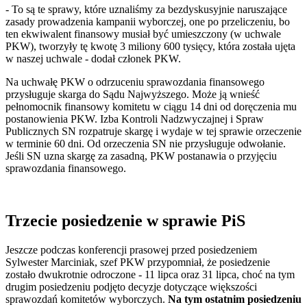
- To są te sprawy, które uznaliśmy za bezdyskusyjnie naruszające
zasady prowadzenia kampanii wyborczej, one po przeliczeniu, bo
ten ekwiwalent finansowy musiał być umieszczony (w uchwale
PKW), tworzyły tę kwotę 3 miliony 600 tysięcy, która została ujęta
w naszej uchwale - dodał członek PKW.
Na uchwałę PKW o odrzuceniu sprawozdania finansowego
przysługuje skarga do Sądu Najwyższego. Może ją wnieść
pełnomocnik finansowy komitetu w ciągu 14 dni od doręczenia mu
postanowienia PKW. Izba Kontroli Nadzwyczajnej i Spraw
Publicznych SN rozpatruje skargę i wydaje w tej sprawie orzeczenie
w terminie 60 dni. Od orzeczenia SN nie przysługuje odwołanie.
Jeśli SN uzna skargę za zasadną, PKW postanawia o przyjęciu
sprawozdania finansowego.
Trzecie posiedzenie w sprawie PiS
Jeszcze podczas konferencji prasowej przed posiedzeniem
Sylwester Marciniak, szef PKW przypomniał, że posiedzenie
zostało dwukrotnie odroczone - 11 lipca oraz 31 lipca, choć na tym
drugim posiedzeniu podjęto decyzje dotyczące większości
sprawozdań komitetów wyborczych.
Na tym ostatnim posiedzeniu