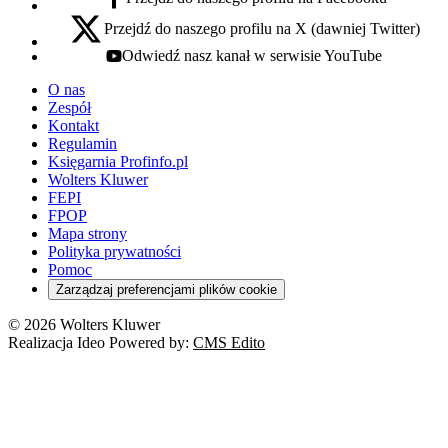
facebook - otwiera się w nowej karcie
Przejdź do naszego profilu na X (dawniej Twitter)
x - otwiera się w nowej karcie
Odwiedź nasz kanał w serwisie YouTube
youtube - otwiera się w nowej karcie
O nas
Zespół
Kontakt
Regulamin
Księgarnia Profinfo.pl
Wolters Kluwer
FEPI
FPOP
Mapa strony
Polityka prywatności
Pomoc
Zarządzaj preferencjami plików cookie
© 2026 Wolters Kluwer
Realizacja Ideo Powered by:
CMS Edito