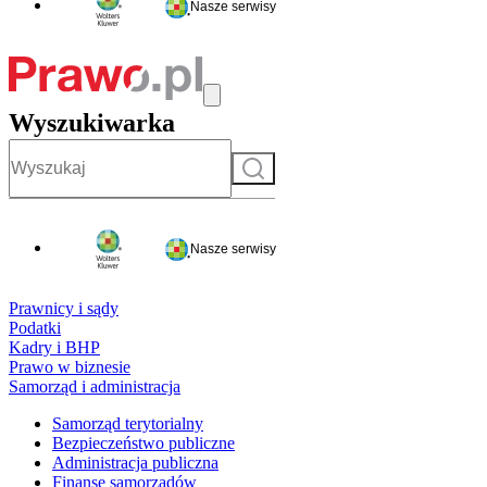
Nasze serwisy
Wyszukiwarka
Szukaj
Nasze serwisy
Prawnicy i sądy
Podatki
Kadry i BHP
Prawo w biznesie
Samorząd i administracja
Samorząd terytorialny
Bezpieczeństwo publiczne
Administracja publiczna
Finanse samorządów