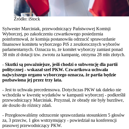
Źródło: iStock
Sylwester Marciniak, przewodniczący Państwowej Komisji
Wyborczej, po zakończeniu czwartkowego posiedzenia
poinformował, że komisja postanowiła odrzucić sprawozdanie
finansowe komitetu wyborczego PiS z zeszłorocznych wyborów
parlamentarnych. Oznacza to, że komitet wyborczy zamiast ponad
38 mln zł dotacji tzw. zwrotu za kampanię, otrzyma 28 mln złotych.
-
Skutki są poważniejsze, jeśli chodzi o subwencję dla partii
politycznej - wskazał szef PKW. Czwartkowa uchwała
najwyższego organu wyborczego oznacza, że partia będzie
pozbawiona jej przez trzy lata.
- Jest to uchwała precedensowa. Dotychczas PKW tak daleko nie
wchodziła w kwestię wydatków w kampanii wyborczej - podkreślił
przewodniczący Marciniak. Przyznał, że obrady nie były burzliwe,
ale doszło do różnicy zdań.
- Przegłosowaliśmy odrzucenie sprawozdania stosunkiem 5 głosów
za, 3 przeciw, 1 głos wstrzymujący - powiedział na konferencji
prasowej przewodniczący PKW.