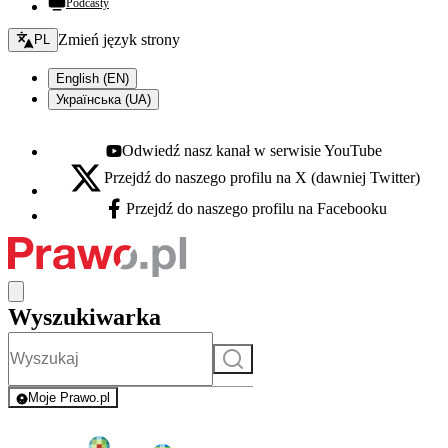
Podcasty
Zmień język - bieżący:
Zmień język strony
PL
English (EN)
Українська (UA)
Odwiedź nasz kanał w serwisie YouTube
Youtube - otwiera się w nowej karcie
Przejdź do naszego profilu na X (dawniej Twitter)
X - otwiera się w nowej karcie
Przejdź do naszego profilu na Facebooku
Facebook - otwiera się w nowej karcie
Wyszukiwarka
Szukaj
Moje Prawo.pl
- rejestracja i logowanie do serwisu