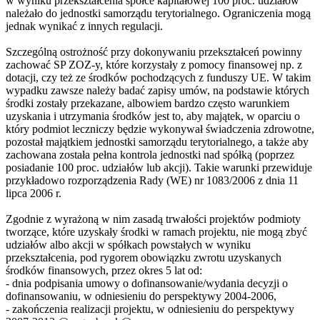
w wyniku przekształcenia spółce kapitałowej 100 proc. udziałów
należało do jednostki samorządu terytorialnego. Ograniczenia mogą
jednak wynikać z innych regulacji.
Szczególną ostrożność przy dokonywaniu przekształceń powinny
zachować SP ZOZ-y, które korzystały z pomocy finansowej np. z
dotacji, czy też ze środków pochodzących z funduszy UE. W takim
wypadku zawsze należy badać zapisy umów, na podstawie których
środki zostały przekazane, albowiem bardzo często warunkiem
uzyskania i utrzymania środków jest to, aby majątek, w oparciu o
który podmiot leczniczy będzie wykonywał świadczenia zdrowotne,
pozostał majątkiem jednostki samorządu terytorialnego, a także aby
zachowana została pełna kontrola jednostki nad spółką (poprzez
posiadanie 100 proc. udziałów lub akcji). Takie warunki przewiduje
przykładowo rozporządzenia Rady (WE) nr 1083/2006 z dnia 11
lipca 2006 r.
Zgodnie z wyrażoną w nim zasadą trwałości projektów podmioty
tworzące, które uzyskały środki w ramach projektu, nie mogą zbyć
udziałów albo akcji w spółkach powstałych w wyniku
przekształcenia, pod rygorem obowiązku zwrotu uzyskanych
środków finansowych, przez okres 5 lat od:
- dnia podpisania umowy o dofinansowanie/wydania decyzji o
dofinansowaniu, w odniesieniu do perspektywy 2004-2006,
- zakończenia realizacji projektu, w odniesieniu do perspektywy