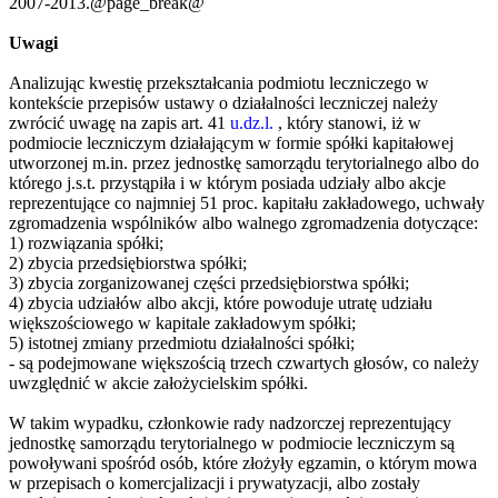
2007-2013.@page_break@
Uwagi
Analizując kwestię przekształcania podmiotu leczniczego w
kontekście przepisów ustawy o działalności leczniczej należy
zwrócić uwagę na zapis art. 41
u.dz.l.
, który stanowi, iż w
podmiocie leczniczym działającym w formie spółki kapitałowej
utworzonej m.in. przez jednostkę samorządu terytorialnego albo do
którego j.s.t. przystąpiła i w którym posiada udziały albo akcje
reprezentujące co najmniej 51 proc. kapitału zakładowego, uchwały
zgromadzenia wspólników albo walnego zgromadzenia dotyczące:
1) rozwiązania spółki;
2) zbycia przedsiębiorstwa spółki;
3) zbycia zorganizowanej części przedsiębiorstwa spółki;
4) zbycia udziałów albo akcji, które powoduje utratę udziału
większościowego w kapitale zakładowym spółki;
5) istotnej zmiany przedmiotu działalności spółki;
- są podejmowane większością trzech czwartych głosów, co należy
uwzględnić w akcie założycielskim spółki.
W takim wypadku, członkowie rady nadzorczej reprezentujący
jednostkę samorządu terytorialnego w podmiocie leczniczym są
powoływani spośród osób, które złożyły egzamin, o którym mowa
w przepisach o komercjalizacji i prywatyzacji, albo zostały