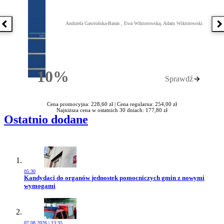
Andrzela Gawrońska-Baran , Ewa Wiktorowska, Adam Wiktorowski
Poprzednia książka
N
10%
Sprawdź
Rabatu
Cena promocyjna: 228,60 zł |
Cena regularna: 254,00 zł
Najniższa cena w ostatnich 30 dniach: 177,80 zł
Ostatnio dodane
05:30
Przejdź do artykułu:
Kandydaci do organów jednostek pomocniczych gmin z nowymi
wymogami
07.08.2026 | 13:35