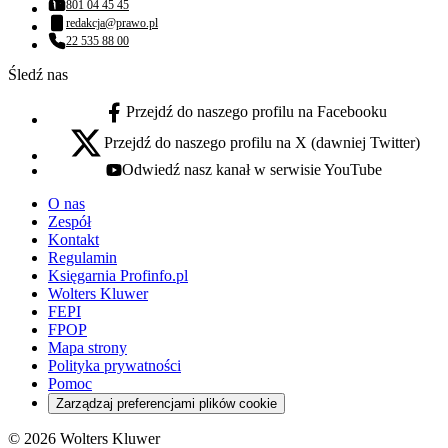
801 04 45 45
Numer telefonu:
redakcja@prawo.pl
Adres email:
22 535 88 00
Numer telefonu:
Śledź nas
Przejdź do naszego profilu na Facebooku
facebook - otwiera się w nowej karcie
Przejdź do naszego profilu na X (dawniej Twitter)
x - otwiera się w nowej karcie
Odwiedź nasz kanał w serwisie YouTube
youtube - otwiera się w nowej karcie
O nas
Zespół
Kontakt
Regulamin
Księgarnia Profinfo.pl
Wolters Kluwer
FEPI
FPOP
Mapa strony
Polityka prywatności
Pomoc
Zarządzaj preferencjami plików cookie
© 2026 Wolters Kluwer