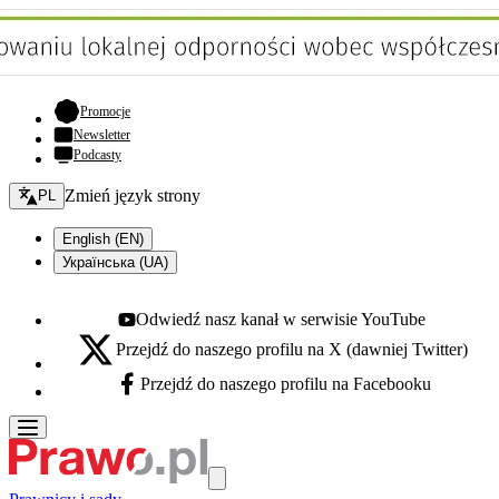
- otwiera się w nowej karcie
Promocje
Newsletter
Podcasty
Zmień język - bieżący:
Zmień język strony
PL
English (EN)
Українська (UA)
Odwiedź nasz kanał w serwisie YouTube
Youtube - otwiera się w nowej karcie
Przejdź do naszego profilu na X (dawniej Twitter)
X - otwiera się w nowej karcie
Przejdź do naszego profilu na Facebooku
Facebook - otwiera się w nowej karcie