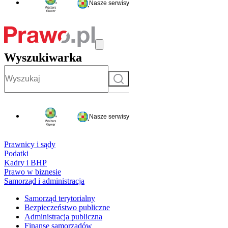
Nasze serwisy
Wyszukiwarka
Szukaj
Nasze serwisy
Prawnicy i sądy
Podatki
Kadry i BHP
Prawo w biznesie
Samorząd i administracja
Samorząd terytorialny
Bezpieczeństwo publiczne
Administracja publiczna
Finanse samorządów