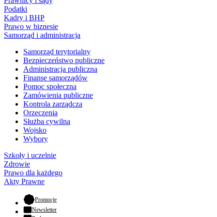
Prawnicy i sądy
Podatki
Kadry i BHP
Prawo w biznesie
Samorząd i administracja
Samorząd terytorialny
Bezpieczeństwo publiczne
Administracja publiczna
Finanse samorządów
Pomoc społeczna
Zamówienia publiczne
Kontrola zarządcza
Orzeczenia
Służba cywilna
Wojsko
Wybory
Szkoły i uczelnie
Zdrowie
Prawo dla każdego
Akty Prawne
- otwiera się w nowej karcie
Promocje
Newsletter