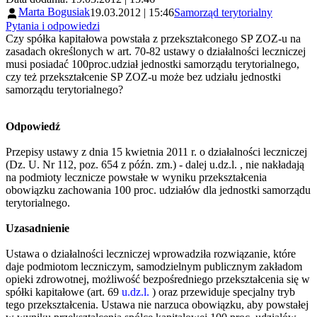
Marta Bogusiak
19.03.2012 | 15:46
Samorząd terytorialny
Pytania i odpowiedzi
Czy spółka kapitałowa powstała z przekształconego SP ZOZ-u na
zasadach określonych w art. 70-82 ustawy o działalności leczniczej
musi posiadać 100proc.udział jednostki samorządu terytorialnego,
czy też przekształcenie SP ZOZ-u może bez udziału jednostki
samorządu terytorialnego?
Odpowiedź
Przepisy ustawy z dnia 15 kwietnia 2011 r. o działalności leczniczej
(Dz. U. Nr 112, poz. 654 z późn. zm.) - dalej u.dz.l. , nie nakładają
na podmioty lecznicze powstałe w wyniku przekształcenia
obowiązku zachowania 100 proc. udziałów dla jednostki samorządu
terytorialnego.
Uzasadnienie
Ustawa o działalności leczniczej wprowadziła rozwiązanie, które
daje podmiotom leczniczym, samodzielnym publicznym zakładom
opieki zdrowotnej, możliwość bezpośredniego przekształcenia się w
spółki kapitałowe (art. 69
u.dz.l.
) oraz przewiduje specjalny tryb
tego przekształcenia. Ustawa nie narzuca obowiązku, aby powstałej