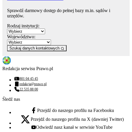
Sprawdź darmowy dostęp do pełnej bazy m.in. sądów i
urzędów.
Rodzaj instytucji:
Województwo:
Szukaj danych kontaktowych
Redakcja serwisu Prawo.pl
801 04 45 45
Numer telefonu:
redakcja@prawo.pl
Adres email:
22 535 88 00
Numer telefonu:
Śledź nas
Przejdź do naszego profilu na Facebooku
facebook - otwiera się w nowej karcie
Przejdź do naszego profilu na X (dawniej Twitter)
x - otwiera się w nowej karcie
Odwiedź nasz kanał w serwisie YouTube
youtube - otwiera się w nowej karcie