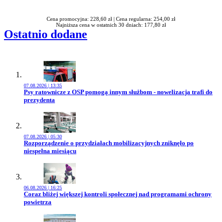
Rabatu
Cena promocyjna: 228,60 zł |
Cena regularna: 254,00 zł
Najniższa cena w ostatnich 30 dniach: 177,80 zł
Ostatnio dodane
07.08.2026 | 13:35
Przejdź do artykułu:
Psy ratownicze z OSP pomogą innym służbom - nowelizacja trafi do
prezydenta
07.08.2026 | 05:30
Przejdź do artykułu:
Rozporządzenie o przydziałach mobilizacyjnych zniknęło po
niespełna miesiącu
06.08.2026 | 16:25
Przejdź do artykułu:
Coraz bliżej większej kontroli społecznej nad programami ochrony
powietrza