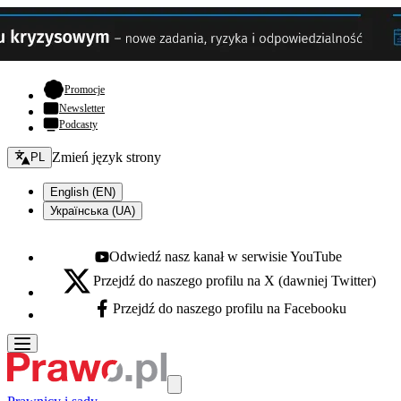
- otwiera się w nowej karcie
Promocje
Newsletter
Podcasty
Zmień język - bieżący:
Zmień język strony
PL
English (EN)
Українська (UA)
Odwiedź nasz kanał w serwisie YouTube
Youtube - otwiera się w nowej karcie
Przejdź do naszego profilu na X (dawniej Twitter)
X - otwiera się w nowej karcie
Przejdź do naszego profilu na Facebooku
Facebook - otwiera się w nowej karcie