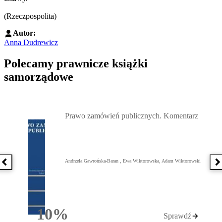
(Rzeczpospolita)
Autor:
Anna Dudrewicz
Polecamy prawnicze książki
samorządowe
Przejdź do: Prawo zamówień publicznych. Komentarz, Andrzela G
Prawo zamówień publicznych. Komentarz
Andrzela Gawrońska-Baran , Ewa Wiktorowska, Adam Wiktorowski
Poprzednia książka
N
10%
Sprawdź