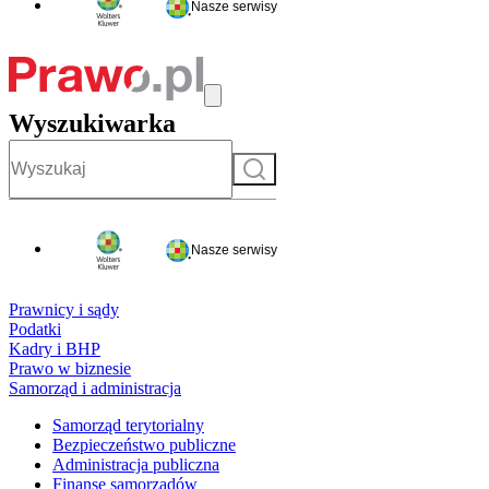
Nasze serwisy
Wyszukiwarka
Szukaj
Nasze serwisy
Prawnicy i sądy
Podatki
Kadry i BHP
Prawo w biznesie
Samorząd i administracja
Samorząd terytorialny
Bezpieczeństwo publiczne
Administracja publiczna
Finanse samorządów