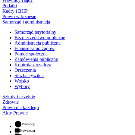
Prawnicy i sądy
Podatki
Kadry i BHP
Prawo w biznesie
Samorząd i administracja
Samorząd terytorialny
Bezpieczeństwo publiczne
Administracja publiczna
Finanse samorządów
Pomoc społeczna
Zamówienia publiczne
Kontrola zarządcza
Orzeczenia
Służba cywilna
Wojsko
Wybory
Szkoły i uczelnie
Zdrowie
Prawo dla każdego
Akty Prawne
- otwiera się w nowej karcie
Promocje
Newsletter