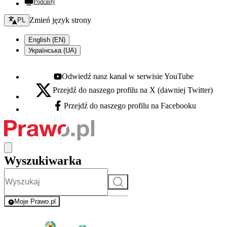
Podcasty
Zmień język - bieżący:
Zmień język strony
PL
English (EN)
Українська (UA)
Odwiedź nasz kanał w serwisie YouTube
Youtube - otwiera się w nowej karcie
Przejdź do naszego profilu na X (dawniej Twitter)
X - otwiera się w nowej karcie
Przejdź do naszego profilu na Facebooku
Facebook - otwiera się w nowej karcie
Wyszukiwarka
Szukaj
Moje Prawo.pl
- rejestracja i logowanie do serwisu