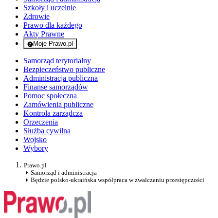
Szkoły i uczelnie
Zdrowie
Prawo dla każdego
Akty Prawne
Moje Prawo.pl
- rejestracja i logowanie do serwisu
Samorząd terytorialny
Bezpieczeństwo publiczne
Administracja publiczna
Finanse samorządów
Pomoc społeczna
Zamówienia publiczne
Kontrola zarządcza
Orzeczenia
Służba cywilna
Wojsko
Wybory
Prawo.pl
Samorząd i administracja
Będzie polsko-ukraińska współpraca w zwalczaniu przestępczości