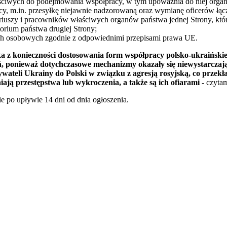
ściwych do podejmowania współpracy, w tym upoważnia do niej organ
cy, m.in. przesyłkę niejawnie nadzorowaną oraz wymianę oficerów łą
ariuszy i pracowników właściwych organów państwa jednej Strony, k
orium państwa drugiej Strony;
ch osobowych zgodnie z odpowiednimi przepisami prawa UE.
z konieczności dostosowania form współpracy polsko-ukraińskiej
, ponieważ dotychczasowe mechanizmy okazały się niewystarczające
ateli Ukrainy do Polski w związku z agresją rosyjską, co przekład
niają przestępstwa lub wykroczenia, a także są ich ofiarami
- czyta
e po upływie 14 dni od dnia ogłoszenia.
awrońska-Baran , Ewa Wiktorowska, Adam Wiktorowski - otwiera się