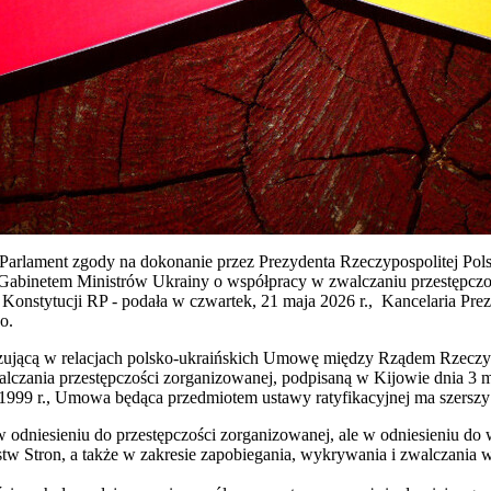
 Parlament zgody na dokonanie przez Prezydenta Rzeczypospolitej Pol
 Gabinetem Ministrów Ukrainy o współpracy w zwalczaniu przestępczo
 1 Konstytucji RP - podała w czwartek, 21 maja 2026 r., Kancelaria Prez
o.
ującą w relacjach polsko-ukraińskich Umowę między Rządem Rzeczyp
lczania przestępczości zorganizowanej, podpisaną w Kijowie dnia 3 ma
99 r., Umowa będąca przedmiotem ustawy ratyfikacyjnej ma szerszy 
 w odniesieniu do przestępczości zorganizowanej, ale w odniesieniu do
w Stron, a także w zakresie zapobiegania, wykrywania i zwalczania