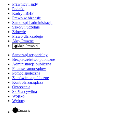
Prawnicy i sądy
Podatki
Kadry i BHP
Prawo w biznesie
Samorząd i administracja
Szkoły i uczelnie
Zdrowie
Prawo dla każdego
Akty Prawne
Moje Prawo.pl
- rejestracja i logowanie do serwisu
Samorząd terytorialny
Bezpieczeństwo publiczne
Administracja publiczna
Finanse samorządów
Pomoc społeczna
Zamówienia publiczne
Kontrola zarządcza
Orzeczenia
Służba cywilna
Wojsko
Wybory
- otwiera się w nowej karcie
Promocje