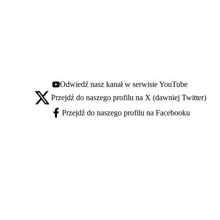
Odwiedź nasz kanał w serwisie YouTube
Youtube - otwiera się w nowej karcie
Przejdź do naszego profilu na X (dawniej Twitter)
X - otwiera się w nowej karcie
Przejdź do naszego profilu na Facebooku
Facebook - otwiera się w nowej karcie