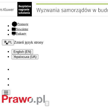
- otwiera się w nowej karcie
Promocje
Newsletter
Podcasty
Zmień język - bieżący:
Zmień język strony
PL
English (EN)
Українська (UA)