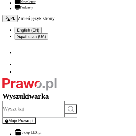
Newsletter
Podcasty
Zmień język - bieżący:
Zmień język strony
PL
English (EN)
Українська (UA)
Wyszukiwarka
Szukaj
Moje Prawo.pl
- rejestracja i logowanie do serwisu
otwiera się w nowej karcie
Sklep LEX.pl