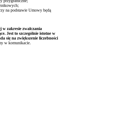
y przygraniczne;
cznikowych;
tórzy na podstawie Umowy będą
 w zakresie zwalczania
. Jest to szczególnie istotne w
a się na zwiększenie liczebności
my w komunikacie.
 w nowym oknie