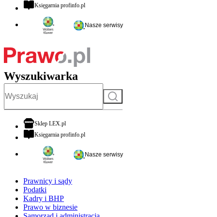
otwiera się w nowej karcie
Księgarnia profinfo.pl
Nasze serwisy
Wyszukiwarka
Szukaj
otwiera się w nowej karcie
Sklep LEX.pl
otwiera się w nowej karcie
Księgarnia profinfo.pl
Nasze serwisy
Prawnicy i sądy
Podatki
Kadry i BHP
Prawo w biznesie
Samorząd i administracja