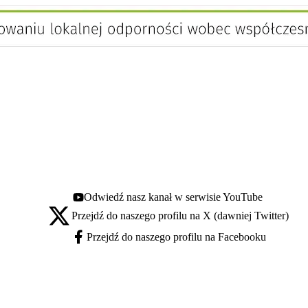
Odwiedź nasz kanał w serwisie YouTube
Youtube - otwiera się w nowej karcie
Przejdź do naszego profilu na X (dawniej Twitter)
X - otwiera się w nowej karcie
Przejdź do naszego profilu na Facebooku
Facebook - otwiera się w nowej karcie