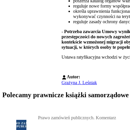
poszerza katalog organów wła
reguluje nowe formy współpra
określa uprawnienia funkcjon
wykonywać czynności na teryt
reguluje zasady ochrony dany
-
Potrzeba zawarcia Umowy wynika 
przestępczości do nowych zagrożeń
kontekście wzmożonej migracji obyw
sytuacji, w których osoby te popeł
Ustawa ratyfikacyjna wchodzi w życi
Autor:
Grażyna J. Leśniak
Polecamy prawnicze książki samorządowe
Przejdź do: Prawo zamówień publicznych. Komentarz, Andrzela G
Prawo zamówień publicznych. Komentarz