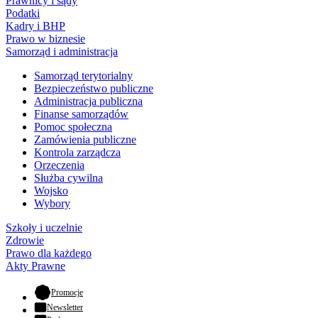
Prawnicy i sądy
Podatki
Kadry i BHP
Prawo w biznesie
Samorząd i administracja
Samorząd terytorialny
Bezpieczeństwo publiczne
Administracja publiczna
Finanse samorządów
Pomoc społeczna
Zamówienia publiczne
Kontrola zarządcza
Orzeczenia
Służba cywilna
Wojsko
Wybory
Szkoły i uczelnie
Zdrowie
Prawo dla każdego
Akty Prawne
- otwiera się w nowej karcie
Promocje
Newsletter