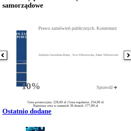
samorządowe
Przejdź do: Prawo zamówień publicznych. Komentarz, Andrzela G
Prawo zamówień publicznych. Komentarz
Andrzela Gawrońska-Baran , Ewa Wiktorowska, Adam Wiktorowski
Poprzednia książka
N
10%
Sprawdź
Rabatu
Cena promocyjna: 228,60 zł |
Cena regularna: 254,00 zł
Najniższa cena w ostatnich 30 dniach: 177,80 zł
Ostatnio dodane