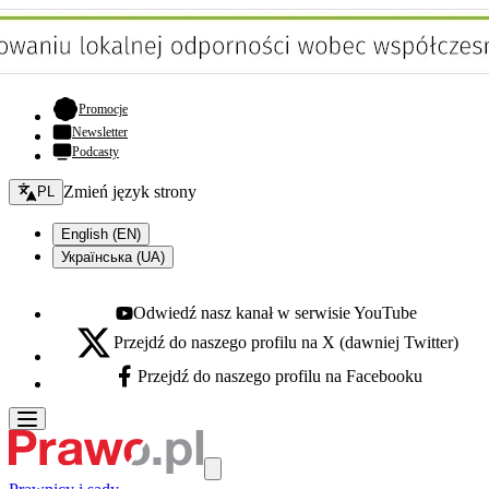
- otwiera się w nowej karcie
Promocje
Newsletter
Podcasty
Zmień język - bieżący:
Zmień język strony
PL
English (EN)
Українська (UA)
Odwiedź nasz kanał w serwisie YouTube
Youtube - otwiera się w nowej karcie
Przejdź do naszego profilu na X (dawniej Twitter)
X - otwiera się w nowej karcie
Przejdź do naszego profilu na Facebooku
Facebook - otwiera się w nowej karcie