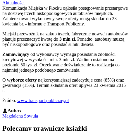
Aktualności
Komunikacja Miejska w Płocku ogłosiła postępowanie przetargowe
na dostawę trzech niskopodłogowych autobusów miejskich.
Zainteresowani wykonawcy swoje oferty mogą składać do 23
kwietnia br. - informuje Transport Publiczny.
Miejski przewoźnik na zakup trzech, fabrycznie nowych autobusów
planuje przeznaczyć kwotę do
3 mln zł.
Ponadto, autobusy muszą
być niskopodłogowe oraz posiadać silniki diesela.
Zamawiający
od wykonawcy wymaga posiadania zdolności
kredytowej w wysokości min. 3 mln zł. Wadium ustalono na
poziomie 50 tys. zł. Oczekiwane doświadczenie to realizacja co
najmniej jednego podobnego zamówienia.
O
wyborze oferty
najkorzystniejszej zadecyduje cena (85%) oraz
gwarancja (15%). Termin składania ofert upływa 23 kwietnia 2015
r.
Źródło:
www.transport-publiczny.pl
Autor:
Magdalena Sowula
Polecamy prawnicze książki