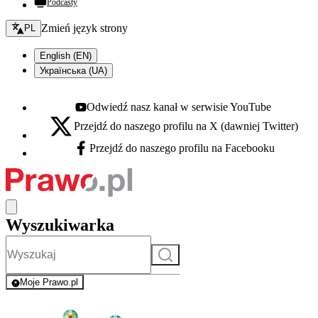
Podcasty
Zmień język - bieżący:
Zmień język strony
PL
English (EN)
Українська (UA)
Odwiedź nasz kanał w serwisie YouTube
Youtube - otwiera się w nowej karcie
Przejdź do naszego profilu na X (dawniej Twitter)
X - otwiera się w nowej karcie
Przejdź do naszego profilu na Facebooku
Facebook - otwiera się w nowej karcie
Wyszukiwarka
Szukaj
Moje Prawo.pl
- rejestracja i logowanie do serwisu