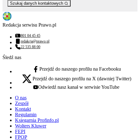
Szukaj danych kontaktowych
Redakcja serwisu Prawo.pl
801 04 45 45
Numer telefonu:
redakcja@prawo.pl
Adres email:
22 535 88 00
Numer telefonu:
Śledź nas
Przejdź do naszego profilu na Facebooku
facebook - otwiera się w nowej karcie
Przejdź do naszego profilu na X (dawniej Twitter)
x - otwiera się w nowej karcie
Odwiedź nasz kanał w serwisie YouTube
youtube - otwiera się w nowej karcie
O nas
Zespół
Kontakt
Regulamin
Księgarnia Profinfo.pl
Wolters Kluwer
FEPI
FPOP