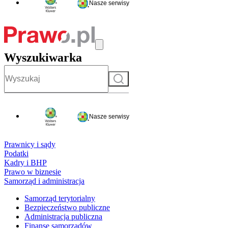
Nasze serwisy
Wyszukiwarka
Szukaj
Nasze serwisy
Prawnicy i sądy
Podatki
Kadry i BHP
Prawo w biznesie
Samorząd i administracja
Samorząd terytorialny
Bezpieczeństwo publiczne
Administracja publiczna
Finanse samorządów